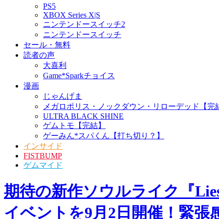
家庭用ゲーム
PS5
XBOX Series X|S
ニンテンドースイッチ2
ニンテンドースイッチ
セール・無料
読者の声
大喜利
Game*Sparkチョイス
漫画
じゃんげま
メガロポリス・ノックダ
ウン・リローデッド【完
結】
ULTRA BLACK SHINE
ゲムトモ【完結】
ゲーみん*スパくん【打ち
切り？】
インサイド
FISTBUMP
ゲムマイド