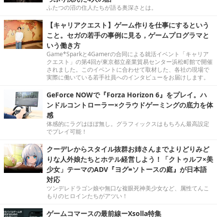
ふたつの沼の住人たちが語る奥深さとは。
【キャリアクエスト】ゲーム作りを仕事にするという
こと。セガの若手の事例に見る，ゲームプログラマと
いう働き方
Game*Sparkと4Gamerの合同による就活イベント「キャリア
クエスト」の第4回が東京都立産業貿易センター浜松町館で開催
されました。このイベントに合わせて取材した、各社の現場で
実際に働いている若手社員へのインタビューをお届けします。
GeForce NOWで『Forza Horizon 6』をプレイ。ハ
ンドルコントローラー×クラウドゲーミングの底力を体
感
体感的にラグはほぼ無し。グラフィックスはもちろん最高設定
でプレイ可能！
クーデレからスタイル抜群お姉さんまでよりどりみど
りな人外娘たちとホテル経営しよう！「クトゥルフ×美
少女」テーマのADV『ヨグ=ソトースの庭』が日本語
対応
ツンデレドラゴン娘や無口な複眼死神美少女など、属性てんこ
もりのヒロインたちがアツい！
ゲームコマースの最前線ーXsolla特集