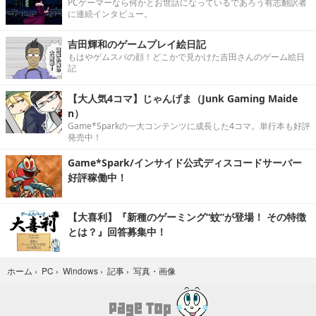
PCゲーマーなら何かとお世話になっているであろう有志翻訳者
に連続インタビュー。
吉田輝和のゲームプレイ絵日記
もはやゲムスパの顔！どこかで見かけた吉田さんのゲーム絵日
記
【大人気4コマ】じゃんげま（Junk Gaming Maide
n）
Game*Sparkの一大コンテンツに成長した4コマ。単行本も好評
発売中！
Game*Spark/インサイド公式ディスコードサーバー
好評稼働中！
【大喜利】『新種のゲーミング“蚊”が登場！ その特徴
とは？』回答募集中！
写真・画像
ホーム
›
PC
›
Windows
›
記事
›