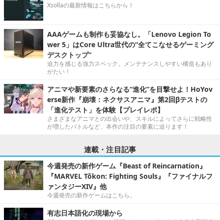
Xsollaの最新情報はこちらから！
AAAゲームも制作も妥協なし。「Lenovo Legion To
wer 5」はCore Ultra世代の“全てこなせるゲーミング
デスクトップ”
迫力を感じる強力スペック。メンテナンスしやすい構造もあり
がたい！
アニマや新要素のさらなる“進化”を目撃せよ！HoYov
erse新作『崩壊：ネクサスアニマ』第2回βテストの
「進化テスト」を体験【プレイレポ】
さまざまなアニマとの出会いや、スキルによってさらに戦略性
が増したバトルなど、本作の注目の要素に迫ります！
連載・注目記事
今週発売の新作ゲーム『Beast of Reincarnation』
『MARVEL Tōkon: Fighting Souls』『ファイナルフ
ァンタジーXIV』他
今週発売の新作ゲームはこちら。
有志日本語化の現場から