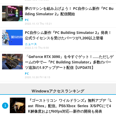
夢のマシンを組み上げよう！ PC自作シム新作『PC Bu
ilding Simulator 2』配信開始
PC
2022.10.13 Thu 15:21
PC自作シム新作『PC Building Simulator 2』発表！
公式ライセンスを受けたパーツが1,200以上登場
ニュース
2022.3.10 Thu 6:00
「GeForce RTX 3090」を今すぐゲット！……ただしゲ
ームの中で―『PC Building Simulator』多数のパー
ツ追加の1.9アップデート配信【UPDATE】
PC
2020.10.30 Fri 18:15
Windowsアクセスランキング
『ゴーストリコン ワイルドランズ』無料アプデ「L
ast Rites」配信。PS5/Xbox Series X/S/PCにて4
K解像度および60fps対応―新作の開発も発表