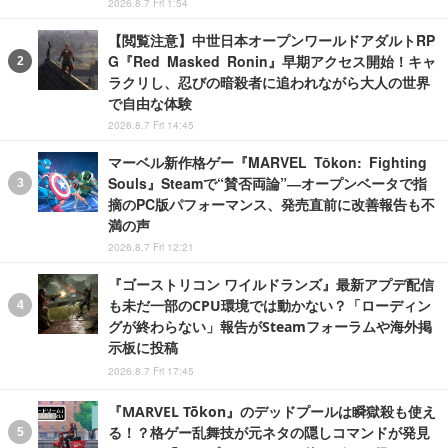
2026.8.7 Fri 1:54
【閲覧注意】中世日本オープンワールドアダルトRP
G『Red Masked Ronin』早期アクセス開始！キャ
ラクリし、忍びの暗殺者に追われながら大人の世界
で自由な体験
2026.8.7 Fri 14:45
マーベル新作格ゲー『MARVEL Tōkon: Fighting
Souls』Steamで“賛否両論”―オープンベータで指
摘のPC版パフォーマンス、発売直前に改善報告も不
満の声
2026.8.7 Fri 12:21
『ゴーストリコン ワイルドランズ』最新アプデ配信
も未だ一部のCPU環境では動かない？「ローディン
グが終わらない」報告がSteamフォーラムや海外掲
示板に投稿
2026.8.7 Fri 17:45
『MARVEL Tōkon』のデッドプールは瞬獄殺も使え
る！？格ゲー乱舞技が元ネタの隠しコマンドが発見