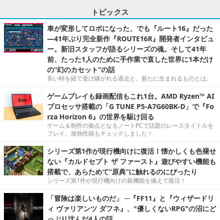
トピックス
車が変形してロボになった、でも『ルート16』だった
―41年ぶり完全新作『ROUTE16R』開発者インタビュ
ー。新旧スタッフが語るシリーズの魂。そして41年
前、たった1人のために手作業で直した世界に1本だけ
の“幻のカセット”の話
長い時を経て受け継がれる過去と、新たに生まれるものとは。
ゲームプレイも録画配信もこれ1台。AMD Ryzen™ AI
プロセッサ搭載の「G TUNE P5-A7G60BK-D」で『Fo
rza Horizon 6』の世界を駆け回る
ゲーム＆制作の拠点となるノートPCで話題のレースタイトルを
プレイ。放熱性能もチェックしました！
シリーズ第1作が現行機向けに復活！懐かしくも色褪せ
ない『カルドセプト ザ ファースト』遊びやすい機能も
搭載で、あらためて“原典”に触れるのにぴったり
シリーズ第1作が現行機向けの新機能を備えて復活！
「冒険は楽しいものだ」 ─『FF11』と『ウィザードリ
ィ ヴァリアンツ ダフネ』、"優しくないRPG"の沼にど
っぷり沈んだ4人の話