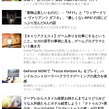
シリーズ第1作が現行機向けの新機能を備えて復活！
「冒険は楽しいものだ」 ─『FF11』と『ウィザードリ
ィ ヴァリアンツ ダフネ』、"優しくないRPG"の沼にど
っぷり沈んだ4人の話
ふたつの沼の住人たちが語る奥深さとは。
【キャリアクエスト】ゲーム作りを仕事にするという
こと。セガの若手の事例に見る，ゲームプログラマと
いう働き方
Game*Sparkと4Gamerの合同による就活イベント「キャリア
クエスト」の第4回が東京都立産業貿易センター浜松町館で開催
されました。このイベントに合わせて取材した、各社の現場で
実際に働いている若手社員へのインタビューをお届けします。
GeForce NOWで『Forza Horizon 6』をプレイ。ハ
ンドルコントローラー×クラウドゲーミングの底力を体
感
体感的にラグはほぼ無し。グラフィックスはもちろん最高設定
でプレイ可能！
クーデレからスタイル抜群お姉さんまでよりどりみど
りな人外娘たちとホテル経営しよう！「クトゥルフ×美
少女」テーマのADV『ヨグ=ソトースの庭』が日本語