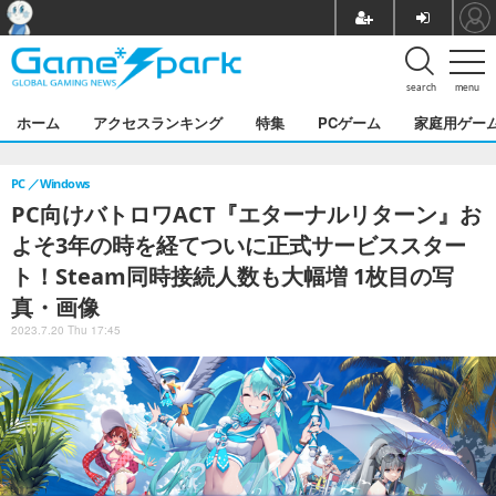
search
menu
ホーム
アクセスランキング
特集
PCゲーム
家庭用ゲー
PC
Windows
PC向けバトロワACT『エターナルリターン』お
よそ3年の時を経てついに正式サービススター
ト！Steam同時接続人数も大幅増 1枚目の写
真・画像
2023.7.20 Thu 17:45