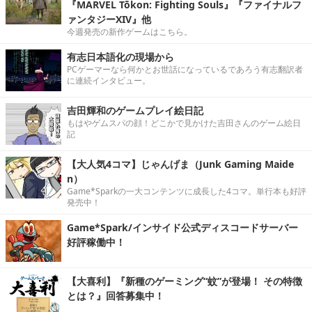
『MARVEL Tōkon: Fighting Souls』『ファイナルフ
ァンタジーXIV』他
今週発売の新作ゲームはこちら。
有志日本語化の現場から
PCゲーマーなら何かとお世話になっているであろう有志翻訳者
に連続インタビュー。
吉田輝和のゲームプレイ絵日記
もはやゲムスパの顔！どこかで見かけた吉田さんのゲーム絵日
記
【大人気4コマ】じゃんげま（Junk Gaming Maide
n）
Game*Sparkの一大コンテンツに成長した4コマ。単行本も好評
発売中！
Game*Spark/インサイド公式ディスコードサーバー
好評稼働中！
【大喜利】『新種のゲーミング“蚊”が登場！ その特徴
とは？』回答募集中！