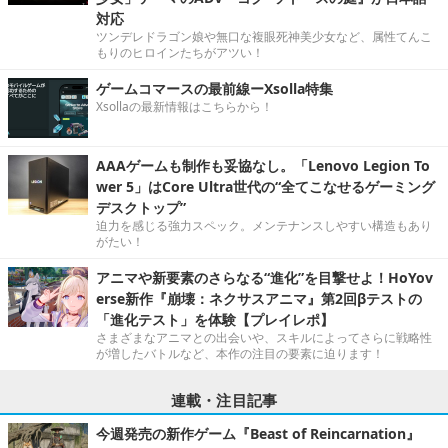
対応
ツンデレドラゴン娘や無口な複眼死神美少女など、属性てんこ
もりのヒロインたちがアツい！
ゲームコマースの最前線ーXsolla特集
Xsollaの最新情報はこちらから！
AAAゲームも制作も妥協なし。「Lenovo Legion To
wer 5」はCore Ultra世代の“全てこなせるゲーミング
デスクトップ”
迫力を感じる強力スペック。メンテナンスしやすい構造もあり
がたい！
アニマや新要素のさらなる“進化”を目撃せよ！HoYov
erse新作『崩壊：ネクサスアニマ』第2回βテストの
「進化テスト」を体験【プレイレポ】
さまざまなアニマとの出会いや、スキルによってさらに戦略性
が増したバトルなど、本作の注目の要素に迫ります！
連載・注目記事
今週発売の新作ゲーム『Beast of Reincarnation』