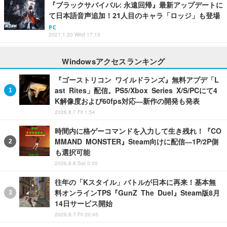
『ブラックサバイバル: 永遠回帰』最新アップデートに
て日本語音声追加！21人目のキャラ「ロッジ」も登場
PC
2021.1.20 Wed 17:15
Windowsアクセスランキング
『ゴーストリコン ワイルドランズ』無料アプデ「L
ast Rites」配信。PS5/Xbox Series X/S/PCにて4
K解像度および60fps対応―新作の開発も発表
2026.8.7 Fri 1:54
時間内に格ゲーコマンドを入力して生き残れ！『CO
MMAND MONSTER』Steam向けに配信―1P/2P側
も選択可能
2026.8.8 Sat 0:30
往年の「Kスタイル」バトルが日本に再来！基本無
料オンラインTPS『GunZ The Duel』Steam版8月
14日サービス開始
2026.8.7 Fri 20:45