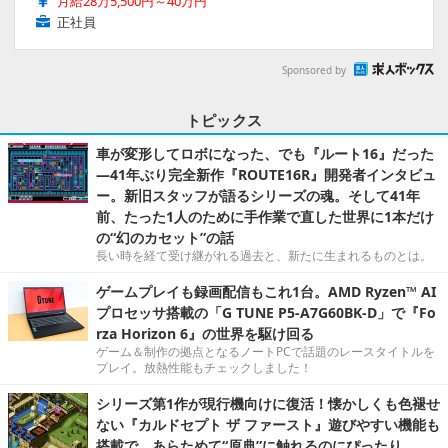
月給28万5,500円～40万円
正社員
Sponsored by
トピックス
車が変形してロボになった、でも『ルート16』だった
―41年ぶり完全新作『ROUTE16R』開発者インタビュ
ー。新旧スタッフが語るシリーズの魂。そして41年
前、たった1人のために手作業で直した世界に1本だけ
の“幻のカセット”の話
長い時を経て受け継がれる過去と、新たに生まれるものとは。
ゲームプレイも録画配信もこれ1台。AMD Ryzen™ AI
プロセッサ搭載の「G TUNE P5-A7G60BK-D」で『Fo
rza Horizon 6』の世界を駆け回る
ゲーム＆制作の拠点となるノートPCで話題のレースタイトルを
プレイ。放熱性能もチェックしました！
シリーズ第1作が現行機向けに復活！懐かしくも色褪せ
ない『カルドセプト ザ ファースト』遊びやすい機能も
搭載で、あらためて“原典”に触れるのにぴったり