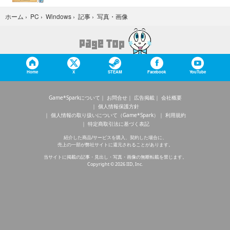
写真・画像
ホーム
›
PC
›
Windows
›
記事
›
Home
X
STEAM
Facebook
YouTube
Game*Sparkについて
お問合せ
広告掲載
会社概要
個人情報保護方針
個人情報の取り扱いについて（Game*Spark）
利用規約
特定商取引法に基づく表記
紹介した商品/サービスを購入、契約した場合に、
売上の一部が弊社サイトに還元されることがあります。
当サイトに掲載の記事・見出し・写真・画像の無断転載を禁じます。
Copyright © 2026 IID, Inc.