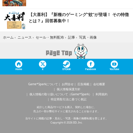
【大喜利】『新種のゲーミング“蚊”が登場！ その特徴
とは？』回答募集中！
写真・画像
ホーム
›
ニュース
›
セール・無料配布
›
記事
›
Home
X
STEAM
Facebook
YouTube
Game*Sparkについて
お問合せ
広告掲載
会社概要
個人情報保護方針
個人情報の取り扱いについて（Game*Spark）
利用規約
特定商取引法に基づく表記
紹介した商品/サービスを購入、契約した場合に、
売上の一部が弊社サイトに還元されることがあります。
当サイトに掲載の記事・見出し・写真・画像の無断転載を禁じます。
Copyright © 2026 IID, Inc.