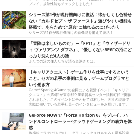
プレイ。放熱性能もチェックしました！
シリーズ第1作が現行機向けに復活！懐かしくも色褪せ
ない『カルドセプト ザ ファースト』遊びやすい機能も
搭載で、あらためて“原典”に触れるのにぴったり
シリーズ第1作が現行機向けの新機能を備えて復活！
「冒険は楽しいものだ」 ─『FF11』と『ウィザードリ
ィ ヴァリアンツ ダフネ』、"優しくないRPG"の沼にど
っぷり沈んだ4人の話
ふたつの沼の住人たちが語る奥深さとは。
【キャリアクエスト】ゲーム作りを仕事にするという
こと。セガの若手の事例に見る，ゲームプログラマと
いう働き方
Game*Sparkと4Gamerの合同による就活イベント「キャリア
クエスト」の第4回が東京都立産業貿易センター浜松町館で開催
されました。このイベントに合わせて取材した、各社の現場で
実際に働いている若手社員へのインタビューをお届けします。
GeForce NOWで『Forza Horizon 6』をプレイ。ハ
ンドルコントローラー×クラウドゲーミングの底力を体
感
体感的にラグはほぼ無し。グラフィックスはもちろん最高設定