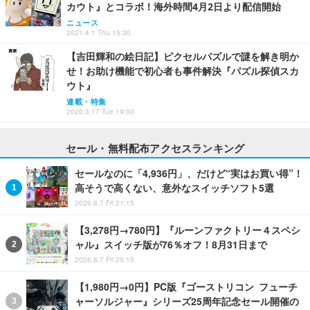
カウト』とコラボ！海外時間4月2日より配信開始
ニュース
2021.4.1 Thu 15:30
【吉田輝和の絵日記】ピクセルパズルで謎を解き明か
せ！お助け機能で初心者も事件解決『パズル探偵スカ
ウト』
連載・特集
2020.3.17 Tue 19:00
セール・無料配布アクセスランキング
セールなのに「4,936円」、だけど“実はお買い得”！
高そうで高くない、意外なスイッチソフト5選
2026.8.7 Fri 21:15
【3,278円→780円】『ルーンファクトリー４スペシ
ャル』スイッチ版が76％オフ！8月31日まで
2026.8.7 Fri 20:15
【1,980円→0円】PC版『ゴーストリコン フューチ
ャーソルジャー』シリーズ25周年記念セール開催の