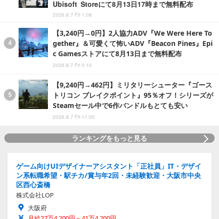
Ubisoft Storeにて8月13日17時まで無料配布
2026.8.7 Fri 1:08
【3,240円→0円】2人協力ADV『We Were Here To
gether』＆可愛くて怖いADV『Beacon Pines』Epi
c Gamesストアにて8月13日まで無料配布
2026.8.7 Fri 0:10
【9,240円→462円】ミリタリーシューター『ゴース
トリコン ブレイクポイント』95％オフ！シリーズが
Steamセール中で6作バンドルもとても安い
2026.8.7 Fri 11:00
ランキングをもっと見る
ゲーム向けUIデザイナーアシスタント「正社員」IT・デザイ
ン系転職希望・駅チカ/賞与年2回・未経験歓迎・大阪市中央
区西心斎橋
株式会社LOP
大阪府
月給27万4,200円～41万4,200円