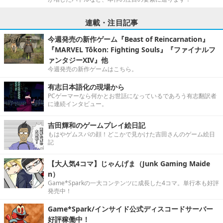
連載・注目記事
今週発売の新作ゲーム『Beast of Reincarnation』
『MARVEL Tōkon: Fighting Souls』『ファイナルフ
ァンタジーXIV』他
今週発売の新作ゲームはこちら。
有志日本語化の現場から
PCゲーマーなら何かとお世話になっているであろう有志翻訳者
に連続インタビュー。
吉田輝和のゲームプレイ絵日記
もはやゲムスパの顔！どこかで見かけた吉田さんのゲーム絵日
記
【大人気4コマ】じゃんげま（Junk Gaming Maide
n）
Game*Sparkの一大コンテンツに成長した4コマ。単行本も好評
発売中！
Game*Spark/インサイド公式ディスコードサーバー
好評稼働中！