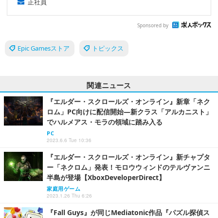
正社員
Sponsored by
Epic Gamesストア
トピックス
関連ニュース
『エルダー・スクロールズ・オンライン』新章「ネク
ロム」PC向けに配信開始―新クラス「アルカニスト」
でハルメアス・モラの領域に踏み入る
PC
2023.6.6 Tue 10:36
『エルダー・スクロールズ・オンライン』新チャプタ
ー「ネクロム」発表！モロウウィンドのテルヴァンニ
半島が登場【XboxDeveloperDirect】
家庭用ゲーム
2023.1.26 Thu 6:26
『Fall Guys』が同じMediatonic作品『パズル探偵ス