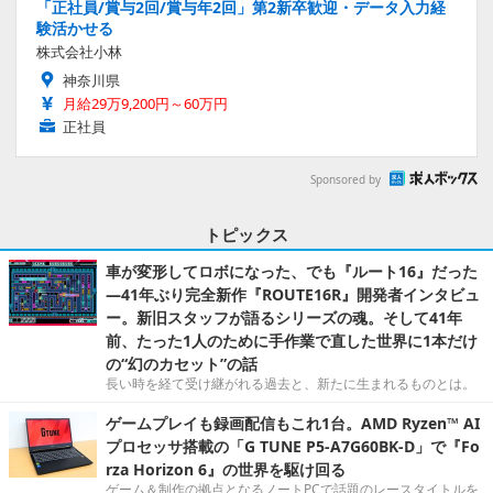
「正社員/賞与2回/賞与年2回」第2新卒歓迎・データ入力経
験活かせる
株式会社小林
神奈川県
月給29万9,200円～60万円
正社員
Sponsored by
トピックス
車が変形してロボになった、でも『ルート16』だった
―41年ぶり完全新作『ROUTE16R』開発者インタビュ
ー。新旧スタッフが語るシリーズの魂。そして41年
前、たった1人のために手作業で直した世界に1本だけ
の“幻のカセット”の話
長い時を経て受け継がれる過去と、新たに生まれるものとは。
ゲームプレイも録画配信もこれ1台。AMD Ryzen™ AI
プロセッサ搭載の「G TUNE P5-A7G60BK-D」で『Fo
rza Horizon 6』の世界を駆け回る
ゲーム＆制作の拠点となるノートPCで話題のレースタイトルを