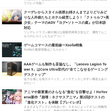
でプレイ可能！
クーデレからスタイル抜群お姉さんまでよりどりみど
りな人外娘たちとホテル経営しよう！「クトゥルフ×美
少女」テーマのADV『ヨグ=ソトースの庭』が日本語
対応
ツンデレドラゴン娘や無口な複眼死神美少女など、属性てんこ
もりのヒロインたちがアツい！
ゲームコマースの最前線ーXsolla特集
Xsollaの最新情報はこちらから！
AAAゲームも制作も妥協なし。「Lenovo Legion To
wer 5」はCore Ultra世代の“全てこなせるゲーミング
デスクトップ”
迫力を感じる強力スペック。メンテナンスしやすい構造もあり
がたい！
アニマや新要素のさらなる“進化”を目撃せよ！HoYov
erse新作『崩壊：ネクサスアニマ』第2回βテストの
「進化テスト」を体験【プレイレポ】
さまざまなアニマとの出会いや、スキルによってさらに戦略性
が増したバトルなど、本作の注目の要素に迫ります！