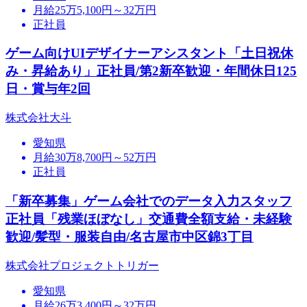
月給25万5,100円～32万円
正社員
ゲーム向けUIデザイナーアシスタント「土日祝休
み・昇給あり」正社員/第2新卒歓迎・年間休日125
日・賞与年2回
株式会社大斗
愛知県
月給30万8,700円～52万円
正社員
「新卒募集」ゲーム会社でのデータ入力スタッフ
正社員「残業ほぼなし」交通費全額支給・未経験
歓迎/髪型・服装自由/名古屋市中区錦3丁目
株式会社プロジェクトトリガー
愛知県
月給26万3,400円～32万円