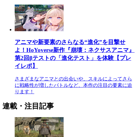
アニマや新要素のさらなる“進化”を目撃せ
よ！HoYoverse新作『崩壊：ネクサスアニマ』
第2回βテストの「進化テスト」を体験【プレ
イレポ】
さまざまなアニマとの出会いや、スキルによってさら
に戦略性が増したバトルなど、本作の注目の要素に迫
ります！
連載・注目記事