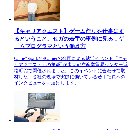
【キャリアクエスト】ゲーム作りを仕事にす
るということ。セガの若手の事例に見る，ゲ
ームプログラマという働き方
Game*Sparkと4Gamerの合同による就活イベント「キャ
リアクエスト」の第4回が東京都立産業貿易センター浜
松町館で開催されました。このイベントに合わせて取
材した、各社の現場で実際に働いている若手社員への
インタビューをお届けします。