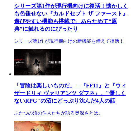
シリーズ第1作が現行機向けに復活！懐かしく
も色褪せない『カルドセプト ザ ファースト』
遊びやすい機能も搭載で、あらためて“原
典”に触れるのにぴったり
シリーズ第1作が現行機向けの新機能を備えて復活！
「冒険は楽しいものだ」 ─『FF11』と『ウィ
ザードリィ ヴァリアンツ ダフネ』、"優しく
ないRPG"の沼にどっぷり沈んだ4人の話
ふたつの沼の住人たちが語る奥深さとは。