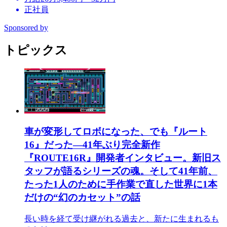
正社員
Sponsored by
トピックス
車が変形してロボになった、でも『ルート
16』だった―41年ぶり完全新作
『ROUTE16R』開発者インタビュー。新旧ス
タッフが語るシリーズの魂。そして41年前、
たった1人のために手作業で直した世界に1本
だけの“幻のカセット”の話
長い時を経て受け継がれる過去と、新たに生まれるも