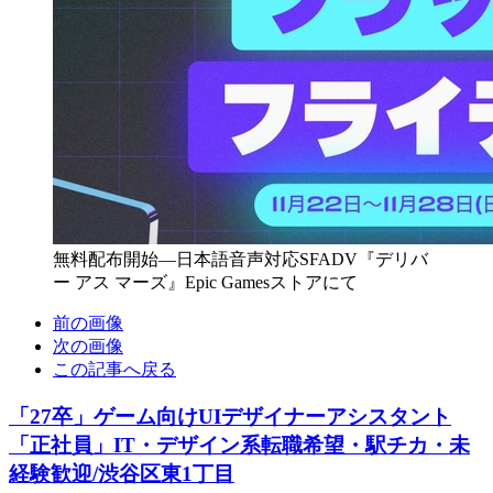
無料配布開始―日本語音声対応SFADV『デリバ
ー アス マーズ』Epic Gamesストアにて
前の画像
次の画像
この記事へ戻る
「27卒」ゲーム向けUIデザイナーアシスタント
「正社員」IT・デザイン系転職希望・駅チカ・未
経験歓迎/渋谷区東1丁目