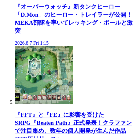
『オーバーウォッチ』新タンクヒーロー
「D.Mon」のヒーロー・トレイラーが公開！
MEKA部隊を率いてレッキング・ボールと激
突
2026.8.7 Fri 1:15
『FFT』と『FE』に影響を受けた
SRPG『Beaten Path』正式発表！クラファン
で注目集め、数年の個人開発が生んだ作品