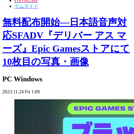
FISTBUMP
ゲムマイド
無料配布開始―日本語音声対
応SFADV『デリバー アス マ
ーズ』Epic Gamesストアにて
10枚目の写真・画像
PC
Windows
2023.11.24 Fri 1:09