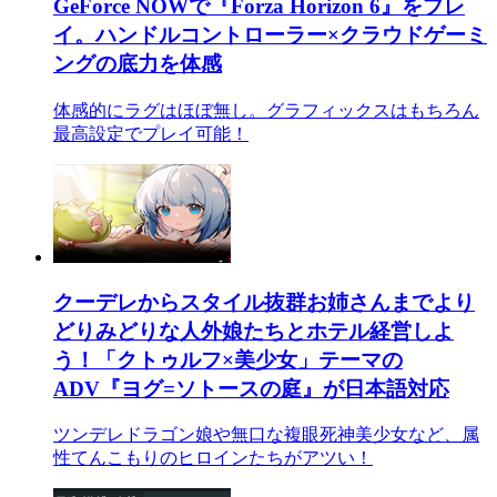
GeForce NOWで『Forza Horizon 6』をプレ
イ。ハンドルコントローラー×クラウドゲーミ
ングの底力を体感
体感的にラグはほぼ無し。グラフィックスはもちろん
最高設定でプレイ可能！
クーデレからスタイル抜群お姉さんまでより
どりみどりな人外娘たちとホテル経営しよ
う！「クトゥルフ×美少女」テーマの
ADV『ヨグ=ソトースの庭』が日本語対応
ツンデレドラゴン娘や無口な複眼死神美少女など、属
性てんこもりのヒロインたちがアツい！