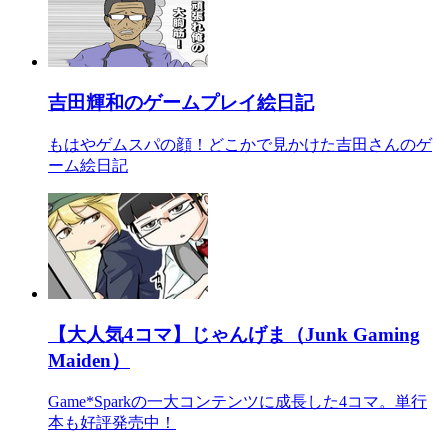
吉田輝和のゲームプレイ絵日記
もはやゲムスパの顔！どこかで見かけた吉田さんのゲ
ーム絵日記
【大人気4コマ】じゃんげま（Junk Gaming
Maiden）
Game*Sparkの一大コンテンツに成長した4コマ。単行
本も好評発売中！