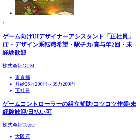
/
ゲーム向けUIデザイナーアシスタント「正社員」
IT・デザイン系転職希望・駅チカ/賞与年2回・未
経験歓迎
株式会社GUM
東京都
月給25万200円～39万200円
正社員
ゲームコントローラーの組立補助/コツコツ作業/未
経験歓迎/日払い可
株式会社Tetote
大阪府