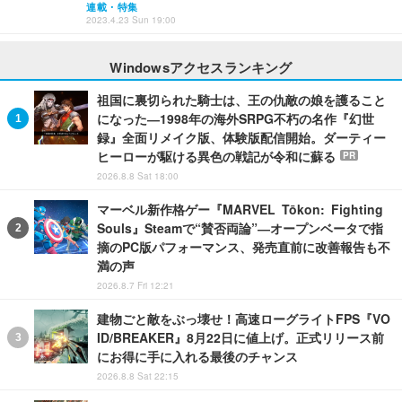
連載・特集
2023.4.23 Sun 19:00
Windowsアクセスランキング
祖国に裏切られた騎士は、王の仇敵の娘を護ること
になった―1998年の海外SRPG不朽の名作『幻世
録』全面リメイク版、体験版配信開始。ダーティー
ヒーローが駆ける異色の戦記が令和に蘇る
PR
2026.8.8 Sat 18:00
マーベル新作格ゲー『MARVEL Tōkon: Fighting
Souls』Steamで“賛否両論”―オープンベータで指
摘のPC版パフォーマンス、発売直前に改善報告も不
満の声
2026.8.7 Fri 12:21
建物ごと敵をぶっ壊せ！高速ローグライトFPS『VO
ID/BREAKER』8月22日に値上げ。正式リリース前
にお得に手に入れる最後のチャンス
2026.8.8 Sat 22:15