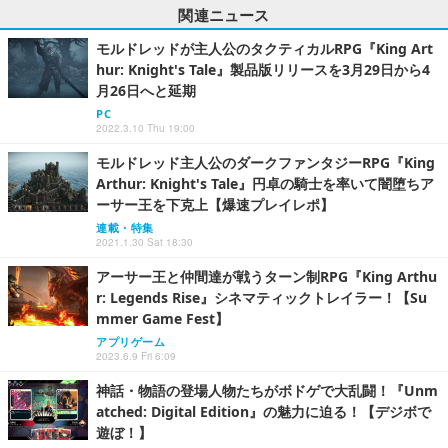
関連ニュース
モルドレッドが主人公のタクティカルRPG『King Art
hur: Knight's Tale』製品版リリースを3月29日から4
月26日へと延期
PC
2022.3.10 Thu 19:00
モルドレッド主人公のダークファンタジーRPG『King
Arthur: Knight's Tale』円卓の騎士を率いて闇堕ちア
ーサー王を下克上【爆速プレイレポ】
連載・特集
2021.1.30 Sat 18:30
アーサー王と仲間達が戦うターン制RPG『King Arthu
r: Legends Rise』シネマティックトレイラー！【Su
mmer Game Fest】
アプリゲーム
2023.6.9 Fri 6:09
神話・物語の登場人物たちがボドゲで大乱闘！『Unm
atched: Digital Edition』の魅力に迫る！【デジボで
遊ぼ！】