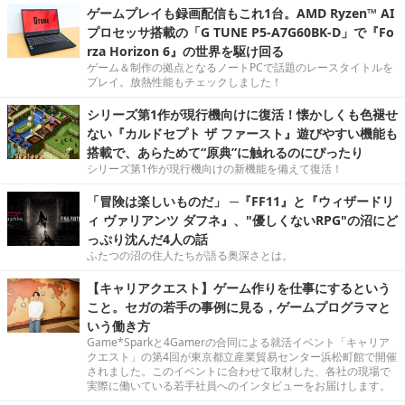
ゲームプレイも録画配信もこれ1台。AMD Ryzen™ AI
プロセッサ搭載の「G TUNE P5-A7G60BK-D」で『Fo
rza Horizon 6』の世界を駆け回る
ゲーム＆制作の拠点となるノートPCで話題のレースタイトルを
プレイ。放熱性能もチェックしました！
シリーズ第1作が現行機向けに復活！懐かしくも色褪せ
ない『カルドセプト ザ ファースト』遊びやすい機能も
搭載で、あらためて“原典”に触れるのにぴったり
シリーズ第1作が現行機向けの新機能を備えて復活！
「冒険は楽しいものだ」 ─『FF11』と『ウィザードリ
ィ ヴァリアンツ ダフネ』、"優しくないRPG"の沼にど
っぷり沈んだ4人の話
ふたつの沼の住人たちが語る奥深さとは。
【キャリアクエスト】ゲーム作りを仕事にするという
こと。セガの若手の事例に見る，ゲームプログラマと
いう働き方
Game*Sparkと4Gamerの合同による就活イベント「キャリア
クエスト」の第4回が東京都立産業貿易センター浜松町館で開催
されました。このイベントに合わせて取材した、各社の現場で
実際に働いている若手社員へのインタビューをお届けします。