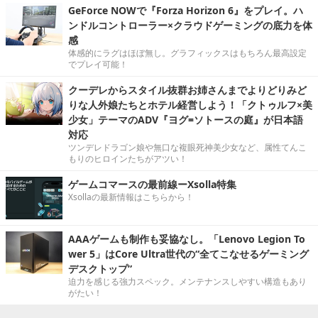
GeForce NOWで『Forza Horizon 6』をプレイ。ハ
ンドルコントローラー×クラウドゲーミングの底力を体
感
体感的にラグはほぼ無し。グラフィックスはもちろん最高設定
でプレイ可能！
クーデレからスタイル抜群お姉さんまでよりどりみど
りな人外娘たちとホテル経営しよう！「クトゥルフ×美
少女」テーマのADV『ヨグ=ソトースの庭』が日本語
対応
ツンデレドラゴン娘や無口な複眼死神美少女など、属性てんこ
もりのヒロインたちがアツい！
ゲームコマースの最前線ーXsolla特集
Xsollaの最新情報はこちらから！
AAAゲームも制作も妥協なし。「Lenovo Legion To
wer 5」はCore Ultra世代の“全てこなせるゲーミング
デスクトップ”
迫力を感じる強力スペック。メンテナンスしやすい構造もあり
がたい！