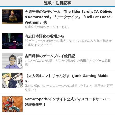
連載・注目記事
今週発売の新作ゲーム『The Elder Scrolls IV: Oblivio
n Remastered』『アークナイツ』『Hell Let Loose:
Vietnam』他
今週発売の新作ゲームはこちら。
有志日本語化の現場から
PCゲーマーなら何かとお世話になっているであろう有志翻訳者
に連続インタビュー。
吉田輝和のゲームプレイ絵日記
もはやゲムスパの顔！どこかで見かけた吉田さんのゲーム絵日
記
【大人気4コマ】じゃんげま（Junk Gaming Maide
n）
Game*Sparkの一大コンテンツに成長した4コマ。単行本も好評
発売中！
Game*Spark/インサイド公式ディスコードサーバー
好評稼働中！