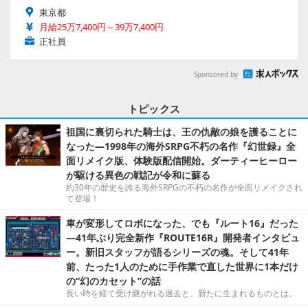
東京都
月給25万7,400円～39万7,400円
正社員
Sponsored by
トピックス
祖国に裏切られた騎士は、王の仇敵の娘を護ることに
なった―1998年の海外SRPG不朽の名作『幻世録』全
面リメイク版、体験版配信開始。ダーティーヒーロー
が駆ける異色の戦記が令和に蘇る
約30年の歴史を誇る海外SRPGの不朽の名作が全面リメイクされ
て登場！
車が変形してロボになった、でも『ルート16』だった
―41年ぶり完全新作『ROUTE16R』開発者インタビュ
ー。新旧スタッフが語るシリーズの魂。そして41年
前、たった1人のために手作業で直した世界に1本だけ
の“幻のカセット”の話
長い時を経て受け継がれる過去と、新たに生まれるものとは。