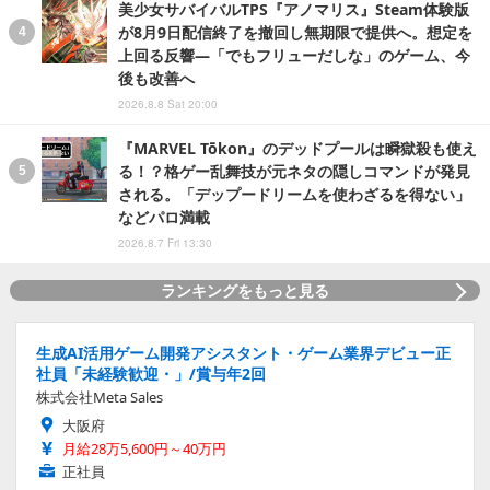
美少女サバイバルTPS『アノマリス』Steam体験版
が8月9日配信終了を撤回し無期限で提供へ。想定を
上回る反響―「でもフリューだしな」のゲーム、今
後も改善へ
2026.8.8 Sat 20:00
『MARVEL Tōkon』のデッドプールは瞬獄殺も使え
る！？格ゲー乱舞技が元ネタの隠しコマンドが発見
される。「デップードリームを使わざるを得ない」
などパロ満載
2026.8.7 Fri 13:30
ランキングをもっと見る
生成AI活用ゲーム開発アシスタント・ゲーム業界デビュー正
社員「未経験歓迎・」/賞与年2回
株式会社Meta Sales
大阪府
月給28万5,600円～40万円
正社員