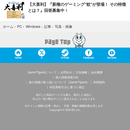
【大喜利】『新種のゲーミング“蚊”が登場！ その特徴
とは？』回答募集中！
写真・画像
ホーム
›
PC
›
Windows
›
記事
›
Home
X
STEAM
Facebook
YouTube
Game*Sparkについて
お問合せ
広告掲載
会社概要
個人情報保護方針
個人情報の取り扱いについて（Game*Spark）
利用規約
特定商取引法に基づく表記
紹介した商品/サービスを購入、契約した場合に、
売上の一部が弊社サイトに還元されることがあります。
当サイトに掲載の記事・見出し・写真・画像の無断転載を禁じます。
Copyright © 2026 IID, Inc.