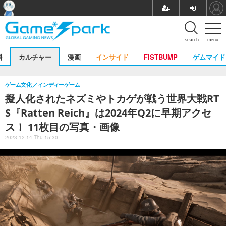
search
menu
料
カルチャー
漫画
インサイド
FISTBUMP
ゲムマイド
ゲーム文化
インディーゲーム
擬人化されたネズミやトカゲが戦う世界大戦RT
S『Ratten Reich』は2024年Q2に早期アクセ
ス！ 11枚目の写真・画像
2023.12.14 Thu 15:30