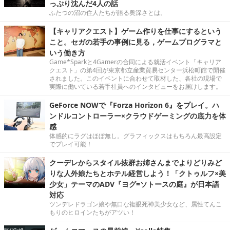
っぷり沈んだ4人の話
ふたつの沼の住人たちが語る奥深さとは。
【キャリアクエスト】ゲーム作りを仕事にするという
こと。セガの若手の事例に見る，ゲームプログラマと
いう働き方
Game*Sparkと4Gamerの合同による就活イベント「キャリア
クエスト」の第4回が東京都立産業貿易センター浜松町館で開催
されました。このイベントに合わせて取材した、各社の現場で
実際に働いている若手社員へのインタビューをお届けします。
GeForce NOWで『Forza Horizon 6』をプレイ。ハ
ンドルコントローラー×クラウドゲーミングの底力を体
感
体感的にラグはほぼ無し。グラフィックスはもちろん最高設定
でプレイ可能！
クーデレからスタイル抜群お姉さんまでよりどりみど
りな人外娘たちとホテル経営しよう！「クトゥルフ×美
少女」テーマのADV『ヨグ=ソトースの庭』が日本語
対応
ツンデレドラゴン娘や無口な複眼死神美少女など、属性てんこ
もりのヒロインたちがアツい！