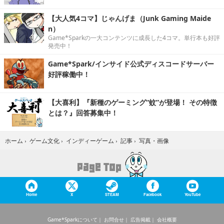
【大人気4コマ】じゃんげま（Junk Gaming Maide
n）
Game*Sparkの一大コンテンツに成長した4コマ。単行本も好評
発売中！
Game*Spark/インサイド公式ディスコードサーバー
好評稼働中！
【大喜利】『新種のゲーミング“蚊”が登場！ その特徴
とは？』回答募集中！
写真・画像
ホーム
›
ゲーム文化
›
インディーゲーム
›
記事
›
Home
X
STEAM
Facebook
YouTube
Game*Sparkについて
お問合せ
広告掲載
会社概要