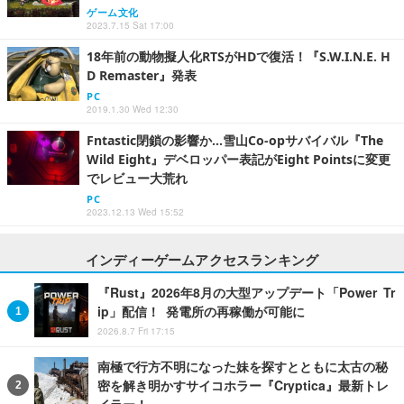
ゲーム文化
2023.7.15 Sat 17:00
18年前の動物擬人化RTSがHDで復活！『S.W.I.N.E. H
D Remaster』発表
PC
2019.1.30 Wed 12:30
Fntastic閉鎖の影響か…雪山Co-opサバイバル『The
Wild Eight』デベロッパー表記がEight Pointsに変更
でレビュー大荒れ
PC
2023.12.13 Wed 15:52
インディーゲームアクセスランキング
『Rust』2026年8月の大型アップデート「Power Tr
ip」配信！ 発電所の再稼働が可能に
2026.8.7 Fri 17:15
南極で行方不明になった妹を探すとともに太古の秘
密を解き明かすサイコホラー『Cryptica』最新トレ