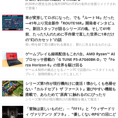
約30年の歴史を誇る海外SRPGの不朽の名作が全面リメイクされ
て登場！
車が変形してロボになった、でも『ルート16』だった
―41年ぶり完全新作『ROUTE16R』開発者インタビュ
ー。新旧スタッフが語るシリーズの魂。そして41年
前、たった1人のために手作業で直した世界に1本だけ
の“幻のカセット”の話
長い時を経て受け継がれる過去と、新たに生まれるものとは。
ゲームプレイも録画配信もこれ1台。AMD Ryzen™ AI
プロセッサ搭載の「G TUNE P5-A7G60BK-D」で『Fo
rza Horizon 6』の世界を駆け回る
ゲーム＆制作の拠点となるノートPCで話題のレースタイトルを
プレイ。放熱性能もチェックしました！
シリーズ第1作が現行機向けに復活！懐かしくも色褪せ
ない『カルドセプト ザ ファースト』遊びやすい機能も
搭載で、あらためて“原典”に触れるのにぴったり
シリーズ第1作が現行機向けの新機能を備えて復活！
「冒険は楽しいものだ」 ─『FF11』と『ウィザードリ
ィ ヴァリアンツ ダフネ』、"優しくないRPG"の沼にど