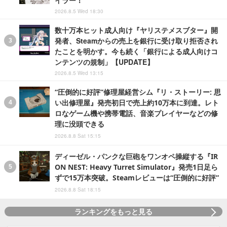
イラー！
2026.8.5 Wed 18:30
数十万本ヒット成人向け『ヤリステメスブター』開
発者、Steamからの売上を銀行に受け取り拒否され
たことを明かす。今も続く「銀行による成人向けコ
ンテンツの規制」【UPDATE】
2026.8.5 Wed 13:15
“圧倒的に好評”修理屋経営シム『リ・ストーリー: 思
い出修理屋』発売初日で売上約10万本に到達。レト
ロなゲーム機や携帯電話、音楽プレイヤーなどの修
理に没頭できる
2026.8.8 Sat 15:15
ディーゼル・パンクな巨砲をワンオペ操縦する『IR
ON NEST: Heavy Turret Simulator』発売1日足ら
ずで15万本突破。Steamレビューは“圧倒的に好評”
2026.8.8 Sat 18:15
ランキングをもっと見る