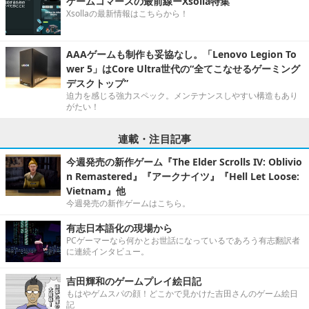
ゲームコマースの最前線ーXsolla特集
Xsollaの最新情報はこちらから！
AAAゲームも制作も妥協なし。「Lenovo Legion To
wer 5」はCore Ultra世代の“全てこなせるゲーミング
デスクトップ”
迫力を感じる強力スペック。メンテナンスしやすい構造もあり
がたい！
連載・注目記事
今週発売の新作ゲーム『The Elder Scrolls IV: Oblivio
n Remastered』『アークナイツ』『Hell Let Loose:
Vietnam』他
今週発売の新作ゲームはこちら。
有志日本語化の現場から
PCゲーマーなら何かとお世話になっているであろう有志翻訳者
に連続インタビュー。
吉田輝和のゲームプレイ絵日記
もはやゲムスパの顔！どこかで見かけた吉田さんのゲーム絵日
記