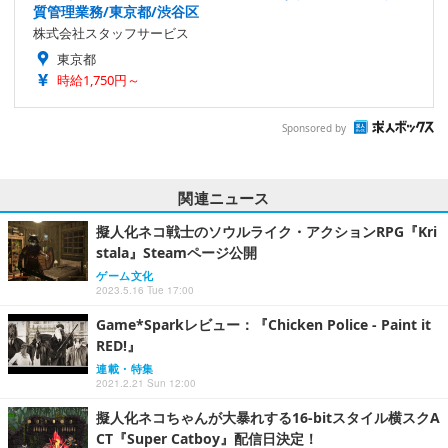
質管理業務/東京都/渋谷区
株式会社スタッフサービス
東京都
時給1,750円～
Sponsored by
関連ニュース
擬人化ネコ戦士のソウルライク・アクションRPG『Kri
stala』Steamページ公開
ゲーム文化
2023.5.16 Tue 17:00
Game*Sparkレビュー：『Chicken Police - Paint it
RED!』
連載・特集
2021.2.21 Sun 12:00
擬人化ネコちゃんが大暴れする16-bitスタイル横スクA
CT『Super Catboy』配信日決定！