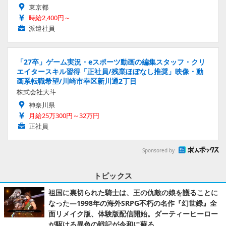
東京都
時給2,400円～
派遣社員
「27卒」ゲーム実況・eスポーツ動画の編集スタッフ・クリ
エイタースキル習得「正社員/残業ほぼなし推奨」映像・動
画系転職希望/川崎市幸区新川通2丁目
株式会社大斗
神奈川県
月給25万300円～32万円
正社員
Sponsored by
トピックス
祖国に裏切られた騎士は、王の仇敵の娘を護ることに
なった―1998年の海外SRPG不朽の名作『幻世録』全
面リメイク版、体験版配信開始。ダーティーヒーロー
が駆ける異色の戦記が令和に蘇る