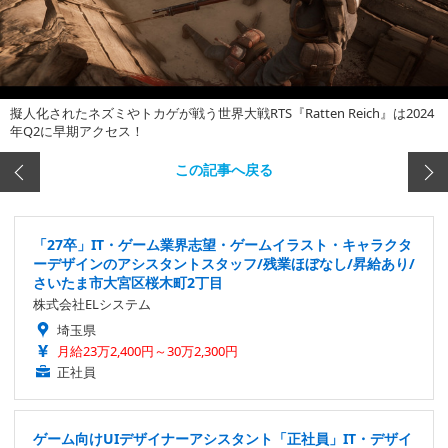
擬人化されたネズミやトカゲが戦う世界大戦RTS『Ratten Reich』は2024
年Q2に早期アクセス！
この記事へ戻る
「27卒」IT・ゲーム業界志望・ゲームイラスト・キャラクタ
ーデザインのアシスタントスタッフ/残業ほぼなし/昇給あり/
さいたま市大宮区桜木町2丁目
株式会社ELシステム
埼玉県
月給23万2,400円～30万2,300円
正社員
ゲーム向けUIデザイナーアシスタント「正社員」IT・デザイ