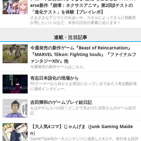
erse新作『崩壊：ネクサスアニマ』第2回βテストの
「進化テスト」を体験【プレイレポ】
さまざまなアニマとの出会いや、スキルによってさらに戦略性
が増したバトルなど、本作の注目の要素に迫ります！
連載・注目記事
今週発売の新作ゲーム『Beast of Reincarnation』
『MARVEL Tōkon: Fighting Souls』『ファイナルフ
ァンタジーXIV』他
今週発売の新作ゲームはこちら。
有志日本語化の現場から
PCゲーマーなら何かとお世話になっているであろう有志翻訳者
に連続インタビュー。
吉田輝和のゲームプレイ絵日記
もはやゲムスパの顔！どこかで見かけた吉田さんのゲーム絵日
記
【大人気4コマ】じゃんげま（Junk Gaming Maide
n）
Game*Sparkの一大コンテンツに成長した4コマ。単行本も好評