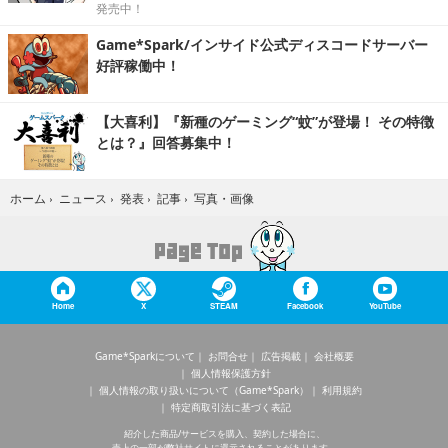
発売中！
Game*Spark/インサイド公式ディスコードサーバー
好評稼働中！
【大喜利】『新種のゲーミング“蚊”が登場！ その特徴
とは？』回答募集中！
写真・画像
ホーム
›
ニュース
›
発表
›
記事
›
Home
X
STEAM
Facebook
YouTube
Game*Sparkについて
お問合せ
広告掲載
会社概要
個人情報保護方針
個人情報の取り扱いについて（Game*Spark）
利用規約
特定商取引法に基づく表記
紹介した商品/サービスを購入、契約した場合に、
売上の一部が弊社サイトに還元されることがあります。