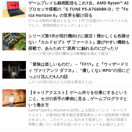
ゲームプレイも録画配信もこれ1台。AMD Ryzen™ AI
プロセッサ搭載の「G TUNE P5-A7G60BK-D」で『Fo
rza Horizon 6』の世界を駆け回る
ゲーム＆制作の拠点となるノートPCで話題のレースタイトルを
プレイ。放熱性能もチェックしました！
シリーズ第1作が現行機向けに復活！懐かしくも色褪せ
ない『カルドセプト ザ ファースト』遊びやすい機能も
搭載で、あらためて“原典”に触れるのにぴったり
シリーズ第1作が現行機向けの新機能を備えて復活！
「冒険は楽しいものだ」 ─『FF11』と『ウィザードリ
ィ ヴァリアンツ ダフネ』、"優しくないRPG"の沼にど
っぷり沈んだ4人の話
ふたつの沼の住人たちが語る奥深さとは。
【キャリアクエスト】ゲーム作りを仕事にするという
こと。セガの若手の事例に見る，ゲームプログラマと
いう働き方
Game*Sparkと4Gamerの合同による就活イベント「キャリア
クエスト」の第4回が東京都立産業貿易センター浜松町館で開催
されました。このイベントに合わせて取材した、各社の現場で
実際に働いている若手社員へのインタビューをお届けします。