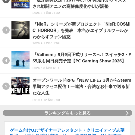
され戦闘アニメの高解像度化やUIが調整
2026.8.1 Sat 21:32
『NieR』シリーズが新プロジェクト「NieR:COSMI
C HORROR」を発表―本当かエイプリルフールか
わからずファン困惑
2026.4.1 Wed 1:09
『Valheim』9月9日正式リリースへ！スイッチ2・P
S5版も同日発売予定【PC Gaming Show 2026】
2026.6.8 Mon 6:01
オープンワールドRPG『NEW LIFE』3月からSteam
早期アクセス配信！―違法・合法なお仕事で送る新
たな人生
2019.1.12 Sat 9:00
ランキングをもっと見る
ゲーム向けUIデザイナーアシスタント・クリエイティブ志望