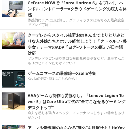
GeForce NOWで『Forza Horizon 6』をプレイ。ハ
ンドルコントローラー×クラウドゲーミングの底力を体
感
体感的にラグはほぼ無し。グラフィックスはもちろん最高設定
でプレイ可能！
クーデレからスタイル抜群お姉さんまでよりどりみど
りな人外娘たちとホテル経営しよう！「クトゥルフ×美
少女」テーマのADV『ヨグ=ソトースの庭』が日本語
対応
ツンデレドラゴン娘や無口な複眼死神美少女など、属性てんこ
もりのヒロインたちがアツい！
ゲームコマースの最前線ーXsolla特集
Xsollaの最新情報はこちらから！
AAAゲームも制作も妥協なし。「Lenovo Legion To
wer 5」はCore Ultra世代の“全てこなせるゲーミング
デスクトップ”
迫力を感じる強力スペック。メンテナンスしやすい構造もあり
がたい！
アニマや新要素のさらなる“進化”を目撃せよ！HoYov