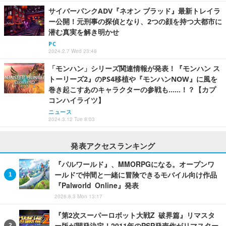
サイバーパンクADV『ネオン ブラッド』最新トレイラ
ー公開！元刑事の探偵となり、2つの顔を持つ大都市に
潜む真実を解き明かせ
PC
2024.2.7 Wed 23:48
「モンハン」シリーズ関連情報が発表！『モンハン ス
トーリーズ2』のPS4移植や『モンハンNOW』に風を
巻き起こすあのキャラクターの参戦も……！？【カプ
コンハイライツ】
ニュース
2024.3.12 Tue 8:03
発表アクセスランキング
『パルワールド』、MMORPGになる。オープンワ
ールドで仲間と一緒に冒険できるモバイル向け作品
『Palworld Online』発表
2026.8.3 Mon 13:17
『第2次スーパーロボット大戦Z 破界篇』リマスタ
ー版が開発決定！2011年のPSP発売作がリマスター