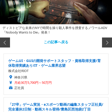
ディストピアな未来のNYで時間を操り殺人事件を捜査するノワールADV
『Nobody Wants to Die』発表！
この記事へ戻る
ゲームUI・GUIの開発サポートスタッフ・資格取得支援/育
休取得実績あり/IT・ゲーム業界志望
株式会社RIOT
神奈川県
月給30万5,700円～50万円
正社員
「27卒」ゲーム実況・eスポーツ動画の編集スタッフ正社員/
完全週休2日制・動画スキル習得/豊島区西池袋2丁目