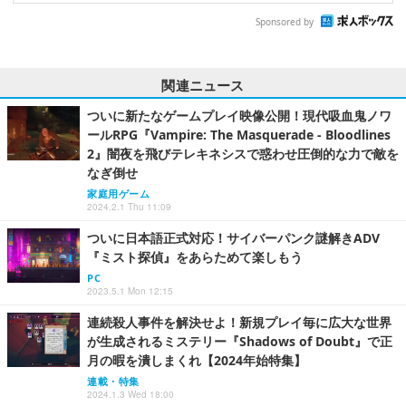
Sponsored by
関連ニュース
ついに新たなゲームプレイ映像公開！現代吸血鬼ノワ
ールRPG『Vampire: The Masquerade - Bloodlines
2』闇夜を飛びテレキネシスで惑わせ圧倒的な力で敵を
なぎ倒せ
家庭用ゲーム
2024.2.1 Thu 11:09
ついに日本語正式対応！サイバーパンク謎解きADV
『ミスト探偵』をあらためて楽しもう
PC
2023.5.1 Mon 12:15
連続殺人事件を解決せよ！新規プレイ毎に広大な世界
が生成されるミステリー『Shadows of Doubt』で正
月の暇を潰しまくれ【2024年始特集】
連載・特集
2024.1.3 Wed 18:00