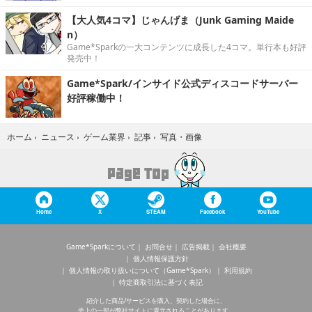
【大人気4コマ】じゃんげま（Junk Gaming Maide
n）
Game*Sparkの一大コンテンツに成長した4コマ。単行本も好評
発売中！
Game*Spark/インサイド公式ディスコードサーバー
好評稼働中！
写真・画像
ホーム
›
ニュース
›
ゲーム業界
›
記事
›
Home
X
STEAM
Facebook
YouTube
Game*Sparkについて
お問合せ
広告掲載
会社概要
個人情報保護方針
個人情報の取り扱いについて（Game*Spark）
利用規約
特定商取引法に基づく表記
紹介した商品/サービスを購入、契約した場合に、
売上の一部が弊社サイトに還元されることがあります。