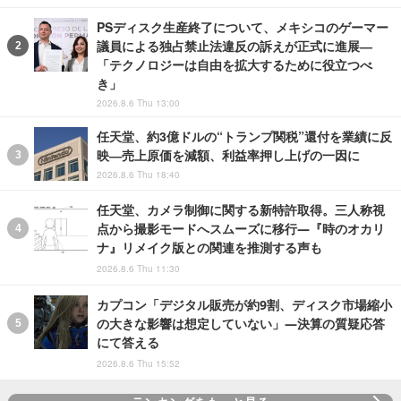
PSディスク生産終了について、メキシコのゲーマー
議員による独占禁止法違反の訴えが正式に進展―
「テクノロジーは自由を拡大するために役立つべ
き」
2026.8.6 Thu 13:00
任天堂、約3億ドルの“トランプ関税”還付を業績に反
映―売上原価を減額、利益率押し上げの一因に
2026.8.6 Thu 18:40
任天堂、カメラ制御に関する新特許取得。三人称視
点から撮影モードへスムーズに移行―『時のオカリ
ナ』リメイク版との関連を推測する声も
2026.8.6 Thu 11:30
カプコン「デジタル販売が約9割、ディスク市場縮小
の大きな影響は想定していない」―決算の質疑応答
にて答える
2026.8.6 Thu 15:52