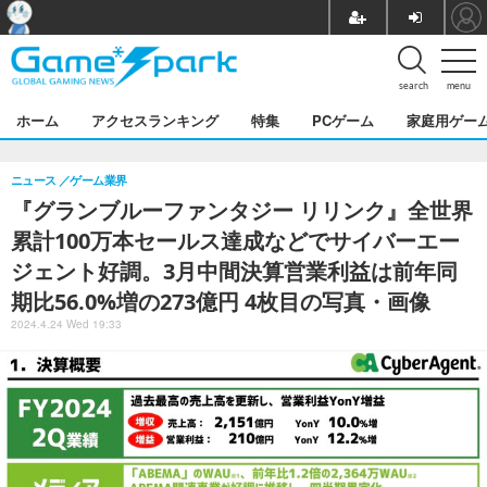
search
menu
ホーム
アクセスランキング
特集
PCゲーム
家庭用ゲー
ニュース
ゲーム業界
『グランブルーファンタジー リリンク』全世界
累計100万本セールス達成などでサイバーエー
ジェント好調。3月中間決算営業利益は前年同
期比56.0%増の273億円 4枚目の写真・画像
2024.4.24 Wed 19:33