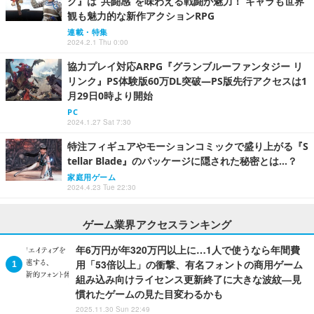
ク』は“共闘感”を味わえる戦闘が魅力！ キャラも世界
観も魅力的な新作アクションRPG
連載・特集
2024.2.1 Thu 0:00
協力プレイ対応ARPG『グランブルーファンタジー リ
リンク』PS体験版60万DL突破―PS版先行アクセスは1
月29日0時より開始
PC
2024.1.27 Sat 7:30
特注フィギュアやモーションコミックで盛り上がる『S
tellar Blade』のパッケージに隠された秘密とは…？
家庭用ゲーム
2024.4.23 Tue 22:30
ゲーム業界アクセスランキング
年6万円が年320万円以上に…1人で使うなら年間費
用「53倍以上」の衝撃、有名フォントの商用ゲーム
組み込み向けライセンス更新終了に大きな波紋―見
慣れたゲームの見た目変わるかも
2025.11.30 Sun 22:49