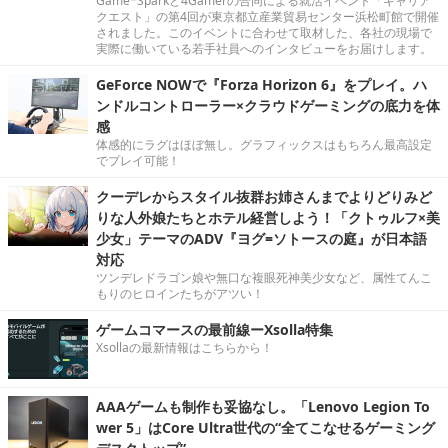
Game*Sparkと4Gamerの合同による就活イベント「キャリア
クエスト」の第4回が東京都立産業貿易センター浜松町館で開催
されました。このイベントに合わせて取材した、各社の現場で
実際に働いている若手社員へのインタビューをお届けします。
GeForce NOWで『Forza Horizon 6』をプレイ。ハ
ンドルコントローラー×クラウドゲーミングの底力を体
感
体感的にラグはほぼ無し。グラフィックスはもちろん最高設定
でプレイ可能！
クーデレからスタイル抜群お姉さんまでよりどりみど
りな人外娘たちとホテル経営しよう！「クトゥルフ×美
少女」テーマのADV『ヨグ=ソトースの庭』が日本語
対応
ツンデレドラゴン娘や無口な複眼死神美少女など、属性てんこ
もりのヒロインたちがアツい！
ゲームコマースの最前線ーXsolla特集
Xsollaの最新情報はこちらから！
AAAゲームも制作も妥協なし。「Lenovo Legion To
wer 5」はCore Ultra世代の“全てこなせるゲーミング