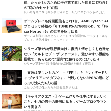
前、たった1人のために手作業で直した世界に1本だけ
の“幻のカセット”の話
長い時を経て受け継がれる過去と、新たに生まれるものとは。
ゲームプレイも録画配信もこれ1台。AMD Ryzen™ AI
プロセッサ搭載の「G TUNE P5-A7G60BK-D」で『Fo
rza Horizon 6』の世界を駆け回る
ゲーム＆制作の拠点となるノートPCで話題のレースタイトルを
プレイ。放熱性能もチェックしました！
シリーズ第1作が現行機向けに復活！懐かしくも色褪せ
ない『カルドセプト ザ ファースト』遊びやすい機能も
搭載で、あらためて“原典”に触れるのにぴったり
シリーズ第1作が現行機向けの新機能を備えて復活！
「冒険は楽しいものだ」 ─『FF11』と『ウィザードリ
ィ ヴァリアンツ ダフネ』、"優しくないRPG"の沼にど
っぷり沈んだ4人の話
ふたつの沼の住人たちが語る奥深さとは。
【キャリアクエスト】ゲーム作りを仕事にするという
こと。セガの若手の事例に見る，ゲームプログラマと
いう働き方