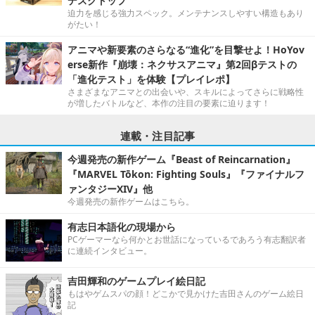
デスクトップ”
迫力を感じる強力スペック。メンテナンスしやすい構造もあり
がたい！
アニマや新要素のさらなる“進化”を目撃せよ！HoYov
erse新作『崩壊：ネクサスアニマ』第2回βテストの
「進化テスト」を体験【プレイレポ】
さまざまなアニマとの出会いや、スキルによってさらに戦略性
が増したバトルなど、本作の注目の要素に迫ります！
連載・注目記事
今週発売の新作ゲーム『Beast of Reincarnation』
『MARVEL Tōkon: Fighting Souls』『ファイナルフ
ァンタジーXIV』他
今週発売の新作ゲームはこちら。
有志日本語化の現場から
PCゲーマーなら何かとお世話になっているであろう有志翻訳者
に連続インタビュー。
吉田輝和のゲームプレイ絵日記
もはやゲムスパの顔！どこかで見かけた吉田さんのゲーム絵日
記