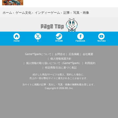
写真・画像
ホーム
›
ゲーム文化
›
インディーゲーム
›
記事
›
Home
X
STEAM
Facebook
YouTube
Game*Sparkについて
お問合せ
広告掲載
会社概要
個人情報保護方針
個人情報の取り扱いについて（Game*Spark）
利用規約
特定商取引法に基づく表記
紹介した商品/サービスを購入、契約した場合に、
売上の一部が弊社サイトに還元されることがあります。
当サイトに掲載の記事・見出し・写真・画像の無断転載を禁じます。
Copyright © 2026 IID, Inc.