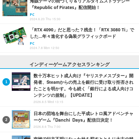
海賊テーマの街づくり＆リアルタイムストラテジー
『Republic of Pirates』配信開始！
PC
2024.6.20 Thu 15:30
「RTX 4090」だと思った？残念！「RTX 3080 Ti」で
した…年々進化する偽装グラフィックボード
PC
2024.7.8 Mon 12:50
インディーゲームアクセスランキング
数十万本ヒット成人向け『ヤリステメスブター』開
発者、Steamからの売上を銀行に受け取り拒否され
たことを明かす。今も続く「銀行による成人向けコ
ンテンツの規制」【UPDATE】
2026.8.5 Wed 13:15
日本の団地を舞台にした平成レトロ風アドベンチャ
ーゲーム『Danchi Days』配信日決定！
2026.8.6 Thu 7:00
南極で行方不明になった妹を探すとともに太古の秘