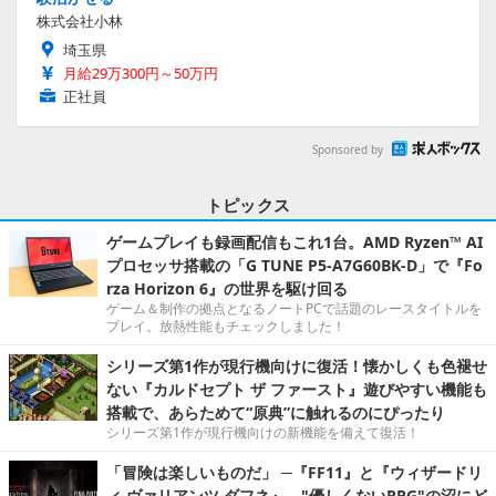
株式会社小林
埼玉県
月給29万300円～50万円
正社員
Sponsored by
トピックス
ゲームプレイも録画配信もこれ1台。AMD Ryzen™ AI
プロセッサ搭載の「G TUNE P5-A7G60BK-D」で『Fo
rza Horizon 6』の世界を駆け回る
ゲーム＆制作の拠点となるノートPCで話題のレースタイトルを
プレイ。放熱性能もチェックしました！
シリーズ第1作が現行機向けに復活！懐かしくも色褪せ
ない『カルドセプト ザ ファースト』遊びやすい機能も
搭載で、あらためて“原典”に触れるのにぴったり
シリーズ第1作が現行機向けの新機能を備えて復活！
「冒険は楽しいものだ」 ─『FF11』と『ウィザードリ
ィ ヴァリアンツ ダフネ』、"優しくないRPG"の沼にど