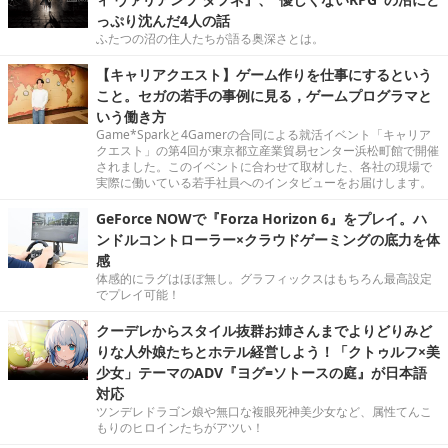
っぷり沈んだ4人の話
ふたつの沼の住人たちが語る奥深さとは。
【キャリアクエスト】ゲーム作りを仕事にするという
こと。セガの若手の事例に見る，ゲームプログラマと
いう働き方
Game*Sparkと4Gamerの合同による就活イベント「キャリア
クエスト」の第4回が東京都立産業貿易センター浜松町館で開催
されました。このイベントに合わせて取材した、各社の現場で
実際に働いている若手社員へのインタビューをお届けします。
GeForce NOWで『Forza Horizon 6』をプレイ。ハ
ンドルコントローラー×クラウドゲーミングの底力を体
感
体感的にラグはほぼ無し。グラフィックスはもちろん最高設定
でプレイ可能！
クーデレからスタイル抜群お姉さんまでよりどりみど
りな人外娘たちとホテル経営しよう！「クトゥルフ×美
少女」テーマのADV『ヨグ=ソトースの庭』が日本語
対応
ツンデレドラゴン娘や無口な複眼死神美少女など、属性てんこ
もりのヒロインたちがアツい！