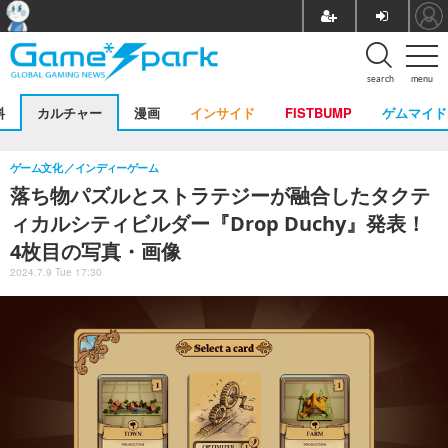
search
menu
料
カルチャー
漫画
インサイド
FISTBUMP
ゲムマイド
ゲーム文化
インディーゲーム
落ち物パズルとストラテジーが融合したタクテ
ィカルシティビルダー『Drop Duchy』発表！
4枚目の写真・画像
2024.7.9 Tue 17:30