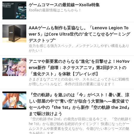
ゲームコマースの最前線ーXsolla特集
Xsollaの最新情報はこちらから！
AAAゲームも制作も妥協なし。「Lenovo Legion To
wer 5」はCore Ultra世代の“全てこなせるゲーミング
デスクトップ”
迫力を感じる強力スペック。メンテナンスしやすい構造もあり
がたい！
アニマや新要素のさらなる“進化”を目撃せよ！HoYov
erse新作『崩壊：ネクサスアニマ』第2回βテストの
「進化テスト」を体験【プレイレポ】
さまざまなアニマとの出会いや、スキルによってさらに戦略性
が増したバトルなど、本作の注目の要素に迫ります！
『空の軌跡』を遊ぶのは「今」がベスト！暑い夏、涼
しい部屋の中で“青い空”が似合う大冒険へ―最安値で
セール中の『the 1st』から新作『空の軌跡 the 2nd』
まで駆け抜けよう
『空の軌跡 the 2nd』の発売が目前に迫る今こそ、『空の軌跡 t
he 1st』から遊び始める絶好のタイミング！ 快適になったゲー
ムシステムや新要素を交えながら、今遊びたい本シリーズの魅
力を紹介します。