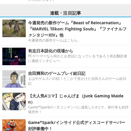
連載・注目記事
今週発売の新作ゲーム『Beast of Reincarnation』
『MARVEL Tōkon: Fighting Souls』『ファイナルフ
ァンタジーXIV』他
今週発売の新作ゲームはこちら。
有志日本語化の現場から
PCゲーマーなら何かとお世話になっているであろう有志翻訳者
に連続インタビュー。
吉田輝和のゲームプレイ絵日記
もはやゲムスパの顔！どこかで見かけた吉田さんのゲーム絵日
記
【大人気4コマ】じゃんげま（Junk Gaming Maide
n）
Game*Sparkの一大コンテンツに成長した4コマ。単行本も好評
発売中！
Game*Spark/インサイド公式ディスコードサーバー
好評稼働中！