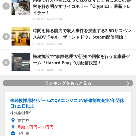
密を解き明かすサイコホラー『Cryptica』最新トレ
イラー！
2026.8.5 Wed 18:30
時間を操る能力で殺人事件を捜査する2.5Dサスペン
スADV『キル・ザ・シャドウ』Steam配信開始！
2026.8.5 Wed 20:00
極秘施設で“事故処理”や証拠の回収を行う倉庫番ゲ
ーム『Hazard Pay』9月配信決定！
2026.8.5 Wed 20:45
ランキングをもっと見る
未経験採用枠/ゲームのQAエンジニア/研修制度充実/年間休
日125日以上
株式会社RK
東京都
月給30万円～50万円
正社員