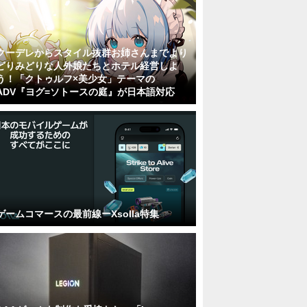
クーデレからスタイル抜群お姉さんまでより
どりみどりな人外娘たちとホテル経営しよ
う！「クトゥルフ×美少女」テーマの
ADV『ヨグ=ソトースの庭』が日本語対応
ゲームコマースの最前線ーXsolla特集