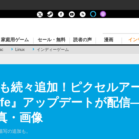
家庭用ゲーム
セール・無料
読者の声
漫画
イン
ac
Linux
インディーゲーム
も続々追加！ピクセルア
 Life』アップデートが配
真・画像
描写の追加も。