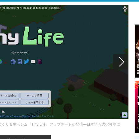
り＆生活シム『Tiny Life』アップデートが配信―日本語も選択可能に