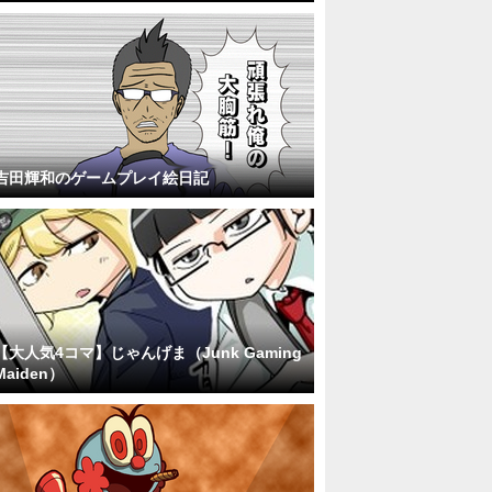
吉田輝和のゲームプレイ絵日記
【大人気4コマ】じゃんげま（Junk Gaming
Maiden）