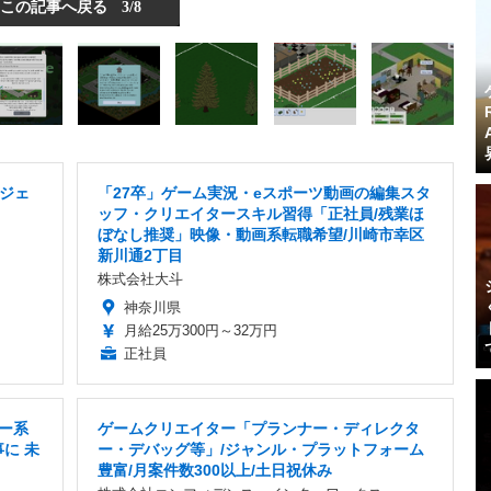
この記事へ戻る
3/8
ジェ
「27卒」ゲーム実況・eスポーツ動画の編集スタ
ッフ・クリエイタースキル習得「正社員/残業ほ
ぼなし推奨」映像・動画系転職希望/川崎市幸区
新川通2丁目
株式会社大斗
神奈川県
月給25万300円～32万円
正社員
ター系
ゲームクリエイター「プランナー・ディレクタ
に 未
ー・デバッグ等」/ジャンル・プラットフォーム
豊富/月案件数300以上/土日祝休み