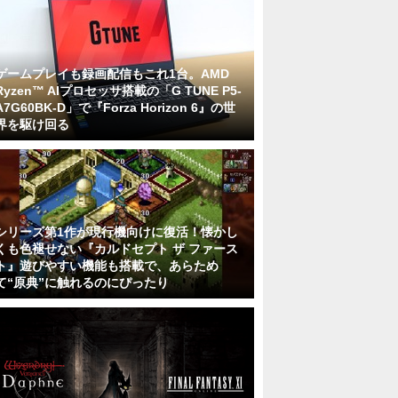
ゲームプレイも録画配信もこれ1台。AMD
Ryzen™ AIプロセッサ搭載の「G TUNE P5-
A7G60BK-D」で『Forza Horizon 6』の世
界を駆け回る
シリーズ第1作が現行機向けに復活！懐かし
くも色褪せない『カルドセプト ザ ファース
ト』遊びやすい機能も搭載で、あらため
て“原典”に触れるのにぴったり