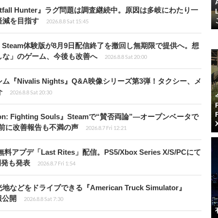
fall Hunter』ラグ問題は調査継続中。原因は多岐にわたり一
軽減を目指す
2026.8.8 Sat 15:45
Steam体験版が8月9日配信終了を撤回し無期限で提供へ。想
しな」のゲーム、今後も改善へ
2026.8.8 Sat 20:00
Nivalis Nights』Q&A映像シリーズ第3弾！タクシー、メ
介
2026.8.8 Sat 20:30
: Fighting Souls』Steamで“賛否両論”―オープンベータで
前に改善報告も不満の声
2026.8.7 Fri 12:21
Last Rites」配信。PS5/Xbox Series X/S/PCにて
開発も発表
2026.8.7 Fri 1:54
ドライブできる『American Truck Simulator』
情報公開
2026.8.8 Sat 7:30