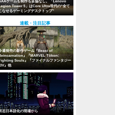
AAAゲームも制作も妥協なし。「Lenovo
Legion Tower 5」はCore Ultra世代の“全て
こなせるゲーミングデスクトップ”
連載・注目記事
今週発売の新作ゲーム『Beast of
Reincarnation』『MARVEL Tōkon:
Fighting Souls』『ファイナルファンタジー
XIV』他
有志日本語化の現場から