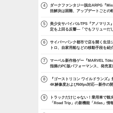
ダークファンタジー脱出ARPG『Mist
括解決は困難、アップデートごとの
美少女サバイバルTPS『アノマリス』
定を上回る反響―「でもフリューだ
サイバーパンク都市で店を開く生活シム『
トロ、自家用船などの移動手段を紹
マーベル新作格ゲー『MARVEL Tōkon
指摘のPC版パフォーマンス、発売直
『ゴーストリコン ワイルドランズ』無料アプデ「
4K解像度および60fps対応―新作の
トラックだけじゃない！乗用車で観光地などを
「Road Trip」の新機能「Atlas」