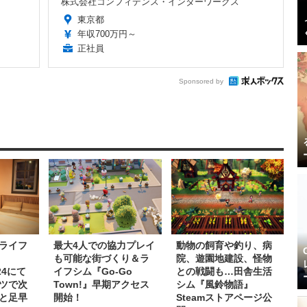
株式会社コンフィデンス・インターワークス
東京都
年収700万円～
正社員
Sponsored by
ライフ
最大4人での協力プレイ
動物の飼育や釣り、病
も可能な街づくり＆ラ
院、遊園地建設、怪物
024にて
イフシム『Go-Go
との戦闘も…田舎生活
ツで次
Town!』早期アクセス
シム『風鈴物語』
と足早
開始！
Steamストアページ公