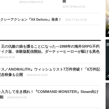
開
2024.6.19 Wed 14:21
2024.7.8 Mon 21:45
ーアクション『XX Delicto』発表！
2024.7.9 Tue 15:30
王の仇敵の娘を護ることになった―1998年の海外SRPG不朽
メイク版、体験版配信開始。ダーティーヒーローが駆ける異色
8.8 Sat 18:00
ス／ANOMALITH』ウィッシュリスト7万件突破！「6万件記
記念映像も公開
2026.8.8 Sat 16:45
力して生き残れ！『COMMAND MONSTER』Steam向け
可能
2026.8.8 Sat 0:30