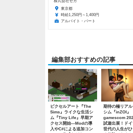
株式会社セガ
東京都
時給1,250円～1,400円
アルバイト・パート
編集部おすすめの記事
ピクセルアート『The
期待の極リアル
Sims』ライクな生活シ
シム『inZOI』
ム『Tiny Life』早期ア
gamescom 2
クセス開始―Modの導
試遊出展！ドイ
入やC#による追加コン
世代の人生がひ