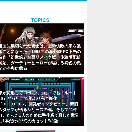
TOPICS
祖国に裏切られた騎士は、王の仇敵の娘を護
ることになった―1998年の海外SRPG不朽の
名作『幻世録』全面リメイク版、体験版配信
開始。ダーティーヒーローが駆ける異色の戦
記が令和に蘇る
車が変形してロボになった、でも『ルート
16』だった―41年ぶり完全新作
『ROUTE16R』開発者インタビュー。新旧
スタッフが語るシリーズの魂。そして41年
前、たった1人のために手作業で直した世界
に1本だけの“幻のカセット”の話