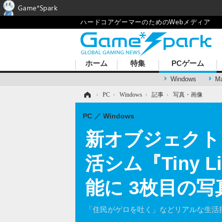
Game*Spark
ハードコアゲーマーのためのWebメディア
ホーム
特集
PCゲーム
Windows
M
ホーム
›
PC
›
Windows
›
記事
›
写真・画像
PC
Windows
新オブジェクト
活シム『Tiny
能に 3枚目の写
「住民がゲロを吐く」などリアルな生活