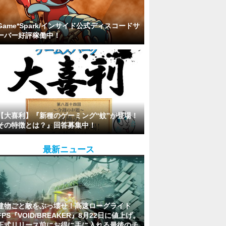
Game*Spark/インサイド公式ディスコードサ
ーバー好評稼働中！
【大喜利】『新種のゲーミング“蚊”が登場！
その特徴とは？』回答募集中！
最新ニュース
建物ごと敵をぶっ壊せ！高速ローグライト
FPS『VOID/BREAKER』8月22日に値上げ。
正式リリース前にお得に手に入れる最後のチ