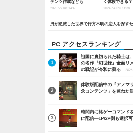
テンツ作成なども
く体験できる？
2023.5.9 Tue 14:45
2024.7.4 Thu 11:38
男が絶滅した世界で行方不明の恋人を探すセクシ
PC アクセスランキング
祖国に裏切られた騎士は、
の名作『幻世録』全面リ
の戦記が令和に蘇る
2026.
体験版配信中の『アノマリ
念コンテンツ」を兼ねた
時間内に格ゲーコマンドを入
に配信―1P/2P側も選択