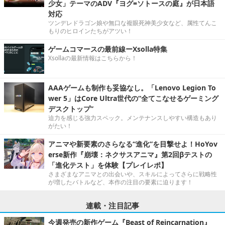
少女」テーマのADV『ヨグ=ソトースの庭』が日本語
対応
ツンデレドラゴン娘や無口な複眼死神美少女など、属性てんこ
もりのヒロインたちがアツい！
ゲームコマースの最前線ーXsolla特集
Xsollaの最新情報はこちらから！
AAAゲームも制作も妥協なし。「Lenovo Legion To
wer 5」はCore Ultra世代の“全てこなせるゲーミング
デスクトップ”
迫力を感じる強力スペック。メンテナンスしやすい構造もあり
がたい！
アニマや新要素のさらなる“進化”を目撃せよ！HoYov
erse新作『崩壊：ネクサスアニマ』第2回βテストの
「進化テスト」を体験【プレイレポ】
さまざまなアニマとの出会いや、スキルによってさらに戦略性
が増したバトルなど、本作の注目の要素に迫ります！
連載・注目記事
今週発売の新作ゲーム『Beast of Reincarnation』