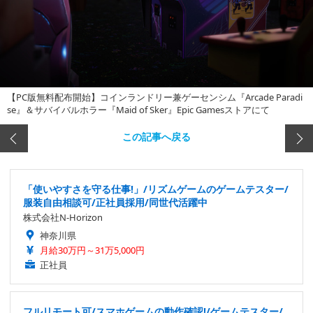
【PC版無料配布開始】コインランドリー兼ゲーセンシム『Arcade Paradi
se』＆サバイバルホラー『Maid of Sker』Epic Gamesストアにて
この記事へ戻る
「使いやすさを守る仕事!」/リズムゲームのゲームテスター/
服装自由相談可/正社員採用/同世代活躍中
株式会社N-Horizon
神奈川県
月給30万円～31万5,000円
正社員
フルリモート可/スマホゲームの動作確認!/ゲームテスター/