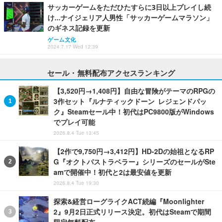
サッカーゲームをただひたすらに3日以上プレイし続
け…ナイジェリア人男性「サッカーゲームマラソン」
のギネス記録を更新
ゲーム文化
2024.7.17 Wed 12:39
セール・無料配布アクセスランキング
【3,520円→1,408円】自由な冒険がテーマのRPGの
3作セット『ルナティックドーン レジェンドパッ
ク』Steamセール中！初代はPC9800版がWindows
でプレイ可能
2026.8.4 Tue 13:45
【2作で9,750円→3,412円】HD-2Dの始祖となるRP
G『オクトパストラベラー』シリーズのセールがSte
amで開催中！初代と2は最安値を更新
2026.8.4 Tue 19:30
探索&経営ローグライクACT続編『Moonlighter
2』9月2日正式リリース決定。初代はSteamで期間