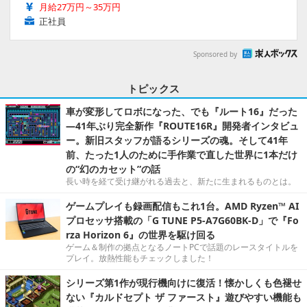
月給27万円～35万円
正社員
Sponsored by
トピックス
車が変形してロボになった、でも『ルート16』だった
―41年ぶり完全新作『ROUTE16R』開発者インタビュ
ー。新旧スタッフが語るシリーズの魂。そして41年
前、たった1人のために手作業で直した世界に1本だけ
の“幻のカセット”の話
長い時を経て受け継がれる過去と、新たに生まれるものとは。
ゲームプレイも録画配信もこれ1台。AMD Ryzen™ AI
プロセッサ搭載の「G TUNE P5-A7G60BK-D」で『Fo
rza Horizon 6』の世界を駆け回る
ゲーム＆制作の拠点となるノートPCで話題のレースタイトルを
プレイ。放熱性能もチェックしました！
シリーズ第1作が現行機向けに復活！懐かしくも色褪せ
ない『カルドセプト ザ ファースト』遊びやすい機能も