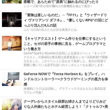
搭載で、あらためて“原典”に触れるのにぴったり
シリーズ第1作が現行機向けの新機能を備えて復活！
「冒険は楽しいものだ」 ─『FF11』と『ウィザードリ
ィ ヴァリアンツ ダフネ』、"優しくないRPG"の沼にど
っぷり沈んだ4人の話
ふたつの沼の住人たちが語る奥深さとは。
【キャリアクエスト】ゲーム作りを仕事にするという
こと。セガの若手の事例に見る，ゲームプログラマと
いう働き方
Game*Sparkと4Gamerの合同による就活イベント「キャリア
クエスト」の第4回が東京都立産業貿易センター浜松町館で開催
されました。このイベントに合わせて取材した、各社の現場で
実際に働いている若手社員へのインタビューをお届けします。
GeForce NOWで『Forza Horizon 6』をプレイ。ハ
ンドルコントローラー×クラウドゲーミングの底力を体
感
体感的にラグはほぼ無し。グラフィックスはもちろん最高設定
でプレイ可能！
クーデレからスタイル抜群お姉さんまでよりどりみど
りな人外娘たちとホテル経営しよう！「クトゥルフ×美