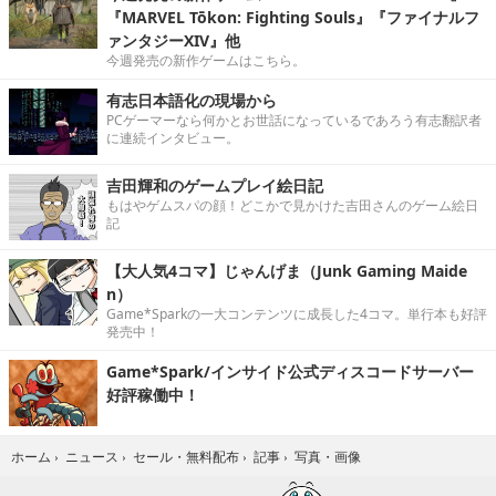
『MARVEL Tōkon: Fighting Souls』『ファイナルフ
ァンタジーXIV』他
今週発売の新作ゲームはこちら。
有志日本語化の現場から
PCゲーマーなら何かとお世話になっているであろう有志翻訳者
に連続インタビュー。
吉田輝和のゲームプレイ絵日記
もはやゲムスパの顔！どこかで見かけた吉田さんのゲーム絵日
記
【大人気4コマ】じゃんげま（Junk Gaming Maide
n）
Game*Sparkの一大コンテンツに成長した4コマ。単行本も好評
発売中！
Game*Spark/インサイド公式ディスコードサーバー
好評稼働中！
写真・画像
ホーム
›
ニュース
›
セール・無料配布
›
記事
›