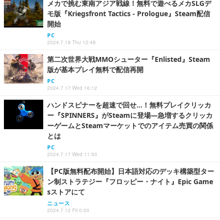
メカで挑む東南アジア戦線！無料で遊べるメカSLGデ
モ版『Kriegsfront Tactics - Prologue』Steam配信
開始
PC
2024.7.18 Thu 12:48
第二次世界大戦MMOシューター『Enlisted』Steam
版が基本プレイ無料で配信再開
PC
2024.7.17 Wed 16:12
ハンドスピナーを超速で回せ…！無料プレイクリッカ
ー『SPINNERS』がSteamに登場―急増するクリッカ
ーゲームとSteamマーケットでのアイテム売買の関係
とは
PC
2024.7.17 Wed 11:50
【PC版無料配布開始】日本語対応のデッキ構築型ター
ン制ストラテジー『フロッピー・ナイト』Epic Game
sストアにて
ニュース
2024.7.12 Fri 0:00