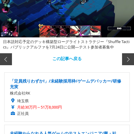
日本語対応予定のデッキ構築型ローグライトストラテジー『Shuffle Tacti
cs』パブリックアルファを7月24日に公開―テスト参加者募集中
この記事へ戻る
「定員残りわずか!」/未経験採用枠/ゲームデバッカー/研修
充実
株式会社RK
埼玉県
月給30万円～51万8,000円
正社員
未経験からなれる人気ゲームのテストエンジニア/寮・社