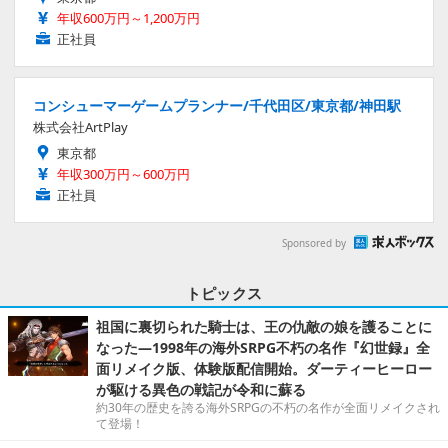
年収600万円～1,200万円
正社員
コンシューマーゲームプランナー/千代田区/東京都/神田駅
株式会社ArtPlay
東京都
年収300万円～600万円
正社員
Sponsored by
トピックス
祖国に裏切られた騎士は、王の仇敵の娘を護ることに
なった―1998年の海外SRPG不朽の名作『幻世録』全
面リメイク版、体験版配信開始。ダーティーヒーロー
が駆ける異色の戦記が令和に蘇る
約30年の歴史を誇る海外SRPGの不朽の名作が全面リメイクされ
て登場！