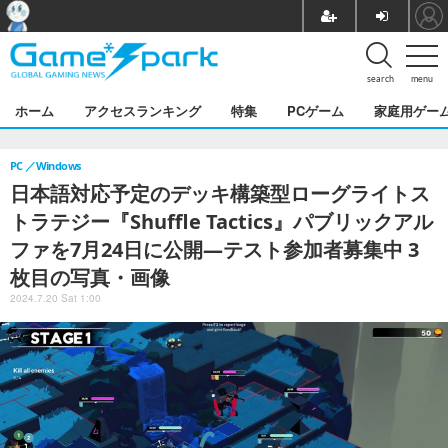
search
menu
ホーム
アクセスランキング
特集
PCゲーム
家庭用ゲー
PC
Windows
日本語対応予定のデッキ構築型ローグライトス
トラテジー『Shuffle Tactics』パブリックアル
ファを7月24日に公開―テスト参加者募集中 3
枚目の写真・画像
2024.7.20 Sat 1:00