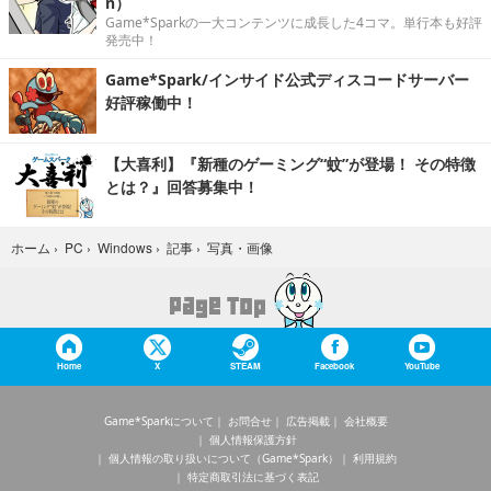
n）
Game*Sparkの一大コンテンツに成長した4コマ。単行本も好評
発売中！
Game*Spark/インサイド公式ディスコードサーバー
好評稼働中！
【大喜利】『新種のゲーミング“蚊”が登場！ その特徴
とは？』回答募集中！
写真・画像
ホーム
›
PC
›
Windows
›
記事
›
Home
X
STEAM
Facebook
YouTube
Game*Sparkについて
お問合せ
広告掲載
会社概要
個人情報保護方針
個人情報の取り扱いについて（Game*Spark）
利用規約
特定商取引法に基づく表記