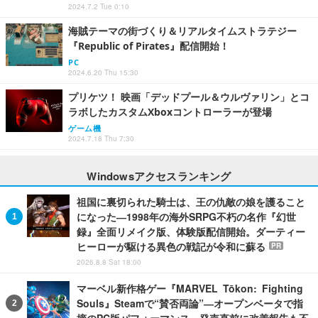
2024.7.2 Tue 0:10
海賊テーマの街づくり＆リアルタイムストラテジー
『Republic of Pirates』配信開始！
PC
2024.6.20 Thu 15:30
プリケツ！ 映画「デッドプール＆ウルヴァリン」とコ
ラボしたカスタムXboxコントローラーが登場
ゲーム機
2024.7.18 Thu 7:30
Windowsアクセスランキング
祖国に裏切られた騎士は、王の仇敵の娘を護ること
になった―1998年の海外SRPG不朽の名作『幻世
録』全面リメイク版、体験版配信開始。ダーティー
ヒーローが駆ける異色の戦記が令和に蘇る
PR
2026.8.8 Sat 18:00
マーベル新作格ゲー『MARVEL Tōkon: Fighting
Souls』Steamで“賛否両論”―オープンベータで指