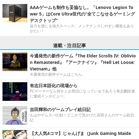
AAAゲームも制作も妥協なし。「Lenovo Legion To
wer 5」はCore Ultra世代の“全てこなせるゲーミング
デスクトップ”
迫力を感じる強力スペック。メンテナンスしやすい構造もあり
がたい！
連載・注目記事
今週発売の新作ゲーム『The Elder Scrolls IV: Oblivio
n Remastered』『アークナイツ』『Hell Let Loose:
Vietnam』他
今週発売の新作ゲームはこちら。
有志日本語化の現場から
PCゲーマーなら何かとお世話になっているであろう有志翻訳者
に連続インタビュー。
吉田輝和のゲームプレイ絵日記
もはやゲムスパの顔！どこかで見かけた吉田さんのゲーム絵日
記
【大人気4コマ】じゃんげま（Junk Gaming Maide