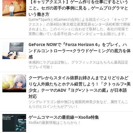
【キャリアクエスト】ゲーム作りを仕事にするという
こと。セガの若手の事例に見る，ゲームプログラマと
いう働き方
Game*Sparkと4Gamerの合同による就活イベント「キャリア
クエスト」の第4回が東京都立産業貿易センター浜松町館で開催
されました。このイベントに合わせて取材した、各社の現場で
実際に働いている若手社員へのインタビューをお届けします。
GeForce NOWで『Forza Horizon 6』をプレイ。ハ
ンドルコントローラー×クラウドゲーミングの底力を体
感
体感的にラグはほぼ無し。グラフィックスはもちろん最高設定
でプレイ可能！
クーデレからスタイル抜群お姉さんまでよりどりみど
りな人外娘たちとホテル経営しよう！「クトゥルフ×美
少女」テーマのADV『ヨグ=ソトースの庭』が日本語
対応
ツンデレドラゴン娘や無口な複眼死神美少女など、属性てんこ
もりのヒロインたちがアツい！
ゲームコマースの最前線ーXsolla特集
Xsollaの最新情報はこちらから！