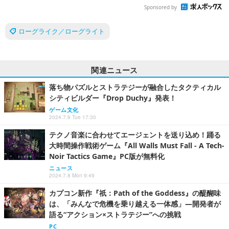
Sponsored by
ローグライク／ローグライト
関連ニュース
落ち物パズルとストラテジーが融合したタクティカル
シティビルダー『Drop Duchy』発表！
ゲーム文化
2024.7.9 Tue 17:30
テクノ音楽に合わせてエージェントを送り込め！踊る
大時間操作戦術ゲーム『All Walls Must Fall - A Tech-
Noir Tactics Game』PC版が無料化
ニュース
2024.7.8 Mon 9:49
カプコン新作『祇：Path of the Goddess』の醍醐味
は、「みんなで危機を乗り越える一体感」―開発者が
語る“アクション×ストラテジー”への挑戦
PC