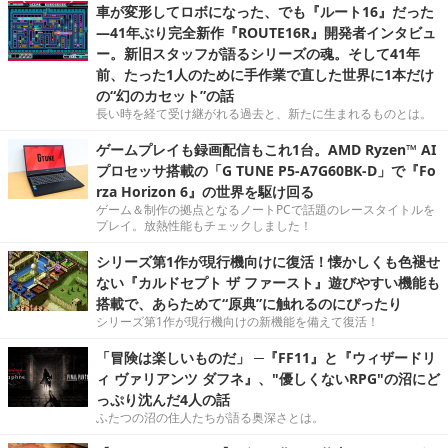
車が変形してロボになった、でも『ルート16』だった
―41年ぶり完全新作『ROUTE16R』開発者インタビュ
ー。新旧スタッフが語るシリーズの魂。そして41年
前、たった1人のために手作業で直した世界に1本だけ
の“幻のカセット”の話
長い時を経て受け継がれる過去と、新たに生まれるものとは。
ゲームプレイも録画配信もこれ1台。AMD Ryzen™ AI
プロセッサ搭載の「G TUNE P5-A7G60BK-D」で『Fo
rza Horizon 6』の世界を駆け回る
ゲーム＆制作の拠点となるノートPCで話題のレースタイトルを
プレイ。放熱性能もチェックしました！
シリーズ第1作が現行機向けに復活！懐かしくも色褪せ
ない『カルドセプト ザ ファースト』遊びやすい機能も
搭載で、あらためて“原典”に触れるのにぴったり
シリーズ第1作が現行機向けの新機能を備えて復活！
「冒険は楽しいものだ」 ─『FF11』と『ウィザードリ
ィ ヴァリアンツ ダフネ』、"優しくないRPG"の沼にど
っぷり沈んだ4人の話
ふたつの沼の住人たちが語る奥深さとは。