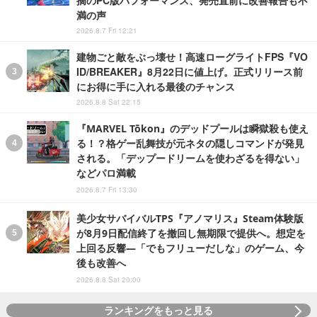
摘のPC版パフォーマンス、発売直前に改善報告も不
満の声
2026.8.7 Fri 12:21
建物ごと敵をぶっ壊せ！高速ローグライトFPS『VO
ID/BREAKER』8月22日に値上げ。正式リリース前
にお得に手に入れる最後のチャンス
2026.8.8 Sat 22:15
『MARVEL Tōkon』のデッドプールは瞬獄殺も使え
る！？格ゲー乱舞技が元ネタの隠しコマンドが発見
される。「デップードリームを使わざるを得ない」
などパロ満載
2026.8.7 Fri 13:30
美少女サバイバルTPS『アノマリス』Steam体験版
が8月9日配信終了を撤回し無期限で提供へ。想定を
上回る反響―「でもフリューだしな」のゲーム、今
後も改善へ
2026.8.8 Sat 20:00
ランキングをもっと見る