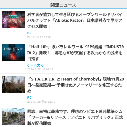
関連ニュース
科学者が協力して生き延びるオープンワールドサバイ
バルクラフト『Abiotic Factor』日本語対応で早期ア
クセス開始！
PC
2024.5.3 Fri 14:30
『Half-Life』系パラレルワールドFPS続編『INDUSTR
IA 2』発表！―邪悪なAIが支配する次元からの脱出を
目指す
ゲーム文化
2024.3.22 Fri 14:18
『S.T.A.L.K.E.R. 2: Heart of Chornobyl』現地11月20
日へ発売延期―“予期せぬアノーマリー”を修正するた
め
PC
2024.7.25 Thu 22:10
同志、幸福は義務です。理想のソビエト連邦構築シム
『ワーカー&リソース：ソビエト リパブリック』正式
版が配信開始