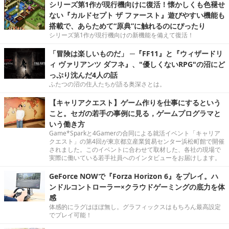
シリーズ第1作が現行機向けに復活！懐かしくも色褪せ
ない『カルドセプト ザ ファースト』遊びやすい機能も
搭載で、あらためて“原典”に触れるのにぴったり
シリーズ第1作が現行機向けの新機能を備えて復活！
「冒険は楽しいものだ」 ─『FF11』と『ウィザードリ
ィ ヴァリアンツ ダフネ』、"優しくないRPG"の沼にど
っぷり沈んだ4人の話
ふたつの沼の住人たちが語る奥深さとは。
【キャリアクエスト】ゲーム作りを仕事にするという
こと。セガの若手の事例に見る，ゲームプログラマと
いう働き方
Game*Sparkと4Gamerの合同による就活イベント「キャリア
クエスト」の第4回が東京都立産業貿易センター浜松町館で開催
されました。このイベントに合わせて取材した、各社の現場で
実際に働いている若手社員へのインタビューをお届けします。
GeForce NOWで『Forza Horizon 6』をプレイ。ハ
ンドルコントローラー×クラウドゲーミングの底力を体
感
体感的にラグはほぼ無し。グラフィックスはもちろん最高設定
でプレイ可能！