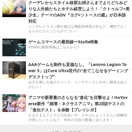
クーデレからスタイル抜群お姉さんまでよりどりみど
りな人外娘たちとホテル経営しよう！「クトゥルフ×美
少女」テーマのADV『ヨグ=ソトースの庭』が日本語
対応
ツンデレドラゴン娘や無口な複眼死神美少女など、属性てんこ
もりのヒロインたちがアツい！
ゲームコマースの最前線ーXsolla特集
Xsollaの最新情報はこちらから！
AAAゲームも制作も妥協なし。「Lenovo Legion To
wer 5」はCore Ultra世代の“全てこなせるゲーミング
デスクトップ”
迫力を感じる強力スペック。メンテナンスしやすい構造もあり
がたい！
アニマや新要素のさらなる“進化”を目撃せよ！HoYov
erse新作『崩壊：ネクサスアニマ』第2回βテストの
「進化テスト」を体験【プレイレポ】
さまざまなアニマとの出会いや、スキルによってさらに戦略性
が増したバトルなど、本作の注目の要素に迫ります！