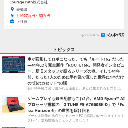
Courage Path株式会社
愛知県
月給27万円～35万円
正社員
Sponsored by
トピックス
車が変形してロボになった、でも『ルート16』だった
―41年ぶり完全新作『ROUTE16R』開発者インタビュ
ー。新旧スタッフが語るシリーズの魂。そして41年
前、たった1人のために手作業で直した世界に1本だけ
の“幻のカセット”の話
長い時を経て受け継がれる過去と、新たに生まれるものとは。
ゲームプレイも録画配信もこれ1台。AMD Ryzen™ AI
プロセッサ搭載の「G TUNE P5-A7G60BK-D」で『Fo
rza Horizon 6』の世界を駆け回る
ゲーム＆制作の拠点となるノートPCで話題のレースタイトルを
プレイ。放熱性能もチェックしました！