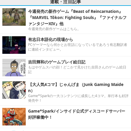
連載・注目記事
今週発売の新作ゲーム『Beast of Reincarnation』
『MARVEL Tōkon: Fighting Souls』『ファイナルフ
ァンタジーXIV』他
今週発売の新作ゲームはこちら。
有志日本語化の現場から
PCゲーマーなら何かとお世話になっているであろう有志翻訳者
に連続インタビュー。
吉田輝和のゲームプレイ絵日記
もはやゲムスパの顔！どこかで見かけた吉田さんのゲーム絵日
記
【大人気4コマ】じゃんげま（Junk Gaming Maide
n）
Game*Sparkの一大コンテンツに成長した4コマ。単行本も好評
発売中！
Game*Spark/インサイド公式ディスコードサーバー
好評稼働中！