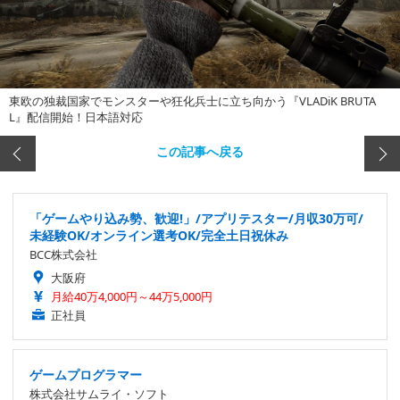
東欧の独裁国家でモンスターや狂化兵士に立ち向かう『VLADiK BRUTA
L』配信開始！日本語対応
この記事へ戻る
「ゲームやり込み勢、歓迎!」/アプリテスター/月収30万可/
未経験OK/オンライン選考OK/完全土日祝休み
BCC株式会社
大阪府
月給40万4,000円～44万5,000円
正社員
ゲームプログラマー
株式会社サムライ・ソフト