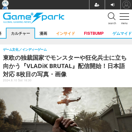
search
menu
料
カルチャー
漫画
インサイド
FISTBUMP
ゲムマイド
ゲーム文化
インディーゲーム
東欧の独裁国家でモンスターや狂化兵士に立ち
向かう『VLADiK BRUTAL』配信開始！日本語
対応 8枚目の写真・画像
2024.8.10 Sat 18:30