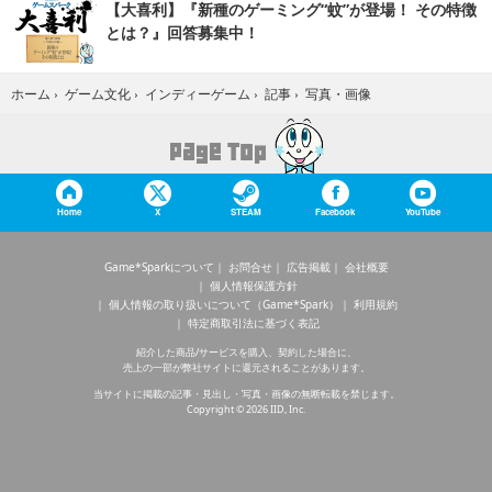
【大喜利】『新種のゲーミング“蚊”が登場！ その特徴
とは？』回答募集中！
写真・画像
ホーム
›
ゲーム文化
›
インディーゲーム
›
記事
›
Home
X
STEAM
Facebook
YouTube
Game*Sparkについて
お問合せ
広告掲載
会社概要
個人情報保護方針
個人情報の取り扱いについて（Game*Spark）
利用規約
特定商取引法に基づく表記
紹介した商品/サービスを購入、契約した場合に、
売上の一部が弊社サイトに還元されることがあります。
当サイトに掲載の記事・見出し・写真・画像の無断転載を禁じます。
Copyright © 2026 IID, Inc.