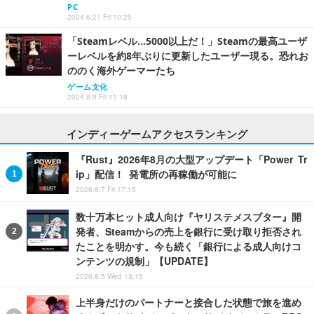
PC
2024.6.21 Fri 10:25
「Steamレベル…5000以上だ！」Steamの最高ユーザ
ーレベルを約8年ぶりに更新したユーザー現る。恐れお
ののく海外ゲーマーたち
ゲーム文化
2024.8.9 Fri 11:18
インディーゲームアクセスランキング
『Rust』2026年8月の大型アップデート「Power Tr
ip」配信！ 発電所の再稼働が可能に
2026.8.7 Fri 17:15
数十万本ヒット成人向け『ヤリステメスブター』開
発者、Steamからの売上を銀行に受け取り拒否され
たことを明かす。今も続く「銀行による成人向けコ
ンテンツの規制」【UPDATE】
2026.8.5 Wed 13:15
上半身だけのパートナーと接合した状態で旅を進め