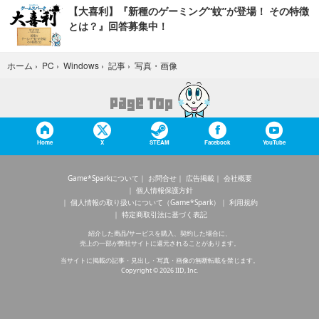
【大喜利】『新種のゲーミング“蚊”が登場！ その特徴
とは？』回答募集中！
写真・画像
ホーム
›
PC
›
Windows
›
記事
›
Home
X
STEAM
Facebook
YouTube
Game*Sparkについて
お問合せ
広告掲載
会社概要
個人情報保護方針
個人情報の取り扱いについて（Game*Spark）
利用規約
特定商取引法に基づく表記
紹介した商品/サービスを購入、契約した場合に、
売上の一部が弊社サイトに還元されることがあります。
当サイトに掲載の記事・見出し・写真・画像の無断転載を禁じます。
Copyright © 2026 IID, Inc.