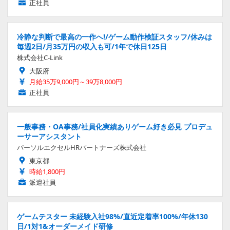
正社員
冷静な判断で最高の一作へ!/ゲーム動作検証スタッフ/休みは
毎週2日/月35万円の収入も可/1年で休日125日
株式会社C-Link
大阪府
月給35万9,000円～39万8,000円
正社員
一般事務・OA事務/社員化実績ありゲーム好き必見 プロデュ
ーサーアシスタント
パーソルエクセルHRパートナーズ株式会社
東京都
時給1,800円
派遣社員
ゲームテスター 未経験入社98%/直近定着率100%/年休130
日/1対1&オーダーメイド研修