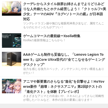
クーデレからスタイル抜群お姉さんまでよりどりみど
りな人外娘たちとホテル経営しよう！「クトゥルフ×美
少女」テーマのADV『ヨグ=ソトースの庭』が日本語
対応
ツンデレドラゴン娘や無口な複眼死神美少女など、属性てんこ
もりのヒロインたちがアツい！
ゲームコマースの最前線ーXsolla特集
Xsollaの最新情報はこちらから！
AAAゲームも制作も妥協なし。「Lenovo Legion To
wer 5」はCore Ultra世代の“全てこなせるゲーミング
デスクトップ”
迫力を感じる強力スペック。メンテナンスしやすい構造もあり
がたい！
アニマや新要素のさらなる“進化”を目撃せよ！HoYov
erse新作『崩壊：ネクサスアニマ』第2回βテストの
「進化テスト」を体験【プレイレポ】
さまざまなアニマとの出会いや、スキルによってさらに戦略性
が増したバトルなど、本作の注目の要素に迫ります！