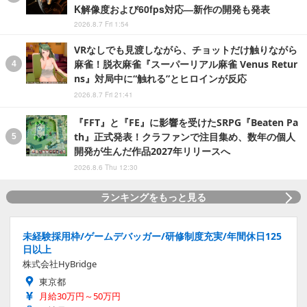
K解像度および60fps対応―新作の開発も発表
2026.8.7 Fri 1:54
VRなしでも見渡しながら、チョットだけ触りながら
麻雀！脱衣麻雀『スーパーリアル麻雀 Venus Retur
ns』対局中に“触れる”とヒロインが反応
2026.8.7 Fri 21:41
『FFT』と『FE』に影響を受けたSRPG『Beaten Pa
th』正式発表！クラファンで注目集め、数年の個人
開発が生んだ作品2027年リリースへ
2026.8.6 Thu 12:30
ランキングをもっと見る
未経験採用枠/ゲームデバッガー/研修制度充実/年間休日125
日以上
株式会社HyBridge
東京都
月給30万円～50万円