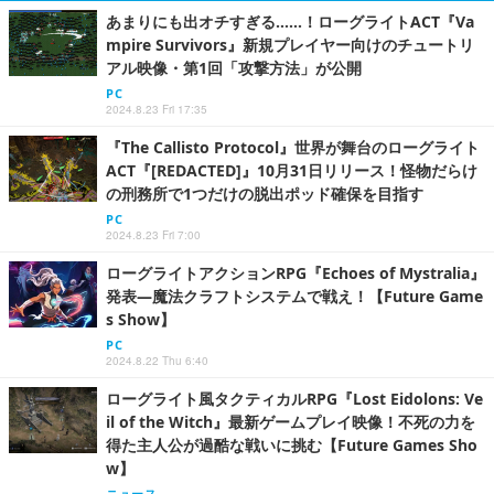
あまりにも出オチすぎる……！ローグライトACT『Va
mpire Survivors』新規プレイヤー向けのチュートリ
アル映像・第1回「攻撃方法」が公開
PC
2024.8.23 Fri 17:35
『The Callisto Protocol』世界が舞台のローグライト
ACT『[REDACTED]』10月31日リリース！怪物だらけ
の刑務所で1つだけの脱出ポッド確保を目指す
PC
2024.8.23 Fri 7:00
ローグライトアクションRPG『Echoes of Mystralia』
発表―魔法クラフトシステムで戦え！【Future Game
s Show】
PC
2024.8.22 Thu 6:40
ローグライト風タクティカルRPG『Lost Eidolons: Ve
il of the Witch』最新ゲームプレイ映像！不死の力を
得た主人公が過酷な戦いに挑む【Future Games Sho
w】
ニュース