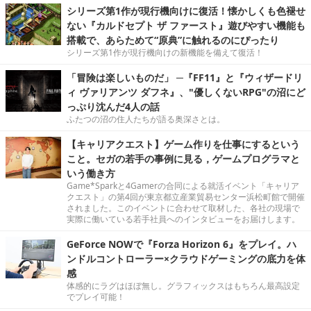
シリーズ第1作が現行機向けに復活！懐かしくも色褪せ
ない『カルドセプト ザ ファースト』遊びやすい機能も
搭載で、あらためて“原典”に触れるのにぴったり
シリーズ第1作が現行機向けの新機能を備えて復活！
「冒険は楽しいものだ」 ─『FF11』と『ウィザードリ
ィ ヴァリアンツ ダフネ』、"優しくないRPG"の沼にど
っぷり沈んだ4人の話
ふたつの沼の住人たちが語る奥深さとは。
【キャリアクエスト】ゲーム作りを仕事にするという
こと。セガの若手の事例に見る，ゲームプログラマと
いう働き方
Game*Sparkと4Gamerの合同による就活イベント「キャリア
クエスト」の第4回が東京都立産業貿易センター浜松町館で開催
されました。このイベントに合わせて取材した、各社の現場で
実際に働いている若手社員へのインタビューをお届けします。
GeForce NOWで『Forza Horizon 6』をプレイ。ハ
ンドルコントローラー×クラウドゲーミングの底力を体
感
体感的にラグはほぼ無し。グラフィックスはもちろん最高設定
でプレイ可能！