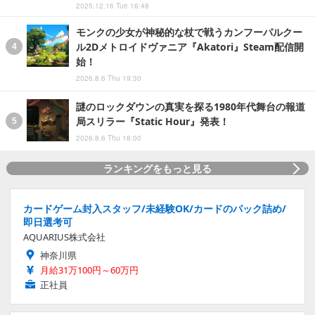
2025.12.16 Tue 16:48
モンクの少女が神秘的な杖で戦うカンフーパルクー
ル2Dメトロイドヴァニア『Akatori』Steam配信開
始！
2026.8.6 Thu 19:30
謎のロックダウンの真実を探る1980年代舞台の報道
局スリラー『Static Hour』発表！
2026.8.6 Thu 18:00
ランキングをもっと見る
カードゲーム封入スタッフ/未経験OK/カードのパック詰め/
即日選考可
AQUARIUS株式会社
神奈川県
月給31万100円～60万円
正社員