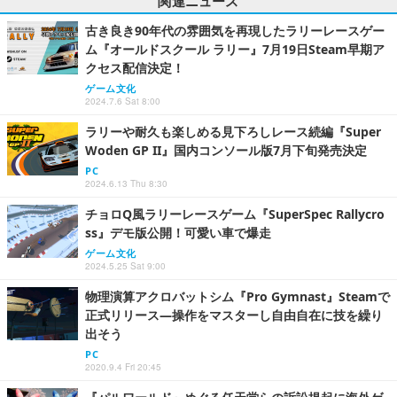
関連ニュース
古き良き90年代の雰囲気を再現したラリーレースゲー
ム『オールドスクール ラリー』7月19日Steam早期ア
クセス配信決定！
ゲーム文化
2024.7.6 Sat 8:00
ラリーや耐久も楽しめる見下ろしレース続編『Super
Woden GP II』国内コンソール版7月下旬発売決定
PC
2024.6.13 Thu 8:30
チョロQ風ラリーレースゲーム『SuperSpec Rallycro
ss』デモ版公開！可愛い車で爆走
ゲーム文化
2024.5.25 Sat 9:00
物理演算アクロバットシム『Pro Gymnast』Steamで
正式リリース―操作をマスターし自由自在に技を繰り
出そう
PC
2020.9.4 Fri 20:45