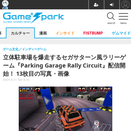
search
menu
料
カルチャー
漫画
インサイド
FISTBUMP
ゲムマイド
ゲーム文化
インディーゲーム
立体駐車場を爆走するセガサターン風ラリーゲ
ーム『Parking Garage Rally Circuit』配信開
始！ 13枚目の写真・画像
2024.9.21 Sat 9:00