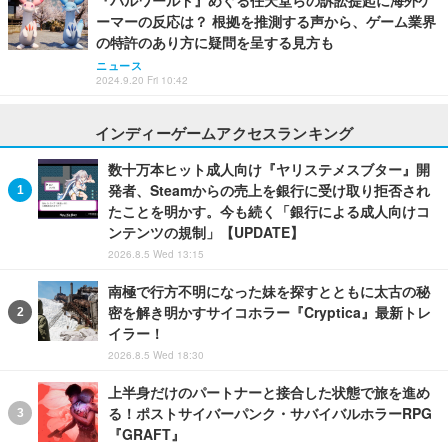
『パルワールド』めぐる任天堂らの訴訟提起に海外ゲ
ーマーの反応は？ 根拠を推測する声から、ゲーム業界
の特許のあり方に疑問を呈する見方も
ニュース
2024.9.20 Fri 10:42
インディーゲームアクセスランキング
数十万本ヒット成人向け『ヤリステメスブター』開
発者、Steamからの売上を銀行に受け取り拒否され
たことを明かす。今も続く「銀行による成人向けコ
ンテンツの規制」【UPDATE】
2026.8.5 Wed 13:15
南極で行方不明になった妹を探すとともに太古の秘
密を解き明かすサイコホラー『Cryptica』最新トレ
イラー！
2026.8.5 Wed 18:30
上半身だけのパートナーと接合した状態で旅を進め
る！ポストサイバーパンク・サバイバルホラーRPG
『GRAFT』