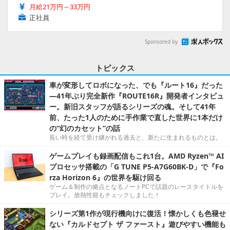
月給21万円～33万円
正社員
Sponsored by
トピックス
車が変形してロボになった、でも『ルート16』だった
―41年ぶり完全新作『ROUTE16R』開発者インタビュ
ー。新旧スタッフが語るシリーズの魂。そして41年
前、たった1人のために手作業で直した世界に1本だけ
の“幻のカセット”の話
長い時を経て受け継がれる過去と、新たに生まれるものとは。
ゲームプレイも録画配信もこれ1台。AMD Ryzen™ AI
プロセッサ搭載の「G TUNE P5-A7G60BK-D」で『Fo
rza Horizon 6』の世界を駆け回る
ゲーム＆制作の拠点となるノートPCで話題のレースタイトルを
プレイ。放熱性能もチェックしました！
シリーズ第1作が現行機向けに復活！懐かしくも色褪せ
ない『カルドセプト ザ ファースト』遊びやすい機能も