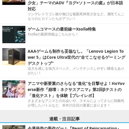
少女」テーマのADV『ヨグ=ソトースの庭』が日本語
対応
ツンデレドラゴン娘や無口な複眼死神美少女など、属性てんこ
もりのヒロインたちがアツい！
ゲームコマースの最前線ーXsolla特集
Xsollaの最新情報はこちらから！
AAAゲームも制作も妥協なし。「Lenovo Legion To
wer 5」はCore Ultra世代の“全てこなせるゲーミング
デスクトップ”
迫力を感じる強力スペック。メンテナンスしやすい構造もあり
がたい！
アニマや新要素のさらなる“進化”を目撃せよ！HoYov
erse新作『崩壊：ネクサスアニマ』第2回βテストの
「進化テスト」を体験【プレイレポ】
さまざまなアニマとの出会いや、スキルによってさらに戦略性
が増したバトルなど、本作の注目の要素に迫ります！
連載・注目記事
今週発売の新作ゲーム『Beast of Reincarnation』