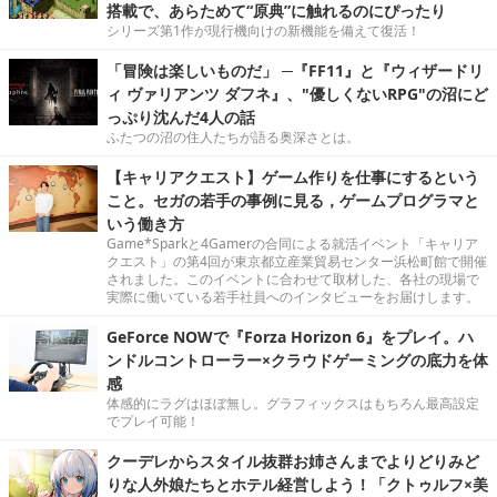
搭載で、あらためて“原典”に触れるのにぴったり
シリーズ第1作が現行機向けの新機能を備えて復活！
「冒険は楽しいものだ」 ─『FF11』と『ウィザードリ
ィ ヴァリアンツ ダフネ』、"優しくないRPG"の沼にど
っぷり沈んだ4人の話
ふたつの沼の住人たちが語る奥深さとは。
【キャリアクエスト】ゲーム作りを仕事にするという
こと。セガの若手の事例に見る，ゲームプログラマと
いう働き方
Game*Sparkと4Gamerの合同による就活イベント「キャリア
クエスト」の第4回が東京都立産業貿易センター浜松町館で開催
されました。このイベントに合わせて取材した、各社の現場で
実際に働いている若手社員へのインタビューをお届けします。
GeForce NOWで『Forza Horizon 6』をプレイ。ハ
ンドルコントローラー×クラウドゲーミングの底力を体
感
体感的にラグはほぼ無し。グラフィックスはもちろん最高設定
でプレイ可能！
クーデレからスタイル抜群お姉さんまでよりどりみど
りな人外娘たちとホテル経営しよう！「クトゥルフ×美