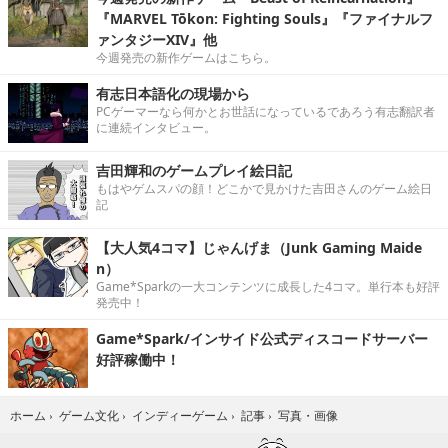
『MARVEL Tōkon: Fighting Souls』『ファイナルフ
ァンタジーXIV』他
今週発売の新作ゲームはこちら。
有志日本語化の現場から
PCゲーマーなら何かとお世話になっているであろう有志翻訳者
に連続インタビュー。
吉田輝和のゲームプレイ絵日記
もはやゲムスパの顔！どこかで見かけた吉田さんのゲーム絵日
記
【大人気4コマ】じゃんげま（Junk Gaming Maide
n）
Game*Sparkの一大コンテンツに成長した4コマ。単行本も好評
発売中！
Game*Spark/インサイド公式ディスコードサーバー
好評稼働中！
写真・画像
ホーム
›
ゲーム文化
›
インディーゲーム
›
記事
›