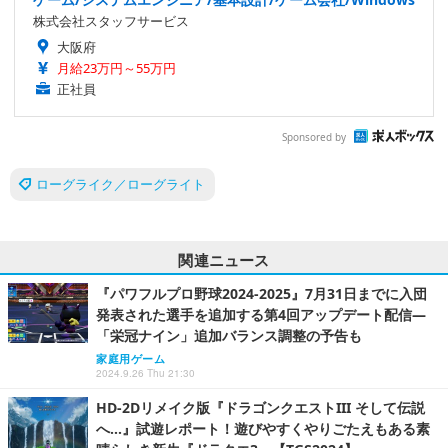
株式会社スタッフサービス
大阪府
月給23万円～55万円
正社員
Sponsored by
ローグライク／ローグライト
関連ニュース
『パワフルプロ野球2024-2025』7月31日までに入団
発表された選手を追加する第4回アップデート配信―
「栄冠ナイン」追加バランス調整の予告も
家庭用ゲーム
2024.9.26 Thu 21:30
HD-2Dリメイク版『ドラゴンクエストIII そして伝説
へ…』試遊レポート！遊びやすくやりごたえもある素