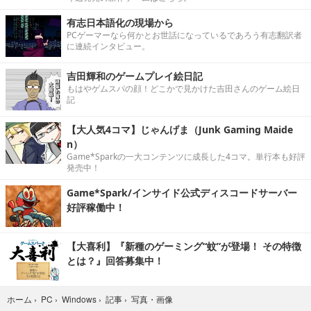
有志日本語化の現場から
PCゲーマーなら何かとお世話になっているであろう有志翻訳者
に連続インタビュー。
吉田輝和のゲームプレイ絵日記
もはやゲムスパの顔！どこかで見かけた吉田さんのゲーム絵日
記
【大人気4コマ】じゃんげま（Junk Gaming Maide
n）
Game*Sparkの一大コンテンツに成長した4コマ。単行本も好評
発売中！
Game*Spark/インサイド公式ディスコードサーバー
好評稼働中！
【大喜利】『新種のゲーミング“蚊”が登場！ その特徴
とは？』回答募集中！
写真・画像
ホーム
›
PC
›
Windows
›
記事
›