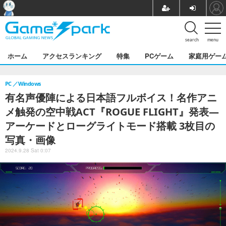
search
menu
ホーム
アクセスランキング
特集
PCゲーム
家庭用ゲー
PC
Windows
有名声優陣による日本語フルボイス！名作アニ
メ触発の空中戦ACT『ROGUE FLIGHT』発表―
アーケードとローグライトモード搭載 3枚目の
写真・画像
2024.9.28 Sat 0:07