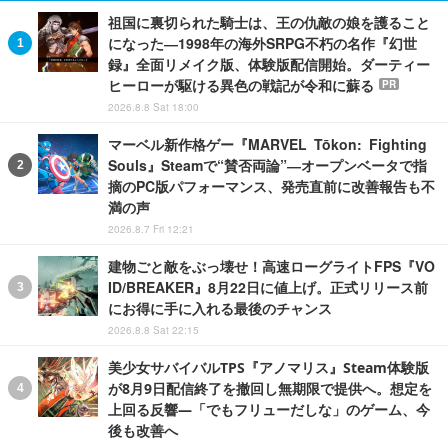
祖国に裏切られた騎士は、王の仇敵の娘を護ること
になった―1998年の海外SRPG不朽の名作『幻世
録』全面リメイク版、体験版配信開始。ダーティー
ヒーローが駆ける異色の戦記が令和に蘇る
PR
2026.8.8 Sat 18:00
マーベル新作格ゲー『MARVEL Tōkon: Fighting
Souls』Steamで“賛否両論”―オープンベータで指
摘のPC版パフォーマンス、発売直前に改善報告も不
満の声
2026.8.7 Fri 12:21
建物ごと敵をぶっ壊せ！高速ローグライトFPS『VO
ID/BREAKER』8月22日に値上げ。正式リリース前
にお得に手に入れる最後のチャンス
2026.8.8 Sat 22:15
美少女サバイバルTPS『アノマリス』Steam体験版
が8月9日配信終了を撤回し無期限で提供へ。想定を
上回る反響―「でもフリューだしな」のゲーム、今
後も改善へ