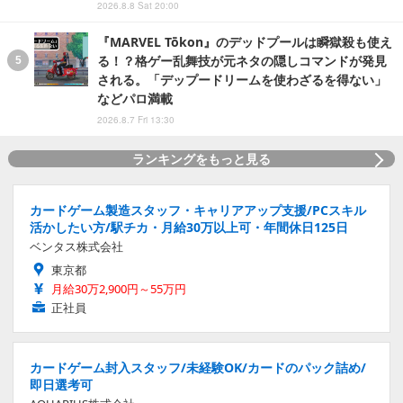
2026.8.8 Sat 20:00
『MARVEL Tōkon』のデッドプールは瞬獄殺も使え
る！？格ゲー乱舞技が元ネタの隠しコマンドが発見
される。「デップードリームを使わざるを得ない」
などパロ満載
2026.8.7 Fri 13:30
ランキングをもっと見る
カードゲーム製造スタッフ・キャリアアップ支援/PCスキル
活かしたい方/駅チカ・月給30万以上可・年間休日125日
ベンタス株式会社
東京都
月給30万2,900円～55万円
正社員
カードゲーム封入スタッフ/未経験OK/カードのパック詰め/
即日選考可