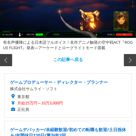
有名声優陣による日本語フルボイス！名作アニメ触発の空中戦ACT『ROG
UE FLIGHT』発表―アーケードとローグライトモード搭載
この記事へ戻る
ゲームプロデューサー・ディレクター・プランナー
株式会社サムライ・ソフト
東京都
月給25万円～33万3,000円
正社員
ゲームデバッカー/未経験歓迎/初めての転職も歓迎/土日祝休
み/年間休日120日/賞与年2回