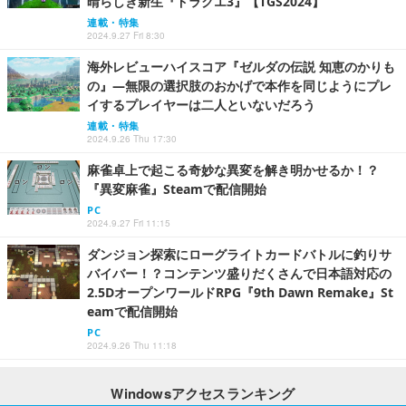
晴らしき新生『ドラクエ3』【TGS2024】
連載・特集
2024.9.27 Fri 8:30
海外レビューハイスコア『ゼルダの伝説 知恵のかりも
の』―無限の選択肢のおかげで本作を同じようにプレ
イするプレイヤーは二人といないだろう
連載・特集
2024.9.26 Thu 17:30
麻雀卓上で起こる奇妙な異変を解き明かせるか！？
『異変麻雀』Steamで配信開始
PC
2024.9.27 Fri 11:15
ダンジョン探索にローグライトカードバトルに釣りサ
バイバー！？コンテンツ盛りだくさんで日本語対応の
2.5DオープンワールドRPG『9th Dawn Remake』St
eamで配信開始
PC
2024.9.26 Thu 11:18
Windowsアクセスランキング