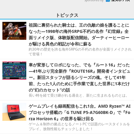
トピックス
祖国に裏切られた騎士は、王の仇敵の娘を護ることに
なった―1998年の海外SRPG不朽の名作『幻世録』全
面リメイク版、体験版配信開始。ダーティーヒーロー
が駆ける異色の戦記が令和に蘇る
約30年の歴史を誇る海外SRPGの不朽の名作が全面リメイクされ
て登場！
車が変形してロボになった、でも『ルート16』だった
―41年ぶり完全新作『ROUTE16R』開発者インタビュ
ー。新旧スタッフが語るシリーズの魂。そして41年
前、たった1人のために手作業で直した世界に1本だけ
の“幻のカセット”の話
長い時を経て受け継がれる過去と、新たに生まれるものとは。
ゲームプレイも録画配信もこれ1台。AMD Ryzen™ AI
プロセッサ搭載の「G TUNE P5-A7G60BK-D」で『Fo
rza Horizon 6』の世界を駆け回る
ゲーム＆制作の拠点となるノートPCで話題のレースタイトルを
プレイ。放熱性能もチェックしました！