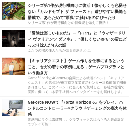
シリーズ第1作が現行機向けに復活！懐かしくも色褪せ
ない『カルドセプト ザ ファースト』遊びやすい機能も
搭載で、あらためて“原典”に触れるのにぴったり
シリーズ第1作が現行機向けの新機能を備えて復活！
「冒険は楽しいものだ」 ─『FF11』と『ウィザードリ
ィ ヴァリアンツ ダフネ』、"優しくないRPG"の沼にど
っぷり沈んだ4人の話
ふたつの沼の住人たちが語る奥深さとは。
【キャリアクエスト】ゲーム作りを仕事にするという
こと。セガの若手の事例に見る，ゲームプログラマと
いう働き方
Game*Sparkと4Gamerの合同による就活イベント「キャリア
クエスト」の第4回が東京都立産業貿易センター浜松町館で開催
されました。このイベントに合わせて取材した、各社の現場で
実際に働いている若手社員へのインタビューをお届けします。
GeForce NOWで『Forza Horizon 6』をプレイ。ハ
ンドルコントローラー×クラウドゲーミングの底力を体
感
体感的にラグはほぼ無し。グラフィックスはもちろん最高設定
でプレイ可能！