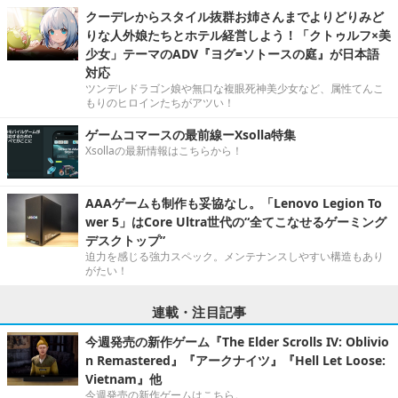
クーデレからスタイル抜群お姉さんまでよりどりみど
りな人外娘たちとホテル経営しよう！「クトゥルフ×美
少女」テーマのADV『ヨグ=ソトースの庭』が日本語
対応
ツンデレドラゴン娘や無口な複眼死神美少女など、属性てんこ
もりのヒロインたちがアツい！
ゲームコマースの最前線ーXsolla特集
Xsollaの最新情報はこちらから！
AAAゲームも制作も妥協なし。「Lenovo Legion To
wer 5」はCore Ultra世代の“全てこなせるゲーミング
デスクトップ”
迫力を感じる強力スペック。メンテナンスしやすい構造もあり
がたい！
連載・注目記事
今週発売の新作ゲーム『The Elder Scrolls IV: Oblivio
n Remastered』『アークナイツ』『Hell Let Loose:
Vietnam』他
今週発売の新作ゲームはこちら。