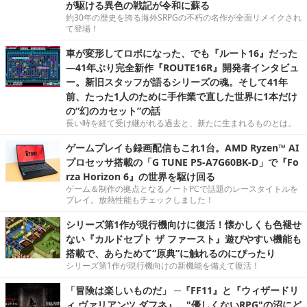
が駆ける異色の戦記が令和に蘇る
約30年の歴史を誇る海外SRPGの不朽の名作が全面リメイクされ
て登場！
車が変形してロボになった、でも『ルート16』だった
―41年ぶり完全新作『ROUTE16R』開発者インタビュ
ー。新旧スタッフが語るシリーズの魂。そして41年
前、たった1人のために手作業で直した世界に1本だけ
の“幻のカセット”の話
長い時を経て受け継がれる過去と、新たに生まれるものとは。
ゲームプレイも録画配信もこれ1台。AMD Ryzen™ AI
プロセッサ搭載の「G TUNE P5-A7G60BK-D」で『Fo
rza Horizon 6』の世界を駆け回る
ゲーム＆制作の拠点となるノートPCで話題のレースタイトルを
プレイ。放熱性能もチェックしました！
シリーズ第1作が現行機向けに復活！懐かしくも色褪せ
ない『カルドセプト ザ ファースト』遊びやすい機能も
搭載で、あらためて“原典”に触れるのにぴったり
シリーズ第1作が現行機向けの新機能を備えて復活！
「冒険は楽しいものだ」 ─『FF11』と『ウィザードリ
ィ ヴァリアンツ ダフネ』、"優しくないRPG"の沼にど