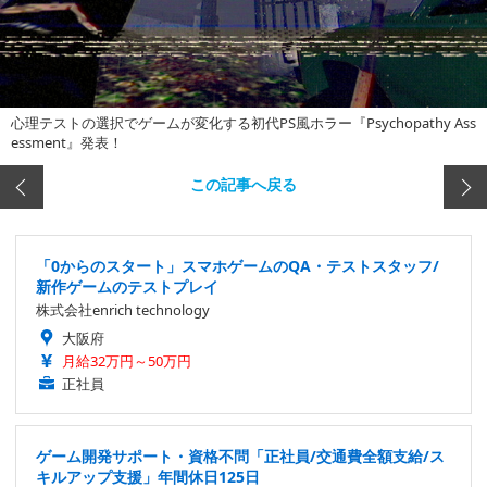
心理テストの選択でゲームが変化する初代PS風ホラー『Psychopathy Ass
essment』発表！
この記事へ戻る
「0からのスタート」スマホゲームのQA・テストスタッフ/
新作ゲームのテストプレイ
株式会社enrich technology
大阪府
月給32万円～50万円
正社員
ゲーム開発サポート・資格不問「正社員/交通費全額支給/ス
キルアップ支援」年間休日125日