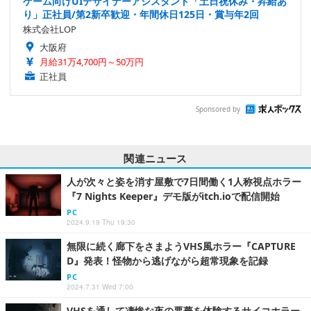
ゲーム向けUIデザイナーアシスタント「土日祝休み・昇給あ
り」正社員/第2新卒歓迎・年間休日125日・賞与年2回
株式会社LOP
大阪府
月給31万4,700円～50万円
正社員
Sponsored by
関連ニュース
人が次々と姿を消す屋敷で7日間働く1人称視点ホラー
『7 Nights Keeper』デモ版がitch.ioで配信開始
PC
2024.9.19 Thu 19:30
無限に続く廊下をさまようVHS風ホラー『CAPTURE
D』発表！怪物から逃げながら超常現象を記録
PC
2024.7.31 Wed 7:00
VHSを通して凄惨な夜の悪夢を体験するサイコホラー