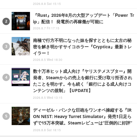
2026.8.8 Sat 15:15
『Rust』2026年8月の大型アップデート「Power Tr
ip」配信！ 発電所の再稼働が可能に
2026.8.7 Fri 17:15
南極で行方不明になった妹を探すとともに太古の秘
密を解き明かすサイコホラー『Cryptica』最新トレ
イラー！
2026.8.5 Wed 18:30
数十万本ヒット成人向け『ヤリステメスブター』開
発者、Steamからの売上を銀行に受け取り拒否され
たことを明かす。今も続く「銀行による成人向けコ
ンテンツの規制」【UPDATE】
2026.8.5 Wed 13:15
ディーゼル・パンクな巨砲をワンオペ操縦する『IR
ON NEST: Heavy Turret Simulator』発売1日足ら
ずで15万本突破。Steamレビューは“圧倒的に好評”
2026.8.8 Sat 18:15