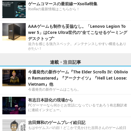
ゲームコマースの最前線ーXsolla特集
Xsollaの最新情報はこちらから！
AAAゲームも制作も妥協なし。「Lenovo Legion To
wer 5」はCore Ultra世代の“全てこなせるゲーミング
デスクトップ”
迫力を感じる強力スペック。メンテナンスしやすい構造もあり
がたい！
連載・注目記事
今週発売の新作ゲーム『The Elder Scrolls IV: Oblivio
n Remastered』『アークナイツ』『Hell Let Loose:
Vietnam』他
今週発売の新作ゲームはこちら。
有志日本語化の現場から
PCゲーマーなら何かとお世話になっているであろう有志翻訳者
に連続インタビュー。
吉田輝和のゲームプレイ絵日記
もはやゲムスパの顔！どこかで見かけた吉田さんのゲーム絵日