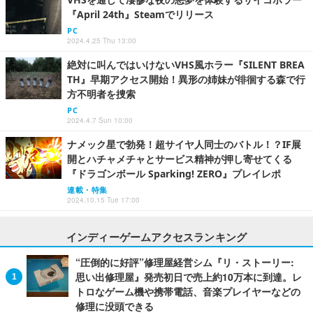
『April 24th』Steamでリリース
PC
2024.4.25 Thu 13:00
絶対に叫んではいけないVHS風ホラー『SILENT BREA
TH』早期アクセス開始！異形の姉妹が徘徊する森で行
方不明者を捜索
PC
2024.4.7 Sun 10:00
ナメック星で勃発！超サイヤ人同士のバトル！？IF展
開とハチャメチャとサービス精神が押し寄せてくる
『ドラゴンボール Sparking! ZERO』プレイレポ
連載・特集
2024.10.15 Tue 17:00
インディーゲームアクセスランキング
“圧倒的に好評”修理屋経営シム『リ・ストーリー:
思い出修理屋』発売初日で売上約10万本に到達。レ
トロなゲーム機や携帯電話、音楽プレイヤーなどの
修理に没頭できる