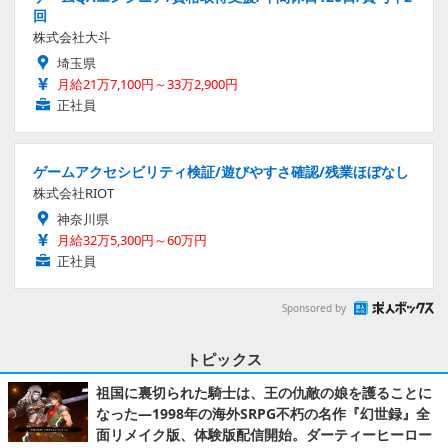
回
株式会社大斗
埼玉県
月給21万7,100円～33万2,900円
正社員
ゲームアクセシビリティ検証/遊びやすさ確認/残業ほぼなし
株式会社RIOT
神奈川県
月給32万5,300円～60万円
正社員
Sponsored by
トピックス
祖国に裏切られた騎士は、王の仇敵の娘を護ることに
なった―1998年の海外SRPG不朽の名作『幻世録』全
面リメイク版、体験版配信開始。ダーティーヒーロー