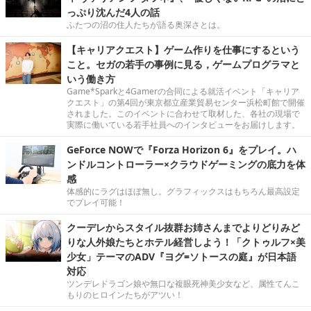
っぷり沈んだ4人の話
ふたつの沼の住人たちが語る奥深さとは。
【キャリアクエスト】ゲーム作りを仕事にするという
こと。セガの若手の事例に見る，ゲームプログラマと
いう働き方
Game*Sparkと4Gamerの合同による就活イベント「キャリア
クエスト」の第4回が東京都立産業貿易センター浜松町館で開催
されました。このイベントに合わせて取材した、各社の現場で
実際に働いている若手社員へのインタビューをお届けします。
GeForce NOWで『Forza Horizon 6』をプレイ。ハ
ンドルコントローラー×クラウドゲーミングの底力を体
感
体感的にラグはほぼ無し。グラフィックスはもちろん最高設定
でプレイ可能！
クーデレからスタイル抜群お姉さんまでよりどりみど
りな人外娘たちとホテル経営しよう！「クトゥルフ×美
少女」テーマのADV『ヨグ=ソトースの庭』が日本語
対応
ツンデレドラゴン娘や無口な複眼死神美少女など、属性てんこ
もりのヒロインたちがアツい！