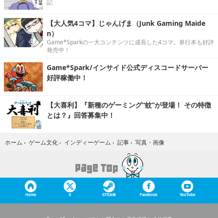
記
【大人気4コマ】じゃんげま（Junk Gaming Maide
n）
Game*Sparkの一大コンテンツに成長した4コマ。単行本も好評
発売中！
Game*Spark/インサイド公式ディスコードサーバー
好評稼働中！
【大喜利】『新種のゲーミング“蚊”が登場！ その特徴
とは？』回答募集中！
写真・画像
ホーム
›
ゲーム文化
›
インディーゲーム
›
記事
›
Home
X
STEAM
Facebook
YouTube