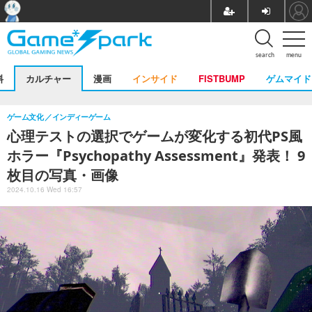
search
menu
料
カルチャー
漫画
インサイド
FISTBUMP
ゲムマイド
ゲーム文化
インディーゲーム
心理テストの選択でゲームが変化する初代PS風
ホラー『Psychopathy Assessment』発表！ 9
枚目の写真・画像
2024.10.16 Wed 16:57