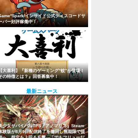
Game*Spark/インサイド公式ディスコードサ
ーバー好評稼働中！
【大喜利】『新種のゲーミング“蚊”が登場！
その特徴とは？』回答募集中！
最新ニュース
美少女サバイバルTPS『アノマリス』Steam
体験版が8月9日配信終了を撤回し無期限で提
供へ。想定を上回る反響―「でもフリューだ