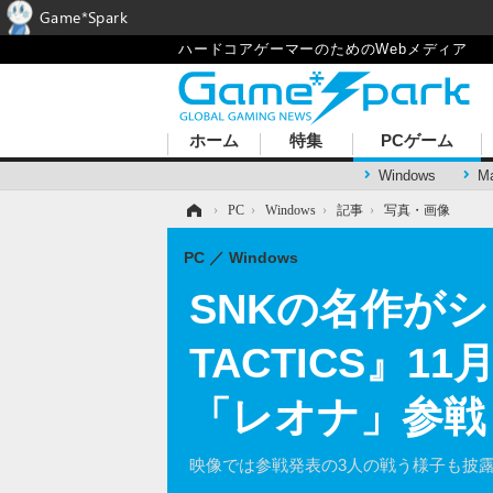
Game*Spark
ハードコアゲーマーのためのWebメディア
ホーム
特集
PCゲーム
Windows
M
ホーム
›
PC
›
Windows
›
記事
›
写真・画像
PC
Windows
SNKの名作がシ
TACTICS』
「レオナ」参戦
映像では参戦発表の3人の戦う様子も披