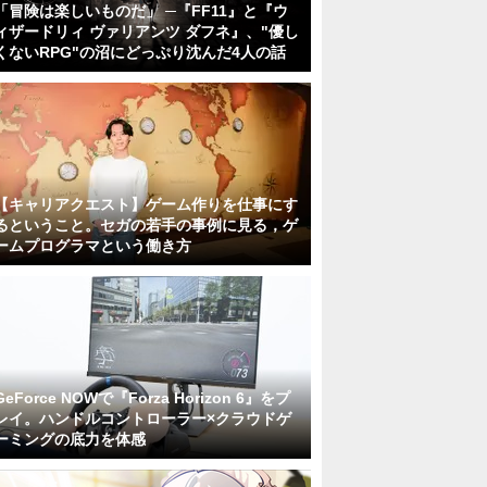
「冒険は楽しいものだ」 ─『FF11』と『ウ
ィザードリィ ヴァリアンツ ダフネ』、"優し
くないRPG"の沼にどっぷり沈んだ4人の話
【キャリアクエスト】ゲーム作りを仕事にす
るということ。セガの若手の事例に見る，ゲ
ームプログラマという働き方
GeForce NOWで『Forza Horizon 6』をプ
レイ。ハンドルコントローラー×クラウドゲ
ーミングの底力を体感