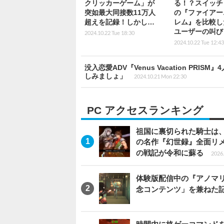
クリッカーゲーム」が
る！？スイッチ
突如最大同接数11万人
の『ファイアー
超えを記録！しかし…
レム』を比較し
ユーザーの叫び
2024.10.22 Tue 18:30
2024.10.22 Tue 12:43
没入恋愛ADV『Venus Vacation P
しみましょ」
2024.10.21 Mon 22:30
PC アクセスランキング
祖国に裏切られた騎士は、
の名作『幻世録』全面リ
の戦記が令和に蘇る
2026.
体験版配信中の『アノマリ
念コンテンツ」を兼ねた