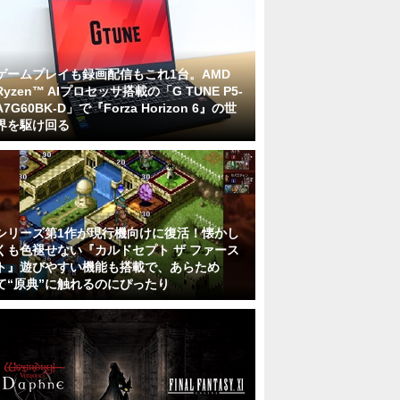
ゲームプレイも録画配信もこれ1台。AMD
Ryzen™ AIプロセッサ搭載の「G TUNE P5-
A7G60BK-D」で『Forza Horizon 6』の世
界を駆け回る
シリーズ第1作が現行機向けに復活！懐かし
くも色褪せない『カルドセプト ザ ファース
ト』遊びやすい機能も搭載で、あらため
て“原典”に触れるのにぴったり