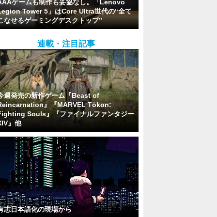
AAAゲームも制作も妥協なし。「Lenovo
Legion Tower 5」はCore Ultra世代の“全て
こなせるゲーミングデスクトップ”
連載・注目記事
今週発売の新作ゲーム『Beast of
Reincarnation』『MARVEL Tōkon:
Fighting Souls』『ファイナルファンタジー
XIV』他
有志日本語化の現場から