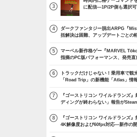
時間内に格ゲーコマンドを入
に配信―1P/2P側も選択
ダークファンタジー脱出ARPG『Mist
括解決は困難、アップデートごとの
マーベル新作格ゲー『MARVEL Tōkon
指摘のPC版パフォーマンス、発売直
トラックだけじゃない！乗用車で観光地などを
「Road Trip」の新機能「Atlas」
『ゴーストリコン ワイルドランズ』
ディングが終わらない」報告がSte
『ゴーストリコン ワイルドランズ』無料アプデ「
4K解像度および60fps対応―新作の