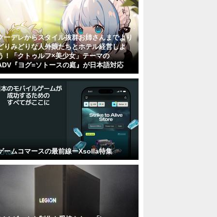
クーデレからスタイル抜群お姉さんまでより
どりみどりな人外娘たちとホテル経営しよ
う！「クトゥルフ×美少女」テーマの
ADV『ヨグ=ソトースの庭』が日本語対応
ゲームコマースの最前線ーXsolla特集