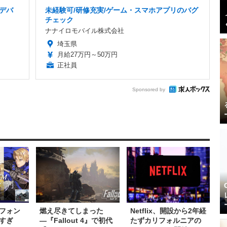
ムデバ
未経験可/研修充実/ゲーム・スマホアプリのバグ
チェック
ナナイロモバイル株式会社
埼玉県
月給27万円～50万円
正社員
Sponsored by
フォン
燃え尽きてしまった
Netflix、開設から2年経
すぎ
―『Fallout 4』で初代
たずカリフォルニアの