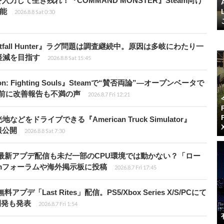
力して生き残れ！『COMMAND MONSTER』Steam向け
可能
2026.8.8 Sat 0:30
fall Hunter』ラグ問題は調査継続中。原因は多岐にわたり一
軽減を目指す
2026.8.8 Sat 15:45
: Fighting Souls』Steamで“賛否両論”―オープンベータで
前に改善報告も不満の声
2026.8.7 Fri 12:21
ドライブできる『American Truck Simulator』
情報公開
2026.8.8 Sat 7:30
最新アプデ配信も未だ一部のCPU環境では動かない？「ロー
amフォーラムや海外掲示板に投稿
2026.8.7 Fri 17:45
Last Rites」配信。PS5/Xbox Series X/S/PCにて
開発も発表
2026.8.7 Fri 1:54