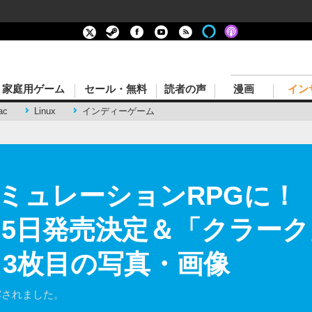
家庭用ゲーム
セール・無料
読者の声
漫画
イン
ac
Linux
インディーゲーム
ミュレーションRPGに！『M
11月5日発売決定＆「クラー
 3枚目の写真・画像
露されました。