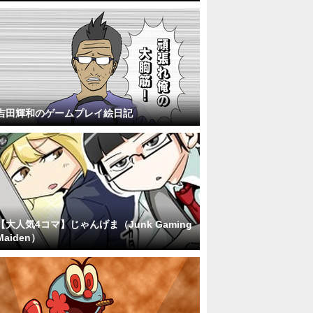
吉田輝和のゲームプレイ絵日記
【大人気4コマ】じゃんげま（Junk Gaming
Maiden）