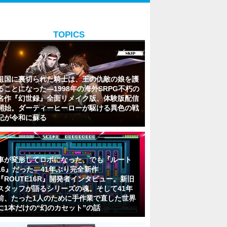
TOPICS
祖国に裏切られた騎士は、王の仇敵の娘を護
ることになった―1998年の海外SRPG不朽の
名作『幻世録』全面リメイク版、体験版配信
開始。ダーティーヒーローが駆ける異色の戦
記が令和に蘇る
車が変形してロボになった、でも『ルート
16』だった―41年ぶり完全新作
『ROUTE16R』開発者インタビュー。新旧
スタッフが語るシリーズの魂。そして41年
前、たった1人のために手作業で直した世界
に1本だけの“幻のカセット”の話