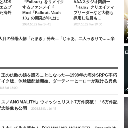
と3DS
『Fallout』をリメイク
AAAスタジオ閉鎖ー
エムブ
するファンメイド
『Halo』クリエイティ
た海外
Mod「Fallout: Vault
ブリーダーなど大物も
13」の開発が中止に
採用し注目も…
2024.10.22 Tue 14:41
2024.10.22 Tue 19:30
RISM』4人目の登場人物「たまき」発表―「じゃあ、二人っきりで……楽
王の仇敵の娘を護ることになった―1998年の海外SRPG不朽
メイク版、体験版配信開始。ダーティーヒーローが駆ける異色
8.8 Sat 18:00
ス／ANOMALITH』ウィッシュリスト7万件突破！「6万件記
記念映像も公開
2026.8.8 Sat 16:45