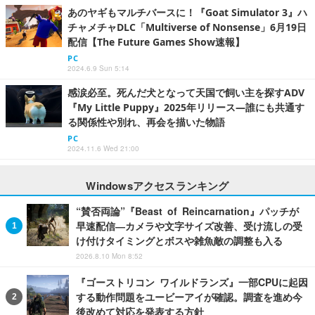
あのヤギもマルチバースに！『Goat Simulator 3』ハ
チャメチャDLC「Multiverse of Nonsense」6月19日
配信【The Future Games Show速報】
PC
2024.6.9 Sun 5:14
感涙必至。死んだ犬となって天国で飼い主を探すADV
『My Little Puppy』2025年リリース―誰にも共通す
る関係性や別れ、再会を描いた物語
PC
2024.11.6 Wed 21:00
Windowsアクセスランキング
“賛否両論”『Beast of Reincarnation』パッチが
早速配信―カメラや文字サイズ改善、受け流しの受
け付けタイミングとボスや雑魚敵の調整も入る
2026.8.10 Mon 8:52
『ゴーストリコン ワイルドランズ』一部CPUに起因
する動作問題をユービーアイが確認。調査を進め今
後改めて対応を発表する方針