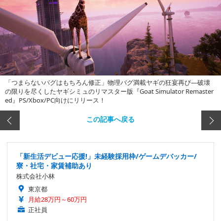
「つまらないバグはもちろん修正」物理バグ満載ヤギの狂宴再び―破壊
の限りを尽くしたヤギシミュのリマスター版『Goat Simulator Remaster
ed』PS/Xbox/PC向けにリリース！
この記事へ戻る
「新生活デビュー応援!」未経験採用枠/ゲームデバッカー/
寮・社宅・家賃補助あり
株式会社小林
東京都
月給28万円～60万円
正社員