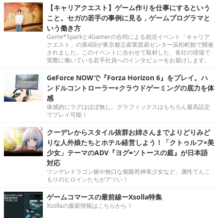
【キャリアクエスト】ゲーム作りを仕事にするという
こと。セガの若手の事例に見る，ゲームプログラマと
いう働き方
Game*Sparkと4Gamerの合同による就活イベント「キャリア
クエスト」の第4回が東京都立産業貿易センター浜松町館で開催
されました。このイベントに合わせて取材した、各社の現場で
実際に働いている若手社員へのインタビューをお届けします。
GeForce NOWで『Forza Horizon 6』をプレイ。ハ
ンドルコントローラー×クラウドゲーミングの底力を体
感
体感的にラグはほぼ無し。グラフィックスはもちろん最高設定
でプレイ可能！
クーデレからスタイル抜群お姉さんまでよりどりみど
りな人外娘たちとホテル経営しよう！「クトゥルフ×美
少女」テーマのADV『ヨグ=ソトースの庭』が日本語
対応
ツンデレドラゴン娘や無口な複眼死神美少女など、属性てんこ
もりのヒロインたちがアツい！
ゲームコマースの最前線ーXsolla特集
Xsollaの最新情報はこちらから！