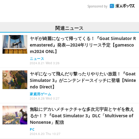
Sponsored by
関連ニュース
ヤギが綺麗になって帰ってくる！『Goat Simulator R
emastered』発表―2024年リリース予定【gamesco
m2024 ONL】
ニュース
2024.8.21 Wed 3:26
ヤギになって飛んだり撃ったりやりたい放題！『Goat
Simulator 3』がニンテンドースイッチに登場【Ninte
ndo Direct】
家庭用ゲーム
2024.8.28 Wed 0:27
無駄にデカいメチャクチャな多次元宇宙とヤギを救え
るか！？『Goat Simulator 3』DLC「Multiverse of
Nonsense」配信
PC
2024.6.20 Thu 10:27