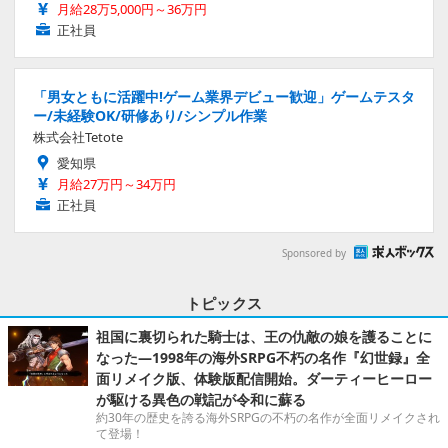
月給28万5,000円～36万円
正社員
「男女ともに活躍中!ゲーム業界デビュー歓迎」ゲームテスタ
ー/未経験OK/研修あり/シンプル作業
株式会社Tetote
愛知県
月給27万円～34万円
正社員
Sponsored by
トピックス
祖国に裏切られた騎士は、王の仇敵の娘を護ることに
なった―1998年の海外SRPG不朽の名作『幻世録』全
面リメイク版、体験版配信開始。ダーティーヒーロー
が駆ける異色の戦記が令和に蘇る
約30年の歴史を誇る海外SRPGの不朽の名作が全面リメイクされ
て登場！