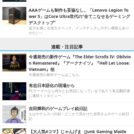
AAAゲームも制作も妥協なし。「Lenovo Legion To
wer 5」はCore Ultra世代の“全てこなせるゲーミング
デスクトップ”
迫力を感じる強力スペック。メンテナンスしやすい構造もあり
がたい！
連載・注目記事
今週発売の新作ゲーム『The Elder Scrolls IV: Oblivio
n Remastered』『アークナイツ』『Hell Let Loose:
Vietnam』他
今週発売の新作ゲームはこちら。
有志日本語化の現場から
PCゲーマーなら何かとお世話になっているであろう有志翻訳者
に連続インタビュー。
吉田輝和のゲームプレイ絵日記
もはやゲムスパの顔！どこかで見かけた吉田さんのゲーム絵日
記
【大人気4コマ】じゃんげま（Junk Gaming Maide