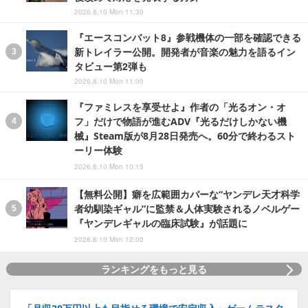
2026.8.10 Mon 11:30
『エースコンバット8』参戦機体の一部を確認できる
新トレイラー公開。開発者が音楽の魅力を語るイン
タビュー第2弾も
2026.8.10 Mon 11:00
『ファミレスを享受せよ』作者の「光るオン・オ
フ」だけで物語が進むADV『光るだけしかない機
械』Steam版が8月28日発売へ。60分で終わるスト
ーリー体験
2026.8.10 Mon 10:15
【無料公開】癖を広範囲カバーな“ヤンデレ天才科学
者幼馴染ギャル”に監禁＆人体実験されるノベルゲー
『ヤンデレギャルの臨床試験』が話題に
2026.8.10 Mon 12:00
ランキングをもっと見る