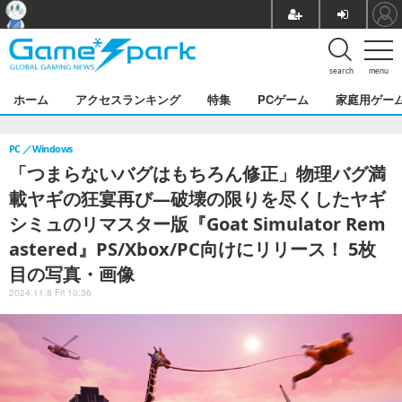
search
menu
ホーム
アクセスランキング
特集
PCゲーム
家庭用ゲー
PC
Windows
「つまらないバグはもちろん修正」物理バグ満
載ヤギの狂宴再び―破壊の限りを尽くしたヤギ
シミュのリマスター版『Goat Simulator Rem
astered』PS/Xbox/PC向けにリリース！ 5枚
目の写真・画像
2024.11.8 Fri 10:36