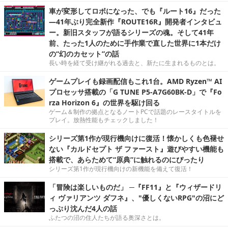
車が変形してロボになった、でも『ルート16』だった
―41年ぶり完全新作『ROUTE16R』開発者インタビュ
ー。新旧スタッフが語るシリーズの魂。そして41年
前、たった1人のために手作業で直した世界に1本だけ
の“幻のカセット”の話
長い時を経て受け継がれる過去と、新たに生まれるものとは。
ゲームプレイも録画配信もこれ1台。AMD Ryzen™ AI
プロセッサ搭載の「G TUNE P5-A7G60BK-D」で『Fo
rza Horizon 6』の世界を駆け回る
ゲーム＆制作の拠点となるノートPCで話題のレースタイトルを
プレイ。放熱性能もチェックしました！
シリーズ第1作が現行機向けに復活！懐かしくも色褪せ
ない『カルドセプト ザ ファースト』遊びやすい機能も
搭載で、あらためて“原典”に触れるのにぴったり
シリーズ第1作が現行機向けの新機能を備えて復活！
「冒険は楽しいものだ」 ─『FF11』と『ウィザードリ
ィ ヴァリアンツ ダフネ』、"優しくないRPG"の沼にど
っぷり沈んだ4人の話
ふたつの沼の住人たちが語る奥深さとは。