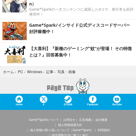
n）
Game*Sparkの一大コンテンツに成長した4コマ。単行本も好評
発売中！
Game*Spark/インサイド公式ディスコードサーバー
好評稼働中！
【大喜利】『新種のゲーミング“蚊”が登場！ その特徴
とは？』回答募集中！
写真・画像
ホーム
›
PC
›
Windows
›
記事
›
Home
X
STEAM
Facebook
YouTube
Game*Sparkについて
お問合せ
広告掲載
会社概要
個人情報保護方針
個人情報の取り扱いについて（Game*Spark）
利用規約
特定商取引法に基づく表記