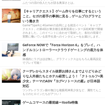
ふたつの沼の住人たちが語る奥深さとは。
【キャリアクエスト】ゲーム作りを仕事にするという
こと。セガの若手の事例に見る，ゲームプログラマと
いう働き方
Game*Sparkと4Gamerの合同による就活イベント「キャリア
クエスト」の第4回が東京都立産業貿易センター浜松町館で開催
されました。このイベントに合わせて取材した、各社の現場で
実際に働いている若手社員へのインタビューをお届けします。
GeForce NOWで『Forza Horizon 6』をプレイ。ハ
ンドルコントローラー×クラウドゲーミングの底力を体
感
体感的にラグはほぼ無し。グラフィックスはもちろん最高設定
でプレイ可能！
クーデレからスタイル抜群お姉さんまでよりどりみど
りな人外娘たちとホテル経営しよう！「クトゥルフ×美
少女」テーマのADV『ヨグ=ソトースの庭』が日本語
対応
ツンデレドラゴン娘や無口な複眼死神美少女など、属性てんこ
もりのヒロインたちがアツい！
ゲームコマースの最前線ーXsolla特集