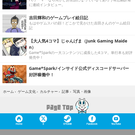
に連続インタビュー。
吉田輝和のゲームプレイ絵日記
もはやゲムスパの顔！どこかで見かけた吉田さんのゲーム絵日
記
【大人気4コマ】じゃんげま（Junk Gaming Maide
n）
Game*Sparkの一大コンテンツに成長した4コマ。単行本も好評
発売中！
Game*Spark/インサイド公式ディスコードサーバー
好評稼働中！
写真・画像
ホーム
›
ゲーム文化
›
カルチャー
›
記事
›
Home
X
STEAM
Facebook
YouTube