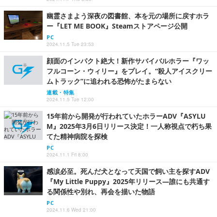
幽霊さまよう深夜の図書館、本を元の場所に戻すホラ
ー『LET ME BOOK』Steamストアページ公開
PC
2024.11.5 Tue 23:53
顔面のインパクト絶大！新作サバイバルホラー『ワッ
フルコーン・ウィリー』をプレイ。“殺人アイスクリー
ムトラック”に追われる恐怖がたまらない
連載・特集
2024.11.5 Tue 12:00
15年前から開発が行われていたホラーADV『ASYLU
M』2025年3月6日リリース決定！一人称視点で朽ち果
てた精神病院を探検
PC
2024.11.1 Fri 8:00
感涙必至。死んだ犬となって天国で飼い主を探すADV
『My Little Puppy』2025年リリース―誰にも共通す
る関係性や別れ、再会を描いた物語
PC
2024.11.6 Wed 21:00