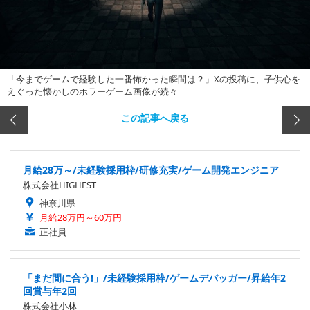
「今までゲームで経験した一番怖かった瞬間は？」Xの投稿に、子供心を
えぐった懐かしのホラーゲーム画像が続々
この記事へ戻る
月給28万～/未経験採用枠/研修充実/ゲーム開発エンジニア
株式会社HIGHEST
神奈川県
月給28万円～60万円
正社員
「まだ間に合う!」/未経験採用枠/ゲームデバッガー/昇給年2
回賞与年2回
株式会社小林