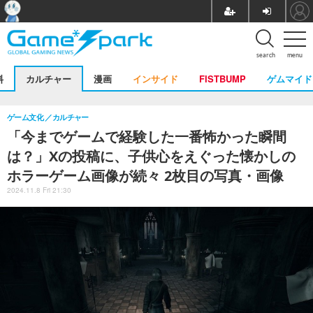
search
menu
料
カルチャー
漫画
インサイド
FISTBUMP
ゲムマイド
ゲーム文化
カルチャー
「今までゲームで経験した一番怖かった瞬間
は？」Xの投稿に、子供心をえぐった懐かしの
ホラーゲーム画像が続々 2枚目の写真・画像
2024.11.8 Fri 21:30