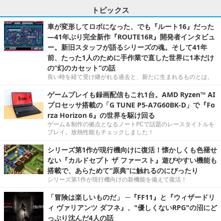
トピックス
車が変形してロボになった、でも『ルート16』だった
―41年ぶり完全新作『ROUTE16R』開発者インタビュ
ー。新旧スタッフが語るシリーズの魂。そして41年
前、たった1人のために手作業で直した世界に1本だけ
の“幻のカセット”の話
長い時を経て受け継がれる過去と、新たに生まれるものとは。
ゲームプレイも録画配信もこれ1台。AMD Ryzen™ AI
プロセッサ搭載の「G TUNE P5-A7G60BK-D」で『Fo
rza Horizon 6』の世界を駆け回る
ゲーム＆制作の拠点となるノートPCで話題のレースタイトルを
プレイ。放熱性能もチェックしました！
シリーズ第1作が現行機向けに復活！懐かしくも色褪せ
ない『カルドセプト ザ ファースト』遊びやすい機能も
搭載で、あらためて“原典”に触れるのにぴったり
シリーズ第1作が現行機向けの新機能を備えて復活！
「冒険は楽しいものだ」 ─『FF11』と『ウィザードリ
ィ ヴァリアンツ ダフネ』、"優しくないRPG"の沼にど
っぷり沈んだ4人の話