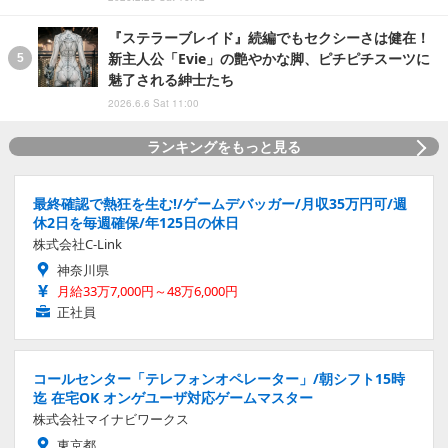
『ステラーブレイド』続編でもセクシーさは健在！
新主人公「Evie」の艶やかな脚、ピチピチスーツに
魅了される紳士たち
2026.6.6 Sat 11:00
ランキングをもっと見る
最終確認で熱狂を生む!/ゲームデバッガー/月収35万円可/週
休2日を毎週確保/年125日の休日
株式会社C-Link
神奈川県
月給33万7,000円～48万6,000円
正社員
コールセンター「テレフォンオペレーター」/朝シフト15時
迄 在宅OK オンゲユーザ対応ゲームマスター
株式会社マイナビワークス
東京都