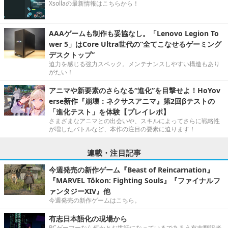
Xsollaの最新情報はこちらから！
AAAゲームも制作も妥協なし。「Lenovo Legion To
wer 5」はCore Ultra世代の“全てこなせるゲーミング
デスクトップ”
迫力を感じる強力スペック。メンテナンスしやすい構造もあり
がたい！
アニマや新要素のさらなる“進化”を目撃せよ！HoYov
erse新作『崩壊：ネクサスアニマ』第2回βテストの
「進化テスト」を体験【プレイレポ】
さまざまなアニマとの出会いや、スキルによってさらに戦略性
が増したバトルなど、本作の注目の要素に迫ります！
連載・注目記事
今週発売の新作ゲーム『Beast of Reincarnation』
『MARVEL Tōkon: Fighting Souls』『ファイナルフ
ァンタジーXIV』他
今週発売の新作ゲームはこちら。
有志日本語化の現場から
PCゲーマーなら何かとお世話になっているであろう有志翻訳者