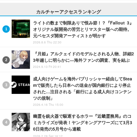
カルチャーアクセスランキング
ライトの数まで制限ありで恨み節！？『Fallout 3』
オリジナル版開発の苦労とリマスター版への期待。
元ベセスダ開発アーティストが明かす
2026.8.6 Thu 22:30
『月姫』アルクェイドのモデルとされる人物、詳細2
3年越しに明らかに―海外ファンの調査、実を結ぶ
2024.9.13 Fri 20:41
成人向けゲームを海外パブリッシャー経由してStea
mで販売したら日本への送金が国内銀行により停止
された…注目される「銀行による成人向けコンテン
ツの規制」
2026.4.16 Thu 15:00
幽霊を銃火器で駆逐するホラー『近畿霊務局』のコ
ミカライズが発表！ヤングキングアワーズにて3月3
0日発売の5月号から連載
2026.2.28 Sat 16:12