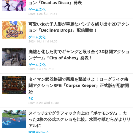
ョン『Dead as Disco』発表
ゲーム文化
2025.4.26 Sat 14:51
可愛い女の子人形が華麗なパンチを繰り出す2Dアクシ
ョン『Decline's Drops』配信開始！
ゲーム文化
2024.10.11 Fri 14:30
廃墟と化した街でギャングと殴り合う3D格闘アクショ
ンゲーム『City of Ashes』発表！
ゲーム文化
2024.7.4 Thu 7:00
タイマン武器格闘で悪魔を撃破せよ！ローグライク格
闘アクションRPG『Corpse Keeper』正式版が配信開
始
PC
2024.5.29 Wed 12:30
スイッチ2でグラフィック向上の『ポケモンSV』、た
った2枚の公式スクショを比較。水面や草むらがよりリ
アルに
家庭用ゲーム