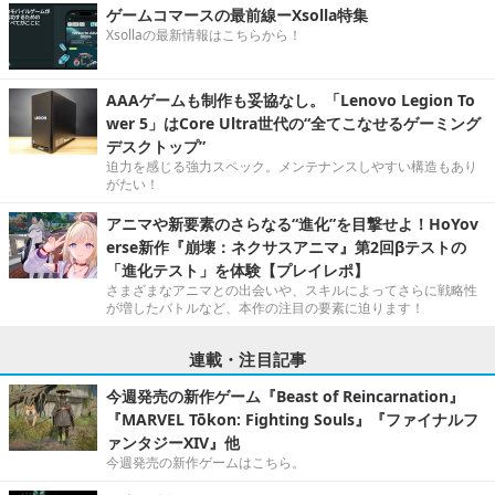
ゲームコマースの最前線ーXsolla特集
Xsollaの最新情報はこちらから！
AAAゲームも制作も妥協なし。「Lenovo Legion To
wer 5」はCore Ultra世代の“全てこなせるゲーミング
デスクトップ”
迫力を感じる強力スペック。メンテナンスしやすい構造もあり
がたい！
アニマや新要素のさらなる“進化”を目撃せよ！HoYov
erse新作『崩壊：ネクサスアニマ』第2回βテストの
「進化テスト」を体験【プレイレポ】
さまざまなアニマとの出会いや、スキルによってさらに戦略性
が増したバトルなど、本作の注目の要素に迫ります！
連載・注目記事
今週発売の新作ゲーム『Beast of Reincarnation』
『MARVEL Tōkon: Fighting Souls』『ファイナルフ
ァンタジーXIV』他
今週発売の新作ゲームはこちら。