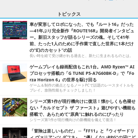
トピックス
車が変形してロボになった、でも『ルート16』だった
―41年ぶり完全新作『ROUTE16R』開発者インタビュ
ー。新旧スタッフが語るシリーズの魂。そして41年
前、たった1人のために手作業で直した世界に1本だけ
の“幻のカセット”の話
長い時を経て受け継がれる過去と、新たに生まれるものとは。
ゲームプレイも録画配信もこれ1台。AMD Ryzen™ AI
プロセッサ搭載の「G TUNE P5-A7G60BK-D」で『Fo
rza Horizon 6』の世界を駆け回る
ゲーム＆制作の拠点となるノートPCで話題のレースタイトルを
プレイ。放熱性能もチェックしました！
シリーズ第1作が現行機向けに復活！懐かしくも色褪せ
ない『カルドセプト ザ ファースト』遊びやすい機能も
搭載で、あらためて“原典”に触れるのにぴったり
シリーズ第1作が現行機向けの新機能を備えて復活！
「冒険は楽しいものだ」 ─『FF11』と『ウィザードリ
ィ ヴァリアンツ ダフネ』、"優しくないRPG"の沼にど