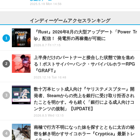
2025.5.19 Mon 14:56
インディーゲームアクセスランキング
『Rust』2026年8月の大型アップデート「Power Tr
ip」配信！ 発電所の再稼働が可能に
2026.8.7 Fri 17:15
上半身だけのパートナーと接合した状態で旅を進め
る！ポストサイバーパンク・サバイバルホラーRPG
『GRAFT』
2025.12.16 Tue 16:48
数十万本ヒット成人向け『ヤリステメスブター』開
発者、Steamからの売上を銀行に受け取り拒否され
たことを明かす。今も続く「銀行による成人向けコ
ンテンツの規制」【UPDATE】
2026.8.5 Wed 13:15
南極で行方不明になった妹を探すとともに太古の秘
密を解き明かすサイコホラー『Cryptica』最新トレ