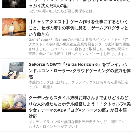
っぷり沈んだ4人の話
ふたつの沼の住人たちが語る奥深さとは。
【キャリアクエスト】ゲーム作りを仕事にするという
こと。セガの若手の事例に見る，ゲームプログラマと
いう働き方
Game*Sparkと4Gamerの合同による就活イベント「キャリア
クエスト」の第4回が東京都立産業貿易センター浜松町館で開催
されました。このイベントに合わせて取材した、各社の現場で
実際に働いている若手社員へのインタビューをお届けします。
GeForce NOWで『Forza Horizon 6』をプレイ。ハ
ンドルコントローラー×クラウドゲーミングの底力を体
感
体感的にラグはほぼ無し。グラフィックスはもちろん最高設定
でプレイ可能！
クーデレからスタイル抜群お姉さんまでよりどりみど
りな人外娘たちとホテル経営しよう！「クトゥルフ×美
少女」テーマのADV『ヨグ=ソトースの庭』が日本語
対応
ツンデレドラゴン娘や無口な複眼死神美少女など、属性てんこ
もりのヒロインたちがアツい！