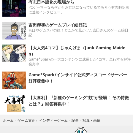
有志日本語化の現場から
PCゲーマーなら何かとお世話になっているであろう有志翻訳者
に連続インタビュー。
吉田輝和のゲームプレイ絵日記
もはやゲムスパの顔！どこかで見かけた吉田さんのゲーム絵日
記
【大人気4コマ】じゃんげま（Junk Gaming Maide
n）
Game*Sparkの一大コンテンツに成長した4コマ。単行本も好評
発売中！
Game*Spark/インサイド公式ディスコードサーバー
好評稼働中！
【大喜利】『新種のゲーミング“蚊”が登場！ その特徴
とは？』回答募集中！
写真・画像
ホーム
›
ゲーム文化
›
インディーゲーム
›
記事
›