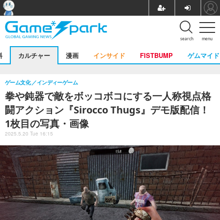
search
menu
料
カルチャー
漫画
インサイド
FISTBUMP
ゲムマイド
ゲーム文化
インディーゲーム
拳や鈍器で敵をボッコボコにする一人称視点格
闘アクション『Sirocco Thugs』デモ版配信！
1枚目の写真・画像
2025.5.20 Tue 16:15