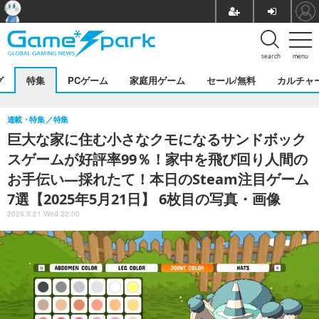
search
menu
グ
特集
PCゲーム
家庭用ゲーム
セール/無料
カルチャ
連載・特集
特集
巨大な家に住む小さなクモになるサンドボック
スゲームが好評率99％！家中を飛び回り人間の
お手伝い―採れたて！本日のSteam注目ゲーム
7選【2025年5月21日】 6枚目の写真・画像
2025.5.21 Wed 22:00