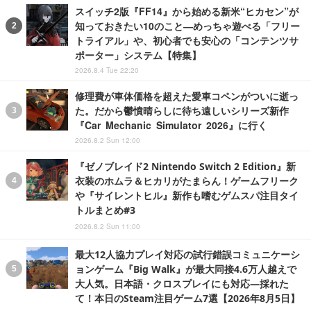
スイッチ2版『FF14』から始める新米“ヒカセン”が
知っておきたい10のこと―めっちゃ遊べる「フリー
トライアル」や、初心者でも安心の「コンテンツサ
ポーター」システム【特集】
2026.8.4 Tue 22:20
修理費が車体価格を超えた愛車コペンがついに逝っ
た。だから鬱憤晴らしに待ち遠しいシリーズ新作
『Car Mechanic Simulator 2026』に行く
2026.8.2 Sun 12:00
『ゼノブレイド2 Nintendo Switch 2 Edition』新
衣装のホムラ＆ヒカリがたまらん！ゲームフリーク
や『サイレントヒル』新作も嗜むゲムスパ注目タイ
トルまとめ#3
2026.8.2 Sun 11:00
最大12人協力プレイ対応の試行錯誤コミュニケーシ
ョンゲーム『Big Walk』が最大同接4.6万人越えで
大人気。日本語・クロスプレイにも対応―採れた
て！本日のSteam注目ゲーム7選【2026年8月5日】