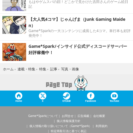
もはやゲムスパの顔！どこかで見かけた吉田さんのゲーム絵日
記
【大人気4コマ】じゃんげま（Junk Gaming Maide
n）
Game*Sparkの一大コンテンツに成長した4コマ。単行本も好評
発売中！
Game*Spark/インサイド公式ディスコードサーバー
好評稼働中！
写真・画像
ホーム
›
連載・特集
›
特集
›
記事
›
Home
X
STEAM
Facebook
YouTube
Game*Sparkについて
お問合せ
広告掲載
会社概要
個人情報保護方針
個人情報の取り扱いについて（Game*Spark）
利用規約
特定商取引法に基づく表記