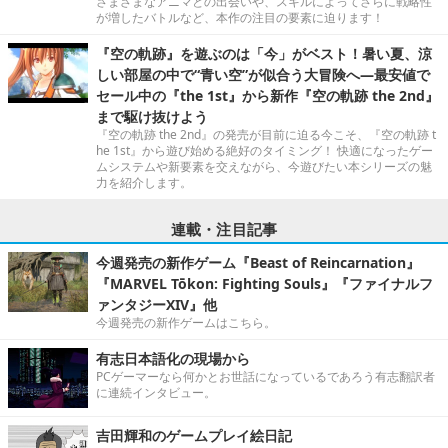
さまざまなアニマとの出会いや、スキルによってさらに戦略性
が増したバトルなど、本作の注目の要素に迫ります！
『空の軌跡』を遊ぶのは「今」がベスト！暑い夏、涼
しい部屋の中で“青い空”が似合う大冒険へ―最安値で
セール中の『the 1st』から新作『空の軌跡 the 2nd』
まで駆け抜けよう
『空の軌跡 the 2nd』の発売が目前に迫る今こそ、『空の軌跡 t
he 1st』から遊び始める絶好のタイミング！ 快適になったゲー
ムシステムや新要素を交えながら、今遊びたい本シリーズの魅
力を紹介します。
連載・注目記事
今週発売の新作ゲーム『Beast of Reincarnation』
『MARVEL Tōkon: Fighting Souls』『ファイナルフ
ァンタジーXIV』他
今週発売の新作ゲームはこちら。
有志日本語化の現場から
PCゲーマーなら何かとお世話になっているであろう有志翻訳者
に連続インタビュー。
吉田輝和のゲームプレイ絵日記