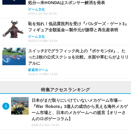
処分―米HONDAはスポンサー解消を発表
ゲーム文化
2025.5.20 Tue 22:43
恥を知れ！低品質批判を受け『バルダーズ・ゲート3』
フィギュア全額返金―製作元が謝罪と再生産表明
ゲーム文化
2025.5.19 Mon 23:04
スイッチ2でグラフィック向上の『ポケモンSV』、た
った2枚の公式スクショを比較。水面や草むらがよりリ
アルに
家庭用ゲーム
2025.5.19 Mon 14:56
特集アクセスランキング
日本がまだ取りにいけていないメカゲーム市場―
『War Robots』3億人の成功から見える海外メカゲ
ーム市場と、日本のメカゲームへの提言【オリーさ
んのロボゲーコラム】
2026.8.2 Sun 18:45