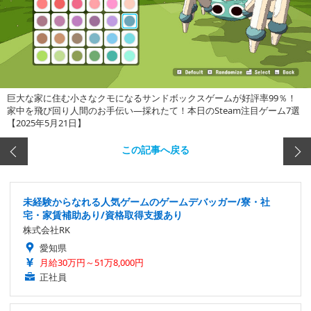
巨大な家に住む小さなクモになるサンドボックスゲームが好評率99％！
家中を飛び回り人間のお手伝い―採れたて！本日のSteam注目ゲーム7選
【2025年5月21日】
この記事へ戻る
未経験からなれる人気ゲームのゲームデバッガー/寮・社
宅・家賃補助あり/資格取得支援あり
株式会社RK
愛知県
月給30万円～51万8,000円
正社員