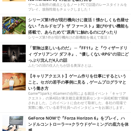
ゲーム＆制作の拠点となるノートPCで話題のレースタイトルを
プレイ。放熱性能もチェックしました！
シリーズ第1作が現行機向けに復活！懐かしくも色褪せ
ない『カルドセプト ザ ファースト』遊びやすい機能も
搭載で、あらためて“原典”に触れるのにぴったり
シリーズ第1作が現行機向けの新機能を備えて復活！
「冒険は楽しいものだ」 ─『FF11』と『ウィザードリ
ィ ヴァリアンツ ダフネ』、"優しくないRPG"の沼にど
っぷり沈んだ4人の話
ふたつの沼の住人たちが語る奥深さとは。
【キャリアクエスト】ゲーム作りを仕事にするという
こと。セガの若手の事例に見る，ゲームプログラマと
いう働き方
Game*Sparkと4Gamerの合同による就活イベント「キャリア
クエスト」の第4回が東京都立産業貿易センター浜松町館で開催
されました。このイベントに合わせて取材した、各社の現場で
実際に働いている若手社員へのインタビューをお届けします。
GeForce NOWで『Forza Horizon 6』をプレイ。ハ
ンドルコントローラー×クラウドゲーミングの底力を体
感