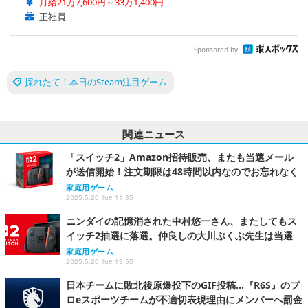
月給21万7,600円～33万1,400円
正社員
Sponsored by
採れたて！本日のSteam注目ゲーム
関連ニュース
「スイッチ2」Amazon招待販売、またも当選メール
が送信開始！注文期限は48時間以内なのでお忘れなく
家庭用ゲーム
2025.5.20 Tue 11:35
ニンダイの記憶消された中村悠一さん、またしてもス
イッチ2抽選に落選。仲良しの大川ぶくぶ先生は当選
家庭用ゲーム
2025.5.20 Tue 13:55
日本チームに敗北後原爆投下のGIF投稿…『R6S』のプ
ロeスポーツチームが不適切表現理由にメンバーへ罰金