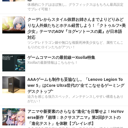
体感的にラグはほぼ無し。グラフィックスはもちろん最高設定
でプレイ可能！
クーデレからスタイル抜群お姉さんまでよりどりみど
りな人外娘たちとホテル経営しよう！「クトゥルフ×美
少女」テーマのADV『ヨグ=ソトースの庭』が日本語
対応
ツンデレドラゴン娘や無口な複眼死神美少女など、属性てんこ
もりのヒロインたちがアツい！
ゲームコマースの最前線ーXsolla特集
Xsollaの最新情報はこちらから！
AAAゲームも制作も妥協なし。「Lenovo Legion To
wer 5」はCore Ultra世代の“全てこなせるゲーミング
デスクトップ”
迫力を感じる強力スペック。メンテナンスしやすい構造もあり
がたい！
アニマや新要素のさらなる“進化”を目撃せよ！HoYov
erse新作『崩壊：ネクサスアニマ』第2回βテストの
「進化テスト」を体験【プレイレポ】