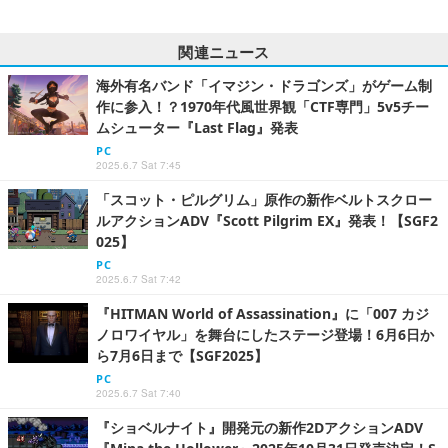
関連ニュース
海外有名バンド「イマジン・ドラゴンズ」がゲーム制
作に参入！？1970年代風世界観「CTF専門」5v5チー
ムシューター『Last Flag』発表
PC
2025.6.7 Sat 7:45
「スコット・ピルグリム」原作の新作ベルトスクロー
ルアクションADV『Scott Pilgrim EX』発表！【SGF2
025】
PC
2025.6.7 Sat 7:42
『HITMAN World of Assassination』に「007 カジ
ノロワイヤル」を舞台にしたステージ登場！6月6日か
ら7月6日まで【SGF2025】
PC
2025.6.7 Sat 7:40
『ショベルナイト』開発元の新作2DアクションADV