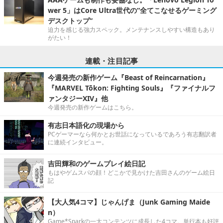
wer 5」はCore Ultra世代の“全てこなせるゲーミング
デスクトップ”
迫力を感じる強力スペック。メンテナンスしやすい構造もあり
がたい！
連載・注目記事
今週発売の新作ゲーム『Beast of Reincarnation』
『MARVEL Tōkon: Fighting Souls』『ファイナルフ
ァンタジーXIV』他
今週発売の新作ゲームはこちら。
有志日本語化の現場から
PCゲーマーなら何かとお世話になっているであろう有志翻訳者
に連続インタビュー。
吉田輝和のゲームプレイ絵日記
もはやゲムスパの顔！どこかで見かけた吉田さんのゲーム絵日
記
【大人気4コマ】じゃんげま（Junk Gaming Maide
n）
Game*Sparkの一大コンテンツに成長した4コマ。単行本も好評