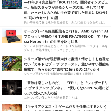
―41年ぶり完全新作『ROUTE16R』開発者インタビュ
ー。新旧スタッフが語るシリーズの魂。そして41年
前、たった1人のために手作業で直した世界に1本だけ
の“幻のカセット”の話
長い時を経て受け継がれる過去と、新たに生まれるものとは。
ゲームプレイも録画配信もこれ1台。AMD Ryzen™ AI
プロセッサ搭載の「G TUNE P5-A7G60BK-D」で『Fo
rza Horizon 6』の世界を駆け回る
ゲーム＆制作の拠点となるノートPCで話題のレースタイトルを
プレイ。放熱性能もチェックしました！
シリーズ第1作が現行機向けに復活！懐かしくも色褪せ
ない『カルドセプト ザ ファースト』遊びやすい機能も
搭載で、あらためて“原典”に触れるのにぴったり
シリーズ第1作が現行機向けの新機能を備えて復活！
「冒険は楽しいものだ」 ─『FF11』と『ウィザードリ
ィ ヴァリアンツ ダフネ』、"優しくないRPG"の沼にど
っぷり沈んだ4人の話
ふたつの沼の住人たちが語る奥深さとは。
【キャリアクエスト】ゲーム作りを仕事にするという