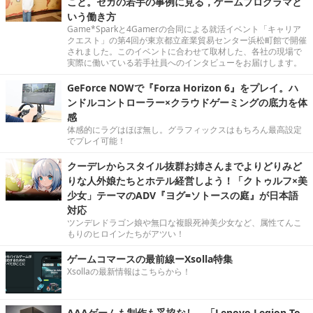
こと。セガの若手の事例に見る，ゲームプログラマと
いう働き方
Game*Sparkと4Gamerの合同による就活イベント「キャリア
クエスト」の第4回が東京都立産業貿易センター浜松町館で開催
されました。このイベントに合わせて取材した、各社の現場で
実際に働いている若手社員へのインタビューをお届けします。
GeForce NOWで『Forza Horizon 6』をプレイ。ハ
ンドルコントローラー×クラウドゲーミングの底力を体
感
体感的にラグはほぼ無し。グラフィックスはもちろん最高設定
でプレイ可能！
クーデレからスタイル抜群お姉さんまでよりどりみど
りな人外娘たちとホテル経営しよう！「クトゥルフ×美
少女」テーマのADV『ヨグ=ソトースの庭』が日本語
対応
ツンデレドラゴン娘や無口な複眼死神美少女など、属性てんこ
もりのヒロインたちがアツい！
ゲームコマースの最前線ーXsolla特集
Xsollaの最新情報はこちらから！
AAAゲームも制作も妥協なし。「Lenovo Legion To