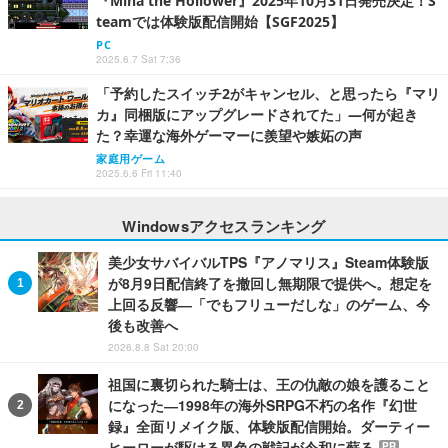
『Mina the Hollower』2025年10月31日発売決定！S
teamでは体験版配信開始【SGF2025】
PC
2025.6.7 Sat 7:36
「予約したスイッチ2がキャンセル、と思ったら『マリ
カ』同梱版にアップグレードされてた」―何が起き
た？幸運な海外ゲーマーに羨望や嫉妬の声
家庭用ゲーム
2025.6.6 Fri 11:40
Windowsアクセスランキング
美少女サバイバルTPS『アノマリス』Steam体験版
が8月9日配信終了を撤回し無期限で提供へ。想定を
上回る反響―「でもフリューだしな」のゲーム、今
後も改善へ
2026.8.8 Sat 20:00
祖国に裏切られた騎士は、王の仇敵の娘を護ること
になった―1998年の海外SRPG不朽の名作『幻世
録』全面リメイク版、体験版配信開始。ダーティー
ヒーローが駆ける異色の戦記が令和に蘇る
PR