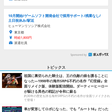
10月開始/ゲームソフト開発会社で採用サポート/残業なし/
土日祝休み/駅近
ヒューマンリソシア株式会社
東京都
時給1,800円
派遣社員
Sponsored by
トピックス
祖国に裏切られた騎士は、王の仇敵の娘を護ることに
なった―1998年の海外SRPG不朽の名作『幻世録』全
面リメイク版、体験版配信開始。ダーティーヒーロー
が駆ける異色の戦記が令和に蘇る
約30年の歴史を誇る海外SRPGの不朽の名作が全面リメイクされ
て登場！
車が変形してロボになった、でも『ルート16』だった