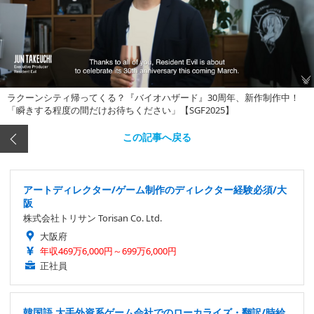
ラクーンシティ帰ってくる？『バイオハザード』30周年、新作制作中！
「瞬きする程度の間だけお待ちください」【SGF2025】
この記事へ戻る
アートディレクター/ゲーム制作のディレクター経験必須/大
阪
株式会社トリサン Torisan Co. Ltd.
大阪府
年収469万6,000円～699万6,000円
正社員
韓国語 大手外資系ゲーム会社でのローカライズ・翻訳/時給