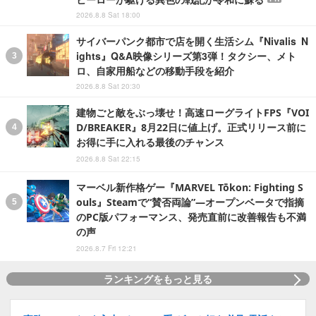
2026.8.8 Sat 18:00
サイバーパンク都市で店を開く生活シム『Nivalis N
ights』Q&A映像シリーズ第3弾！タクシー、メト
ロ、自家用船などの移動手段を紹介
2026.8.8 Sat 20:30
建物ごと敵をぶっ壊せ！高速ローグライトFPS『VOI
D/BREAKER』8月22日に値上げ。正式リリース前に
お得に手に入れる最後のチャンス
2026.8.8 Sat 22:15
マーベル新作格ゲー『MARVEL Tōkon: Fighting S
ouls』Steamで“賛否両論”―オープンベータで指摘
のPC版パフォーマンス、発売直前に改善報告も不満
の声
2026.8.7 Fri 12:21
ランキングをもっと見る