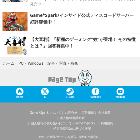
発売中！
Game*Spark/インサイド公式ディスコードサーバー
好評稼働中！
【大喜利】『新種のゲーミング“蚊”が登場！ その特徴
とは？』回答募集中！
写真・画像
ホーム
›
PC
›
Windows
›
記事
›
Home
X
STEAM
Facebook
YouTube
Game*Sparkについて
お問合せ
広告掲載
会社概要
個人情報保護方針
個人情報の取り扱いについて（Game*Spark）
利用規約
特定商取引法に基づく表記
紹介した商品/サービスを購入、契約した場合に、