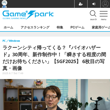
search
menu
ホーム
アクセスランキング
特集
PCゲーム
家庭用ゲー
PC
Windows
ラクーンシティ帰ってくる？『バイオハザー
ド』30周年、新作制作中！「瞬きする程度の間
だけお待ちください」【SGF2025】 6枚目の写
真・画像
2025.6.7 Sat 7:49