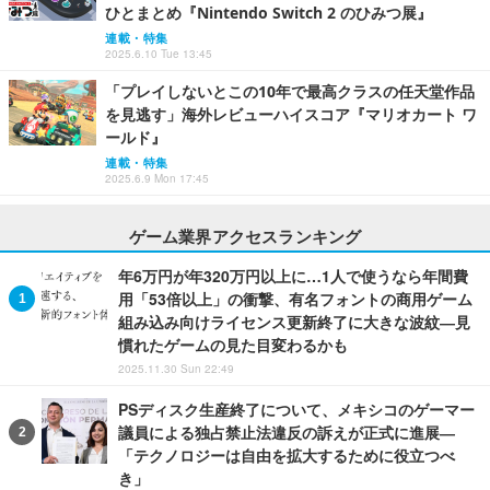
ひとまとめ『Nintendo Switch 2 のひみつ展』
連載・特集
2025.6.10 Tue 13:45
「プレイしないとこの10年で最高クラスの任天堂作品
を見逃す」海外レビューハイスコア『マリオカート ワ
ールド』
連載・特集
2025.6.9 Mon 17:45
ゲーム業界アクセスランキング
年6万円が年320万円以上に…1人で使うなら年間費
用「53倍以上」の衝撃、有名フォントの商用ゲーム
組み込み向けライセンス更新終了に大きな波紋―見
慣れたゲームの見た目変わるかも
2025.11.30 Sun 22:49
PSディスク生産終了について、メキシコのゲーマー
議員による独占禁止法違反の訴えが正式に進展―
「テクノロジーは自由を拡大するために役立つべ
き」