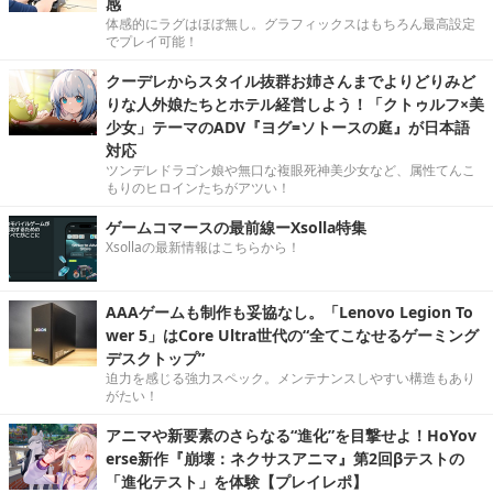
感
体感的にラグはほぼ無し。グラフィックスはもちろん最高設定
でプレイ可能！
クーデレからスタイル抜群お姉さんまでよりどりみど
りな人外娘たちとホテル経営しよう！「クトゥルフ×美
少女」テーマのADV『ヨグ=ソトースの庭』が日本語
対応
ツンデレドラゴン娘や無口な複眼死神美少女など、属性てんこ
もりのヒロインたちがアツい！
ゲームコマースの最前線ーXsolla特集
Xsollaの最新情報はこちらから！
AAAゲームも制作も妥協なし。「Lenovo Legion To
wer 5」はCore Ultra世代の“全てこなせるゲーミング
デスクトップ”
迫力を感じる強力スペック。メンテナンスしやすい構造もあり
がたい！
アニマや新要素のさらなる“進化”を目撃せよ！HoYov
erse新作『崩壊：ネクサスアニマ』第2回βテストの
「進化テスト」を体験【プレイレポ】