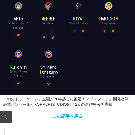
「幻のドットゲーム」企画が20年越しに復活！？『メタスラ』開発者等
豪華メンバー集うKOHACHI STUDIO6月12日の新作発表を告知
この記事へ戻る