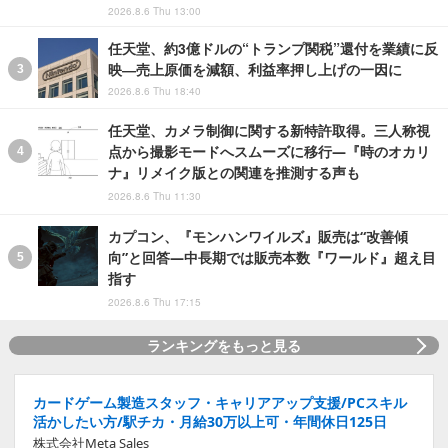
2026.8.6 Thu 13:00
任天堂、約3億ドルの“トランプ関税”還付を業績に反
映―売上原価を減額、利益率押し上げの一因に
2026.8.6 Thu 18:40
任天堂、カメラ制御に関する新特許取得。三人称視
点から撮影モードへスムーズに移行―『時のオカリ
ナ』リメイク版との関連を推測する声も
2026.8.6 Thu 11:30
カプコン、『モンハンワイルズ』販売は“改善傾
向”と回答―中長期では販売本数『ワールド』超え目
指す
2026.8.6 Thu 17:15
ランキングをもっと見る
カードゲーム製造スタッフ・キャリアアップ支援/PCスキル
活かしたい方/駅チカ・月給30万以上可・年間休日125日
株式会社Meta Sales