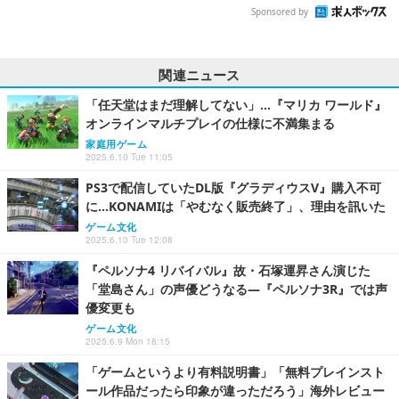
Sponsored by
関連ニュース
「任天堂はまだ理解してない」…『マリカ ワールド』
オンラインマルチプレイの仕様に不満集まる
家庭用ゲーム
2025.6.10 Tue 11:05
PS3で配信していたDL版『グラディウスV』購入不可
に…KONAMIは「やむなく販売終了」、理由を訊いた
ゲーム文化
2025.6.10 Tue 12:08
『ペルソナ4 リバイバル』故・石塚運昇さん演じた
「堂島さん」の声優どうなる―『ペルソナ3R』では声
優変更も
ゲーム文化
2025.6.9 Mon 18:15
「ゲームというより有料説明書」「無料プレインスト
ール作品だったら印象が違っただろう」海外レビュー