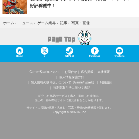
好評稼働中！
写真・画像
ホーム
›
ニュース
›
ゲーム業界
›
記事
›
Home
X
STEAM
Facebook
YouTube
Game*Sparkについて
お問合せ
広告掲載
会社概要
個人情報保護方針
個人情報の取り扱いについて（Game*Spark）
利用規約
特定商取引法に基づく表記
紹介した商品/サービスを購入、契約した場合に、
売上の一部が弊社サイトに還元されることがあります。
当サイトに掲載の記事・見出し・写真・画像の無断転載を禁じます。
Copyright © 2026 IID, Inc.