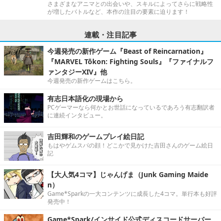
さまざまなアニマとの出会いや、スキルによってさらに戦略性
が増したバトルなど、本作の注目の要素に迫ります！
連載・注目記事
今週発売の新作ゲーム『Beast of Reincarnation』
『MARVEL Tōkon: Fighting Souls』『ファイナルフ
ァンタジーXIV』他
今週発売の新作ゲームはこちら。
有志日本語化の現場から
PCゲーマーなら何かとお世話になっているであろう有志翻訳者
に連続インタビュー。
吉田輝和のゲームプレイ絵日記
もはやゲムスパの顔！どこかで見かけた吉田さんのゲーム絵日
記
【大人気4コマ】じゃんげま（Junk Gaming Maide
n）
Game*Sparkの一大コンテンツに成長した4コマ。単行本も好評
発売中！
Game*Spark/インサイド公式ディスコードサーバー