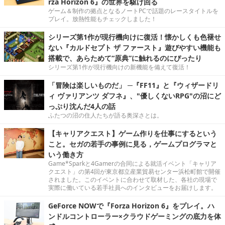
rza Horizon 6』の世界を駆け回る
ゲーム＆制作の拠点となるノートPCで話題のレースタイトルを
プレイ。放熱性能もチェックしました！
シリーズ第1作が現行機向けに復活！懐かしくも色褪せ
ない『カルドセプト ザ ファースト』遊びやすい機能も
搭載で、あらためて“原典”に触れるのにぴったり
シリーズ第1作が現行機向けの新機能を備えて復活！
「冒険は楽しいものだ」 ─『FF11』と『ウィザードリ
ィ ヴァリアンツ ダフネ』、"優しくないRPG"の沼にど
っぷり沈んだ4人の話
ふたつの沼の住人たちが語る奥深さとは。
【キャリアクエスト】ゲーム作りを仕事にするという
こと。セガの若手の事例に見る，ゲームプログラマと
いう働き方
Game*Sparkと4Gamerの合同による就活イベント「キャリア
クエスト」の第4回が東京都立産業貿易センター浜松町館で開催
されました。このイベントに合わせて取材した、各社の現場で
実際に働いている若手社員へのインタビューをお届けします。
GeForce NOWで『Forza Horizon 6』をプレイ。ハ
ンドルコントローラー×クラウドゲーミングの底力を体