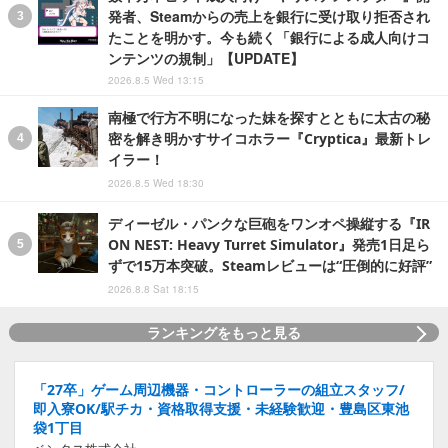
発者、Steamからの売上を銀行に受け取り拒否され
たことを明かす。今も続く「銀行による成人向けコ
ンテンツの規制」【UPDATE】
2026.8.5 Wed 13:15
南極で行方不明になった妹を探すとともに太古の秘
密を解き明かすサイコホラー『Cryptica』最新トレ
イラー！
2026.8.5 Wed 18:30
ディーゼル・パンクな巨砲をワンオペ操縦する『IR
ON NEST: Heavy Turret Simulator』発売1日足ら
ずで15万本突破。Steamレビューは“圧倒的に好評”
2026.8.8 Sat 18:15
ランキングをもっと見る
「27卒」ゲーム周辺機器・コントローラーの組立スタッフ/
即入寮OK/駅チカ・資格取得支援・未経験歓迎・豊島区東池
袋1丁目