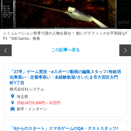
シミュレーション世界で謎の人物を探せ！ 粗いグラフィックが不気味なF
PS『500 Saints』発表
この記事へ戻る
「27卒」ゲーム実況・eスポーツ動画の編集スタッフ/有給消
化率高い・定着率高い・未経験歓迎/さいたま市大宮区大門
町1丁目
株式会社ELシステム
埼玉県
月給24万9,200円～32万円
新卒・インターン
「0からのスタート」スマホゲームのQA・テストスタッフ/