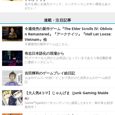
迫力を感じる強力スペック。メンテナンスしやすい構造もあり
がたい！
連載・注目記事
今週発売の新作ゲーム『The Elder Scrolls IV: Oblivio
n Remastered』『アークナイツ』『Hell Let Loose:
Vietnam』他
今週発売の新作ゲームはこちら。
有志日本語化の現場から
PCゲーマーなら何かとお世話になっているであろう有志翻訳者
に連続インタビュー。
吉田輝和のゲームプレイ絵日記
もはやゲムスパの顔！どこかで見かけた吉田さんのゲーム絵日
記
【大人気4コマ】じゃんげま（Junk Gaming Maide
n）
Game*Sparkの一大コンテンツに成長した4コマ。単行本も好評
発売中！