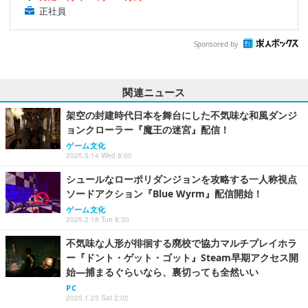
正社員
Sponsored by
関連ニュース
架空の封建時代日本を舞台にした不気味な和風ダンジ
ョンクローラー『魔王の迷宮』配信！
ゲーム文化
2025.5.14 Wed 8:00
シュールなローポリダンジョンを攻略する一人称視点
ソードアクション『Blue Wyrm』配信開始！
ゲーム文化
2025.2.18 Tue 8:30
不気味な人形が徘徊する廃校で協力マルチプレイホラ
ー『ドント・ゲット・ゴット』Steam早期アクセス開
始―捕まるぐらいなら、裏切っても全然いい
PC
2025.1.25 Sat 2:02