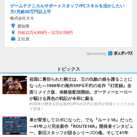
ゲームテクニカルサポートスタッフ/PCスキルを活かしたい
方/月給30万円以上可
株式会社大斗
愛知県
月給22万4,900円～32万9,700円
正社員
Sponsored by
トピックス
祖国に裏切られた騎士は、王の仇敵の娘を護ることに
なった―1998年の海外SRPG不朽の名作『幻世録』全
面リメイク版、体験版配信開始。ダーティーヒーロー
が駆ける異色の戦記が令和に蘇る
約30年の歴史を誇る海外SRPGの不朽の名作が全面リメイクされ
て登場！
車が変形してロボになった、でも『ルート16』だった
―41年ぶり完全新作『ROUTE16R』開発者インタビュ
ー。新旧スタッフが語るシリーズの魂。そして41年