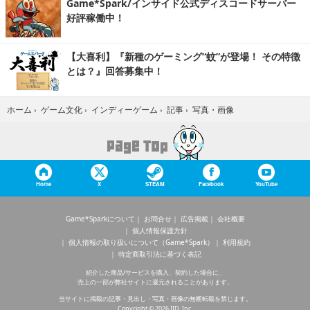
Game*Spark/インサイド公式ディスコードサーバー
好評稼働中！
【大喜利】『新種のゲーミング“蚊”が登場！ その特徴
とは？』回答募集中！
写真・画像
ホーム
›
ゲーム文化
›
インディーゲーム
›
記事
›
Home
X
STEAM
Facebook
YouTube
Game*Sparkについて
お問合せ
広告掲載
会社概要
個人情報保護方針
個人情報の取り扱いについて（Game*Spark）
利用規約
特定商取引法に基づく表記
紹介した商品/サービスを購入、契約した場合に、
売上の一部が弊社サイトに還元されることがあります。
当サイトに掲載の記事・見出し・写真・画像の無断転載を禁じます。
Copyright © 2026 IID, Inc.