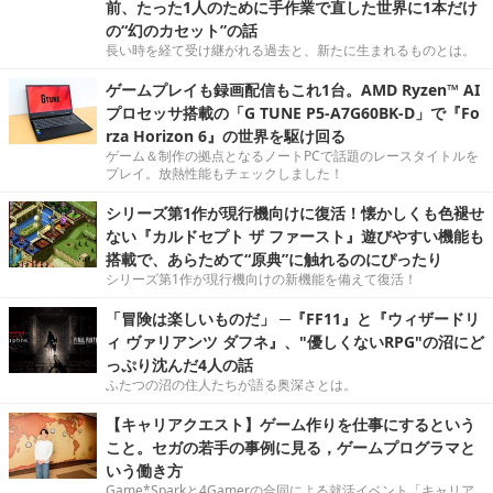
前、たった1人のために手作業で直した世界に1本だけ
の“幻のカセット”の話
長い時を経て受け継がれる過去と、新たに生まれるものとは。
ゲームプレイも録画配信もこれ1台。AMD Ryzen™ AI
プロセッサ搭載の「G TUNE P5-A7G60BK-D」で『Fo
rza Horizon 6』の世界を駆け回る
ゲーム＆制作の拠点となるノートPCで話題のレースタイトルを
プレイ。放熱性能もチェックしました！
シリーズ第1作が現行機向けに復活！懐かしくも色褪せ
ない『カルドセプト ザ ファースト』遊びやすい機能も
搭載で、あらためて“原典”に触れるのにぴったり
シリーズ第1作が現行機向けの新機能を備えて復活！
「冒険は楽しいものだ」 ─『FF11』と『ウィザードリ
ィ ヴァリアンツ ダフネ』、"優しくないRPG"の沼にど
っぷり沈んだ4人の話
ふたつの沼の住人たちが語る奥深さとは。
【キャリアクエスト】ゲーム作りを仕事にするという
こと。セガの若手の事例に見る，ゲームプログラマと
いう働き方
Game*Sparkと4Gamerの合同による就活イベント「キャリア