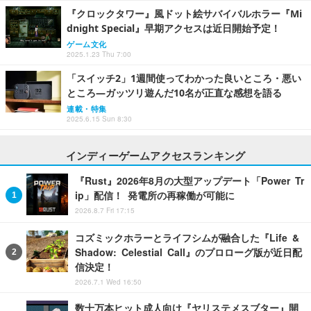
『クロックタワー』風ドット絵サバイバルホラー『Mi
dnight Special』早期アクセスは近日開始予定！
ゲーム文化
2025.1.23 Thu 7:00
「スイッチ2」1週間使ってわかった良いところ・悪い
ところ―ガッツリ遊んだ10名が正直な感想を語る
連載・特集
2025.6.15 Sun 8:30
インディーゲームアクセスランキング
『Rust』2026年8月の大型アップデート「Power Tr
ip」配信！ 発電所の再稼働が可能に
2026.8.7 Fri 17:15
コズミックホラーとライフシムが融合した『Life &
Shadow: Celestial Call』のプロローグ版が近日配
信決定！
2026.7.1 Wed 16:50
数十万本ヒット成人向け『ヤリステメスブター』開