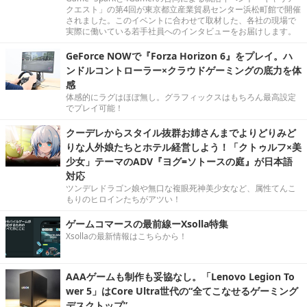
クエスト」の第4回が東京都立産業貿易センター浜松町館で開催
されました。このイベントに合わせて取材した、各社の現場で
実際に働いている若手社員へのインタビューをお届けします。
GeForce NOWで『Forza Horizon 6』をプレイ。ハ
ンドルコントローラー×クラウドゲーミングの底力を体
感
体感的にラグはほぼ無し。グラフィックスはもちろん最高設定
でプレイ可能！
クーデレからスタイル抜群お姉さんまでよりどりみど
りな人外娘たちとホテル経営しよう！「クトゥルフ×美
少女」テーマのADV『ヨグ=ソトースの庭』が日本語
対応
ツンデレドラゴン娘や無口な複眼死神美少女など、属性てんこ
もりのヒロインたちがアツい！
ゲームコマースの最前線ーXsolla特集
Xsollaの最新情報はこちらから！
AAAゲームも制作も妥協なし。「Lenovo Legion To
wer 5」はCore Ultra世代の“全てこなせるゲーミング
デスクトップ”