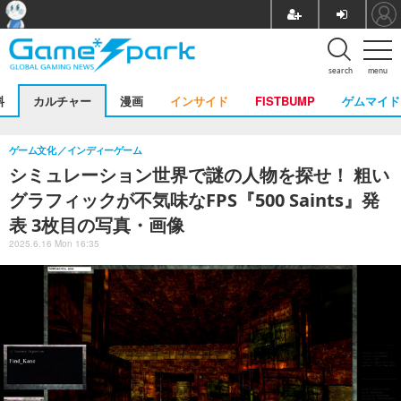
search
menu
料
カルチャー
漫画
インサイド
FISTBUMP
ゲムマイド
ゲーム文化
インディーゲーム
シミュレーション世界で謎の人物を探せ！ 粗い
グラフィックが不気味なFPS『500 Saints』発
表 3枚目の写真・画像
2025.6.16 Mon 16:35