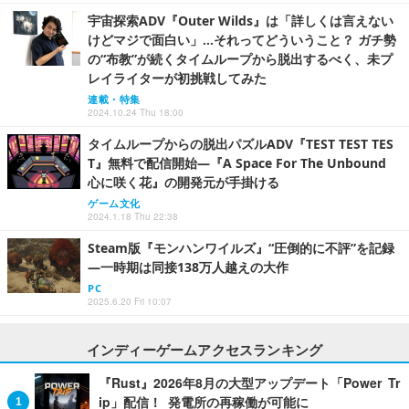
宇宙探索ADV『Outer Wilds』は「詳しくは言えない
けどマジで面白い」…それってどういうこと？ ガチ勢
の“布教”が続くタイムループから脱出するべく、未プ
レイライターが初挑戦してみた
連載・特集
2024.10.24 Thu 18:00
タイムループからの脱出パズルADV『TEST TEST TES
T』無料で配信開始―『A Space For The Unbound
心に咲く花』の開発元が手掛ける
ゲーム文化
2024.1.18 Thu 22:38
Steam版『モンハンワイルズ』“圧倒的に不評”を記録
―一時期は同接138万人越えの大作
PC
2025.6.20 Fri 10:07
インディーゲームアクセスランキング
『Rust』2026年8月の大型アップデート「Power Tr
ip」配信！ 発電所の再稼働が可能に