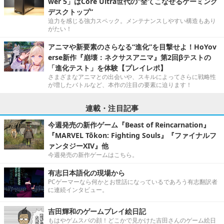
wer 5」はCore Ultra世代の“全てこなせるゲーミング
デスクトップ”
迫力を感じる強力スペック。メンテナンスしやすい構造もあり
がたい！
アニマや新要素のさらなる“進化”を目撃せよ！HoYov
erse新作『崩壊：ネクサスアニマ』第2回βテストの
「進化テスト」を体験【プレイレポ】
さまざまなアニマとの出会いや、スキルによってさらに戦略性
が増したバトルなど、本作の注目の要素に迫ります！
連載・注目記事
今週発売の新作ゲーム『Beast of Reincarnation』
『MARVEL Tōkon: Fighting Souls』『ファイナルフ
ァンタジーXIV』他
今週発売の新作ゲームはこちら。
有志日本語化の現場から
PCゲーマーなら何かとお世話になっているであろう有志翻訳者
に連続インタビュー。
吉田輝和のゲームプレイ絵日記
もはやゲムスパの顔！どこかで見かけた吉田さんのゲーム絵日