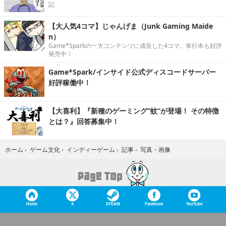
記
【大人気4コマ】じゃんげま（Junk Gaming Maide
n）
Game*Sparkの一大コンテンツに成長した4コマ。単行本も好評
発売中！
Game*Spark/インサイド公式ディスコードサーバー
好評稼働中！
【大喜利】『新種のゲーミング“蚊”が登場！ その特徴
とは？』回答募集中！
写真・画像
ホーム
›
ゲーム文化
›
インディーゲーム
›
記事
›
Home
X
STEAM
Facebook
YouTube