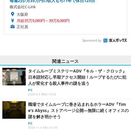
毎週2日/月35万円の収入も可/1年で休日125日
株式会社C-Link
大阪府
月給35万9,000円～39万8,000円
正社員
Sponsored by
関連ニュース
タイムループミステリーADV『キル・ザ・クロック』
日本語対応し早期アクセス開始！ループするたびに犯
人が変化する殺人事件の謎を追う
PC
2025.6.4 Wed 19:23
職場でタイムループに巻き込まれるホラーADV『Tim
e's Abyss』ストアページ公開―無限に続くオフィスの
謎を解き明かそう
PC
2024.11.4 Mon 21:00