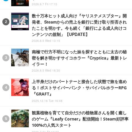
2026.8.7 Fri 17:15
数十万本ヒット成人向け『ヤリステメスブター』開
発者、Steamからの売上を銀行に受け取り拒否され
たことを明かす。今も続く「銀行による成人向けコ
ンテンツの規制」【UPDATE】
2026.8.5 Wed 13:15
南極で行方不明になった妹を探すとともに太古の秘
密を解き明かすサイコホラー『Cryptica』最新トレ
イラー！
2026.8.5 Wed 18:30
上半身だけのパートナーと接合した状態で旅を進め
る！ポストサイバーパンク・サバイバルホラーRPG
『GRAFT』
2025.12.16 Tue 16:48
観葉植物を育てて自分だけの植物屋さんを開く癒し
のゲーム『Leafy Corner』配信開始！Steam好評率
100%の人気スタート
2026.7.31 Fri 10:30