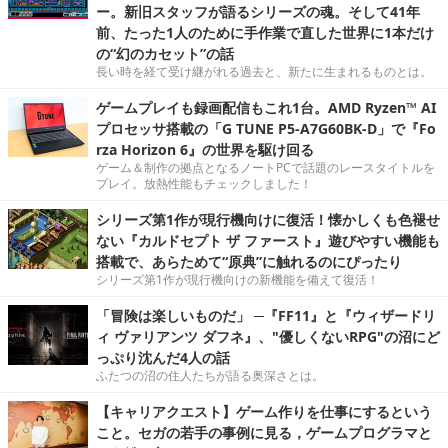
ー。新旧スタッフが語るシリーズの魂。そして41年
前、たった1人のために手作業で直した世界に1本だけ
の“幻のカセット”の話
長い時を経て受け継がれる過去と、新たに生まれるものとは。
ゲームプレイも録画配信もこれ1台。AMD Ryzen™ AI
プロセッサ搭載の「G TUNE P5-A7G60BK-D」で『Fo
rza Horizon 6』の世界を駆け回る
ゲーム＆制作の拠点となるノートPCで話題のレースタイトルを
プレイ。放熱性能もチェックしました！
シリーズ第1作が現行機向けに復活！懐かしくも色褪せ
ない『カルドセプト ザ ファースト』遊びやすい機能も
搭載で、あらためて“原典”に触れるのにぴったり
シリーズ第1作が現行機向けの新機能を備えて復活！
「冒険は楽しいものだ」 ─『FF11』と『ウィザードリ
ィ ヴァリアンツ ダフネ』、"優しくないRPG"の沼にど
っぷり沈んだ4人の話
ふたつの沼の住人たちが語る奥深さとは。
【キャリアクエスト】ゲーム作りを仕事にするという
こと。セガの若手の事例に見る，ゲームプログラマと