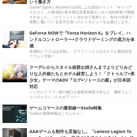
いう働き方
Game*Sparkと4Gamerの合同による就活イベント「キャリア
クエスト」の第4回が東京都立産業貿易センター浜松町館で開催
されました。このイベントに合わせて取材した、各社の現場で
実際に働いている若手社員へのインタビューをお届けします。
GeForce NOWで『Forza Horizon 6』をプレイ。ハ
ンドルコントローラー×クラウドゲーミングの底力を体
感
体感的にラグはほぼ無し。グラフィックスはもちろん最高設定
でプレイ可能！
クーデレからスタイル抜群お姉さんまでよりどりみど
りな人外娘たちとホテル経営しよう！「クトゥルフ×美
少女」テーマのADV『ヨグ=ソトースの庭』が日本語
対応
ツンデレドラゴン娘や無口な複眼死神美少女など、属性てんこ
もりのヒロインたちがアツい！
ゲームコマースの最前線ーXsolla特集
Xsollaの最新情報はこちらから！
AAAゲームも制作も妥協なし。「Lenovo Legion To