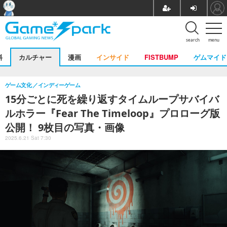
search
menu
料
カルチャー
漫画
インサイド
FISTBUMP
ゲムマイド
ゲーム文化
インディーゲーム
15分ごとに死を繰り返すタイムループサバイバ
ルホラー『Fear The Timeloop』プロローグ版
公開！ 9枚目の写真・画像
2025.6.21 Sat 7:30