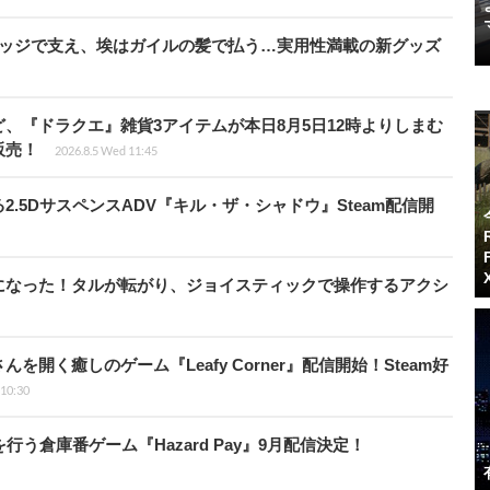
リッジで支え、埃はガイルの髪で払う…実用性満載の新グッズ
、『ドラクエ』雑貨3アイテムが本日8月5日12時よりしまむ
販売！
2026.8.5 Wed 11:45
.5DサスペンスADV『キル・ザ・シャドウ』Steam配信開
になった！タルが転がり、ジョイスティックで操作するアクシ
開く癒しのゲーム『Leafy Corner』配信開始！Steam好
 10:30
う倉庫番ゲーム『Hazard Pay』9月配信決定！