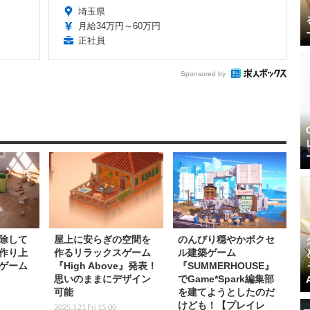
埼玉県
月給34万円～60万円
正社員
Sponsored by
除して
屋上に安らぎの空間を
のんびり穏やかボクセ
作り上
作るリラックスゲーム
ル建築ゲーム
ゲーム
『High Above』発表！
『SUMMERHOUSE』
！
思いのままにデザイン
でGame*Spark編集部
可能
を建てようとしたのだ
けども！【プレイレ
2025.3.21 Fri 15:00