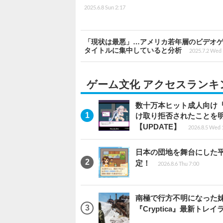
2025.6.8 Sun 2:17
「現状は最悪」…アメリカ若年層のビデオゲ
タイトルに集中していると分析
2025.7.2 Wed 
ゲーム文化 アクセスランキ
数十万本ヒット成人向け『
け取り拒否されたことを
【UPDATE】
2026.8.5 Wed 
日本の団地を舞台にした平成
定！
2026.8.6 Thu 7:00
南極で行方不明になった
『Cryptica』最新トレイ