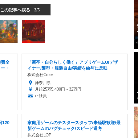
この記事へ戻る
2/5
通費全
「新卒・自分らしく働く」アプリゲームUIデザ
ュー・
イナー/髪型・服装自由/実績を給与に反映
株式会社Creer
神奈川県
月給25万5,400円～32万円
正社員
120
家庭用ゲームのテスタースタッフ/未経験歓迎/最
新ゲームのバグチェック/スピード選考
株式会社LOP