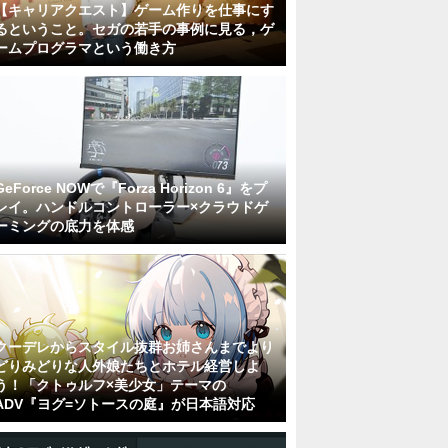
【キャリアクエスト】ゲーム作りを仕事にす
るということ。セガの若手の事例に見る，ゲ
ームプログラマという働き方
GeForce NOWで『Forza Horizon 6』をプ
レイ。ハンドルコントローラー×クラウドゲ
ーミングの底力を体感
クーデレからスタイル抜群お姉さんまでより
どりみどりな人外娘たちとホテル経営しよ
う！「クトゥルフ×美少女」テーマの
ADV『ヨグ=ソトースの庭』が日本語対応