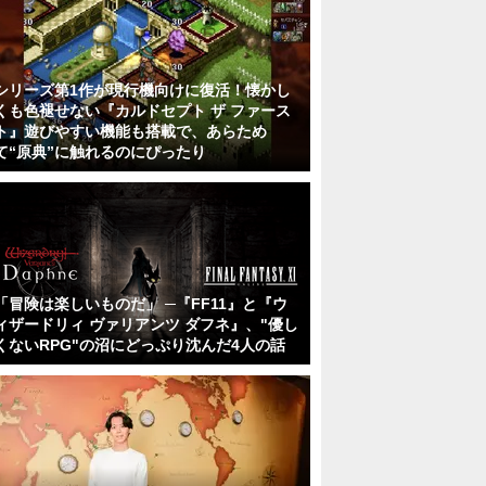
シリーズ第1作が現行機向けに復活！懐かし
くも色褪せない『カルドセプト ザ ファース
ト』遊びやすい機能も搭載で、あらため
て“原典”に触れるのにぴったり
「冒険は楽しいものだ」 ─『FF11』と『ウ
ィザードリィ ヴァリアンツ ダフネ』、"優し
くないRPG"の沼にどっぷり沈んだ4人の話