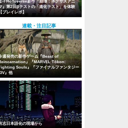
よ！HoYoverse新作『崩壊：ネクサスアニ
マ』第2回βテストの「進化テスト」を体験
【プレイレポ】
連載・注目記事
今週発売の新作ゲーム『Beast of
Reincarnation』『MARVEL Tōkon:
Fighting Souls』『ファイナルファンタジー
XIV』他
有志日本語化の現場から