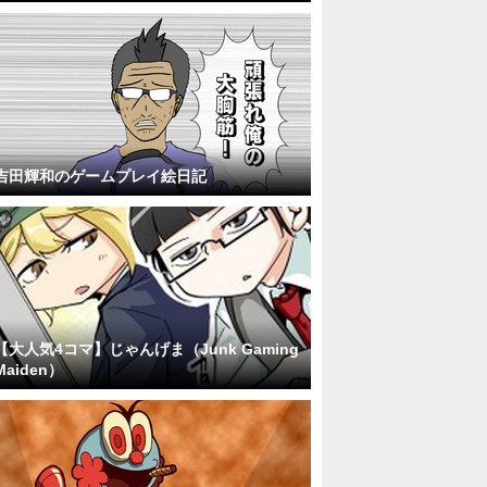
吉田輝和のゲームプレイ絵日記
【大人気4コマ】じゃんげま（Junk Gaming
Maiden）