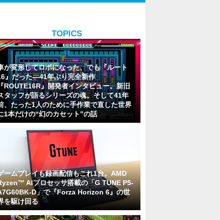
TOPICS
車が変形してロボになった、でも『ルート
16』だった―41年ぶり完全新作
『ROUTE16R』開発者インタビュー。新旧
スタッフが語るシリーズの魂。そして41年
前、たった1人のために手作業で直した世界
に1本だけの“幻のカセット”の話
ゲームプレイも録画配信もこれ1台。AMD
Ryzen™ AIプロセッサ搭載の「G TUNE P5-
A7G60BK-D」で『Forza Horizon 6』の世
界を駆け回る