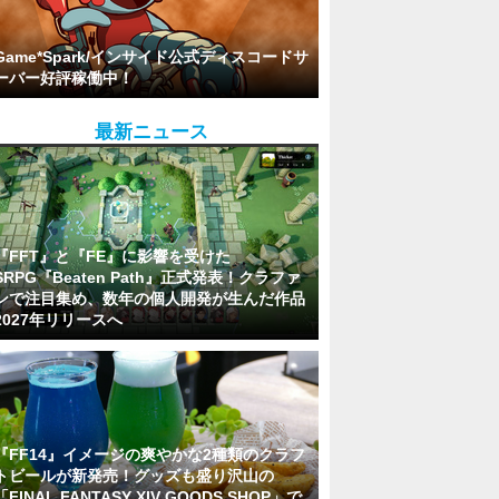
Game*Spark/インサイド公式ディスコードサ
ーバー好評稼働中！
最新ニュース
『FFT』と『FE』に影響を受けた
SRPG『Beaten Path』正式発表！クラファ
ンで注目集め、数年の個人開発が生んだ作品
2027年リリースへ
『FF14』イメージの爽やかな2種類のクラフ
トビールが新発売！グッズも盛り沢山の
「FINAL FANTASY XIV GOODS SHOP」で