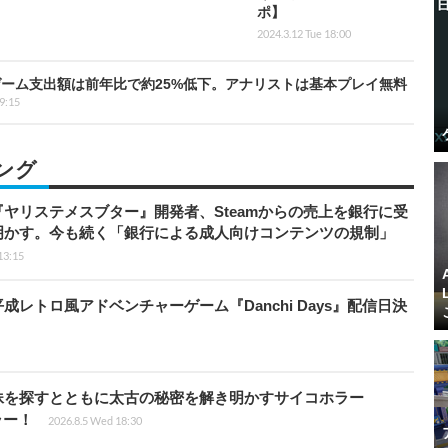
ポ】
2024.3.12 Tue 18:00
ーム支出額は前年比で約25%低下。アナリストは基本プレイ無料
9:15
ング
ヤリステメスブター』開発者、Steamからの売上を銀行に受
明かす。今も続く「銀行による成人向けコンテンツの規制」
13:15
レトロ風アドベンチャーゲーム『Danchi Days』配信日決
妹を探すとともに太古の秘密を解き明かすサイコホラー
ラー！
2026.8.5 Wed 18:30