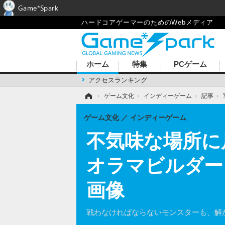
Game*Spark
ハードコアゲーマーのためのWebメディア
ホーム
特集
PCゲーム
アクセスランキング
ホーム
›
ゲーム文化
›
インディーゲーム
›
記事
›
ゲーム文化
インディーゲーム
不気味な場所に
オラマビルダー『W
画像
戦わなければならないモンスターも、解