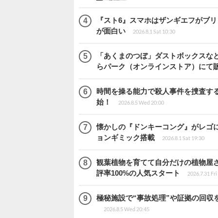
『スト6』スマホはザンギエフがブ
が面白い
2026.8.1 Sat 10:30
「あくまのつぼ」ダストボックスなど
らパーク（オンラインストア）にて
時間を操る能力で殺人事件を捜査する2
始！
2026.8.5 Wed 20:00
懐かしの『ドンキーコング』がレゴ
ョンギミック搭載
2026.8.1 Sat 19:30
観葉植物を育てて自分だけの植物屋さんを
評率100%の人気スタート
2026.7.31 Fri
極秘施設で“事故処理”や証拠の回収を行
2026.8.5 Wed 20:45