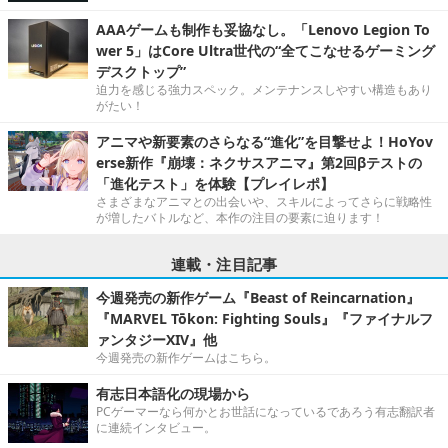
AAAゲームも制作も妥協なし。「Lenovo Legion To
wer 5」はCore Ultra世代の“全てこなせるゲーミング
デスクトップ”
迫力を感じる強力スペック。メンテナンスしやすい構造もあり
がたい！
アニマや新要素のさらなる“進化”を目撃せよ！HoYov
erse新作『崩壊：ネクサスアニマ』第2回βテストの
「進化テスト」を体験【プレイレポ】
さまざまなアニマとの出会いや、スキルによってさらに戦略性
が増したバトルなど、本作の注目の要素に迫ります！
連載・注目記事
今週発売の新作ゲーム『Beast of Reincarnation』
『MARVEL Tōkon: Fighting Souls』『ファイナルフ
ァンタジーXIV』他
今週発売の新作ゲームはこちら。
有志日本語化の現場から
PCゲーマーなら何かとお世話になっているであろう有志翻訳者
に連続インタビュー。