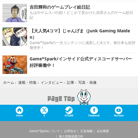
吉田輝和のゲームプレイ絵日記
もはやゲムスパの顔！どこかで見かけた吉田さんのゲーム絵日
記
【大人気4コマ】じゃんげま（Junk Gaming Maide
n）
Game*Sparkの一大コンテンツに成長した4コマ。単行本も好評
発売中！
Game*Spark/インサイド公式ディスコードサーバー
好評稼働中！
写真・画像
ホーム
›
連載・特集
›
インタビュー
›
記事
›
Home
X
STEAM
Facebook
YouTube
Game*Sparkについて
お問合せ
広告掲載
会社概要
個人情報保護方針