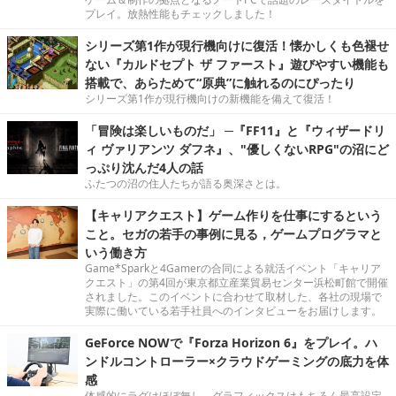
プレイ。放熱性能もチェックしました！
シリーズ第1作が現行機向けに復活！懐かしくも色褪せ
ない『カルドセプト ザ ファースト』遊びやすい機能も
搭載で、あらためて“原典”に触れるのにぴったり
シリーズ第1作が現行機向けの新機能を備えて復活！
「冒険は楽しいものだ」 ─『FF11』と『ウィザードリ
ィ ヴァリアンツ ダフネ』、"優しくないRPG"の沼にど
っぷり沈んだ4人の話
ふたつの沼の住人たちが語る奥深さとは。
【キャリアクエスト】ゲーム作りを仕事にするという
こと。セガの若手の事例に見る，ゲームプログラマと
いう働き方
Game*Sparkと4Gamerの合同による就活イベント「キャリア
クエスト」の第4回が東京都立産業貿易センター浜松町館で開催
されました。このイベントに合わせて取材した、各社の現場で
実際に働いている若手社員へのインタビューをお届けします。
GeForce NOWで『Forza Horizon 6』をプレイ。ハ
ンドルコントローラー×クラウドゲーミングの底力を体
感
体感的にラグはほぼ無し。グラフィックスはもちろん最高設定