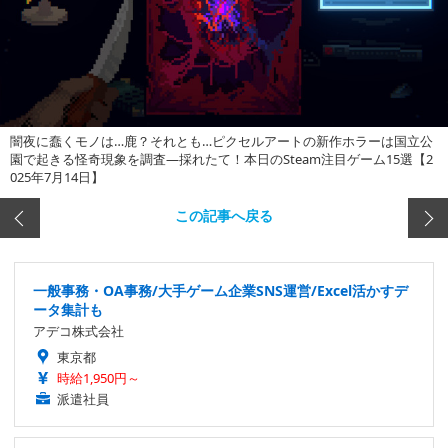
闇夜に蠢くモノは…鹿？それとも…ピクセルアートの新作ホラーは国立公
園で起きる怪奇現象を調査―採れたて！本日のSteam注目ゲーム15選【2
025年7月14日】
この記事へ戻る
一般事務・OA事務/大手ゲーム企業SNS運営/Excel活かすデ
ータ集計も
アデコ株式会社
東京都
時給1,950円～
派遣社員