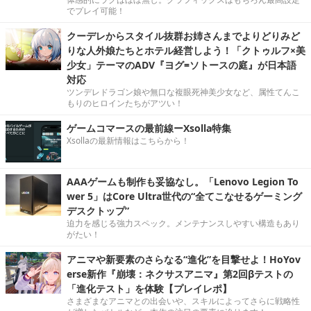
でプレイ可能！
クーデレからスタイル抜群お姉さんまでよりどりみど
りな人外娘たちとホテル経営しよう！「クトゥルフ×美
少女」テーマのADV『ヨグ=ソトースの庭』が日本語
対応
ツンデレドラゴン娘や無口な複眼死神美少女など、属性てんこ
もりのヒロインたちがアツい！
ゲームコマースの最前線ーXsolla特集
Xsollaの最新情報はこちらから！
AAAゲームも制作も妥協なし。「Lenovo Legion To
wer 5」はCore Ultra世代の“全てこなせるゲーミング
デスクトップ”
迫力を感じる強力スペック。メンテナンスしやすい構造もあり
がたい！
アニマや新要素のさらなる“進化”を目撃せよ！HoYov
erse新作『崩壊：ネクサスアニマ』第2回βテストの
「進化テスト」を体験【プレイレポ】
さまざまなアニマとの出会いや、スキルによってさらに戦略性