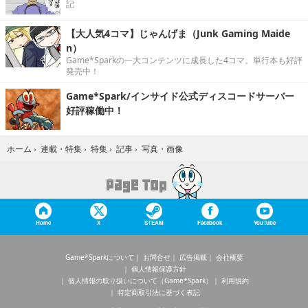
記
【大人気4コマ】じゃんげま（Junk Gaming Maide
n）
Game*Sparkの一大コンテンツに成長した4コマ。単行本も好評
発売中！
Game*Spark/インサイド公式ディスコードサーバー
好評稼働中！
写真・画像
ホーム
›
連載・特集
›
特集
›
記事
›
Home
X
STEAM
Facebook
YouTube
Game*Sparkについて
お問合せ
広告掲載
会社概要
個人情報保護方針
個人情報の取り扱いについて（Game*Spark）
利用規約
特定商取引法に基づく表記