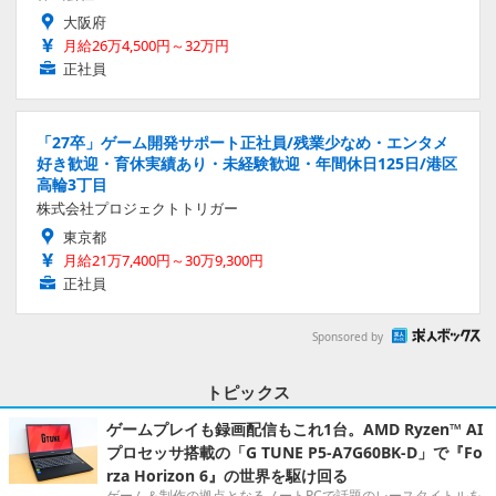
大阪府
月給26万4,500円～32万円
正社員
「27卒」ゲーム開発サポート正社員/残業少なめ・エンタメ
好き歓迎・育休実績あり・未経験歓迎・年間休日125日/港区
高輪3丁目
株式会社プロジェクトトリガー
東京都
月給21万7,400円～30万9,300円
正社員
Sponsored by
トピックス
ゲームプレイも録画配信もこれ1台。AMD Ryzen™ AI
プロセッサ搭載の「G TUNE P5-A7G60BK-D」で『Fo
rza Horizon 6』の世界を駆け回る
ゲーム＆制作の拠点となるノートPCで話題のレースタイトルを