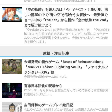
が増したバトルなど、本作の注目の要素に迫ります！
『空の軌跡』を遊ぶのは「今」がベスト！暑い夏、涼
しい部屋の中で“青い空”が似合う大冒険へ―最安値で
セール中の『the 1st』から新作『空の軌跡 the 2nd』
まで駆け抜けよう
『空の軌跡 the 2nd』の発売が目前に迫る今こそ、『空の軌跡 t
he 1st』から遊び始める絶好のタイミング！ 快適になったゲー
ムシステムや新要素を交えながら、今遊びたい本シリーズの魅
力を紹介します。
連載・注目記事
今週発売の新作ゲーム『Beast of Reincarnation』
『MARVEL Tōkon: Fighting Souls』『ファイナルフ
ァンタジーXIV』他
今週発売の新作ゲームはこちら。
有志日本語化の現場から
PCゲーマーなら何かとお世話になっているであろう有志翻訳者
に連続インタビュー。
吉田輝和のゲームプレイ絵日記
もはやゲムスパの顔！どこかで見かけた吉田さんのゲーム絵日