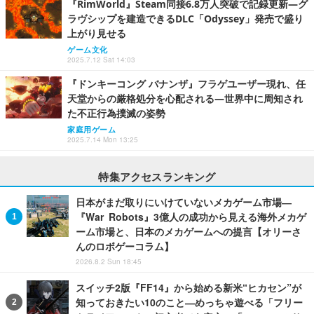
『RimWorld』Steam同接6.8万人突破で記録更新―グ
ラヴシップを建造できるDLC「Odyssey」発売で盛り
上がり見せる
ゲーム文化
2025.7.12 Sat 14:03
『ドンキーコング バナンザ』フラゲユーザー現れ、任
天堂からの厳格処分を心配される―世界中に周知され
た不正行為撲滅の姿勢
家庭用ゲーム
2025.7.14 Mon 13:25
特集アクセスランキング
日本がまだ取りにいけていないメカゲーム市場―
『War Robots』3億人の成功から見える海外メカゲ
ーム市場と、日本のメカゲームへの提言【オリーさ
んのロボゲーコラム】
2026.8.2 Sun 18:45
スイッチ2版『FF14』から始める新米“ヒカセン”が
知っておきたい10のこと―めっちゃ遊べる「フリー