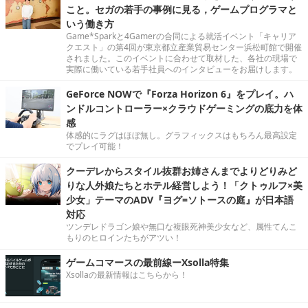
こと。セガの若手の事例に見る，ゲームプログラマと
いう働き方
Game*Sparkと4Gamerの合同による就活イベント「キャリア
クエスト」の第4回が東京都立産業貿易センター浜松町館で開催
されました。このイベントに合わせて取材した、各社の現場で
実際に働いている若手社員へのインタビューをお届けします。
GeForce NOWで『Forza Horizon 6』をプレイ。ハ
ンドルコントローラー×クラウドゲーミングの底力を体
感
体感的にラグはほぼ無し。グラフィックスはもちろん最高設定
でプレイ可能！
クーデレからスタイル抜群お姉さんまでよりどりみど
りな人外娘たちとホテル経営しよう！「クトゥルフ×美
少女」テーマのADV『ヨグ=ソトースの庭』が日本語
対応
ツンデレドラゴン娘や無口な複眼死神美少女など、属性てんこ
もりのヒロインたちがアツい！
ゲームコマースの最前線ーXsolla特集
Xsollaの最新情報はこちらから！