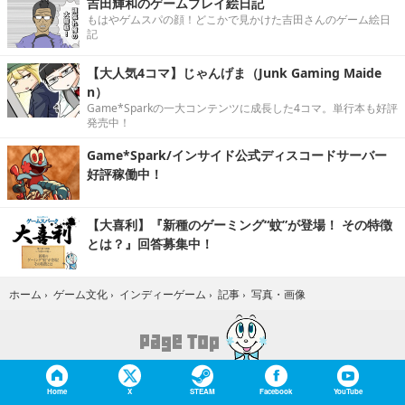
吉田輝和のゲームプレイ絵日記
もはやゲムスパの顔！どこかで見かけた吉田さんのゲーム絵日
記
【大人気4コマ】じゃんげま（Junk Gaming Maide
n）
Game*Sparkの一大コンテンツに成長した4コマ。単行本も好評
発売中！
Game*Spark/インサイド公式ディスコードサーバー
好評稼働中！
【大喜利】『新種のゲーミング“蚊”が登場！ その特徴
とは？』回答募集中！
写真・画像
ホーム
›
ゲーム文化
›
インディーゲーム
›
記事
›
Home
X
STEAM
Facebook
YouTube