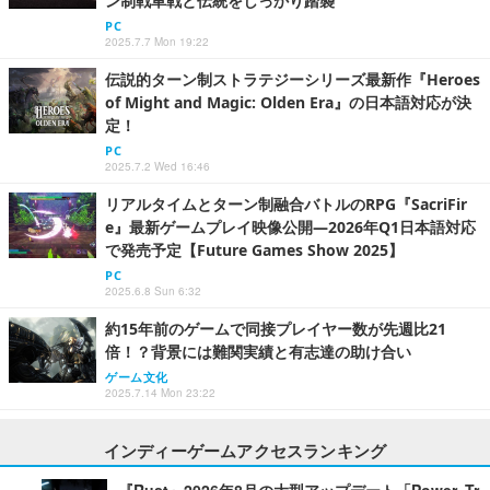
ン制戦車戦と伝統をしっかり踏襲
PC
2025.7.7 Mon 19:22
伝説的ターン制ストラテジーシリーズ最新作『Heroes
of Might and Magic: Olden Era』の日本語対応が決
定！
PC
2025.7.2 Wed 16:46
リアルタイムとターン制融合バトルのRPG『SacriFir
e』最新ゲームプレイ映像公開―2026年Q1日本語対応
で発売予定【Future Games Show 2025】
PC
2025.6.8 Sun 6:32
約15年前のゲームで同接プレイヤー数が先週比21
倍！？背景には難関実績と有志達の助け合い
ゲーム文化
2025.7.14 Mon 23:22
インディーゲームアクセスランキング
『Rust』2026年8月の大型アップデート「Power Tr