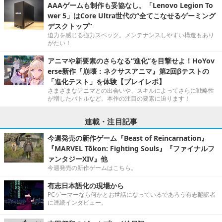
AAAゲームも制作も妥協なし。「Lenovo Legion To
wer 5」はCore Ultra世代の“全てこなせるゲーミング
デスクトップ”
迫力を感じる強力スペック。メンテナンスしやすい構造もあり
がたい！
アニマや新要素のさらなる“進化”を目撃せよ！HoYov
erse新作『崩壊：ネクサスアニマ』第2回βテストの
「進化テスト」を体験【プレイレポ】
さまざまなアニマとの出会いや、スキルによってさらに戦略性
が増したバトルなど、本作の注目の要素に迫ります！
連載・注目記事
今週発売の新作ゲーム『Beast of Reincarnation』
『MARVEL Tōkon: Fighting Souls』『ファイナルフ
ァンタジーXIV』他
今週発売の新作ゲームはこちら。
有志日本語化の現場から
PCゲーマーなら何かとお世話になっているであろう有志翻訳者
に連続インタビュー。