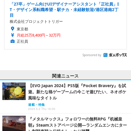
「27卒」ゲーム向けUIデザイナーアシスタント「正社員」I
T・デザイン系転職希望・駅チカ・未経験歓迎/港区港南2丁
目
株式会社プロジェクトトリガー
東京都
月給25万8,400円～32万円
正社員
Sponsored by
関連ニュース
【EVO Japan 2024】PS5版『Pocket Bravery』を試
遊。新たな格ゲーブームの今こそ遊びたい、ネオポケ
風味なタイトル
連載・特集
2024.5.2 Thu 16:00
『メタルマックス』フォロワーの無料RPG『机械皇
朝』Steamストアページ公開―ランダムエンカにター