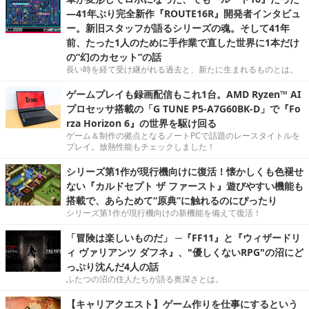
―41年ぶり完全新作『ROUTE16R』開発者インタビュ
ー。新旧スタッフが語るシリーズの魂。そして41年
前、たった1人のために手作業で直した世界に1本だけ
の“幻のカセット”の話
長い時を経て受け継がれる過去と、新たに生まれるものとは。
ゲームプレイも録画配信もこれ1台。AMD Ryzen™ AI
プロセッサ搭載の「G TUNE P5-A7G60BK-D」で『Fo
rza Horizon 6』の世界を駆け回る
ゲーム＆制作の拠点となるノートPCで話題のレースタイトルを
プレイ。放熱性能もチェックしました！
シリーズ第1作が現行機向けに復活！懐かしくも色褪せ
ない『カルドセプト ザ ファースト』遊びやすい機能も
搭載で、あらためて“原典”に触れるのにぴったり
シリーズ第1作が現行機向けの新機能を備えて復活！
「冒険は楽しいものだ」 ─『FF11』と『ウィザードリ
ィ ヴァリアンツ ダフネ』、"優しくないRPG"の沼にど
っぷり沈んだ4人の話
ふたつの沼の住人たちが語る奥深さとは。
【キャリアクエスト】ゲーム作りを仕事にするという