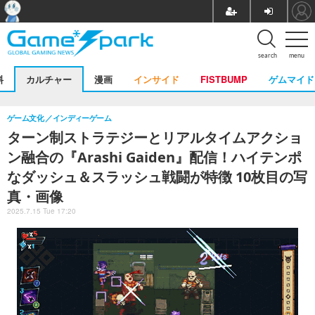
search
menu
料
カルチャー
漫画
インサイド
FISTBUMP
ゲムマイド
ゲーム文化
インディーゲーム
ターン制ストラテジーとリアルタイムアクショ
ン融合の『Arashi Gaiden』配信！ハイテンポ
なダッシュ＆スラッシュ戦闘が特徴 10枚目の写
真・画像
2025.7.15 Tue 17:20