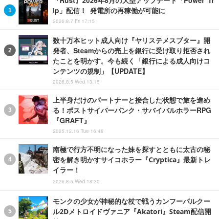
ip」配信！ 発電所の再稼働が可能に
2026.8.7 Fri 17:15
数十万本ヒット成人向け『ヤリステメスブター』開
発者、Steamからの売上を銀行に受け取り拒否され
たことを明かす。今も続く「銀行による成人向けコ
ンテンツの規制」【UPDATE】
2026.8.5 Wed 13:15
上半身だけのパートナーと接合した状態で旅を進め
る！ポストサイバーパンク・サバイバルホラーRPG
『GRAFT』
2025.12.16 Tue 16:48
南極で行方不明になった妹を探すとともに太古の秘
密を解き明かすサイコホラー『Cryptica』最新トレ
イラー！
2026.8.5 Wed 18:30
モンクの少女が神秘的な杖で戦うカンフーパルクー
ル2Dメトロイドヴァニア『Akatori』Steam配信開