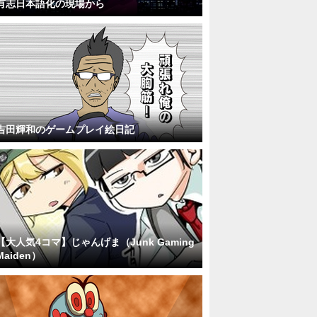
有志日本語化の現場から
吉田輝和のゲームプレイ絵日記
【大人気4コマ】じゃんげま（Junk Gaming
Maiden）