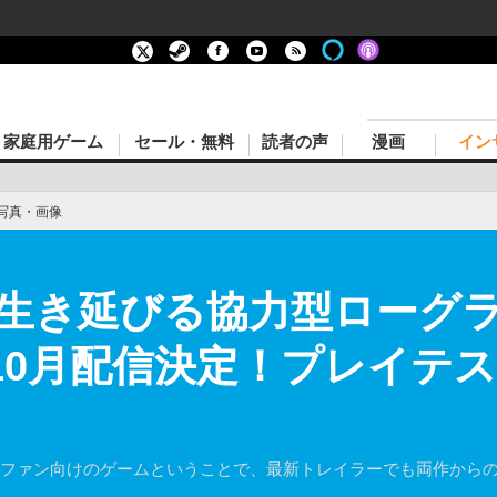
家庭用ゲーム
セール・無料
読者の声
漫画
イン
写真・画像
生き延びる協力型ローグ
』10月配信決定！プレイテス
A.L.K.E.R.』ファン向けのゲームということで、最新トレイラーでも