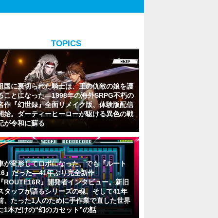
TOPICS
祖国に裏切られた騎士は、王の仇敵の娘を護
ることになった―1998年の海外SRPG不朽の
名作『幻世録』全面リメイク版、体験版配信
開始。ダーティーヒーローが駆ける異色の戦
記が令和に蘇る
車が変形してロボになった、でも『ルート
16』だった―41年ぶり完全新作
『ROUTE16R』開発者インタビュー。新旧
スタッフが語るシリーズの魂。そして41年
前、たった1人のために手作業で直した世界
に1本だけの“幻のカセット”の話