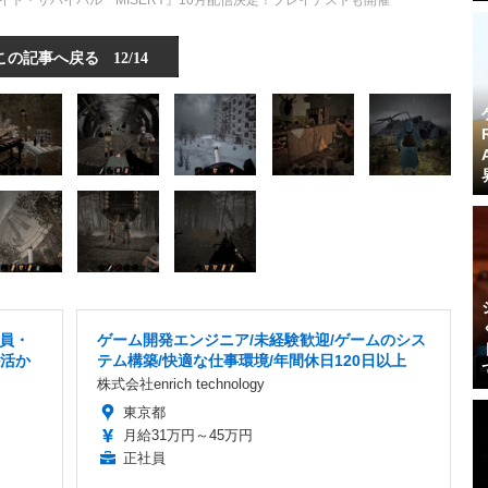
ト・サバイバル『MISERY』10月配信決定！プレイテストも開催
この記事へ戻る
12/14
社員・
ゲーム開発エンジニア/未経験歓迎/ゲームのシス
ル活か
テム構築/快適な仕事環境/年間休日120日以上
株式会社enrich technology
東京都
月給31万円～45万円
正社員