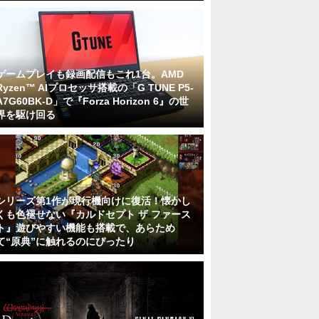
ゲームプレイも録画配信もこれ1台。AMD
Ryzen™ AIプロセッサ搭載の「G TUNE P5-
A7G60BK-D」で『Forza Horizon 6』の世
界を駆け回る
シリーズ第1作が現行機向けに復活！懐かし
くも色褪せない『カルドセプト ザ ファース
ト』遊びやすい機能も搭載で、あらため
て“原典”に触れるのにぴったり