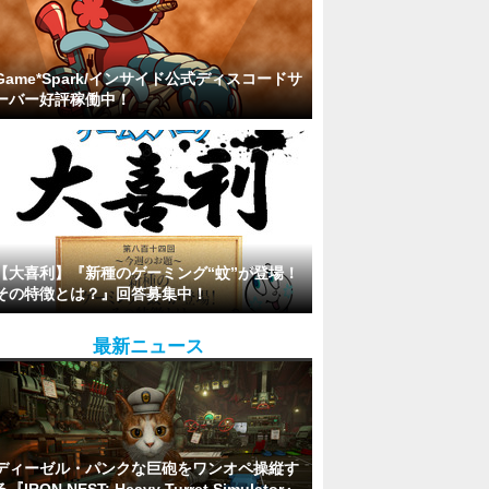
Game*Spark/インサイド公式ディスコードサ
ーバー好評稼働中！
【大喜利】『新種のゲーミング“蚊”が登場！
その特徴とは？』回答募集中！
最新ニュース
ディーゼル・パンクな巨砲をワンオペ操縦す