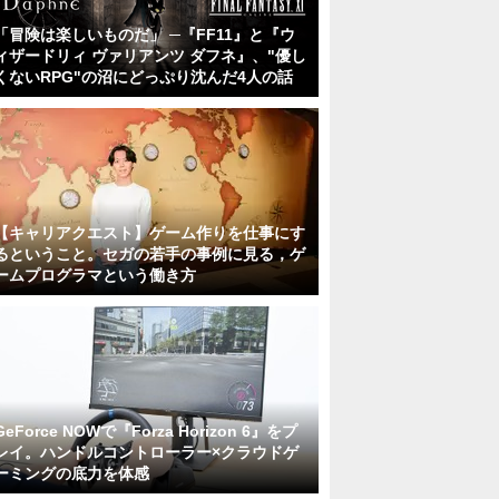
「冒険は楽しいものだ」 ─『FF11』と『ウ
ィザードリィ ヴァリアンツ ダフネ』、"優し
くないRPG"の沼にどっぷり沈んだ4人の話
【キャリアクエスト】ゲーム作りを仕事にす
るということ。セガの若手の事例に見る，ゲ
ームプログラマという働き方
GeForce NOWで『Forza Horizon 6』をプ
レイ。ハンドルコントローラー×クラウドゲ
ーミングの底力を体感