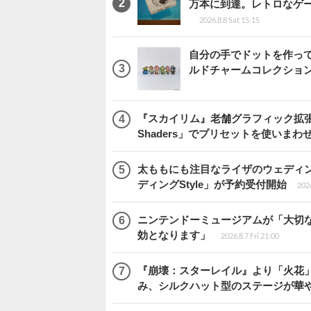
万本に到達。レトロなゲ
2026.8.8 Sat 15:15
自分の手でドットを作っ
ルドチャームコレクション 
『スカイリム』老舗グラフィック拡張ツ
Shaders」でプリセットを使いまわ
太ももにも注目なライザのウェディ
ディングStyle」が予約受付開始
2026
ニンテンドーミュージアムが「大切
効となります」
2026.8.7 Fri 21:00
『崩壊：スターレイル』より「火花」
み、シルクハット型のステージが華