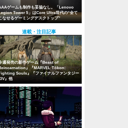
AAAゲームも制作も妥協なし。「Lenovo
Legion Tower 5」はCore Ultra世代の“全て
こなせるゲーミングデスクトップ”
連載・注目記事
今週発売の新作ゲーム『Beast of
Reincarnation』『MARVEL Tōkon:
Fighting Souls』『ファイナルファンタジー
XIV』他