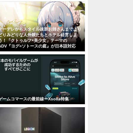
クーデレからスタイル抜群お姉さんまでより
どりみどりな人外娘たちとホテル経営しよ
う！「クトゥルフ×美少女」テーマの
ADV『ヨグ=ソトースの庭』が日本語対応
ゲームコマースの最前線ーXsolla特集