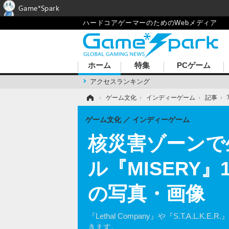
Game*Spark
ハードコアゲーマーのためのWebメディア
ホーム
特集
PCゲーム
アクセスランキング
ホーム
›
ゲーム文化
›
インディーゲーム
›
記事
›
ゲーム文化
インディーゲーム
核災害ゾーンで
ル『MISERY
の写真・画像
『Lethal Company』や『S.T.
きます。