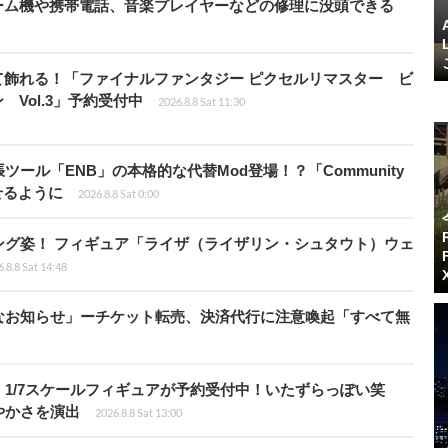
ーム機や携帯電話、音楽プレイヤーなどの修理に没頭できる
て飾れる！「ファイナルファンタジー ピクセルリマスター ビ
Vol.3」予約受付中
2026.8.8 Sat 11:30
ール「ENB」の本格的な代替Mod登場！？「Community
せるように
2026.8.8 Sat 0:00
ング姿！ フィギュア「ライザ（ライザリン・シュタウト）ウェ
.8.8 Sat 14:48
なお知らせ」ーチケット転売、決済代行に注意喚起「すべて無
1/7スケールフィギュアが予約受付中！いたずらっぽい笑
やかさを演出
2026.8.8 Sat 13:00