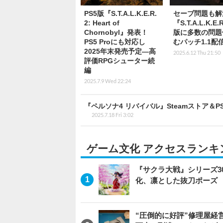
PS5版『S.T.A.L.K.E.R.
セーブ問題も解
2: Heart of
『S.T.A.L.K.E
Chornobyl』発表！
版に多数の問題
PS5 Proにも対応し
むパッチ1.1配
2025年末発売予定―高
2025.6.12 Thu 21:50
評価RPGシューター続
編
2025.7.9 Wed 22:24
『ペルソナ4 リバイバル』Steamストア
2025.7.18 Fri 3:02
ゲーム文化 アクセスランキ
『サクラ大戦』シリーズ3
化、凛とした抜刀ポーズ
“圧倒的に好評”修理屋経