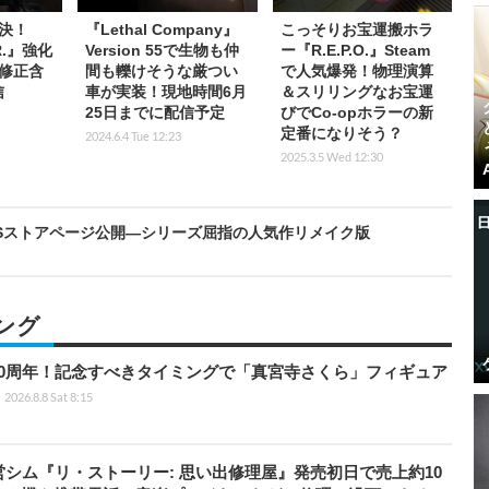
決！
『Lethal Company』
こっそりお宝運搬ホラ
.R.』強化
Version 55で生物も仲
ー『R.E.P.O.』Steam
修正含
間も轢けそうな厳つい
で人気爆発！物理演算
信
車が実装！現地時間6月
＆スリリングなお宝運
25日までに配信予定
びでCo-opホラーの新
定番になりそう？
2024.6.4 Tue 12:23
2025.3.5 Wed 12:30
＆PSストアページ公開―シリーズ屈指の人気作リメイク版
ング
0周年！記念すべきタイミングで「真宮寺さくら」フィギュア
2026.8.8 Sat 8:15
営シム『リ・ストーリー: 思い出修理屋』発売初日で売上約10