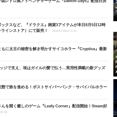
レトロ風アドベンチャーゲーム『Danchi Days』配信日決
ックスなど、『ドラクエ』雑貨3アイテムが本日8月5日12時
ンラインストア）にて販売！
2026.8.5 Wed 11:45
に太古の秘密を解き明かすサイコホラー『Cryptica』最新
リッジで支え、埃はガイルの髪で払う…実用性満載の新グッズ
状態で旅を進める！ポストサイバーパンク・サバイバルホラー
開く癒しのゲーム『Leafy Corner』配信開始！Steam好
 10:30