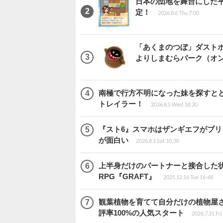
日本の団地を舞台にした平成
定！
2026.8.6 Thu 7:00
「あくまのつぼ」ダストボ
よりしまむらパーク（オ
南極で行方不明になった妹を探すととも
トレイラー！
2026.8.5 Wed 18:30
『スト6』スマホはザンギエフがブ
が面白い
2026.8.1 Sat 10:30
上半身だけのパートナーと接合した
RPG『GRAFT』
2025.12.16 Tue 16:48
観葉植物を育てて自分だけの植物屋さんを
評率100%の人気スタート
2026.7.31 Fri