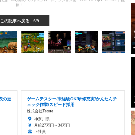
本収録のベルトスクロールアクション集『Beat 'Em Up Collection』配
信！
この記事へ戻る
6/9
表の更
ゲームテスター/未経験OK/研修充実/かんたんチ
ェック作業/スピード採用
株式会社Tetote
神奈川県
月給27万円～34万円
正社員