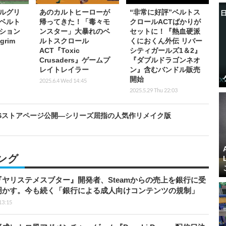
ルグリ
あのカルトヒーローが
“非常に好評”ベルトス
ベルト
帰ってきた！「毒々モ
クロールACTばかりが
ション
ンスター」大暴れのベ
セットに！『熱血硬派
grim
ルトスクロール
くにおくん外伝 リバー
ACT『Toxic
シティガールズ1＆2』
Crusaders』ゲームプ
『ダブルドラゴンネオ
レイトレイラー
ン』含むバンドル販売
開始
2025.6.4 Wed 14:45
2025.5.29 Thu 22:03
＆PSストアページ公開―シリーズ屈指の人気作リメイク版
ング
ヤリステメスブター』開発者、Steamからの売上を銀行に受
明かす。今も続く「銀行による成人向けコンテンツの規制」
13:15