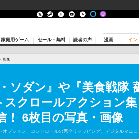
家庭用ゲーム
セール・無料
読者の声
漫画
イン
・画像
・ソダン』や『美食戦隊 
スクロールアクション集『Be
n』配信！ 6枚目の写真・画像
トオプション、コントロールの完全リマッピング、デジタルマニュ