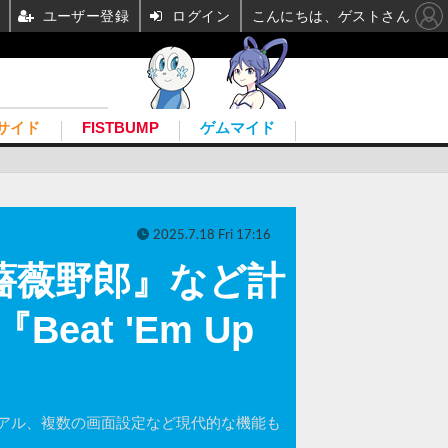
ユーザー登録
ログイン
こんにちは、ゲストさん
サイド
FISTBUMP
ゲムマイド
2025.7.18 Fri 17:16
薔薇野郎』など計
at 'Em Up
アル、複数の画面設定など現代的な機能も