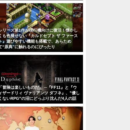
シリーズ第1作が現行機向けに復活！懐かし
くも色褪せない『カルドセプト ザ ファース
ト』遊びやすい機能も搭載で、あらため
て“原典”に触れるのにぴったり
「冒険は楽しいものだ」 ─『FF11』と『ウ
ィザードリィ ヴァリアンツ ダフネ』、"優し
くないRPG"の沼にどっぷり沈んだ4人の話