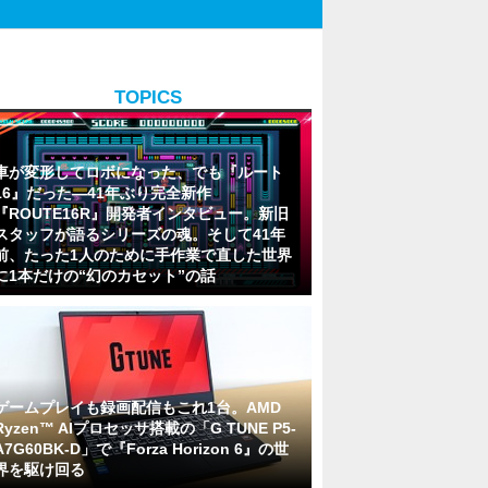
TOPICS
車が変形してロボになった、でも『ルート
16』だった―41年ぶり完全新作
『ROUTE16R』開発者インタビュー。新旧
スタッフが語るシリーズの魂。そして41年
前、たった1人のために手作業で直した世界
に1本だけの“幻のカセット”の話
ゲームプレイも録画配信もこれ1台。AMD
Ryzen™ AIプロセッサ搭載の「G TUNE P5-
A7G60BK-D」で『Forza Horizon 6』の世
界を駆け回る