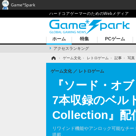
Game*Spark
ハードコアゲーマーのためのWebメディア
ホーム
特集
PCゲーム
アクセスランキング
ホーム
›
ゲーム文化
›
レトロゲーム
›
記事
›
写真
ゲーム文化
レトロゲーム
『ソード・オブ
7本収録のベルト
Collectio
リワインド機能やアンロック可能なチー
搭載。