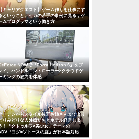
【キャリアクエスト】ゲーム作りを仕事にす
るということ。セガの若手の事例に見る，ゲ
ームプログラマという働き方
GeForce NOWで『Forza Horizon 6』をプ
レイ。ハンドルコントローラー×クラウドゲ
ーミングの底力を体感
クーデレからスタイル抜群お姉さんまでより
どりみどりな人外娘たちとホテル経営しよ
う！「クトゥルフ×美少女」テーマの
ADV『ヨグ=ソトースの庭』が日本語対応