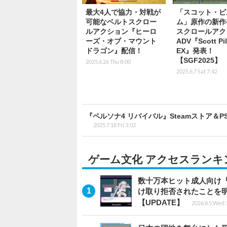
最大4人で協力・対戦が
「スコット・ピ
可能なベルトスクロー
ム」原作の新作
ルアクション『ヒーロ
スクロールアク
ーズ・オブ・マウント
ADV『Scott Pil
ドラゴン』配信！
EX』発表！
【SGF2025】
2025.6.26 Thu 8:00
2025.6.7 Sat 7:42
『ペルソナ4 リバイバル』Steamストア
2025.7.18 Fri 3:02
ゲーム文化 アクセスランキ
数十万本ヒット成人向け『
け取り拒否されたことを
【UPDATE】
2026.8.5 Wed 