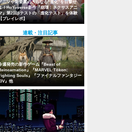
アニマや新要素のさらなる“進化”を目撃せ
よ！HoYoverse新作『崩壊：ネクサスアニ
マ』第2回βテストの「進化テスト」を体験
【プレイレポ】
連載・注目記事
今週発売の新作ゲーム『Beast of
Reincarnation』『MARVEL Tōkon:
Fighting Souls』『ファイナルファンタジー
XIV』他