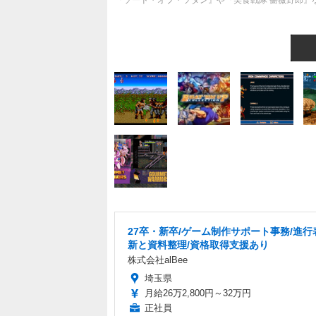
『ソード・オブ・ソダン』や『美食戦隊 薔薇野郎』など計7
27卒・新卒/ゲーム制作サポート事務/進行
新と資料整理/資格取得支援あり
株式会社alBee
埼玉県
月給26万2,800円～32万円
正社員