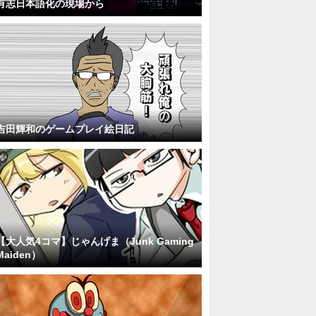
有志日本語化の現場から
吉田輝和のゲームプレイ絵日記
【大人気4コマ】じゃんげま（Junk Gaming
Maiden）