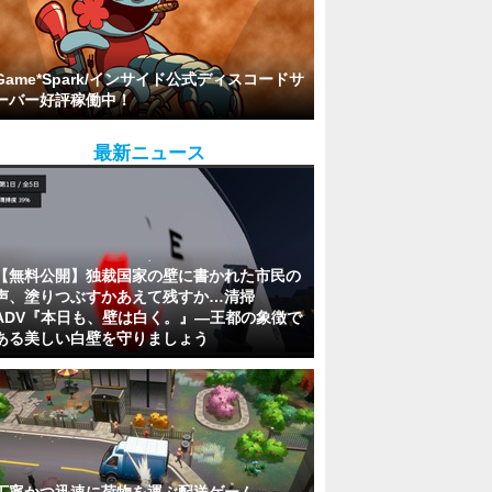
Game*Spark/インサイド公式ディスコードサ
ーバー好評稼働中！
最新ニュース
【無料公開】独裁国家の壁に書かれた市民の
声、塗りつぶすかあえて残すか…清掃
ADV『本日も、壁は白く。』―王都の象徴で
ある美しい白壁を守りましょう