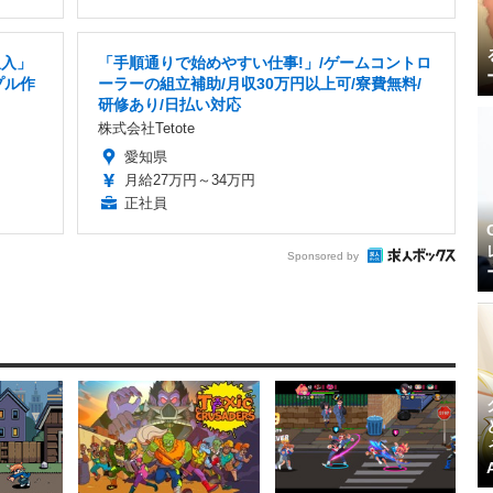
収入」
「手順通りで始めやすい仕事!」/ゲームコントロ
プル作
ーラーの組立補助/月収30万円以上可/寮費無料/
研修あり/日払い対応
株式会社Tetote
愛知県
月給27万円～34万円
正社員
Sponsored by