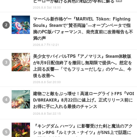
ヒーローが駆ける異色の戦記が令和に蘇る
PR
2026.8.8 Sat 18:00
マーベル新作格ゲー『MARVEL Tōkon: Fighting
Souls』Steamで“賛否両論”―オープンベータで指
摘のPC版パフォーマンス、発売直前に改善報告も不
満の声
2026.8.7 Fri 12:21
美少女サバイバルTPS『アノマリス』Steam体験版
が8月9日配信終了を撤回し無期限で提供へ。想定を
上回る反響―「でもフリューだしな」のゲーム、今
後も改善へ
2026.8.8 Sat 20:00
建物ごと敵をぶっ壊せ！高速ローグライトFPS『VOI
D/BREAKER』8月22日に値上げ。正式リリース前に
お得に手に入れる最後のチャンス
2026.8.8 Sat 22:15
『キングダム ハーツ』に影響受けた剣と魔法のアク
ションRPG『ルミナス・ナイツ』がSNS上で話題に