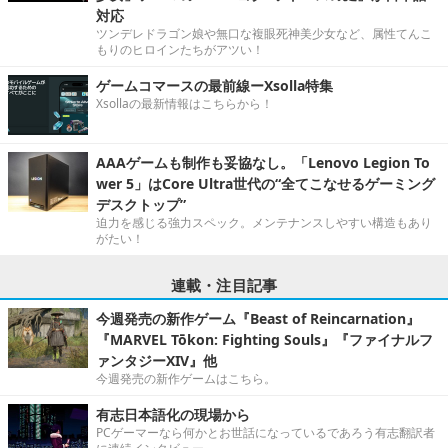
対応
ツンデレドラゴン娘や無口な複眼死神美少女など、属性てんこ
もりのヒロインたちがアツい！
ゲームコマースの最前線ーXsolla特集
Xsollaの最新情報はこちらから！
AAAゲームも制作も妥協なし。「Lenovo Legion To
wer 5」はCore Ultra世代の“全てこなせるゲーミング
デスクトップ”
迫力を感じる強力スペック。メンテナンスしやすい構造もあり
がたい！
連載・注目記事
今週発売の新作ゲーム『Beast of Reincarnation』
『MARVEL Tōkon: Fighting Souls』『ファイナルフ
ァンタジーXIV』他
今週発売の新作ゲームはこちら。
有志日本語化の現場から
PCゲーマーなら何かとお世話になっているであろう有志翻訳者