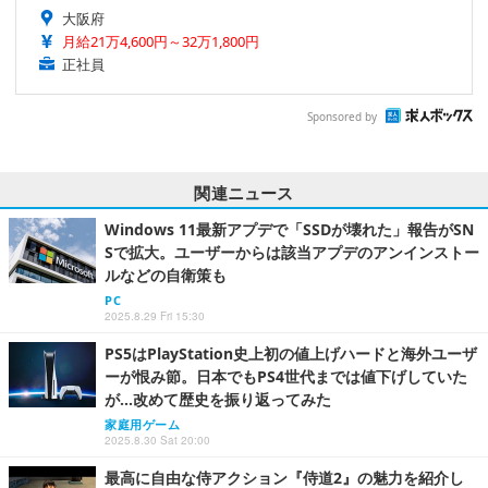
大阪府
月給21万4,600円～32万1,800円
正社員
Sponsored by
関連ニュース
Windows 11最新アプデで「SSDが壊れた」報告がSN
Sで拡大。ユーザーからは該当アプデのアンインストー
ルなどの自衛策も
PC
2025.8.29 Fri 15:30
PS5はPlayStation史上初の値上げハードと海外ユーザ
ーが恨み節。日本でもPS4世代までは値下げしていた
が…改めて歴史を振り返ってみた
家庭用ゲーム
2025.8.30 Sat 20:00
最高に自由な侍アクション『侍道2』の魅力を紹介し