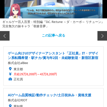
ギャルゲー百人百景：特別編『D.C. Re:tune ～ダ・カーポ～ リチューン』
完全無欠の妹キャラ「朝倉音夢」
この記事へ戻る
ゲーム向けUIデザイナーアシスタント「正社員」IT・デザイ
ン系転職希望・駅チカ/賞与年2回・未経験歓迎・新宿区新宿
株式会社alBee
東京都
月給29万8,200円～43万8,200円
正社員
AIゲーム品質検証/動作チェック/土日祝休み・資格支援
株式会社RIOT
愛知県