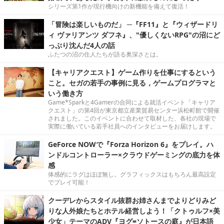
シリーズ第1作が現行機向けの新機能を備えて復活！
「冒険は楽しいものだ」 ─『FF11』と『ウィザードリ
ィ ヴァリアンツ ダフネ』、"優しくないRPG"の沼にど
っぷり沈んだ4人の話
ふたつの沼の住人たちが語る奥深さとは。
【キャリアクエスト】ゲーム作りを仕事にするという
こと。セガの若手の事例に見る，ゲームプログラマと
いう働き方
Game*Sparkと4Gamerの合同による就活イベント「キャリア
クエスト」の第4回が東京都立産業貿易センター浜松町館で開催
されました。このイベントに合わせて取材した、各社の現場で
実際に働いている若手社員へのインタビューをお届けします。
GeForce NOWで『Forza Horizon 6』をプレイ。ハ
ンドルコントローラー×クラウドゲーミングの底力を体
感
体感的にラグはほぼ無し。グラフィックスはもちろん最高設定
でプレイ可能！
クーデレからスタイル抜群お姉さんまでよりどりみど
りな人外娘たちとホテル経営しよう！「クトゥルフ×美
少女」テーマのADV『ヨグ=ソトースの庭』が日本語