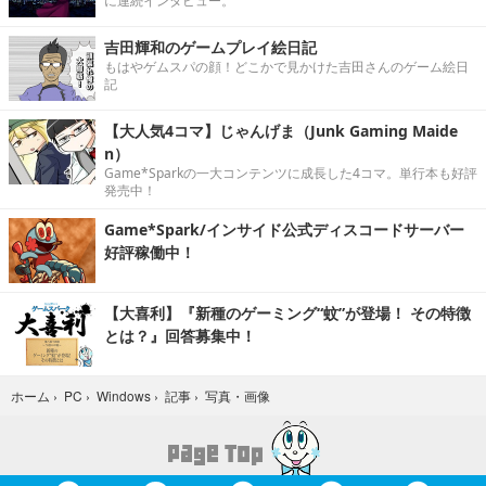
に連続インタビュー。
吉田輝和のゲームプレイ絵日記
もはやゲムスパの顔！どこかで見かけた吉田さんのゲーム絵日
記
【大人気4コマ】じゃんげま（Junk Gaming Maide
n）
Game*Sparkの一大コンテンツに成長した4コマ。単行本も好評
発売中！
Game*Spark/インサイド公式ディスコードサーバー
好評稼働中！
【大喜利】『新種のゲーミング“蚊”が登場！ その特徴
とは？』回答募集中！
写真・画像
ホーム
›
PC
›
Windows
›
記事
›