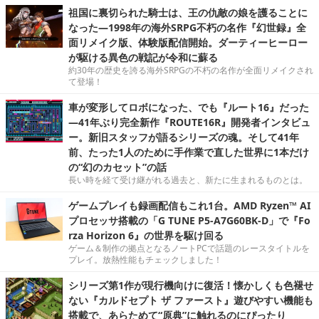
祖国に裏切られた騎士は、王の仇敵の娘を護ることに
なった―1998年の海外SRPG不朽の名作『幻世録』全
面リメイク版、体験版配信開始。ダーティーヒーロー
が駆ける異色の戦記が令和に蘇る
約30年の歴史を誇る海外SRPGの不朽の名作が全面リメイクされ
て登場！
車が変形してロボになった、でも『ルート16』だった
―41年ぶり完全新作『ROUTE16R』開発者インタビュ
ー。新旧スタッフが語るシリーズの魂。そして41年
前、たった1人のために手作業で直した世界に1本だけ
の“幻のカセット”の話
長い時を経て受け継がれる過去と、新たに生まれるものとは。
ゲームプレイも録画配信もこれ1台。AMD Ryzen™ AI
プロセッサ搭載の「G TUNE P5-A7G60BK-D」で『Fo
rza Horizon 6』の世界を駆け回る
ゲーム＆制作の拠点となるノートPCで話題のレースタイトルを
プレイ。放熱性能もチェックしました！
シリーズ第1作が現行機向けに復活！懐かしくも色褪せ
ない『カルドセプト ザ ファースト』遊びやすい機能も
搭載で、あらためて“原典”に触れるのにぴったり