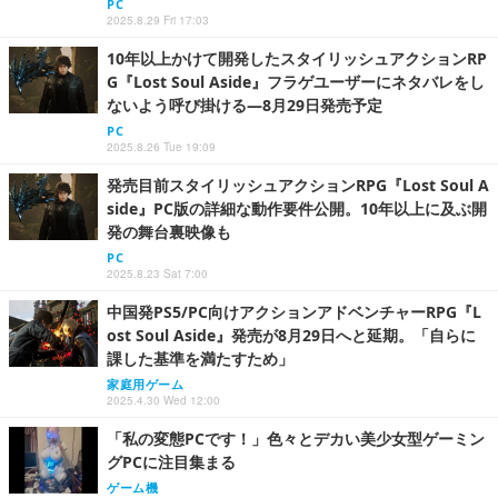
PC
2025.8.29 Fri 17:03
10年以上かけて開発したスタイリッシュアクションRP
G『Lost Soul Aside』フラゲユーザーにネタバレをし
ないよう呼び掛ける―8月29日発売予定
PC
2025.8.26 Tue 19:09
発売目前スタイリッシュアクションRPG『Lost Soul A
side』PC版の詳細な動作要件公開。10年以上に及ぶ開
発の舞台裏映像も
PC
2025.8.23 Sat 7:00
中国発PS5/PC向けアクションアドベンチャーRPG『L
ost Soul Aside』発売が8月29日へと延期。「自らに
課した基準を満たすため」
家庭用ゲーム
2025.4.30 Wed 12:00
「私の変態PCです！」色々とデカい美少女型ゲーミン
グPCに注目集まる
ゲーム機