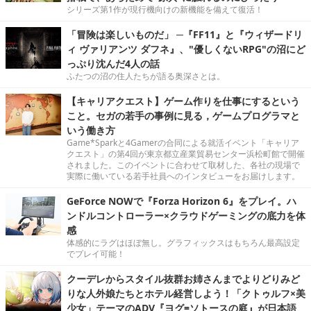
シリーズ第1作が現行機向けの新機能を備えて復活！
「冒険は楽しいものだ」 ─『FF11』と『ウィザードリ
ィ ヴァリアンツ ダフネ』、"優しくないRPG"の沼にど
っぷり沈んだ4人の話
ふたつの沼の住人たちが語る奥深さとは。
【キャリアクエスト】ゲーム作りを仕事にするという
こと。セガの若手の事例に見る，ゲームプログラマと
いう働き方
Game*Sparkと4Gamerの合同による就活イベント「キャリア
クエスト」の第4回が東京都立産業貿易センター浜松町館で開催
されました。このイベントに合わせて取材した、各社の現場で
実際に働いている若手社員へのインタビューをお届けします。
GeForce NOWで『Forza Horizon 6』をプレイ。ハ
ンドルコントローラー×クラウドゲーミングの底力を体
感
体感的にラグはほぼ無し。グラフィックスはもちろん最高設定
でプレイ可能！
クーデレからスタイル抜群お姉さんまでよりどりみど
りな人外娘たちとホテル経営しよう！「クトゥルフ×美
少女」テーマのADV『ヨグ=ソトースの庭』が日本語