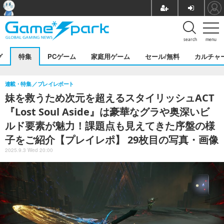
search
menu
グ
特集
PCゲーム
家庭用ゲーム
セール/無料
カルチャ
連載・特集
プレイレポート
妹を救うため次元を超えるスタイリッシュACT
『Lost Soul Aside』は豪華なグラや奥深いビ
ルド要素が魅力！課題点も見えてきた序盤の様
子をご紹介【プレイレポ】 29枚目の写真・画像
2025.9.3 Wed 20:00