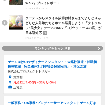
Walk』プレイレポート
2026.8.3 Mon 22:00
クーデレからスタイル抜群お姉さんまでよりどりみ
どりな人外娘たちとホテル経営しよう！「クトゥル
フ×美少女」テーマのADV『ヨグ=ソトースの庭』が
日本語対応
PR
2026.7.23 Thu 12:05
ランキングをもっと見る
ゲーム向けUIデザイナーアシスタント・未経験歓迎・転職初
挑戦歓迎「完全週休2日制/社会保険完備」・港区芝浦
株式会社プロジェクトトリガー
東京都
月給22万1,400円～36万1,400円
正社員
一般事務・OA事務/プロデューサーアシスタントゲーム好き