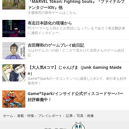
『MARVEL Tōkon: Fighting Souls』『ファイナルフ
ァンタジーXIV』他
今週発売の新作ゲームはこちら。
有志日本語化の現場から
PCゲーマーなら何かとお世話になっているであろう有志翻訳者
に連続インタビュー。
吉田輝和のゲームプレイ絵日記
もはやゲムスパの顔！どこかで見かけた吉田さんのゲーム絵日
記
【大人気4コマ】じゃんげま（Junk Gaming Maide
n）
Game*Sparkの一大コンテンツに成長した4コマ。単行本も好評
発売中！
Game*Spark/インサイド公式ディスコードサーバー
好評稼働中！
写真・画像
ホーム
›
連載・特集
›
プレイレポート
›
記事
›