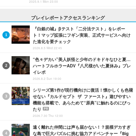
2025.9.1 Mon 23:00
プレイレポートアクセスランキング
『白銀の城』βテスト「二分法テスト」をレポー
ト！マップ拡張にフギン実装、正式サービスへ向け
た進化を要チェック
2026.8.5 Wed 22:45
“色々デカい”美人妖怪と少年のドキドキなひと夏…
ハートフルホラーADV『八尺様がいた夏休み』プレ
イレポ
2026.8.2 Sun 19:00
シリーズ第1作が現行機向けに復活！懐かしくも色褪
せない『カルドセプト ザ ファースト』遊びやすい
機能も搭載で、あらためて“原典”に触れるのにぴっ
たり
PR
2026.7.30 Thu 12:00
遠く離れた仲間には声も届かない！？規模デカすぎ
な島で巨大パズルに挑む協力アドベンチャー『Big