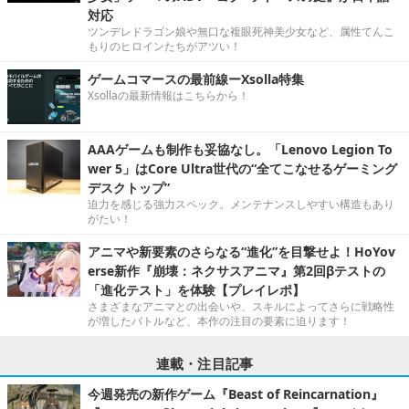
対応
ツンデレドラゴン娘や無口な複眼死神美少女など、属性てんこ
もりのヒロインたちがアツい！
ゲームコマースの最前線ーXsolla特集
Xsollaの最新情報はこちらから！
AAAゲームも制作も妥協なし。「Lenovo Legion To
wer 5」はCore Ultra世代の“全てこなせるゲーミング
デスクトップ”
迫力を感じる強力スペック。メンテナンスしやすい構造もあり
がたい！
アニマや新要素のさらなる“進化”を目撃せよ！HoYov
erse新作『崩壊：ネクサスアニマ』第2回βテストの
「進化テスト」を体験【プレイレポ】
さまざまなアニマとの出会いや、スキルによってさらに戦略性
が増したバトルなど、本作の注目の要素に迫ります！
連載・注目記事
今週発売の新作ゲーム『Beast of Reincarnation』