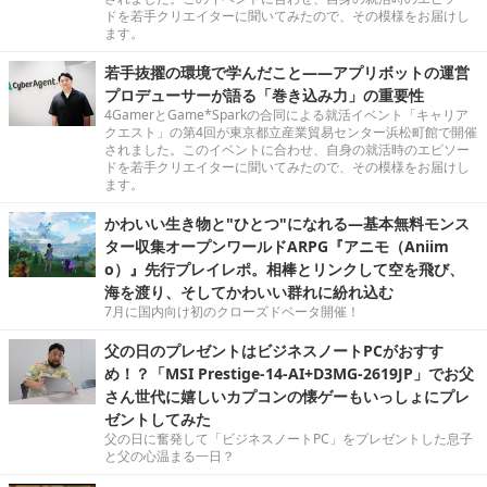
ドを若手クリエイターに聞いてみたので、その模様をお届けし
ます。
若手抜擢の環境で学んだこと――アプリボットの運営
プロデューサーが語る「巻き込み力」の重要性
4GamerとGame*Sparkの合同による就活イベント「キャリア
クエスト」の第4回が東京都立産業貿易センター浜松町館で開催
されました。このイベントに合わせ、自身の就活時のエピソー
ドを若手クリエイターに聞いてみたので、その模様をお届けし
ます。
かわいい生き物と"ひとつ"になれる―基本無料モンス
ター収集オープンワールドARPG『アニモ（Aniim
o）』先行プレイレポ。相棒とリンクして空を飛び、
海を渡り、そしてかわいい群れに紛れ込む
7月に国内向け初のクローズドベータ開催！
父の日のプレゼントはビジネスノートPCがおすす
め！？「MSI Prestige-14-AI+D3MG-2619JP」でお父
さん世代に嬉しいカプコンの懐ゲーもいっしょにプレ
ゼントしてみた
父の日に奮発して「ビジネスノートPC」をプレゼントした息子
と父の心温まる一日？