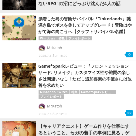
ないRPG"の沼にどっぷり沈んだ4人の話
漂着した島の冒険サバイバル『Tinkerlands』謎
深き島でボスを倒してアップグレード！冒険はや
がて海の向こうへ【クラフトサバイバル名鑑】
Windows
特集
プレイレポート
Mr.Katoh
0
2025.7.6 Sun 18:00
Game*Sparkレビュー：『フロントミッション
サード: リメイク』カスタマイズ性や戦闘の楽し
さは間違いなし！ただし追加要素の不便さには改
善を求めたい
Nintendo Switch
特集
Game*Sparkレビュー
プレイレポート
Mr.Katoh
22
2025.7.6 Sun 12:00
【キャリアクエスト】ゲーム作りを仕事にす
るということ。セガの若手の事例に見る，ゲ