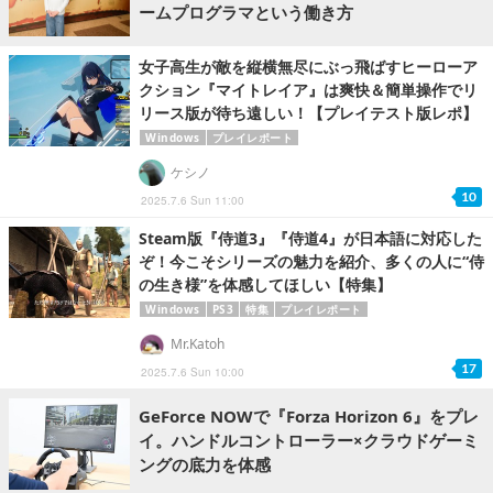
ームプログラマという働き方
女子高生が敵を縦横無尽にぶっ飛ばすヒーローア
クション『マイトレイア』は爽快＆簡単操作でリ
リース版が待ち遠しい！【プレイテスト版レポ】
Windows
プレイレポート
ケシノ
10
2025.7.6 Sun 11:00
Steam版『侍道3』『侍道4』が日本語に対応した
ぞ！今こそシリーズの魅力を紹介、多くの人に“侍
の生き様”を体感してほしい【特集】
Windows
PS3
特集
プレイレポート
Mr.Katoh
17
2025.7.6 Sun 10:00
GeForce NOWで『Forza Horizon 6』をプレ
イ。ハンドルコントローラー×クラウドゲーミ
ングの底力を体感