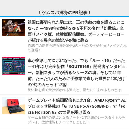
！ゲムスパ渾身のPR記事！
祖国に裏切られた騎士は、王の仇敵の娘を護ることに
なった―1998年の海外SRPG不朽の名作『幻世録』全
面リメイク版、体験版配信開始。ダーティーヒーロー
が駆ける異色の戦記が令和に蘇る
約30年の歴史を誇る海外SRPGの不朽の名作が全面リメイクされ
て登場！
車が変形してロボになった、でも『ルート16』だった
―41年ぶり完全新作『ROUTE16R』開発者インタビュ
ー。新旧スタッフが語るシリーズの魂。そして41年
前、たった1人のために手作業で直した世界に1本だけ
の“幻のカセット”の話
長い時を経て受け継がれる過去と、新たに生まれるものとは。
ゲームプレイも録画配信もこれ1台。AMD Ryzen™ AI
プロセッサ搭載の「G TUNE P5-A7G60BK-D」で『Fo
rza Horizon 6』の世界を駆け回る
ゲーム＆制作の拠点となるノートPCで話題のレースタイトルを
プレイ。放熱性能もチェックしました！