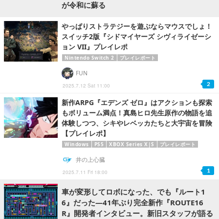
が令和に蘇る
やっぱりストラテジーを遊ぶならマウスでしょ！
スイッチ2版『シドマイヤーズ シヴィライゼーシ
ョン VII』プレイレポ
Nintendo Switch 2
プレイレポート
FUN
2
2025.7.12 Sat 11:00
新作ARPG『エデンズ ゼロ』はアクションも探索
もボリューム満点！真島ヒロ先生原作の物語を追
体験しつつ、シキやレベッカたちと大宇宙を冒険
【プレイレポ】
Windows
PS5
XBOX Series X|S
プレイレポート
井の上心臓
1
2025.7.11 Fri 18:00
車が変形してロボになった、でも『ルート1
6』だった―41年ぶり完全新作『ROUTE16
R』開発者インタビュー。新旧スタッフが語る