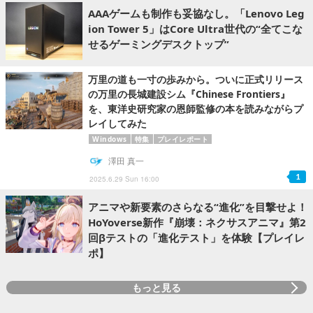
AAAゲームも制作も妥協なし。「Lenovo Leg
ion Tower 5」はCore Ultra世代の“全てこな
せるゲーミングデスクトップ”
万里の道も一寸の歩みから。ついに正式リリース
の万里の長城建設シム『Chinese Frontiers』
を、東洋史研究家の恩師監修の本を読みながらプ
レイしてみた
Windows
特集
プレイレポート
澤田 真一
1
2025.6.29 Sun 16:00
アニマや新要素のさらなる“進化”を目撃せよ！
HoYoverse新作『崩壊：ネクサスアニマ』第2
回βテストの「進化テスト」を体験【プレイレ
ポ】
もっと見る