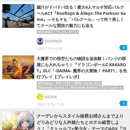
脳汁がドバドバ出る！最大4人マルチ対応パルク
ールACT『Rooftops & Alleys: The Parkour Ga
me』―そもそも「パルクール」って何？美しく
てクールな競技の魅力にも迫る
Windows
プレイレポート
DOOMKID
0
2025.7.6 Sun 9:00
大魔界での悟空たちの物語を追体験！パンジの部
屋にも入れちゃう！『ドラゴンボールZ KAKARO
T』DLC「-DAIMA- 魔界の大冒険！ PART1」を先
行プレイ【プレイレポ】
Windows
PS5
PS4
XBOX Series X|S
Nintendo Switch 2
Nintendo Switch
プレイレポート
KADEN
1
2025.7.3 Thu 11:00
クーデレからスタイル抜群お姉さんまでより
どりみどりな人外娘たちとホテル経営しよ
う！「クトゥルフ×美少女」テーマのADV『ヨ