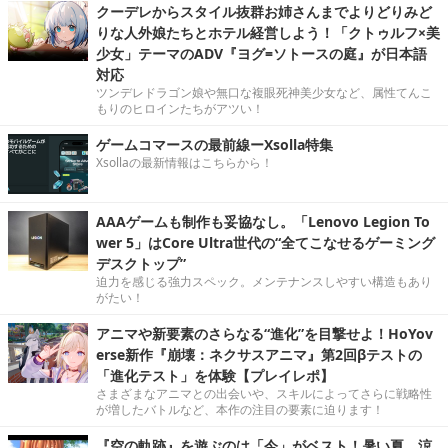
クーデレからスタイル抜群お姉さんまでよりどりみど
りな人外娘たちとホテル経営しよう！「クトゥルフ×美
少女」テーマのADV『ヨグ=ソトースの庭』が日本語
対応
ツンデレドラゴン娘や無口な複眼死神美少女など、属性てんこ
もりのヒロインたちがアツい！
ゲームコマースの最前線ーXsolla特集
Xsollaの最新情報はこちらから！
AAAゲームも制作も妥協なし。「Lenovo Legion To
wer 5」はCore Ultra世代の“全てこなせるゲーミング
デスクトップ”
迫力を感じる強力スペック。メンテナンスしやすい構造もあり
がたい！
アニマや新要素のさらなる“進化”を目撃せよ！HoYov
erse新作『崩壊：ネクサスアニマ』第2回βテストの
「進化テスト」を体験【プレイレポ】
さまざまなアニマとの出会いや、スキルによってさらに戦略性
が増したバトルなど、本作の注目の要素に迫ります！
『空の軌跡』を遊ぶのは「今」がベスト！暑い夏、涼