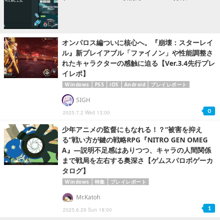
オンパロス編ついに核心へ。『崩壊：スターレイ
ル』新プレイアブル「ファイノン」や性能調整さ
れたキャラクターの感触に迫る【Ver.3.4先行プレ
イレポ】
Windows
PS5
iOS
Android
プレイレポート
SIGH
0
2025.7.2 Wed 13:00
少年アニメの監督にもなれる！？“被害を抑え
る”戦い方が鍵の戦略RPG『NITRO GEN OMEG
A』―説明不足感はありつつ、キャラの人間関係
まで戦局を左右する奥深さ【ゲムスパロボゲーカ
タログ】
Windows
特集
プレイレポート
Mr.Katoh
1
2025.6.29 Sun 18:00