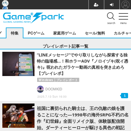
search
menu
グ
特集
PCゲーム
家庭用ゲーム
セール/無料
カルチャ
プレイレポート記事一覧
“LINEメッセージ”でやり取りしながら探索する独
特の臨場感…！和ホラーADV『ノロイヅキ(呪イ憑
キ)』呪われたガラケー動画の真相を突き止めろ
【プレイレポ】
Windows
プレイレポート
DOOMKID
1
2025.7.13 Sun 16:00
祖国に裏切られた騎士は、王の仇敵の娘を護
ることになった―1998年の海外SRPG不朽の名
作『幻世録』全面リメイク版、体験版配信開
始。ダーティーヒーローが駆ける異色の戦記