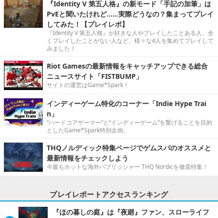
『Identity V 第五人格』の新モード「手記の加筆」は
PvEと聞いたけれど……実際どうなの？集まってプレイ
してみた！【プレイレポ】
『Identity V 第五人格』が好きな人やプレイしたことある人、全
くプレイしたことがない人など、様々な4人を集めてプレイして
みました！
Riot Gamesの最新情報をキャッチアップできる総合
ニュースサイト「FISTBUMP」
サイトの運営はGame*Spark！
インディーゲーム特化のコーナー「Indie Hype Trai
n」
“ハードコアゲーマー”と“インディーゲーム”を繋げることを目的
としたGame*Spark特別企画。
THQノルディック特集ページでゲムスパのオススメと
最新情報をチェックしよう
今最もホットな海外パブリッシャー THQ Nordicを徹底特集！
プレイレポートアクセスランキング
『ほの暮しの庭』は『夜廻』ファン、スローライフ