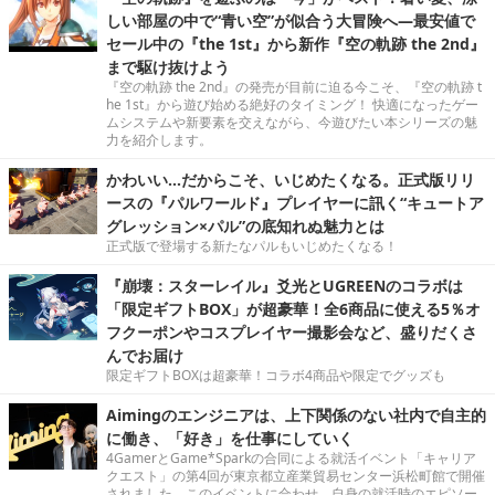
しい部屋の中で“青い空”が似合う大冒険へ―最安値で
セール中の『the 1st』から新作『空の軌跡 the 2nd』
まで駆け抜けよう
『空の軌跡 the 2nd』の発売が目前に迫る今こそ、『空の軌跡 t
he 1st』から遊び始める絶好のタイミング！ 快適になったゲー
ムシステムや新要素を交えながら、今遊びたい本シリーズの魅
力を紹介します。
かわいい…だからこそ、いじめたくなる。正式版リリ
ースの『パルワールド』プレイヤーに訊く“キュートア
グレッション×パル”の底知れぬ魅力とは
正式版で登場する新たなパルもいじめたくなる！
『崩壊：スターレイル』爻光とUGREENのコラボは
「限定ギフトBOX」が超豪華！全6商品に使える5％オ
フクーポンやコスプレイヤー撮影会など、盛りだくさ
んでお届け
限定ギフトBOXは超豪華！コラボ4商品や限定でグッズも
Aimingのエンジニアは、上下関係のない社内で自主的
に働き、「好き」を仕事にしていく
4GamerとGame*Sparkの合同による就活イベント「キャリア
クエスト」の第4回が東京都立産業貿易センター浜松町館で開催
されました。このイベントに合わせ、自身の就活時のエピソー