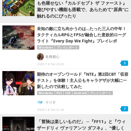
も色褪せない『カルドセプト ザ ファースト』
遊びやすい機能も搭載で、あらためて“原典”に
触れるのにぴったり
未知の敵に立ち向かうのは…たった三人の中年！
タクティカルRPGとFPSが融合した意欲的ローグ
ライト『Every Day We Fight』プレイレポ
Windows
プレイレポート
各務都心
5
2025.7.8 Tue 23:00
期待のオープンワールド『NTE』第2回CBT「収容
テスト」を体験！主人公もキャラデザが大幅に一
新したので比較してみた
Windows
PS5
iOS
Android
プレイレポート
そりす
7
2025.7.8 Tue 21:30
「冒険は楽しいものだ」 ─『FF11』と『ウィ
ザードリィ ヴァリアンツ ダフネ』、"優しく