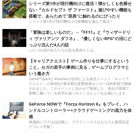
シリーズ第1作が現行機向けに復活！懐かしくも色褪せ
ない『カルドセプト ザ ファースト』遊びやすい機能も
搭載で、あらためて“原典”に触れるのにぴったり
シリーズ第1作が現行機向けの新機能を備えて復活！
「冒険は楽しいものだ」 ─『FF11』と『ウィザードリ
ィ ヴァリアンツ ダフネ』、"優しくないRPG"の沼にど
っぷり沈んだ4人の話
ふたつの沼の住人たちが語る奥深さとは。
【キャリアクエスト】ゲーム作りを仕事にするという
こと。セガの若手の事例に見る，ゲームプログラマと
いう働き方
Game*Sparkと4Gamerの合同による就活イベント「キャリア
クエスト」の第4回が東京都立産業貿易センター浜松町館で開催
されました。このイベントに合わせて取材した、各社の現場で
実際に働いている若手社員へのインタビューをお届けします。
GeForce NOWで『Forza Horizon 6』をプレイ。ハ
ンドルコントローラー×クラウドゲーミングの底力を体
感
体感的にラグはほぼ無し。グラフィックスはもちろん最高設定
でプレイ可能！