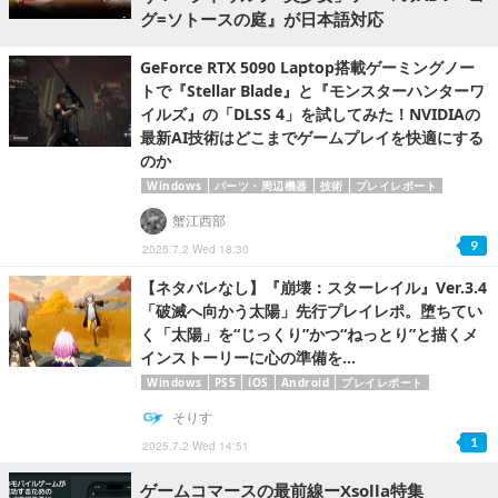
グ=ソトースの庭』が日本語対応
GeForce RTX 5090 Laptop搭載ゲーミングノー
トで『Stellar Blade』と『モンスターハンターワ
イルズ』の「DLSS 4」を試してみた！NVIDIAの
最新AI技術はどこまでゲームプレイを快適にする
のか
Windows
パーツ・周辺機器
技術
プレイレポート
蟹江西部
9
2025.7.2 Wed 18:30
【ネタバレなし】『崩壊：スターレイル』Ver.3.4
「破滅へ向かう太陽」先行プレイレポ。堕ちてい
く「太陽」を“じっくり”かつ“ねっとり”と描くメ
インストーリーに心の準備を...
Windows
PS5
iOS
Android
プレイレポート
そりす
1
2025.7.2 Wed 14:51
ゲームコマースの最前線ーXsolla特集