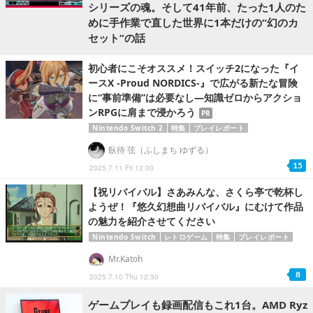
シリーズの魂。そして41年前、たった1人のた
めに手作業で直した世界に1本だけの“幻のカ
セット”の話
初心者にこそオススメ！スイッチ2になった『イ
ースX -Proud NORDICS-』で広がる新たな冒険
に“事前準備”は必要なし―知識ゼロからアクショ
ンRPGに肩まで浸かろう
PR
Nintendo Switch 2
特集
プレイレポート
臥待 弦（ふしまち ゆずる）
15
2025.7.11 Fri 12:00
【祝リバイバル】さあみんな、さくら亭で乾杯し
ようぜ！『悠久幻想曲リバイバル』にむけて作品
の魅力を紹介させてください
Nintendo Switch
レトロゲーム
特集
プレイレポート
Mr.Katoh
8
2025.7.10 Thu 12:30
ゲームプレイも録画配信もこれ1台。AMD Ryz