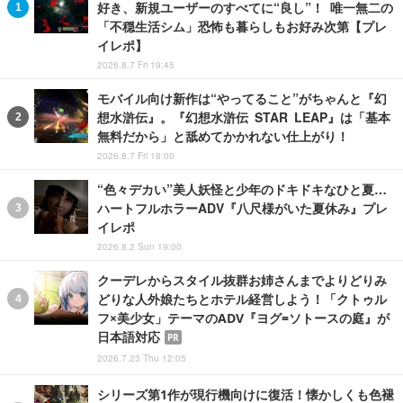
好き、新規ユーザーのすべてに“良し”！ 唯一無二の
「不穏生活シム」恐怖も暮らしもお好み次第【プレ
イレポ】
2026.8.7 Fri 19:45
モバイル向け新作は“やってること”がちゃんと『幻
想水滸伝』。『幻想水滸伝 STAR LEAP』は「基本
無料だから」と舐めてかかれない仕上がり！
2026.8.7 Fri 18:00
“色々デカい”美人妖怪と少年のドキドキなひと夏…
ハートフルホラーADV『八尺様がいた夏休み』プレ
イレポ
2026.8.2 Sun 19:00
クーデレからスタイル抜群お姉さんまでよりどりみ
どりな人外娘たちとホテル経営しよう！「クトゥル
フ×美少女」テーマのADV『ヨグ=ソトースの庭』が
日本語対応
PR
2026.7.23 Thu 12:05
シリーズ第1作が現行機向けに復活！懐かしくも色褪