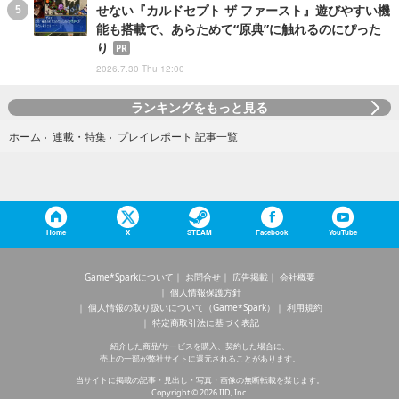
せない『カルドセプト ザ ファースト』遊びやすい機
能も搭載で、あらためて“原典”に触れるのにぴった
り
PR
2026.7.30 Thu 12:00
ランキングをもっと見る
プレイレポート 記事一覧
ホーム
›
連載・特集
›
Home
X
STEAM
Facebook
YouTube
Game*Sparkについて
お問合せ
広告掲載
会社概要
個人情報保護方針
個人情報の取り扱いについて（Game*Spark）
利用規約
特定商取引法に基づく表記
紹介した商品/サービスを購入、契約した場合に、
売上の一部が弊社サイトに還元されることがあります。
当サイトに掲載の記事・見出し・写真・画像の無断転載を禁じます。
Copyright © 2026 IID, Inc.