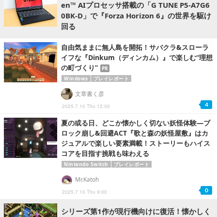
en™ AIプロセッサ搭載の「G TUNE P5-A7G6
0BK-D」で『Forza Horizon 6』の世界を駆け
回る
自由気ままに無人島を開拓！サバクラ&スローラ
イフな『Dinkum（ディンカム）』で楽しむ“理想
の町づくり”
PR
Windows
プレイレポート
文章書く彦
4
2025.7.10 Thu 12:00
夏の或る日、どこか懐かしく切ない妖怪体験―ブ
ロック崩し&回避ACT『歌と森の妖怪屋敷』はカ
ジュアルで楽しい要素満載！ストーリーもハイス
コアを目指す挑戦も味わえる
Nintendo Switch
プレイレポート
Mr.Katoh
0
2025.7.10 Thu 9:00
シリーズ第1作が現行機向けに復活！懐かしく