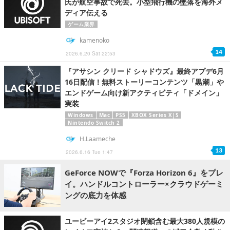
氏が航空事故で死去。小型飛行機の墜落を海外メ
ディア伝える
ゲーム業界
kamenoko
14
2026.6.20 Sat 22:53
『アサシン クリード シャドウズ』最終アプデ6月
16日配信！無料ストーリーコンテンツ「黒潮」や
エンドゲーム向け新アクティビティ「ドメイン」
実装
Windows
Mac
PS5
XBOX Series X|S
Nintendo Switch 2
H.Laameche
13
2026.6.16 Tue 1:47
GeForce NOWで『Forza Horizon 6』をプレ
イ。ハンドルコントローラー×クラウドゲーミ
ングの底力を体感
ユービーアイ2スタジオ閉鎖含む最大380人規模の