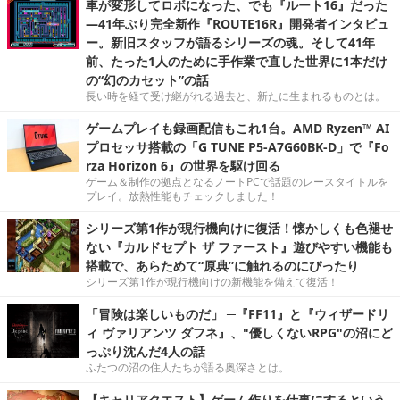
車が変形してロボになった、でも『ルート16』だった
―41年ぶり完全新作『ROUTE16R』開発者インタビュ
ー。新旧スタッフが語るシリーズの魂。そして41年
前、たった1人のために手作業で直した世界に1本だけ
の“幻のカセット”の話
長い時を経て受け継がれる過去と、新たに生まれるものとは。
ゲームプレイも録画配信もこれ1台。AMD Ryzen™ AI
プロセッサ搭載の「G TUNE P5-A7G60BK-D」で『Fo
rza Horizon 6』の世界を駆け回る
ゲーム＆制作の拠点となるノートPCで話題のレースタイトルを
プレイ。放熱性能もチェックしました！
シリーズ第1作が現行機向けに復活！懐かしくも色褪せ
ない『カルドセプト ザ ファースト』遊びやすい機能も
搭載で、あらためて“原典”に触れるのにぴったり
シリーズ第1作が現行機向けの新機能を備えて復活！
「冒険は楽しいものだ」 ─『FF11』と『ウィザードリ
ィ ヴァリアンツ ダフネ』、"優しくないRPG"の沼にど
っぷり沈んだ4人の話
ふたつの沼の住人たちが語る奥深さとは。
【キャリアクエスト】ゲーム作りを仕事にするという