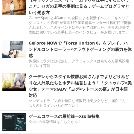
こと。セガの若手の事例に見る，ゲームプログラマと
いう働き方
Game*Sparkと4Gamerの合同による就活イベント「キャリア
クエスト」の第4回が東京都立産業貿易センター浜松町館で開催
されました。このイベントに合わせて取材した、各社の現場で
実際に働いている若手社員へのインタビューをお届けします。
GeForce NOWで『Forza Horizon 6』をプレイ。ハ
ンドルコントローラー×クラウドゲーミングの底力を体
感
体感的にラグはほぼ無し。グラフィックスはもちろん最高設定
でプレイ可能！
クーデレからスタイル抜群お姉さんまでよりどりみど
りな人外娘たちとホテル経営しよう！「クトゥルフ×美
少女」テーマのADV『ヨグ=ソトースの庭』が日本語
対応
ツンデレドラゴン娘や無口な複眼死神美少女など、属性てんこ
もりのヒロインたちがアツい！
ゲームコマースの最前線ーXsolla特集
Xsollaの最新情報はこちらから！