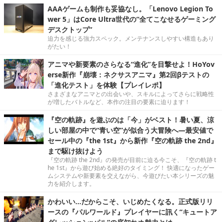
AAAゲームも制作も妥協なし。「Lenovo Legion To
wer 5」はCore Ultra世代の“全てこなせるゲーミング
デスクトップ”
迫力を感じる強力スペック。メンテナンスしやすい構造もあり
がたい！
アニマや新要素のさらなる“進化”を目撃せよ！HoYov
erse新作『崩壊：ネクサスアニマ』第2回βテストの
「進化テスト」を体験【プレイレポ】
さまざまなアニマとの出会いや、スキルによってさらに戦略性
が増したバトルなど、本作の注目の要素に迫ります！
『空の軌跡』を遊ぶのは「今」がベスト！暑い夏、涼
しい部屋の中で“青い空”が似合う大冒険へ―最安値で
セール中の『the 1st』から新作『空の軌跡 the 2nd』
まで駆け抜けよう
『空の軌跡 the 2nd』の発売が目前に迫る今こそ、『空の軌跡 t
he 1st』から遊び始める絶好のタイミング！ 快適になったゲー
ムシステムや新要素を交えながら、今遊びたい本シリーズの魅
力を紹介します。
かわいい…だからこそ、いじめたくなる。正式版リリ
ースの『パルワールド』プレイヤーに訊く“キュートア