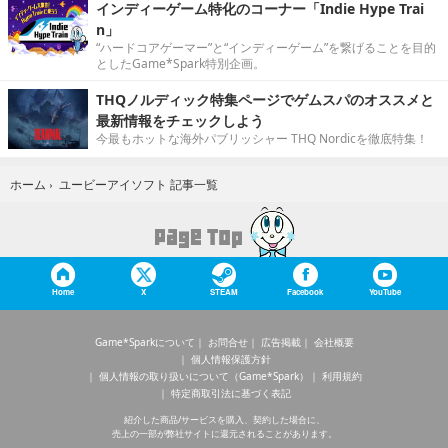
インディーゲーム特化のコーナー「Indie Hype Trai
n」
“ハードコアゲーマー”と“インディーゲーム”を繋げることを目的
としたGame*Spark特別企画。
THQノルディック特集ページでゲムスパのオススメと
最新情報をチェックしよう
今最もホットな海外パブリッシャー THQ Nordicを徹底特集！
ユービーアイソフト 記事一覧
ホーム
›
Home
X
STEAM
Facebook
YouTube
Game*Sparkについて
お問合せ
広告掲載
会社概要
個人情報保護方針
個人情報の取り扱いについて（Game*Spark）
利用規約
特定商取引法に基づく表記
紹介した商品/サービスを購入、契約した場合に、
売上の一部が弊社サイトに還元されることがあります。