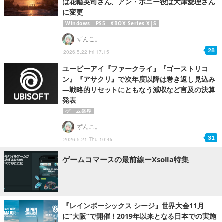
は花輪英司さん、アン・ボニー役は大津愛理さん
に変更
Windows
PS5
XBOX Series X|S
ずんこ。
28
2026.5.22 Fri 17:15
ユービーアイ『ファークライ』『ゴーストリコ
ン』『アサクリ』で次年度以降は巻き返し見込み
―戦略的リセットにともなう減収など言及の決算
発表
ゲーム業界
ずんこ。
31
2026.5.21 Thu 10:45
ゲームコマースの最前線ーXsolla特集
『レインボーシックス シージ』世界大会11月
に“大阪”で開催！2019年以来となる日本での実施