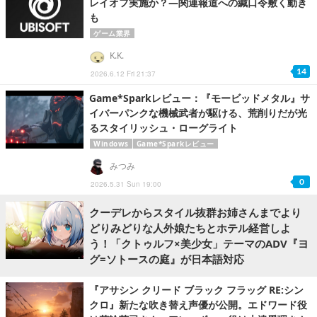
レイオフ実施か？―関連報道への緘口令敷く動き
も
ゲーム業界
K.K.
14
2026.6.12 Fri 21:37
Game*Sparkレビュー：『モービッドメタル』サ
イバーパンクな機械武者が駆ける、荒削りだが光
るスタイリッシュ・ローグライト
Windows
Game*Sparkレビュー
みつみ
0
2026.5.31 Sun 19:00
クーデレからスタイル抜群お姉さんまでより
どりみどりな人外娘たちとホテル経営しよ
う！「クトゥルフ×美少女」テーマのADV『ヨ
グ=ソトースの庭』が日本語対応
『アサシン クリード ブラック フラッグ RE:シン
クロ』新たな吹き替え声優が公開。エドワード役