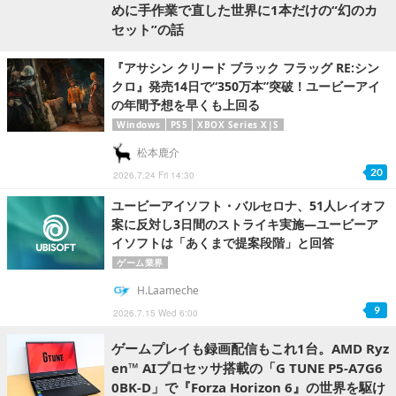
めに手作業で直した世界に1本だけの“幻のカ
セット”の話
『アサシン クリード ブラック フラッグ RE:シン
クロ』発売14日で“350万本”突破！ユービーアイ
の年間予想を早くも上回る
Windows
PS5
XBOX Series X|S
松本鹿介
20
2026.7.24 Fri 14:30
ユービーアイソフト・バルセロナ、51人レイオフ
案に反対し3日間のストライキ実施―ユービーア
イソフトは「あくまで提案段階」と回答
ゲーム業界
H.Laameche
9
2026.7.15 Wed 6:00
ゲームプレイも録画配信もこれ1台。AMD Ryz
en™ AIプロセッサ搭載の「G TUNE P5-A7G6
0BK-D」で『Forza Horizon 6』の世界を駆け