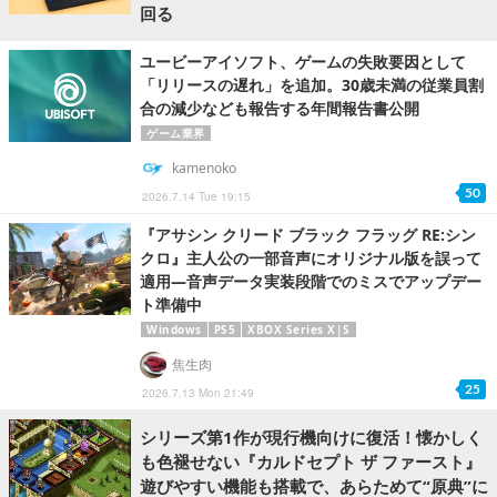
回る
ユービーアイソフト、ゲームの失敗要因として
「リリースの遅れ」を追加。30歳未満の従業員割
合の減少なども報告する年間報告書公開
ゲーム業界
kamenoko
50
2026.7.14 Tue 19:15
『アサシン クリード ブラック フラッグ RE:シン
クロ』主人公の一部音声にオリジナル版を誤って
適用―音声データ実装段階でのミスでアップデー
ト準備中
Windows
PS5
XBOX Series X|S
焦生肉
25
2026.7.13 Mon 21:49
シリーズ第1作が現行機向けに復活！懐かしく
も色褪せない『カルドセプト ザ ファースト』
遊びやすい機能も搭載で、あらためて“原典”に