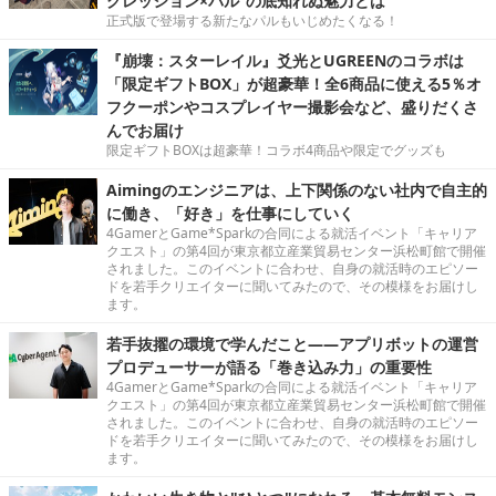
グレッション×パル”の底知れぬ魅力とは
正式版で登場する新たなパルもいじめたくなる！
『崩壊：スターレイル』爻光とUGREENのコラボは
「限定ギフトBOX」が超豪華！全6商品に使える5％オ
フクーポンやコスプレイヤー撮影会など、盛りだくさ
んでお届け
限定ギフトBOXは超豪華！コラボ4商品や限定でグッズも
Aimingのエンジニアは、上下関係のない社内で自主的
に働き、「好き」を仕事にしていく
4GamerとGame*Sparkの合同による就活イベント「キャリア
クエスト」の第4回が東京都立産業貿易センター浜松町館で開催
されました。このイベントに合わせ、自身の就活時のエピソー
ドを若手クリエイターに聞いてみたので、その模様をお届けし
ます。
若手抜擢の環境で学んだこと――アプリボットの運営
プロデューサーが語る「巻き込み力」の重要性
4GamerとGame*Sparkの合同による就活イベント「キャリア
クエスト」の第4回が東京都立産業貿易センター浜松町館で開催
されました。このイベントに合わせ、自身の就活時のエピソー
ドを若手クリエイターに聞いてみたので、その模様をお届けし
ます。