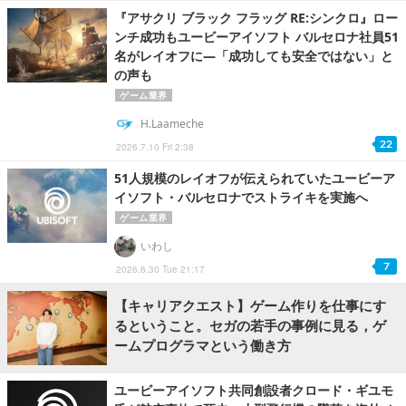
『アサクリ ブラック フラッグ RE:シンクロ』ロー
ンチ成功もユービーアイソフト バルセロナ社員51
名がレイオフに―「成功しても安全ではない」と
の声も
ゲーム業界
H.Laameche
22
2026.7.10 Fri 2:38
51人規模のレイオフが伝えられていたユービーア
イソフト・バルセロナでストライキを実施へ
ゲーム業界
いわし
7
2026.6.30 Tue 21:17
【キャリアクエスト】ゲーム作りを仕事にす
るということ。セガの若手の事例に見る，ゲ
ームプログラマという働き方
ユービーアイソフト共同創設者クロード・ギユモ