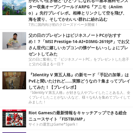
かわいい生き物と"ひとつ"になれる―基本無料モンス
ター収集オープンワールドARPG『アニモ（Aniim
o）』先行プレイレポ。相棒とリンクして空を飛び、
海を渡り、そしてかわいい群れに紛れ込む
7月に国内向け初のクローズドベータ開催！
父の日のプレゼントはビジネスノートPCがおすす
め！？「MSI Prestige-14-AI+D3MG-2619JP」でお父
さん世代に嬉しいカプコンの懐ゲーもいっしょにプレ
ゼントしてみた
父の日に奮発して「ビジネスノートPC」をプレゼントした息子
と父の心温まる一日？
『Identity V 第五人格』の新モード「手記の加筆」は
PvEと聞いたけれど……実際どうなの？集まってプレイ
してみた！【プレイレポ】
『Identity V 第五人格』が好きな人やプレイしたことある人、全
くプレイしたことがない人など、様々な4人を集めてプレイして
みました！
Riot Gamesの最新情報をキャッチアップできる総合
ニュースサイト「FISTBUMP」
サイトの運営はGame*Spark！