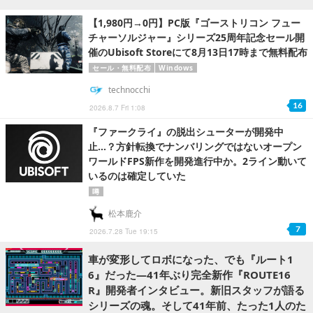
【1,980円→0円】PC版『ゴーストリコン フュー
チャーソルジャー』シリーズ25周年記念セール開
催のUbisoft Storeにて8月13日17時まで無料配布
セール・無料配布
Windows
technocchi
16
2026.8.7 Fri 1:08
『ファークライ』の脱出シューターが開発中
止…？方針転換でナンバリングではないオープン
ワールドFPS新作を開発進行中か。2ライン動いて
いるのは確定していた
噂
松本鹿介
7
2026.7.28 Tue 19:15
車が変形してロボになった、でも『ルート1
6』だった―41年ぶり完全新作『ROUTE16
R』開発者インタビュー。新旧スタッフが語る
シリーズの魂。そして41年前、たった1人のた