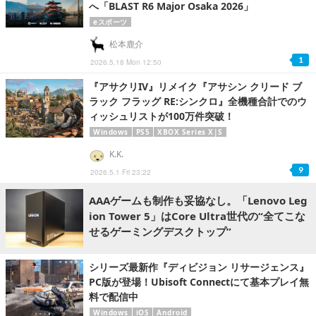
へ「BLAST R6 Major Osaka 2026」
eスポーツ
松本鹿介
1
2026.5.18 Mon 12:50
『アサクリIV』リメイク『アサシン クリード ブ
ラック フラッグ RE:シンクロ』全機種合計でのウ
ィッシュリストが100万件突破！
Windows
PS5
XBOX Series X|S
K.K.
9
2026.5.1 Fri 23:22
AAAゲームも制作も妥協なし。「Lenovo Leg
ion Tower 5」はCore Ultra世代の“全てこな
せるゲーミングデスクトップ”
シリーズ最新作『ディビジョン リサージェンス』
PC版が登場！Ubisoft Connectにて基本プレイ無
料で配信中
Windows
iOS
Android