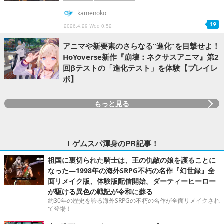
kamenoko
19
2026.4.29 Wed 0:52
アニマや新要素のさらなる“進化”を目撃せよ！
HoYoverse新作『崩壊：ネクサスアニマ』第2
回βテストの「進化テスト」を体験【プレイレ
ポ】
もっと見る
！ゲムスパ渾身のPR記事！
祖国に裏切られた騎士は、王の仇敵の娘を護ることに
なった―1998年の海外SRPG不朽の名作『幻世録』全
面リメイク版、体験版配信開始。ダーティーヒーロー
が駆ける異色の戦記が令和に蘇る
約30年の歴史を誇る海外SRPGの不朽の名作が全面リメイクされ
て登場！