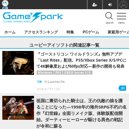
search
menu
ホーム
アクセスランキング
特集
PCゲーム
家庭用ゲー
ユービーアイソフトの関連記事一覧
『ゴーストリコン ワイルドランズ』無料アプデ
「Last Rites」配信。PS5/Xbox Series X/S/PCに
て4K解像度および60fps対応―新作の開発も発表
Windows
PS5
XBOX Series X|S
H.Laameche
20
2026.8.7 Fri 1:54
祖国に裏切られた騎士は、王の仇敵の娘を護
ることになった―1998年の海外SRPG不朽の名
作『幻世録』全面リメイク版、体験版配信開
始。ダーティーヒーローが駆ける異色の戦記
が令和に蘇る