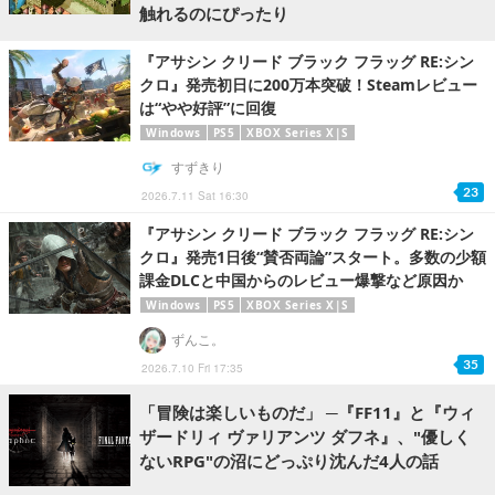
触れるのにぴったり
『アサシン クリード ブラック フラッグ RE:シン
クロ』発売初日に200万本突破！Steamレビュー
は“やや好評”に回復
Windows
PS5
XBOX Series X|S
すずきり
23
2026.7.11 Sat 16:30
『アサシン クリード ブラック フラッグ RE:シン
クロ』発売1日後“賛否両論”スタート。多数の少額
課金DLCと中国からのレビュー爆撃など原因か
Windows
PS5
XBOX Series X|S
ずんこ。
35
2026.7.10 Fri 17:35
「冒険は楽しいものだ」 ─『FF11』と『ウィ
ザードリィ ヴァリアンツ ダフネ』、"優しく
ないRPG"の沼にどっぷり沈んだ4人の話