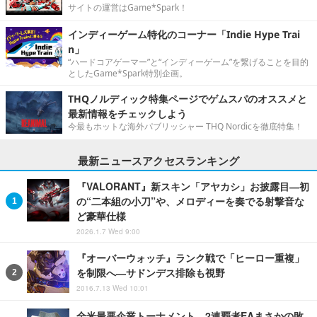
サイトの運営はGame*Spark！
インディーゲーム特化のコーナー「Indie Hype Trai
n」
“ハードコアゲーマー”と“インディーゲーム”を繋げることを目的
としたGame*Spark特別企画。
THQノルディック特集ページでゲムスパのオススメと
最新情報をチェックしよう
今最もホットな海外パブリッシャー THQ Nordicを徹底特集！
最新ニュースアクセスランキング
『VALORANT』新スキン「アヤカシ」お披露目―初
の“二本組の小刀”や、メロディーを奏でる射撃音な
ど豪華仕様
2026.1.7 Wed 9:00
『オーバーウォッチ』ランク戦で「ヒーロー重複」
を制限へ―サドンデス排除も視野
2016.7.13 Wed 10:01
全米最悪企業トーナメント、2連覇者EAまさかの敗