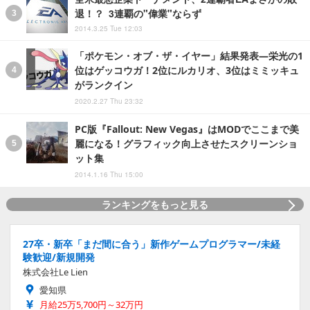
退！？ 3連覇の"偉業"ならず
2014.3.25 Tue 12:03
「ポケモン・オブ・ザ・イヤー」結果発表―栄光の1
位はゲッコウガ！2位にルカリオ、3位はミミッキュ
がランクイン
2020.2.27 Thu 23:32
PC版『Fallout: New Vegas』はMODでここまで美
麗になる！グラフィック向上させたスクリーンショ
ット集
2014.1.16 Thu 15:00
ランキングをもっと見る
27卒・新卒「まだ間に合う」新作ゲームプログラマー/未経
験歓迎/新規開発
株式会社Le Lien
愛知県
月給25万5,700円～32万円