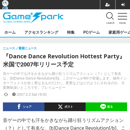
search
menu
ホーム
アクセスランキング
特集
PCゲーム
家庭用ゲー
ニュース
最新ニュース
『Dance Dance Revolution Hottest Party』
米国で2007年リリース予定
音ゲーの中でも汗をかきながら踊り狂うリズムアクション（？）として有名
な、[b]Dance Dance Revolution[/b]。このゲームがWiiで登場します。操作イン
ターフェイスが全く異なるものだけに、変更などはどのようにされるのか、大
変興味深いところです。プレイムービー
2007.2.3 Sat 19:00
シェア
ポスト
送る
音ゲーの中でも汗をかきながら踊り狂うリズムアクション
（？）として有名な、[b]Dance Dance Revolution[/b]。こ