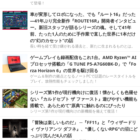
て登場！
車が変形してロボになった、でも『ルート16』だった
―41年ぶり完全新作『ROUTE16R』開発者インタビュ
ー。新旧スタッフが語るシリーズの魂。そして41年
前、たった1人のために手作業で直した世界に1本だけ
の“幻のカセット”の話
長い時を経て受け継がれる過去と、新たに生まれるものとは。
ゲームプレイも録画配信もこれ1台。AMD Ryzen™ AI
プロセッサ搭載の「G TUNE P5-A7G60BK-D」で『Fo
rza Horizon 6』の世界を駆け回る
ゲーム＆制作の拠点となるノートPCで話題のレースタイトルを
プレイ。放熱性能もチェックしました！
シリーズ第1作が現行機向けに復活！懐かしくも色褪せ
ない『カルドセプト ザ ファースト』遊びやすい機能も
搭載で、あらためて“原典”に触れるのにぴったり
シリーズ第1作が現行機向けの新機能を備えて復活！
「冒険は楽しいものだ」 ─『FF11』と『ウィザードリ
ィ ヴァリアンツ ダフネ』、"優しくないRPG"の沼にど
っぷり沈んだ4人の話