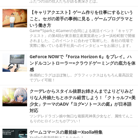
ふたつの沼の住人たちが語る奥深さとは。
【キャリアクエスト】ゲーム作りを仕事にするという
こと。セガの若手の事例に見る，ゲームプログラマと
いう働き方
Game*Sparkと4Gamerの合同による就活イベント「キャリア
クエスト」の第4回が東京都立産業貿易センター浜松町館で開催
されました。このイベントに合わせて取材した、各社の現場で
実際に働いている若手社員へのインタビューをお届けします。
GeForce NOWで『Forza Horizon 6』をプレイ。ハ
ンドルコントローラー×クラウドゲーミングの底力を体
感
体感的にラグはほぼ無し。グラフィックスはもちろん最高設定
でプレイ可能！
クーデレからスタイル抜群お姉さんまでよりどりみど
りな人外娘たちとホテル経営しよう！「クトゥルフ×美
少女」テーマのADV『ヨグ=ソトースの庭』が日本語
対応
ツンデレドラゴン娘や無口な複眼死神美少女など、属性てんこ
もりのヒロインたちがアツい！
ゲームコマースの最前線ーXsolla特集
Xsollaの最新情報はこちらから！