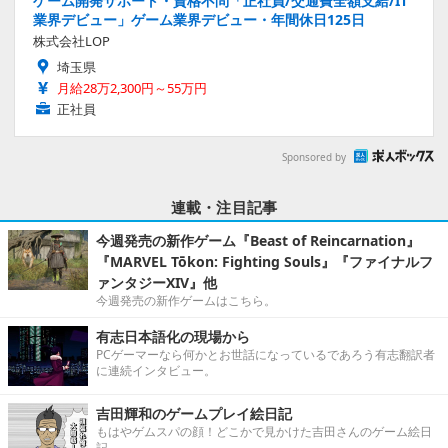
ゲーム開発サポート・資格不問「正社員/交通費全額支給/IT
業界デビュー」ゲーム業界デビュー・年間休日125日
株式会社LOP
埼玉県
月給28万2,300円～55万円
正社員
Sponsored by
連載・注目記事
今週発売の新作ゲーム『Beast of Reincarnation』
『MARVEL Tōkon: Fighting Souls』『ファイナルフ
ァンタジーXIV』他
今週発売の新作ゲームはこちら。
有志日本語化の現場から
PCゲーマーなら何かとお世話になっているであろう有志翻訳者
に連続インタビュー。
吉田輝和のゲームプレイ絵日記
もはやゲムスパの顔！どこかで見かけた吉田さんのゲーム絵日
記