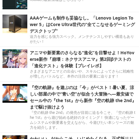
AAAゲームも制作も妥協なし。「Lenovo Legion To
wer 5」はCore Ultra世代の“全てこなせるゲーミング
デスクトップ”
迫力を感じる強力スペック。メンテナンスしやすい構造もあり
がたい！
アニマや新要素のさらなる“進化”を目撃せよ！HoYov
erse新作『崩壊：ネクサスアニマ』第2回βテストの
「進化テスト」を体験【プレイレポ】
さまざまなアニマとの出会いや、スキルによってさらに戦略性
が増したバトルなど、本作の注目の要素に迫ります！
『空の軌跡』を遊ぶのは「今」がベスト！暑い夏、涼
しい部屋の中で“青い空”が似合う大冒険へ―最安値で
セール中の『the 1st』から新作『空の軌跡 the 2nd』
まで駆け抜けよう
『空の軌跡 the 2nd』の発売が目前に迫る今こそ、『空の軌跡 t
he 1st』から遊び始める絶好のタイミング！ 快適になったゲー
ムシステムや新要素を交えながら、今遊びたい本シリーズの魅
力を紹介します。
かわいい…だからこそ、いじめたくなる。正式版リリ