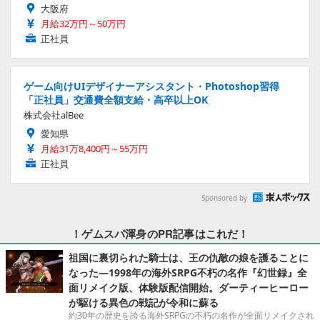
大阪府
月給32万円～50万円
正社員
ゲーム向けUIデザイナーアシスタント・Photoshop習得
「正社員」交通費全額支給・高卒以上OK
株式会社alBee
愛知県
月給31万8,400円～55万円
正社員
Sponsored by
！ゲムスパ渾身のPR記事はこれだ！
祖国に裏切られた騎士は、王の仇敵の娘を護ることに
なった―1998年の海外SRPG不朽の名作『幻世録』全
面リメイク版、体験版配信開始。ダーティーヒーロー
が駆ける異色の戦記が令和に蘇る
約30年の歴史を誇る海外SRPGの不朽の名作が全面リメイクされ