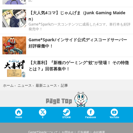
【大人気4コマ】じゃんげま（Junk Gaming Maide
n）
Game*Sparkの一大コンテンツに成長した4コマ。単行本も好評
発売中！
Game*Spark/インサイド公式ディスコードサーバー
好評稼働中！
【大喜利】『新種のゲーミング“蚊”が登場！ その特徴
とは？』回答募集中！
記事
ホーム
›
ニュース
›
最新ニュース
›
Home
X
STEAM
Facebook
YouTube
Game*Sparkについて
お問合せ
広告掲載
会社概要