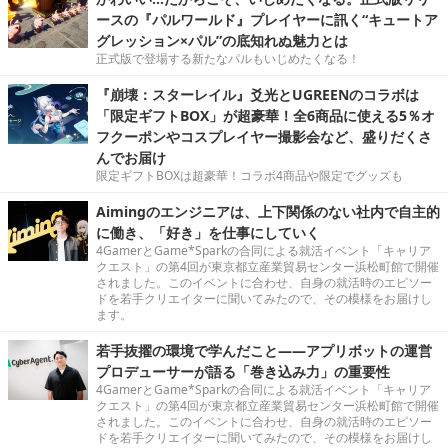
ースの『パルワールド』プレイヤーに訊く“キュートア
グレッション×パル”の底知れぬ魅力とは
正式版で登場する新たなパルもいじめたくなる！
『崩壊：スターレイル』爻光とUGREENのコラボは
「限定ギフトBOX」が超豪華！全6商品に使える5％オ
フクーポンやコスプレイヤー撮影会など、盛りだくさ
んでお届け
限定ギフトBOXは超豪華！コラボ4商品や限定でグッズも
Aimingのエンジニアは、上下関係のない社内で自主的
に働き、「好き」を仕事にしていく
4GamerとGame*Sparkの合同による就活イベント「キャリア
クエスト」の第4回が東京都立産業貿易センター浜松町館で開催
されました。このイベントに合わせ、自身の就活時のエピソー
ドを若手クリエイターに聞いてみたので、その模様をお届けし
ます。
若手抜擢の環境で学んだこと――アプリボットの運営
プロデューサーが語る「巻き込み力」の重要性
4GamerとGame*Sparkの合同による就活イベント「キャリア
クエスト」の第4回が東京都立産業貿易センター浜松町館で開催
されました。このイベントに合わせ、自身の就活時のエピソー
ドを若手クリエイターに聞いてみたので、その模様をお届けし