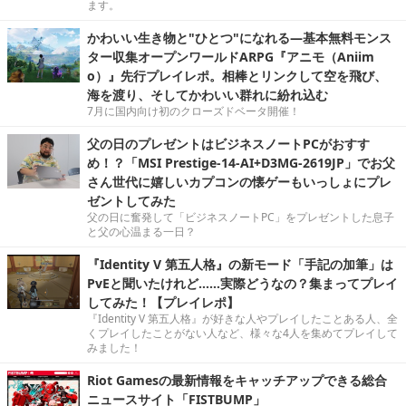
ます。
かわいい生き物と"ひとつ"になれる―基本無料モンス
ター収集オープンワールドARPG『アニモ（Aniim
o）』先行プレイレポ。相棒とリンクして空を飛び、
海を渡り、そしてかわいい群れに紛れ込む
7月に国内向け初のクローズドベータ開催！
父の日のプレゼントはビジネスノートPCがおすす
め！？「MSI Prestige-14-AI+D3MG-2619JP」でお父
さん世代に嬉しいカプコンの懐ゲーもいっしょにプレ
ゼントしてみた
父の日に奮発して「ビジネスノートPC」をプレゼントした息子
と父の心温まる一日？
『Identity V 第五人格』の新モード「手記の加筆」は
PvEと聞いたけれど……実際どうなの？集まってプレイ
してみた！【プレイレポ】
『Identity V 第五人格』が好きな人やプレイしたことある人、全
くプレイしたことがない人など、様々な4人を集めてプレイして
みました！
Riot Gamesの最新情報をキャッチアップできる総合
ニュースサイト「FISTBUMP」