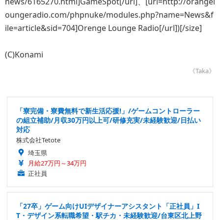
news/6165270.html]GameSpot[/url]、[url=http://orangel
oungeradio.com/phpnuke/modules.php?name=News&f
ile=article&sid=704]Orenge Lounge Radio[/url])[/size]
(C)Konami
《Taka》
「寮完備・寮費無料で新生活応援!」/ゲームコントローラー
の組立補助/月収30万円以上可/研修充実/未経験歓迎/日払い
対応
株式会社Tetote
埼玉県
月給27万円～34万円
正社員
「27卒」ゲーム向けUIデザイナーアシスタント「正社員」I
T・デザイン系転職希望・駅チカ・未経験歓迎/台東区北上野