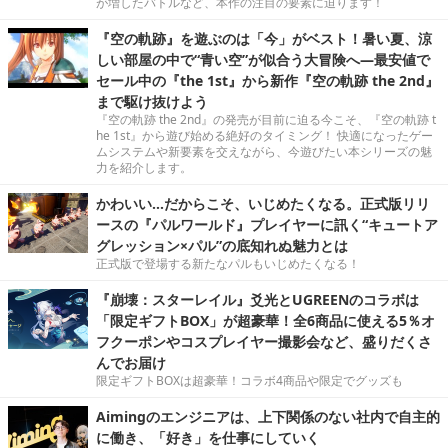
が増したバトルなど、本作の注目の要素に迫ります！
『空の軌跡』を遊ぶのは「今」がベスト！暑い夏、涼
しい部屋の中で“青い空”が似合う大冒険へ―最安値で
セール中の『the 1st』から新作『空の軌跡 the 2nd』
まで駆け抜けよう
『空の軌跡 the 2nd』の発売が目前に迫る今こそ、『空の軌跡 t
he 1st』から遊び始める絶好のタイミング！ 快適になったゲー
ムシステムや新要素を交えながら、今遊びたい本シリーズの魅
力を紹介します。
かわいい…だからこそ、いじめたくなる。正式版リリ
ースの『パルワールド』プレイヤーに訊く“キュートア
グレッション×パル”の底知れぬ魅力とは
正式版で登場する新たなパルもいじめたくなる！
『崩壊：スターレイル』爻光とUGREENのコラボは
「限定ギフトBOX」が超豪華！全6商品に使える5％オ
フクーポンやコスプレイヤー撮影会など、盛りだくさ
んでお届け
限定ギフトBOXは超豪華！コラボ4商品や限定でグッズも
Aimingのエンジニアは、上下関係のない社内で自主的
に働き、「好き」を仕事にしていく