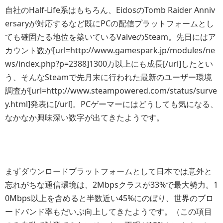
自社のHalf-Life系はもちろん、EidosのTomb Raider Anniv
ersaryが対応するなど既にPCの配信プラットフォームとし
ても確固たる地位を築いているValveのSteam。先日にはア
カウント数が[url=http://www.gamespark.jp/modules/ne
ws/index.php?p=2388]1300万以上にも成長[/url]したとい
う、そんなSteamで先月末に行われた最新のユーザー環境
調査が[url=http://www.steampowered.com/status/surve
y.html]発表に[/url]。PCゲーマーにはどうしても気になる、
なかなか興味深い数字が出てきたようです。
まずダウンロードプラットフォームとして日本では意外と
忘れがちな通信環境は、2Mbpsクラスが33%で最大勢力。1
0Mbps以上を含めると半数近い45%にのぼり、世界のブロ
ードバンド率もだいぶ向上してきたようです。（この項目