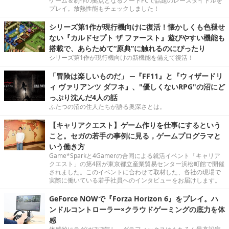
ゲーム＆制作の拠点となるノートPCで話題のレースタイトルを
プレイ。放熱性能もチェックしました！
シリーズ第1作が現行機向けに復活！懐かしくも色褪せ
ない『カルドセプト ザ ファースト』遊びやすい機能も
搭載で、あらためて“原典”に触れるのにぴったり
シリーズ第1作が現行機向けの新機能を備えて復活！
「冒険は楽しいものだ」 ─『FF11』と『ウィザードリ
ィ ヴァリアンツ ダフネ』、"優しくないRPG"の沼にど
っぷり沈んだ4人の話
ふたつの沼の住人たちが語る奥深さとは。
【キャリアクエスト】ゲーム作りを仕事にするという
こと。セガの若手の事例に見る，ゲームプログラマと
いう働き方
Game*Sparkと4Gamerの合同による就活イベント「キャリア
クエスト」の第4回が東京都立産業貿易センター浜松町館で開催
されました。このイベントに合わせて取材した、各社の現場で
実際に働いている若手社員へのインタビューをお届けします。
GeForce NOWで『Forza Horizon 6』をプレイ。ハ
ンドルコントローラー×クラウドゲーミングの底力を体
感