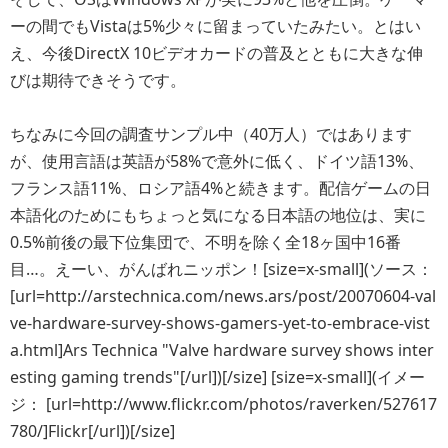
ーの間でもVistaは5%少々に留まっていたみたい。とはい
え、今後DirectX 10ビデオカードの普及とともに大きな伸
びは期待できそうです。
ちなみに今回の調査サンプル中（40万人）ではあります
が、使用言語は英語が58%で意外に低く、ドイツ語13%、
フランス語11%、ロシア語4%と続きます。配信ゲームの日
本語化のためにもちょっと気になる日本語の地位は、実に
0.5%前後の最下位集団で、不明を除く全18ヶ国中16番
目…。えーい、がんばれニッポン！[size=x-small](ソース：
[url=http://arstechnica.com/news.ars/post/20070604-val
ve-hardware-survey-shows-gamers-yet-to-embrace-vist
a.html]Ars Technica "Valve hardware survey shows inter
esting gaming trends"[/url])[/size] [size=x-small](イメー
ジ： [url=http://www.flickr.com/photos/raverken/527617
780/]Flickr[/url])[/size]