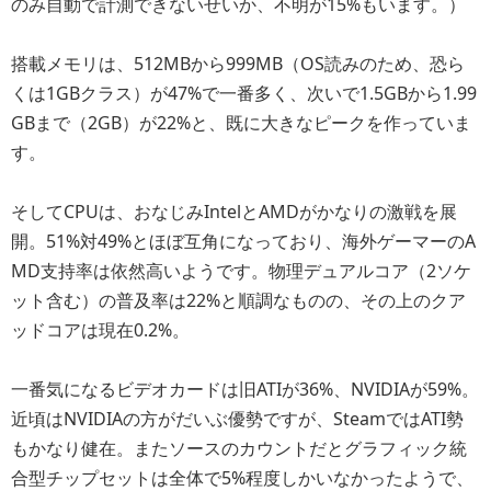
のみ自動で計測できないせいか、不明が15%もいます。）
搭載メモリは、512MBから999MB（OS読みのため、恐ら
くは1GBクラス）が47%で一番多く、次いで1.5GBから1.99
GBまで（2GB）が22%と、既に大きなピークを作っていま
す。
そしてCPUは、おなじみIntelとAMDがかなりの激戦を展
開。51%対49%とほぼ互角になっており、海外ゲーマーのA
MD支持率は依然高いようです。物理デュアルコア（2ソケ
ット含む）の普及率は22%と順調なものの、その上のクア
ッドコアは現在0.2%。
一番気になるビデオカードは旧ATIが36%、NVIDIAが59%。
近頃はNVIDIAの方がだいぶ優勢ですが、SteamではATI勢
もかなり健在。またソースのカウントだとグラフィック統
合型チップセットは全体で5%程度しかいなかったようで、