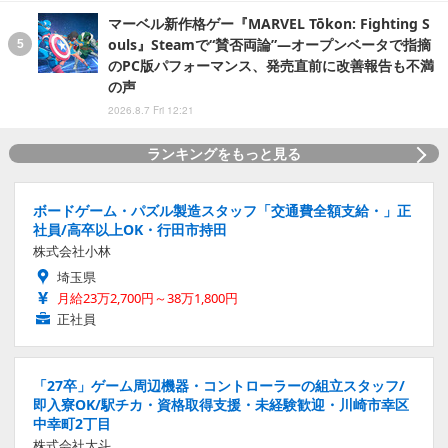
マーベル新作格ゲー『MARVEL Tōkon: Fighting S
ouls』Steamで“賛否両論”―オープンベータで指摘
のPC版パフォーマンス、発売直前に改善報告も不満
の声
2026.8.7 Fri 12:21
ランキングをもっと見る
ボードゲーム・パズル製造スタッフ「交通費全額支給・」正
社員/高卒以上OK・行田市持田
株式会社小林
埼玉県
月給23万2,700円～38万1,800円
正社員
「27卒」ゲーム周辺機器・コントローラーの組立スタッフ/
即入寮OK/駅チカ・資格取得支援・未経験歓迎・川崎市幸区
中幸町2丁目
株式会社大斗