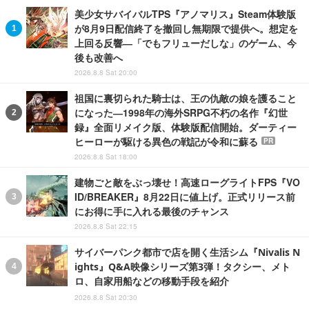
美少女サバイバルTPS『アノマリス』Steam体験版
が8月9日配信終了を撤回し無期限で提供へ。想定を
上回る反響―「でもフリューだしな」のゲーム、今
後も改善へ
2026.8.8 Sat 20:00
祖国に裏切られた騎士は、王の仇敵の娘を護ること
になった―1998年の海外SRPG不朽の名作『幻世
録』全面リメイク版、体験版配信開始。ダーティー
ヒーローが駆ける異色の戦記が令和に蘇る
PR
2026.8.8 Sat 18:00
建物ごと敵をぶっ壊せ！高速ローグライトFPS『VO
ID/BREAKER』8月22日に値上げ。正式リリース前
にお得に手に入れる最後のチャンス
2026.8.8 Sat 22:15
サイバーパンク都市で店を開く生活シム『Nivalis N
ights』Q&A映像シリーズ第3弾！タクシー、メト
ロ、自家用船などの移動手段を紹介
2026.8.8 Sat 20:30