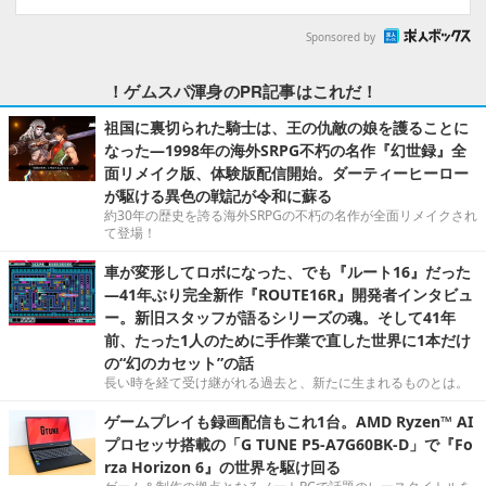
Sponsored by
！ゲムスパ渾身のPR記事はこれだ！
祖国に裏切られた騎士は、王の仇敵の娘を護ることに
なった―1998年の海外SRPG不朽の名作『幻世録』全
面リメイク版、体験版配信開始。ダーティーヒーロー
が駆ける異色の戦記が令和に蘇る
約30年の歴史を誇る海外SRPGの不朽の名作が全面リメイクされ
て登場！
車が変形してロボになった、でも『ルート16』だった
―41年ぶり完全新作『ROUTE16R』開発者インタビュ
ー。新旧スタッフが語るシリーズの魂。そして41年
前、たった1人のために手作業で直した世界に1本だけ
の“幻のカセット”の話
長い時を経て受け継がれる過去と、新たに生まれるものとは。
ゲームプレイも録画配信もこれ1台。AMD Ryzen™ AI
プロセッサ搭載の「G TUNE P5-A7G60BK-D」で『Fo
rza Horizon 6』の世界を駆け回る