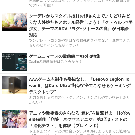
体感的にラグはほぼ無し。グラフィックスはもちろん最高設定
でプレイ可能！
クーデレからスタイル抜群お姉さんまでよりどりみど
りな人外娘たちとホテル経営しよう！「クトゥルフ×美
少女」テーマのADV『ヨグ=ソトースの庭』が日本語
対応
ツンデレドラゴン娘や無口な複眼死神美少女など、属性てんこ
もりのヒロインたちがアツい！
ゲームコマースの最前線ーXsolla特集
Xsollaの最新情報はこちらから！
AAAゲームも制作も妥協なし。「Lenovo Legion To
wer 5」はCore Ultra世代の“全てこなせるゲーミング
デスクトップ”
迫力を感じる強力スペック。メンテナンスしやすい構造もあり
がたい！
アニマや新要素のさらなる“進化”を目撃せよ！HoYov
erse新作『崩壊：ネクサスアニマ』第2回βテストの
「進化テスト」を体験【プレイレポ】
さまざまなアニマとの出会いや、スキルによってさらに戦略性