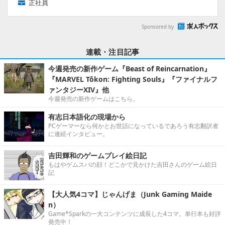
正社員
Sponsored by
連載・注目記事
今週発売の新作ゲーム『Beast of Reincarnation』
『MARVEL Tōkon: Fighting Souls』『ファイナルフ
ァンタジーXIV』他
今週発売の新作ゲームはこちら。
有志日本語化の現場から
PCゲーマーなら何かとお世話になっているであろう有志翻訳者
に連続インタビュー。
吉田輝和のゲームプレイ絵日記
もはやゲムスパの顔！どこかで見かけた吉田さんのゲーム絵日
記
【大人気4コマ】じゃんげま（Junk Gaming Maide
n）
Game*Sparkの一大コンテンツに成長した4コマ。単行本も好評
発売中！