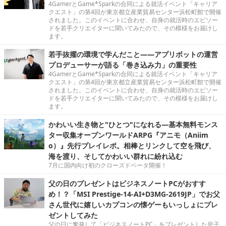
4GamerとGame*Sparkの合同による就活イベント「キャリア
クエスト」の第4回が東京都立産業貿易センター浜松町館で開催
されました。このイベントに合わせ、自身の就活時のエピソー
ドを若手クリエイターに聞いてみたので、その模様をお届けし
ます。
若手抜擢の環境で学んだこと――アプリボットの運営
プロデューサーが語る「巻き込み力」の重要性
4GamerとGame*Sparkの合同による就活イベント「キャリア
クエスト」の第4回が東京都立産業貿易センター浜松町館で開催
されました。このイベントに合わせ、自身の就活時のエピソー
ドを若手クリエイターに聞いてみたので、その模様をお届けし
ます。
かわいい生き物と"ひとつ"になれる―基本無料モンス
ター収集オープンワールドARPG『アニモ（Aniim
o）』先行プレイレポ。相棒とリンクして空を飛び、
海を渡り、そしてかわいい群れに紛れ込む
7月に国内向け初のクローズドベータ開催！
父の日のプレゼントはビジネスノートPCがおすす
め！？「MSI Prestige-14-AI+D3MG-2619JP」でお父
さん世代に嬉しいカプコンの懐ゲーもいっしょにプレ
ゼントしてみた
父の日に奮発して「ビジネスノートPC」をプレゼントした息子