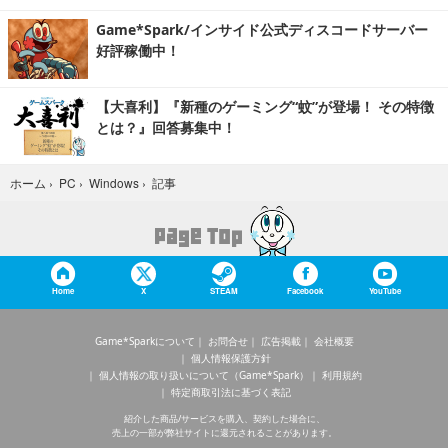
Game*Spark/インサイド公式ディスコードサーバー
好評稼働中！
【大喜利】『新種のゲーミング“蚊”が登場！ その特徴
とは？』回答募集中！
記事
ホーム
›
PC
›
Windows
›
Home
X
STEAM
Facebook
YouTube
Game*Sparkについて
お問合せ
広告掲載
会社概要
個人情報保護方針
個人情報の取り扱いについて（Game*Spark）
利用規約
特定商取引法に基づく表記
紹介した商品/サービスを購入、契約した場合に、
売上の一部が弊社サイトに還元されることがあります。