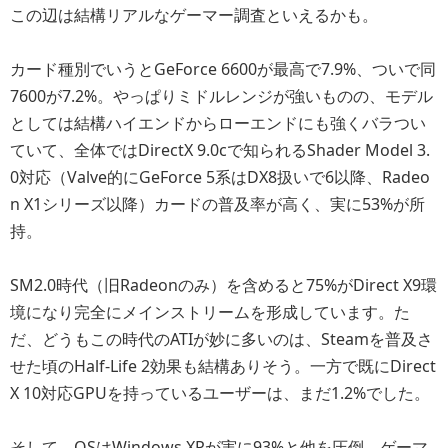
この辺は結構リアルなゲーマー調査といえるかも。
カード種別でいうとGeForce 6600が最高で7.9%、ついで同
7600が7.2%。やっぱりミドルレンジが強いものの、モデル
としては結構ハイエンドからローエンドにも強くバラつい
ていて、全体ではDirectX 9.0cで知られるShader Model 3.
0対応（Valve的にGeForce 5系はDX8扱いで6以降、Radeo
n X1シリーズ以降）カードの普及率が高く、実に53%が所
持。
SM2.0時代（旧Radeonのみ）を含めると75%がDirect X9環
境になり完全にメインストリームを形成しています。た
だ、どうもこの時代のATIが妙に多いのは、Steamを普及さ
せた頃のHalf-Life 2効果も結構ありそう。一方で既にDirect
X 10対応GPUを持っているユーザーは、まだ1.2%でした。
そして、OSはWindows XPが実に93%と他を圧倒。ゲーマ