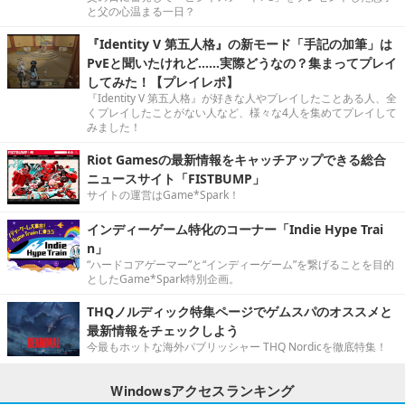
と父の心温まる一日？
『Identity V 第五人格』の新モード「手記の加筆」は
PvEと聞いたけれど……実際どうなの？集まってプレイ
してみた！【プレイレポ】
『Identity V 第五人格』が好きな人やプレイしたことある人、全
くプレイしたことがない人など、様々な4人を集めてプレイして
みました！
Riot Gamesの最新情報をキャッチアップできる総合
ニュースサイト「FISTBUMP」
サイトの運営はGame*Spark！
インディーゲーム特化のコーナー「Indie Hype Trai
n」
“ハードコアゲーマー”と“インディーゲーム”を繋げることを目的
としたGame*Spark特別企画。
THQノルディック特集ページでゲムスパのオススメと
最新情報をチェックしよう
今最もホットな海外パブリッシャー THQ Nordicを徹底特集！
Windowsアクセスランキング