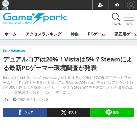
search
menu
ホーム
アクセスランキング
特集
PCゲーム
家庭用ゲー
PC
Windows
デュアルコアは20%！Vistaは5%？Steamによ
る最新PCゲーマー環境調査が発表
Eidosの Tomb Raider Anniversary が対応するなど既にPCの配信プラットフォ
ームとしても確固たる地位を築いているValveのSteam。先日にはアカウント数
が1300万以上にも成長したという、そんなSteamで先月末に行われた最新のユ
ーザー環境調査が発表。PCゲーマーには
2007.6.7 Thu 0:30
シェア
ポスト
送る