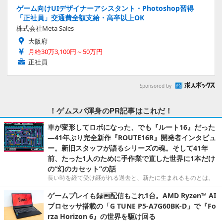
ゲーム向けUIデザイナーアシスタント・Photoshop習得
「正社員」交通費全額支給・高卒以上OK
株式会社Meta Sales
大阪府
月給30万3,100円～50万円
正社員
Sponsored by
！ゲムスパ渾身のPR記事はこれだ！
車が変形してロボになった、でも『ルート16』だった
―41年ぶり完全新作『ROUTE16R』開発者インタビュ
ー。新旧スタッフが語るシリーズの魂。そして41年
前、たった1人のために手作業で直した世界に1本だけ
の“幻のカセット”の話
長い時を経て受け継がれる過去と、新たに生まれるものとは。
ゲームプレイも録画配信もこれ1台。AMD Ryzen™ AI
プロセッサ搭載の「G TUNE P5-A7G60BK-D」で『Fo
rza Horizon 6』の世界を駆け回る