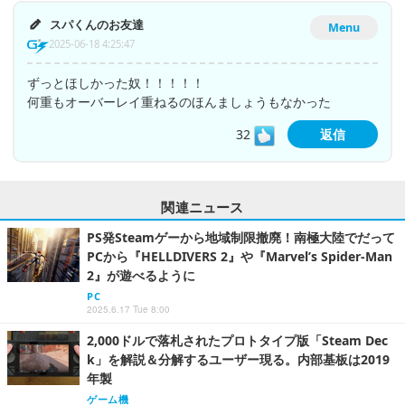
スパくんのお友達
Menu
2025-06-18 4:25:47
ずっとほしかった奴！！！！！
何重もオーバーレイ重ねるのほんましょうもなかった
32
返信
関連ニュース
PS発Steamゲーから地域制限撤廃！南極大陸でだって
PCから『HELLDIVERS 2』や『Marvel’s Spider-Man
2』が遊べるように
PC
2025.6.17 Tue 8:00
2,000ドルで落札されたプロトタイプ版「Steam Dec
k」を解説＆分解するユーザー現る。内部基板は2019
年製
ゲーム機