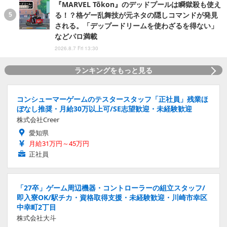
『MARVEL Tōkon』のデッドプールは瞬獄殺も使え
る！？格ゲー乱舞技が元ネタの隠しコマンドが発見
される。「デップードリームを使わざるを得ない」
などパロ満載
2026.8.7 Fri 13:30
ランキングをもっと見る
コンシューマーゲームのテスタースタッフ「正社員」残業ほ
ぼなし推奨・月給30万以上可/SE志望歓迎・未経験歓迎
株式会社Creer
愛知県
月給31万円～45万円
正社員
「27卒」ゲーム周辺機器・コントローラーの組立スタッフ/
即入寮OK/駅チカ・資格取得支援・未経験歓迎・川崎市幸区
中幸町2丁目
株式会社大斗