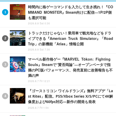
時間内に格ゲーコマンドを入力して生き残れ！『CO
MMAND MONSTER』Steam向けに配信―1P/2P側
も選択可能
2026.8.8 Sat 0:30
トラックだけじゃない！乗用車で観光地などをドラ
イブできる『American Truck Simulator』「Road
Trip」の新機能「Atlas」情報公開
2026.8.8 Sat 7:30
マーベル新作格ゲー『MARVEL Tōkon: Fighting
Souls』Steamで“賛否両論”―オープンベータで指
摘のPC版パフォーマンス、発売直前に改善報告も不
満の声
2026.8.7 Fri 12:21
『ゴーストリコン ワイルドランズ』無料アプデ「La
st Rites」配信。PS5/Xbox Series X/S/PCにて4K解
像度および60fps対応―新作の開発も発表
2026.8.7 Fri 1:54