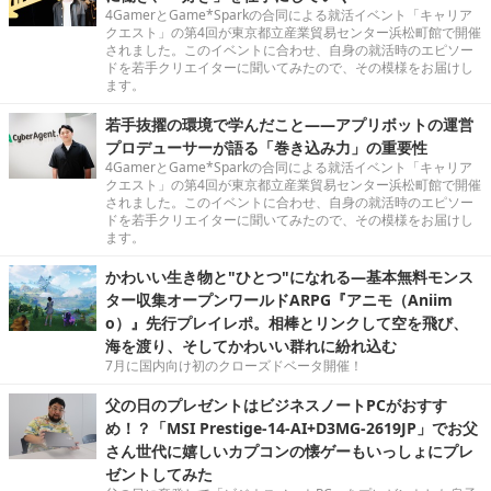
4GamerとGame*Sparkの合同による就活イベント「キャリア
クエスト」の第4回が東京都立産業貿易センター浜松町館で開催
されました。このイベントに合わせ、自身の就活時のエピソー
ドを若手クリエイターに聞いてみたので、その模様をお届けし
ます。
若手抜擢の環境で学んだこと――アプリボットの運営
プロデューサーが語る「巻き込み力」の重要性
4GamerとGame*Sparkの合同による就活イベント「キャリア
クエスト」の第4回が東京都立産業貿易センター浜松町館で開催
されました。このイベントに合わせ、自身の就活時のエピソー
ドを若手クリエイターに聞いてみたので、その模様をお届けし
ます。
かわいい生き物と"ひとつ"になれる―基本無料モンス
ター収集オープンワールドARPG『アニモ（Aniim
o）』先行プレイレポ。相棒とリンクして空を飛び、
海を渡り、そしてかわいい群れに紛れ込む
7月に国内向け初のクローズドベータ開催！
父の日のプレゼントはビジネスノートPCがおすす
め！？「MSI Prestige-14-AI+D3MG-2619JP」でお父
さん世代に嬉しいカプコンの懐ゲーもいっしょにプレ
ゼントしてみた