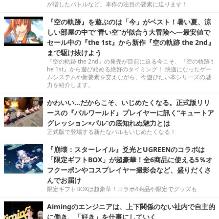
が増したバトルなど、本作の注目の要素に迫ります！
『空の軌跡』を遊ぶのは「今」がベスト！暑い夏、涼
しい部屋の中で“青い空”が似合う大冒険へ―最安値で
セール中の『the 1st』から新作『空の軌跡 the 2nd』
まで駆け抜けよう
『空の軌跡 the 2nd』の発売が目前に迫る今こそ、『空の軌跡 t
he 1st』から遊び始める絶好のタイミング！ 快適になったゲー
ムシステムや新要素を交えながら、今遊びたい本シリーズの魅
力を紹介します。
かわいい…だからこそ、いじめたくなる。正式版リリ
ースの『パルワールド』プレイヤーに訊く“キュートア
グレッション×パル”の底知れぬ魅力とは
正式版で登場する新たなパルもいじめたくなる！
『崩壊：スターレイル』爻光とUGREENのコラボは
「限定ギフトBOX」が超豪華！全6商品に使える5％オ
フクーポンやコスプレイヤー撮影会など、盛りだくさ
んでお届け
限定ギフトBOXは超豪華！コラボ4商品や限定でグッズも
Aimingのエンジニアは、上下関係のない社内で自主的
に働き、「好き」を仕事にしていく