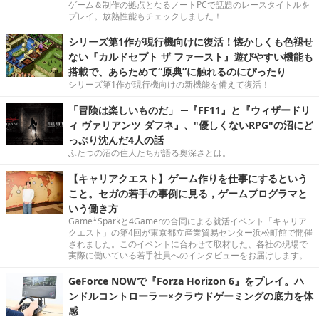
ゲーム＆制作の拠点となるノートPCで話題のレースタイトルを
プレイ。放熱性能もチェックしました！
シリーズ第1作が現行機向けに復活！懐かしくも色褪せ
ない『カルドセプト ザ ファースト』遊びやすい機能も
搭載で、あらためて“原典”に触れるのにぴったり
シリーズ第1作が現行機向けの新機能を備えて復活！
「冒険は楽しいものだ」 ─『FF11』と『ウィザードリ
ィ ヴァリアンツ ダフネ』、"優しくないRPG"の沼にど
っぷり沈んだ4人の話
ふたつの沼の住人たちが語る奥深さとは。
【キャリアクエスト】ゲーム作りを仕事にするという
こと。セガの若手の事例に見る，ゲームプログラマと
いう働き方
Game*Sparkと4Gamerの合同による就活イベント「キャリア
クエスト」の第4回が東京都立産業貿易センター浜松町館で開催
されました。このイベントに合わせて取材した、各社の現場で
実際に働いている若手社員へのインタビューをお届けします。
GeForce NOWで『Forza Horizon 6』をプレイ。ハ
ンドルコントローラー×クラウドゲーミングの底力を体
感