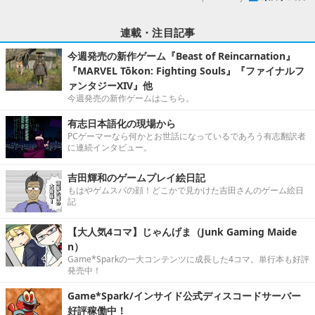
連載・注目記事
今週発売の新作ゲーム『Beast of Reincarnation』
『MARVEL Tōkon: Fighting Souls』『ファイナルフ
ァンタジーXIV』他
今週発売の新作ゲームはこちら。
有志日本語化の現場から
PCゲーマーなら何かとお世話になっているであろう有志翻訳者
に連続インタビュー。
吉田輝和のゲームプレイ絵日記
もはやゲムスパの顔！どこかで見かけた吉田さんのゲーム絵日
記
【大人気4コマ】じゃんげま（Junk Gaming Maide
n）
Game*Sparkの一大コンテンツに成長した4コマ。単行本も好評
発売中！
Game*Spark/インサイド公式ディスコードサーバー
好評稼働中！