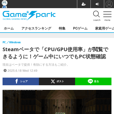
search
menu
ホーム
アクセスランキング
特集
PCゲーム
家庭用ゲー
PC
Windows
Steamベータで「CPU/GPU使用率」が閲覧で
きるように！ゲーム中にいつでもPC状態確認
現在はベータで提供！有効にする方法もご紹介。
2025.6.18 Wed 12:49
シェア
ポスト
送る