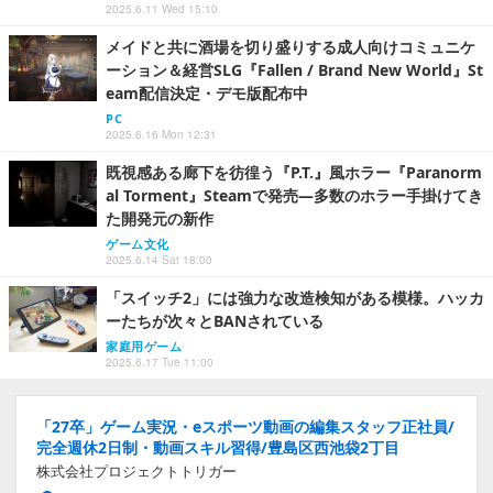
2025.6.11 Wed 15:10
メイドと共に酒場を切り盛りする成人向けコミュニケ
ーション＆経営SLG『Fallen / Brand New World』St
eam配信決定・デモ版配布中
PC
2025.6.16 Mon 12:31
既視感ある廊下を彷徨う『P.T.』風ホラー『Paranorm
al Torment』Steamで発売―多数のホラー手掛けてき
た開発元の新作
ゲーム文化
2025.6.14 Sat 18:00
「スイッチ2」には強力な改造検知がある模様。ハッカ
ーたちが次々とBANされている
家庭用ゲーム
2025.6.17 Tue 11:00
「27卒」ゲーム実況・eスポーツ動画の編集スタッフ正社員/
完全週休2日制・動画スキル習得/豊島区西池袋2丁目
株式会社プロジェクトトリガー