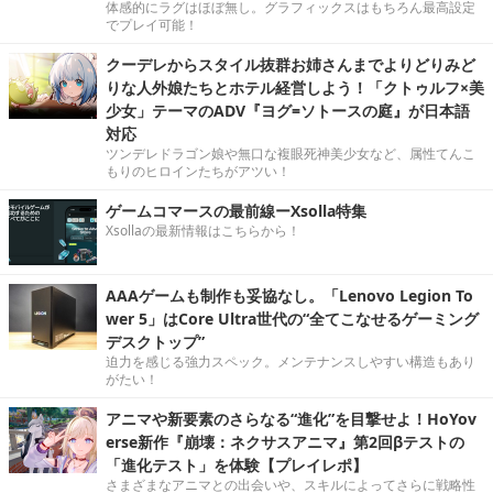
体感的にラグはほぼ無し。グラフィックスはもちろん最高設定
でプレイ可能！
クーデレからスタイル抜群お姉さんまでよりどりみど
りな人外娘たちとホテル経営しよう！「クトゥルフ×美
少女」テーマのADV『ヨグ=ソトースの庭』が日本語
対応
ツンデレドラゴン娘や無口な複眼死神美少女など、属性てんこ
もりのヒロインたちがアツい！
ゲームコマースの最前線ーXsolla特集
Xsollaの最新情報はこちらから！
AAAゲームも制作も妥協なし。「Lenovo Legion To
wer 5」はCore Ultra世代の“全てこなせるゲーミング
デスクトップ”
迫力を感じる強力スペック。メンテナンスしやすい構造もあり
がたい！
アニマや新要素のさらなる“進化”を目撃せよ！HoYov
erse新作『崩壊：ネクサスアニマ』第2回βテストの
「進化テスト」を体験【プレイレポ】
さまざまなアニマとの出会いや、スキルによってさらに戦略性