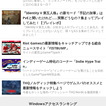
父の日に奮発して「ビジネスノートPC」をプレゼントした息子
と父の心温まる一日？
『Identity V 第五人格』の新モード「手記の加筆」は
PvEと聞いたけれど……実際どうなの？集まってプレイ
してみた！【プレイレポ】
『Identity V 第五人格』が好きな人やプレイしたことある人、全
くプレイしたことがない人など、様々な4人を集めてプレイして
みました！
Riot Gamesの最新情報をキャッチアップできる総合
ニュースサイト「FISTBUMP」
サイトの運営はGame*Spark！
インディーゲーム特化のコーナー「Indie Hype Trai
n」
“ハードコアゲーマー”と“インディーゲーム”を繋げることを目的
としたGame*Spark特別企画。
THQノルディック特集ページでゲムスパのオススメと
最新情報をチェックしよう
今最もホットな海外パブリッシャー THQ Nordicを徹底特集！
Windowsアクセスランキング