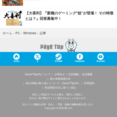
【大喜利】『新種のゲーミング“蚊”が登場！ その特徴
とは？』回答募集中！
記事
ホーム
›
PC
›
Windows
›
Home
X
STEAM
Facebook
YouTube
Game*Sparkについて
お問合せ
広告掲載
会社概要
個人情報保護方針
個人情報の取り扱いについて（Game*Spark）
利用規約
特定商取引法に基づく表記
紹介した商品/サービスを購入、契約した場合に、
売上の一部が弊社サイトに還元されることがあります。
当サイトに掲載の記事・見出し・写真・画像の無断転載を禁じます。
Copyright © 2026 IID, Inc.