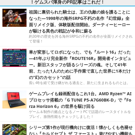
！ゲムスパ渾身のPR記事はこれだ！
祖国に裏切られた騎士は、王の仇敵の娘を護ることに
なった―1998年の海外SRPG不朽の名作『幻世録』全
面リメイク版、体験版配信開始。ダーティーヒーロー
が駆ける異色の戦記が令和に蘇る
約30年の歴史を誇る海外SRPGの不朽の名作が全面リメイクされ
て登場！
車が変形してロボになった、でも『ルート16』だった
―41年ぶり完全新作『ROUTE16R』開発者インタビュ
ー。新旧スタッフが語るシリーズの魂。そして41年
前、たった1人のために手作業で直した世界に1本だけ
の“幻のカセット”の話
長い時を経て受け継がれる過去と、新たに生まれるものとは。
ゲームプレイも録画配信もこれ1台。AMD Ryzen™ AI
プロセッサ搭載の「G TUNE P5-A7G60BK-D」で『Fo
rza Horizon 6』の世界を駆け回る
ゲーム＆制作の拠点となるノートPCで話題のレースタイトルを
プレイ。放熱性能もチェックしました！
シリーズ第1作が現行機向けに復活！懐かしくも色褪せ
ない『カルドセプト ザ ファースト』遊びやすい機能も