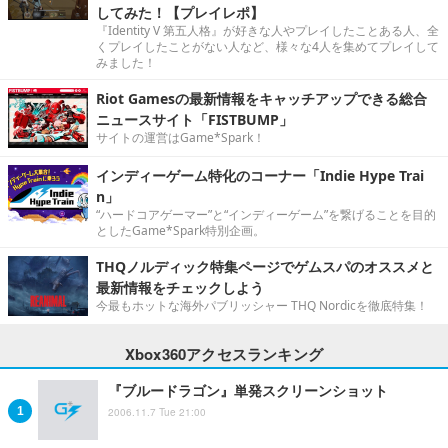
してみた！【プレイレポ】
『Identity V 第五人格』が好きな人やプレイしたことある人、全
くプレイしたことがない人など、様々な4人を集めてプレイして
みました！
Riot Gamesの最新情報をキャッチアップできる総合
ニュースサイト「FISTBUMP」
サイトの運営はGame*Spark！
インディーゲーム特化のコーナー「Indie Hype Trai
n」
“ハードコアゲーマー”と“インディーゲーム”を繋げることを目的
としたGame*Spark特別企画。
THQノルディック特集ページでゲムスパのオススメと
最新情報をチェックしよう
今最もホットな海外パブリッシャー THQ Nordicを徹底特集！
Xbox360アクセスランキング
『ブルードラゴン』単発スクリーンショット
2006.11.7 Tue 21:00