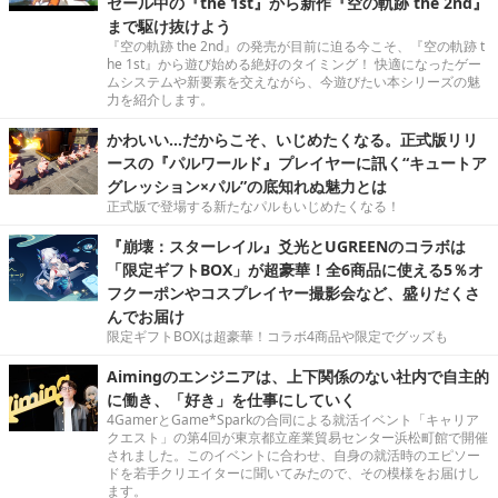
セール中の『the 1st』から新作『空の軌跡 the 2nd』
まで駆け抜けよう
『空の軌跡 the 2nd』の発売が目前に迫る今こそ、『空の軌跡 t
he 1st』から遊び始める絶好のタイミング！ 快適になったゲー
ムシステムや新要素を交えながら、今遊びたい本シリーズの魅
力を紹介します。
かわいい…だからこそ、いじめたくなる。正式版リリ
ースの『パルワールド』プレイヤーに訊く“キュートア
グレッション×パル”の底知れぬ魅力とは
正式版で登場する新たなパルもいじめたくなる！
『崩壊：スターレイル』爻光とUGREENのコラボは
「限定ギフトBOX」が超豪華！全6商品に使える5％オ
フクーポンやコスプレイヤー撮影会など、盛りだくさ
んでお届け
限定ギフトBOXは超豪華！コラボ4商品や限定でグッズも
Aimingのエンジニアは、上下関係のない社内で自主的
に働き、「好き」を仕事にしていく
4GamerとGame*Sparkの合同による就活イベント「キャリア
クエスト」の第4回が東京都立産業貿易センター浜松町館で開催
されました。このイベントに合わせ、自身の就活時のエピソー
ドを若手クリエイターに聞いてみたので、その模様をお届けし
ます。