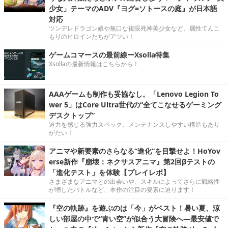
少女」テーマのADV『ヨグ=ソトースの庭』が日本語
対応
ツンデレドラゴン娘や無口な複眼死神美少女など、属性てんこ
もりのヒロインたちがアツい！
ゲームコマースの最前線ーXsolla特集
Xsollaの最新情報はこちらから！
AAAゲームも制作も妥協なし。「Lenovo Legion To
wer 5」はCore Ultra世代の“全てこなせるゲーミング
デスクトップ”
迫力を感じる強力スペック。メンテナンスしやすい構造もあり
がたい！
アニマや新要素のさらなる“進化”を目撃せよ！HoYov
erse新作『崩壊：ネクサスアニマ』第2回βテストの
「進化テスト」を体験【プレイレポ】
さまざまなアニマとの出会いや、スキルによってさらに戦略性
が増したバトルなど、本作の注目の要素に迫ります！
『空の軌跡』を遊ぶのは「今」がベスト！暑い夏、涼
しい部屋の中で“青い空”が似合う大冒険へ―最安値で