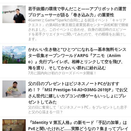
若手抜擢の環境で学んだこと――アプリボットの運営
プロデューサーが語る「巻き込み力」の重要性
4GamerとGame*Sparkの合同による就活イベント「キャリア
クエスト」の第4回が東京都立産業貿易センター浜松町館で開催
されました。このイベントに合わせ、自身の就活時のエピソー
ドを若手クリエイターに聞いてみたので、その模様をお届けし
ます。
かわいい生き物と"ひとつ"になれる―基本無料モンス
ター収集オープンワールドARPG『アニモ（Aniim
o）』先行プレイレポ。相棒とリンクして空を飛び、
海を渡り、そしてかわいい群れに紛れ込む
7月に国内向け初のクローズドベータ開催！
父の日のプレゼントはビジネスノートPCがおすす
め！？「MSI Prestige-14-AI+D3MG-2619JP」でお父
さん世代に嬉しいカプコンの懐ゲーもいっしょにプレ
ゼントしてみた
父の日に奮発して「ビジネスノートPC」をプレゼントした息子
と父の心温まる一日？
『Identity V 第五人格』の新モード「手記の加筆」は
PvEと聞いたけれど……実際どうなの？集まってプレイ