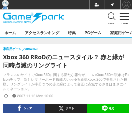
search
menu
ホーム
アクセスランキング
特集
PCゲーム
家庭用ゲー
家庭用ゲーム
Xbox360
Xbox 360 RRoDのニュースタイル？ 赤と緑が
同時点滅のリングライト
フランスのサイトでXbox 360に関する新たな報告が。このXbox 360の現象はFa
lconチップ、新しいマザーボード搭載のいわゆる新型Xbox 360で発見された模
様。リングライトが半分づつの赤と緑によって交互に点滅するさまはまさにイ
ルミネーション。
2007.11.12 Mon 10:00
シェア
ポスト
送る