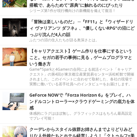
搭載で、あらためて“原典”に触れるのにぴったり
シリーズ第1作が現行機向けの新機能を備えて復活！
「冒険は楽しいものだ」 ─『FF11』と『ウィザードリ
ィ ヴァリアンツ ダフネ』、"優しくないRPG"の沼にど
っぷり沈んだ4人の話
ふたつの沼の住人たちが語る奥深さとは。
【キャリアクエスト】ゲーム作りを仕事にするという
こと。セガの若手の事例に見る，ゲームプログラマと
いう働き方
Game*Sparkと4Gamerの合同による就活イベント「キャリア
クエスト」の第4回が東京都立産業貿易センター浜松町館で開催
されました。このイベントに合わせて取材した、各社の現場で
実際に働いている若手社員へのインタビューをお届けします。
GeForce NOWで『Forza Horizon 6』をプレイ。ハ
ンドルコントローラー×クラウドゲーミングの底力を体
感
体感的にラグはほぼ無し。グラフィックスはもちろん最高設定
でプレイ可能！
クーデレからスタイル抜群お姉さんまでよりどりみど
りな人外娘たちとホテル経営しよう！「クトゥルフ×美