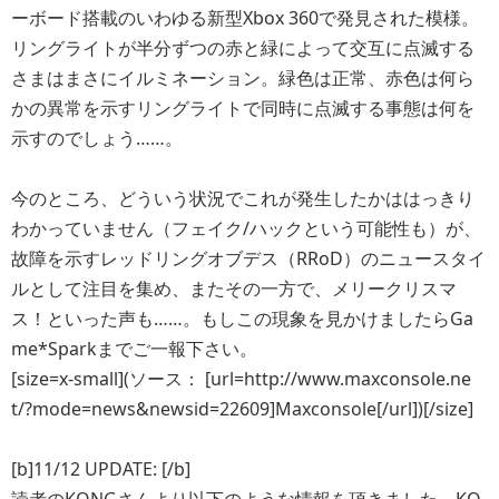
ーボード搭載のいわゆる新型Xbox 360で発見された模様。
リングライトが半分ずつの赤と緑によって交互に点滅する
さまはまさにイルミネーション。緑色は正常、赤色は何ら
かの異常を示すリングライトで同時に点滅する事態は何を
示すのでしょう……。
今のところ、どういう状況でこれが発生したかははっきり
わかっていません（フェイク/ハックという可能性も）が、
故障を示すレッドリングオブデス（RRoD）のニュースタイ
ルとして注目を集め、またその一方で、メリークリスマ
ス！といった声も……。もしこの現象を見かけましたらGa
me*Sparkまでご一報下さい。
[size=x-small](ソース： [url=http://www.maxconsole.ne
t/?mode=news&newsid=22609]Maxconsole[/url])[/size]
[b]11/12 UPDATE: [/b]