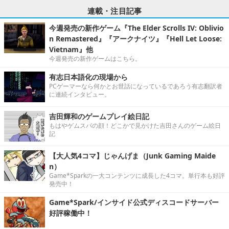
連載・注目記事
今週発売の新作ゲーム『The Elder Scrolls IV: Oblivio
n Remastered』『アークナイツ』『Hell Let Loose:
Vietnam』他
今週発売の新作ゲームはこちら。
有志日本語化の現場から
PCゲーマーなら何かとお世話になっているであろう有志翻訳者
に連続インタビュー。
吉田輝和のゲームプレイ絵日記
もはやゲムスパの顔！どこかで見かけた吉田さんのゲーム絵日
記
【大人気4コマ】じゃんげま（Junk Gaming Maide
n）
Game*Sparkの一大コンテンツに成長した4コマ。単行本も好評
発売中！
Game*Spark/インサイド公式ディスコードサーバー
好評稼働中！