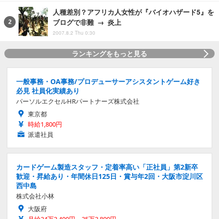
人種差別？アフリカ人女性が『バイオハザード5』を
ブログで非難 → 炎上
2007.8.2 Thu 0:30
ランキングをもっと見る
一般事務・OA事務/プロデューサーアシスタントゲーム好き
必見 社員化実績あり
パーソルエクセルHRパートナーズ株式会社
東京都
時給1,800円
派遣社員
カードゲーム製造スタッフ・定着率高い「正社員」第2新卒
歓迎・昇給あり・年間休日125日・賞与年2回・大阪市淀川区
西中島
株式会社小林
大阪府
月給24万3,400円～35万3,800円