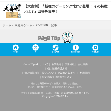
【大喜利】『新種のゲーミング“蚊”が登場！ その特徴
とは？』回答募集中！
記事
ホーム
›
家庭用ゲーム
›
Xbox360
›
Home
X
STEAM
Facebook
YouTube
Game*Sparkについて
お問合せ
広告掲載
会社概要
個人情報保護方針
個人情報の取り扱いについて（Game*Spark）
利用規約
特定商取引法に基づく表記
紹介した商品/サービスを購入、契約した場合に、
売上の一部が弊社サイトに還元されることがあります。
当サイトに掲載の記事・見出し・写真・画像の無断転載を禁じます。
Copyright © 2026 IID, Inc.