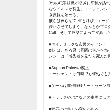
3つの犯罪組織が壊滅し平和が訪れると
なウイルスが発生。エージェンシ
き反抗を始める。
彼らは自らを“Cell”と呼び、エ
停止させてしまう。なんとかプロ
Cell、そして感染によって変異
■ダイナミックな市民のイベント
例えば、ある男は昼間は何かを売
ンシーは「感染者を見たら死んだ
■Support Pointsの廃止
エージェントは何時でも何処でも
■ゲームは前作同様カートゥーン
■トラックやバスなどの車両には
■武器には多くの変化がある。