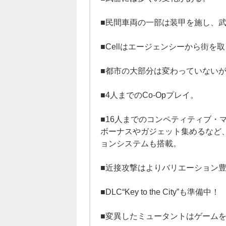
■民間車両の一部は装甲を施し、
■Cellはエージェンシーから街
■都市の大部分は変わっていない
■4人までのCo-Opプレイ。
■16人までのコンペティティブ・
ボーナスやガジェット集めるなど、
ョンシステムも搭載。
■近接攻撃はよりバリエーション
■DLC“Key to the City”も準備中！
■変異したミュータントはゲーム