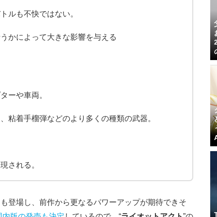
バトルも不快ではない。
行うかによって大きな影響を与える
プターや車両。
ン、粘着手榴弾などのより多くの種類の武器。
。
表現される。
？も登場し、前作から更なるパワーアップが期待できそ
国内版の発売も決定
しているので、“
ライオットアクト
”の