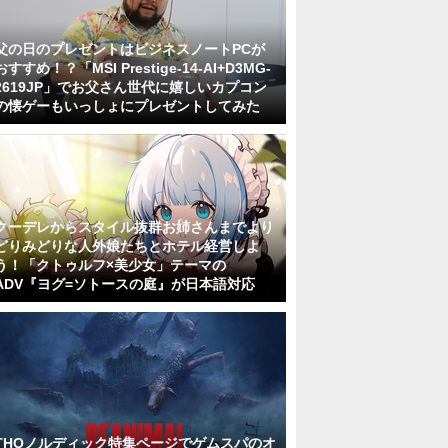
父の日のプレゼントはビジネスノートPCが
おすすめ！？「MSI Prestige-14-AI+D3MG-
2619JP」でお父さん世代に嬉しいカプコン
の懐ゲーもいっしょにプレゼントしてみた
クーデレからスタイル抜群お姉さんまでより
どりみどりな人外娘たちとホテル経営しよ
う！「クトゥルフ×美少女」テーマの
ADV『ヨグ=ソトースの庭』が日本語対応
THQノルディック特集ページでゲムスパのオ