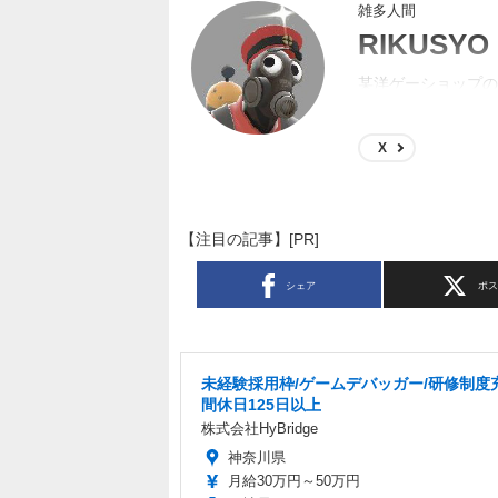
雑多人間
RIKUSYO
某洋ゲーショップの
するようになってた
X
【注目の記事】[PR]
シェア
ポ
未経験採用枠/ゲームデバッガー/研修制度
間休日125日以上
株式会社HyBridge
神奈川県
月給30万円～50万円