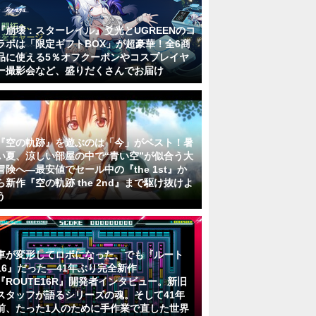
『崩壊：スターレイル』爻光とUGREENのコ
ラボは「限定ギフトBOX」が超豪華！全6商
品に使える5％オフクーポンやコスプレイヤ
ー撮影会など、盛りだくさんでお届け
『空の軌跡』を遊ぶのは「今」がベスト！暑
い夏、涼しい部屋の中で“青い空”が似合う大
冒険へ―最安値でセール中の『the 1st』か
ら新作『空の軌跡 the 2nd』まで駆け抜けよ
う
車が変形してロボになった、でも『ルート
16』だった―41年ぶり完全新作
『ROUTE16R』開発者インタビュー。新旧
スタッフが語るシリーズの魂。そして41年
前、たった1人のために手作業で直した世界