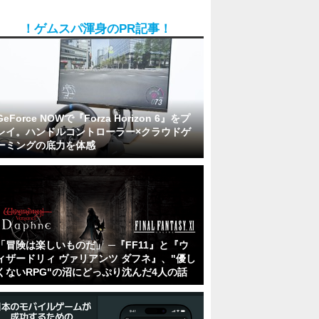
！ゲムスパ渾身のPR記事！
GeForce NOWで『Forza Horizon 6』をプ
レイ。ハンドルコントローラー×クラウドゲ
ーミングの底力を体感
「冒険は楽しいものだ」 ─『FF11』と『ウ
ィザードリィ ヴァリアンツ ダフネ』、"優し
くないRPG"の沼にどっぷり沈んだ4人の話