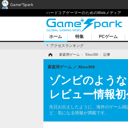
Game*Spark
ハードコアゲーマーのためのWebメディア
ホーム
特集
PCゲーム
アクセスランキング
ホーム
›
家庭用ゲーム
›
Xbox360
›
記事
家庭用ゲーム
Xbox360
ゾンビのようなモ
レビュー情報初
先日お伝えしたように、海外のゲーム雑誌Gam
ど、気になる情報が満載です。