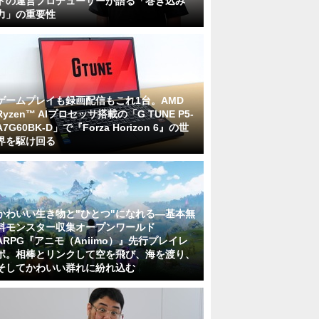
トの運営プロデューサーが語る「巻き込み
力」の重要性
ゲームプレイも録画配信もこれ1台。AMD
Ryzen™ AIプロセッサ搭載の「G TUNE P5-
A7G60BK-D」で『Forza Horizon 6』の世
界を駆け回る
かわいい生き物と"ひとつ"になれる―基本無
料モンスター収集オープンワールド
ARPG『アニモ（Aniimo）』先行プレイレ
ポ。相棒とリンクして空を飛び、海を渡り、
そしてかわいい群れに紛れ込む