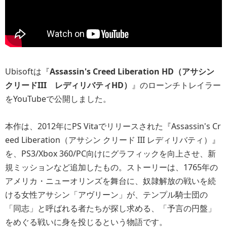
Ubisoftは『
Assassin's Creed Liberation HD（アサシン
クリードIII レディリバティHD）
』のローンチトレイラー
をYouTubeで公開しました。
本作は、2012年にPS Vitaでリリースされた『Assassin's Cr
eed Liberation（アサシン クリード III レディリバティ）』
を、PS3/Xbox 360/PC向けにグラフィックを向上させ、新
規ミッションなど追加したもの。ストーリーは、1765年の
アメリカ・ニューオリンズを舞台に、奴隷解放の戦いを続
ける女性アサシン「アヴリーン」が、テンプル騎士団の
「同志」と呼ばれる者たちが探し求める、「予言の円盤」
をめぐる戦いに身を投じるという物語です。