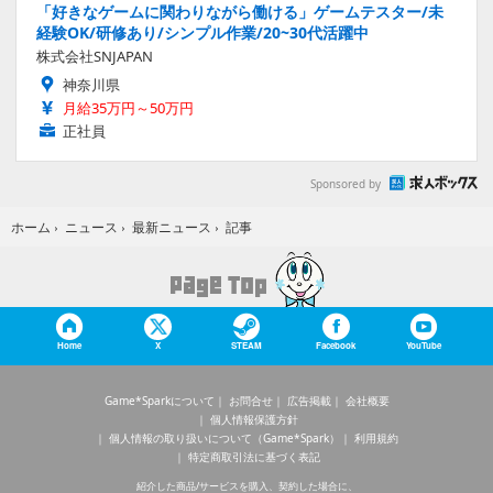
「好きなゲームに関わりながら働ける」ゲームテスター/未
経験OK/研修あり/シンプル作業/20~30代活躍中
株式会社SNJAPAN
神奈川県
月給35万円～50万円
正社員
Sponsored by
記事
ホーム
›
ニュース
›
最新ニュース
›
Home
X
STEAM
Facebook
YouTube
Game*Sparkについて
お問合せ
広告掲載
会社概要
個人情報保護方針
個人情報の取り扱いについて（Game*Spark）
利用規約
特定商取引法に基づく表記
紹介した商品/サービスを購入、契約した場合に、