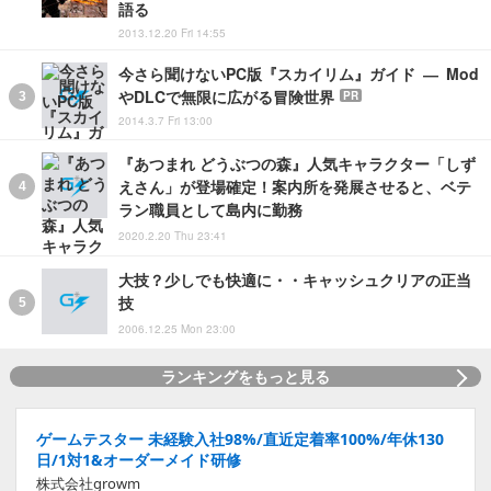
語る
2013.12.20 Fri 14:55
今さら聞けないPC版『スカイリム』ガイド ― Mod
やDLCで無限に広がる冒険世界
PR
2014.3.7 Fri 13:00
『あつまれ どうぶつの森』人気キャラクター「しず
えさん」が登場確定！案内所を発展させると、ベテ
ラン職員として島内に勤務
2020.2.20 Thu 23:41
大技？少しでも快適に・・キャッシュクリアの正当
技
2006.12.25 Mon 23:00
ランキングをもっと見る
ゲームテスター 未経験入社98%/直近定着率100%/年休130
日/1対1&オーダーメイド研修
株式会社growm