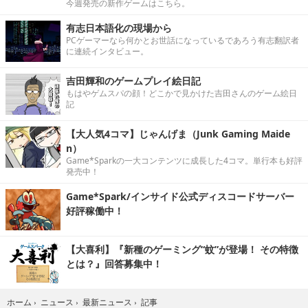
今週発売の新作ゲームはこちら。
有志日本語化の現場から
PCゲーマーなら何かとお世話になっているであろう有志翻訳者
に連続インタビュー。
吉田輝和のゲームプレイ絵日記
もはやゲムスパの顔！どこかで見かけた吉田さんのゲーム絵日
記
【大人気4コマ】じゃんげま（Junk Gaming Maide
n）
Game*Sparkの一大コンテンツに成長した4コマ。単行本も好評
発売中！
Game*Spark/インサイド公式ディスコードサーバー
好評稼働中！
【大喜利】『新種のゲーミング“蚊”が登場！ その特徴
とは？』回答募集中！
記事
ホーム
›
ニュース
›
最新ニュース
›