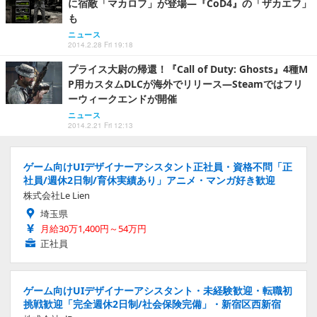
に宿敵「マカロフ」が登場―『CoD4』の「ザカエフ」
も
ニュース
2014.2.28 Fri 19:18
プライス大尉の帰還！『Call of Duty: Ghosts』4種M
P用カスタムDLCが海外でリリース―Steamではフリ
ーウィークエンドが開催
ニュース
2014.2.21 Fri 12:13
ゲーム向けUIデザイナーアシスタント正社員・資格不問「正
社員/週休2日制/育休実績あり」アニメ・マンガ好き歓迎
株式会社Le Lien
埼玉県
月給30万1,400円～54万円
正社員
ゲーム向けUIデザイナーアシスタント・未経験歓迎・転職初
挑戦歓迎「完全週休2日制/社会保険完備」・新宿区西新宿