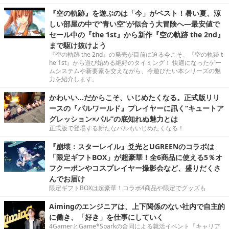
『空の軌跡』を遊ぶのは「今」がベスト！暑い夏、涼
しい部屋の中で“青い空”が似合う大冒険へ―最安値で
セール中の『the 1st』から新作『空の軌跡 the 2nd』
まで駆け抜けよう
『空の軌跡 the 2nd』の発売が目前に迫る今こそ、『空の軌跡 t
he 1st』から遊び始める絶好のタイミング！ 快適になったゲー
ムシステムや新要素を交えながら、今遊びたい本シリーズの魅
力を紹介します。
かわいい…だからこそ、いじめたくなる。正式版リリ
ースの『パルワールド』プレイヤーに訊く“キュートア
グレッション×パル”の底知れぬ魅力とは
正式版で登場する新たなパルもいじめたくなる！
『崩壊：スターレイル』爻光とUGREENのコラボは
「限定ギフトBOX」が超豪華！全6商品に使える5％オ
フクーポンやコスプレイヤー撮影会など、盛りだくさ
んでお届け
限定ギフトBOXは超豪華！コラボ4商品や限定でグッズも
Aimingのエンジニアは、上下関係のない社内で自主的
に働き、「好き」を仕事にしていく
4GamerとGame*Sparkの合同による就活イベント「キャリア