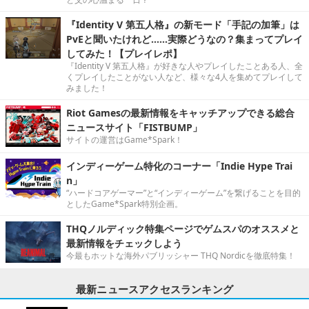
『Identity V 第五人格』の新モード「手記の加筆」は
PvEと聞いたけれど……実際どうなの？集まってプレイ
してみた！【プレイレポ】
『Identity V 第五人格』が好きな人やプレイしたことある人、全
くプレイしたことがない人など、様々な4人を集めてプレイして
みました！
Riot Gamesの最新情報をキャッチアップできる総合
ニュースサイト「FISTBUMP」
サイトの運営はGame*Spark！
インディーゲーム特化のコーナー「Indie Hype Trai
n」
“ハードコアゲーマー”と“インディーゲーム”を繋げることを目的
としたGame*Spark特別企画。
THQノルディック特集ページでゲムスパのオススメと
最新情報をチェックしよう
今最もホットな海外パブリッシャー THQ Nordicを徹底特集！
最新ニュースアクセスランキング