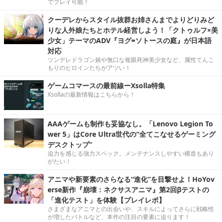
でプレイ可能！
クーデレからスタイル抜群お姉さんまでよりどりみど
りな人外娘たちとホテル経営しよう！「クトゥルフ×美
少女」テーマのADV『ヨグ=ソトースの庭』が日本語
対応
ツンデレドラゴン娘や無口な複眼死神美少女など、属性てんこ
もりのヒロインたちがアツい！
ゲームコマースの最前線ーXsolla特集
Xsollaの最新情報はこちらから！
AAAゲームも制作も妥協なし。「Lenovo Legion To
wer 5」はCore Ultra世代の“全てこなせるゲーミング
デスクトップ”
迫力を感じる強力スペック。メンテナンスしやすい構造もあり
がたい！
アニマや新要素のさらなる“進化”を目撃せよ！HoYov
erse新作『崩壊：ネクサスアニマ』第2回βテストの
「進化テスト」を体験【プレイレポ】
さまざまなアニマとの出会いや、スキルによってさらに戦略性
が増したバトルなど、本作の注目の要素に迫ります！