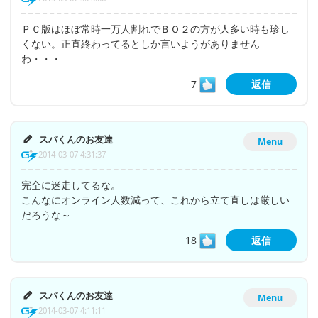
ＰＣ版はほぼ常時一万人割れでＢＯ２の方が人多い時も珍し
くない。正直終わってるとしか言いようがありません
わ・・・
7
返信
スパくんのお友達
Menu
2014-03-07 4:31:37
完全に迷走してるな。
こんなにオンライン人数減って、これから立て直しは厳しい
だろうな～
18
返信
スパくんのお友達
Menu
2014-03-07 4:11:11