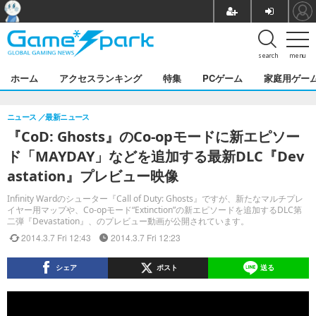
search
menu
ホーム
アクセスランキング
特集
PCゲーム
家庭用ゲー
ニュース
最新ニュース
『CoD: Ghosts』のCo-opモードに新エピソー
ド「MAYDAY」などを追加する最新DLC『Dev
astation』プレビュー映像
Infinity Wardのシューター『Call of Duty: Ghosts』ですが、新たなマルチプレ
イヤー用マップや、Co-opモード“Extinction”の新エピソードを追加するDLC第
二弾『Devastation』、のプレビュー動画が公開されています。
2014.3.7 Fri 12:43
2014.3.7 Fri 12:23
シェア
ポスト
送る