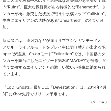
景に火山がある中米のマヤ遺跡風な建築物のある場所で戦
う“Ruins”、巨大な採掘機がある特徴的な“Behemoth”、タ
ンカーが橋に激突した状況で戦う中規模マップ“Collision”、
中央にエイリアンの遺跡がある“Unearthed”、の4つが追
加。
新武器には、連射力などが違うサブマシンガンモードと、
アサルトライフルモードをプレイ中に切り替えが出来る“Ri
pper”が追加。Co-opモード“Extinction”では、中国籍のタ
ンカーを舞台にしたエピソード第2弾“MAYDAY”が登場、船
内で繁殖するエイリアンとの激しい戦いが映像に納められ
ています。
『CoD: Ghosts』最新DLC『Devestation』は、2014年4月
3日にXbox先行でリリース予定です。
《G.Suzuki》