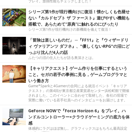
プレイ。放熱性能もチェックしました！
シリーズ第1作が現行機向けに復活！懐かしくも色褪せ
ない『カルドセプト ザ ファースト』遊びやすい機能も
搭載で、あらためて“原典”に触れるのにぴったり
シリーズ第1作が現行機向けの新機能を備えて復活！
「冒険は楽しいものだ」 ─『FF11』と『ウィザードリ
ィ ヴァリアンツ ダフネ』、"優しくないRPG"の沼にど
っぷり沈んだ4人の話
ふたつの沼の住人たちが語る奥深さとは。
【キャリアクエスト】ゲーム作りを仕事にするという
こと。セガの若手の事例に見る，ゲームプログラマと
いう働き方
Game*Sparkと4Gamerの合同による就活イベント「キャリア
クエスト」の第4回が東京都立産業貿易センター浜松町館で開催
されました。このイベントに合わせて取材した、各社の現場で
実際に働いている若手社員へのインタビューをお届けします。
GeForce NOWで『Forza Horizon 6』をプレイ。ハ
ンドルコントローラー×クラウドゲーミングの底力を体
感
体感的にラグはほぼ無し。グラフィックスはもちろん最高設定