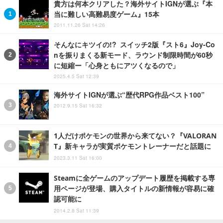
貴方は何本クリアした？海外サイトIGNが選ぶ『本
当に難しい高難易度ゲーム』15本
2011.11.26 Sat 14:26
そんなにキツイの!? スイッチ2版『スト6』Joy-Co
nを振りまくる新モード、ラウンド制限時間が60秒
に短縮ー「心身ともにアツくなるので」
2025.4.5 Sat 12:39
海外サイトIGNが選ぶ“歴代RPG作品ベスト100”
2012.9.15 Sat 16:32
1人だけポケモンの世界から来てない？『VALORAN
T』新キャラが実質ポケモントレーナーだと話題に
2023.3.11 Sat 16:00
Steamに全ゲームのアップデート履歴を掲載する専
用ページが登場、購入タイトルの新情報が容易に確
認可能に
2014.2.8 Sat 11:39