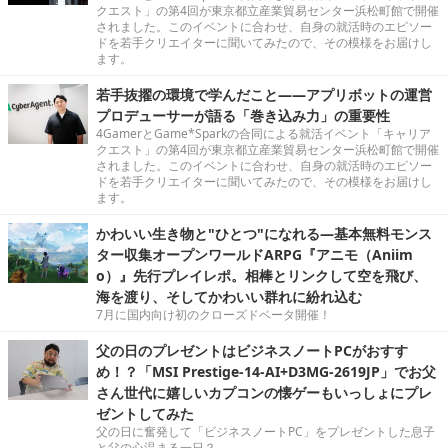
クエスト」の第4回が東京都立産業貿易センター浜松町館で開催
されました。このイベントに合わせ、自身の就活時のエピソー
ドを若手クリエイターに聞いてみたので、その模様をお届けし
ます。
若手抜擢の環境で学んだこと――アプリボットの運営
プロデューサーが語る「巻き込み力」の重要性
4GamerとGame*Sparkの合同による就活イベント「キャリア
クエスト」の第4回が東京都立産業貿易センター浜松町館で開催
されました。このイベントに合わせ、自身の就活時のエピソー
ドを若手クリエイターに聞いてみたので、その模様をお届けし
ます。
かわいい生き物と"ひとつ"になれる―基本無料モンス
ター収集オープンワールドARPG『アニモ（Aniim
o）』先行プレイレポ。相棒とリンクして空を飛び、
海を渡り、そしてかわいい群れに紛れ込む
7月に国内向け初のクローズドベータ開催！
父の日のプレゼントはビジネスノートPCがおすす
め！？「MSI Prestige-14-AI+D3MG-2619JP」でお父
さん世代に嬉しいカプコンの懐ゲーもいっしょにプレ
ゼントしてみた
父の日に奮発して「ビジネスノートPC」をプレゼントした息子
と父の心温まる一日？