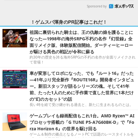
Sponsored by
！ゲムスパ渾身のPR記事はこれだ！
祖国に裏切られた騎士は、王の仇敵の娘を護ることに
なった―1998年の海外SRPG不朽の名作『幻世録』全
面リメイク版、体験版配信開始。ダーティーヒーロー
が駆ける異色の戦記が令和に蘇る
約30年の歴史を誇る海外SRPGの不朽の名作が全面リメイクされ
て登場！
車が変形してロボになった、でも『ルート16』だった
―41年ぶり完全新作『ROUTE16R』開発者インタビュ
ー。新旧スタッフが語るシリーズの魂。そして41年
前、たった1人のために手作業で直した世界に1本だけ
の“幻のカセット”の話
長い時を経て受け継がれる過去と、新たに生まれるものとは。
ゲームプレイも録画配信もこれ1台。AMD Ryzen™ AI
プロセッサ搭載の「G TUNE P5-A7G60BK-D」で『Fo
rza Horizon 6』の世界を駆け回る
ゲーム＆制作の拠点となるノートPCで話題のレースタイトルを