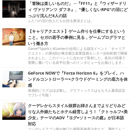
「冒険は楽しいものだ」 ─『FF11』と『ウィザードリ
ィ ヴァリアンツ ダフネ』、"優しくないRPG"の沼にど
っぷり沈んだ4人の話
ふたつの沼の住人たちが語る奥深さとは。
【キャリアクエスト】ゲーム作りを仕事にするという
こと。セガの若手の事例に見る，ゲームプログラマと
いう働き方
Game*Sparkと4Gamerの合同による就活イベント「キャリア
クエスト」の第4回が東京都立産業貿易センター浜松町館で開催
されました。このイベントに合わせて取材した、各社の現場で
実際に働いている若手社員へのインタビューをお届けします。
GeForce NOWで『Forza Horizon 6』をプレイ。ハ
ンドルコントローラー×クラウドゲーミングの底力を体
感
体感的にラグはほぼ無し。グラフィックスはもちろん最高設定
でプレイ可能！
クーデレからスタイル抜群お姉さんまでよりどりみど
りな人外娘たちとホテル経営しよう！「クトゥルフ×美
少女」テーマのADV『ヨグ=ソトースの庭』が日本語
対応
ツンデレドラゴン娘や無口な複眼死神美少女など、属性てんこ