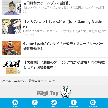
吉田輝和のゲームプレイ絵日記
もはやゲムスパの顔！どこかで見かけた吉田さんのゲーム絵日
記
【大人気4コマ】じゃんげま（Junk Gaming Maide
n）
Game*Sparkの一大コンテンツに成長した4コマ。単行本も好評
発売中！
Game*Spark/インサイド公式ディスコードサーバー
好評稼働中！
【大喜利】『新種のゲーミング“蚊”が登場！ その特徴
とは？』回答募集中！
記事
ホーム
›
ニュース
›
最新ニュース
›
Home
X
STEAM
Facebook
YouTube