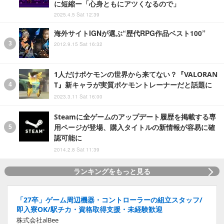
に短縮ー「心身ともにアツくなるので」
2025.4.5 Sat 12:39
海外サイトIGNが選ぶ“歴代RPG作品ベスト100”
2012.9.15 Sat 16:32
1人だけポケモンの世界から来てない？『VALORAN
T』新キャラが実質ポケモントレーナーだと話題に
2023.3.11 Sat 16:00
Steamに全ゲームのアップデート履歴を掲載する専
用ページが登場、購入タイトルの新情報が容易に確
認可能に
2014.2.8 Sat 11:39
ランキングをもっと見る
「27卒」ゲーム周辺機器・コントローラーの組立スタッフ/
即入寮OK/駅チカ・資格取得支援・未経験歓迎
株式会社alBee