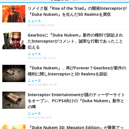
リメイク版『Rise of the Triad』の開発Interceptorが
『Duke Nukem』を生んだ3D Realmsを買収
ニュース
2014.3.3 Mon 10:31
Gearboxに『Duke Nukem』新作の権利で訴訟され
たInterceptorがコメント、誠実な行動であったこと
伝える
ニュース
2014.2.25 Tue 10:12
『Duke Nukem』、再びForever？Gearboxが新作の
権利に関しInterceptorと3D Realmsを訴訟
ニュース
2014.2.24 Mon 10:18
Interceptor Entertainmentが謎のティーザーサイト
をオープン、PC/PS4向けの『Duke Nukem』新作と
の噂
ニュース
2014.2.4 Tue 3:01
『Duke Nukem 3D: Megaton Edition』が最新アッ