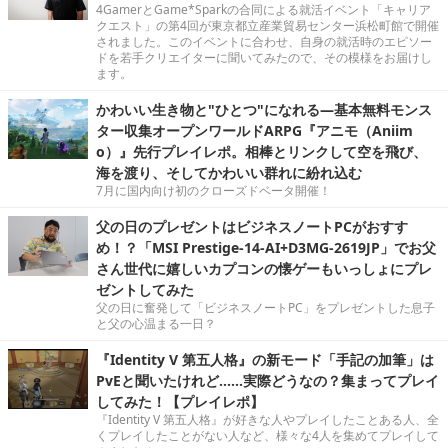
4GamerとGame*Sparkの合同による就活イベント「キャリア
クエスト」の第4回が東京都立産業貿易センター浜松町館で開催
されました。このイベントに合わせ、自身の就活時のエピソー
ドを若手クリエイターに聞いてみたので、その模様をお届けし
ます。
かわいい生き物と"ひとつ"になれる―基本無料モンス
ター収集オープンワールドARPG『アニモ（Aniim
o）』先行プレイレポ。相棒とリンクして空を飛び、
海を渡り、そしてかわいい群れに紛れ込む
7月に国内向け初のクローズドベータ開催！
父の日のプレゼントはビジネスノートPCがおすす
め！？「MSI Prestige-14-AI+D3MG-2619JP」でお父
さん世代に嬉しいカプコンの懐ゲーもいっしょにプレ
ゼントしてみた
父の日に奮発して「ビジネスノートPC」をプレゼントした息子
と父の心温まる一日？
『Identity V 第五人格』の新モード「手記の加筆」は
PvEと聞いたけれど……実際どうなの？集まってプレイ
してみた！【プレイレポ】
『Identity V 第五人格』が好きな人やプレイしたことある人、全
くプレイしたことがない人など、様々な4人を集めてプレイして