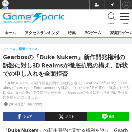
search
menu
ホーム
アクセスランキング
特集
PCゲーム
家庭用ゲー
ニュース
最新ニュース
Gearboxの『Duke Nukem』新作開発権利の
訴訟に対し3D Realmsが徹底抗戦の構え、訴状
での申し入れを全面拒否
『Duke Nukem』の新作開発に関する権利を巡り、Gearbox Softwareが3D Re
almsとInterceptor Entertainmentを訴訟していた今年2月の事件。訴訟された3
D Realmsらが改めて公式声明を発表し、Gearboxの訴えに対し全面的に争う意
向を明らかにしました。
2014.3.27 Thu 13:03
シェア
ポスト
送る
『
Duke Nukem
』の新作開発に関する権利を巡り、Gearb