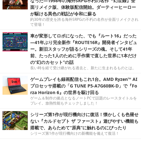
なった―1998年の海外SRPG不朽の名作『幻世録』全
面リメイク版、体験版配信開始。ダーティーヒーロー
が駆ける異色の戦記が令和に蘇る
約30年の歴史を誇る海外SRPGの不朽の名作が全面リメイクされ
て登場！
車が変形してロボになった、でも『ルート16』だった
―41年ぶり完全新作『ROUTE16R』開発者インタビュ
ー。新旧スタッフが語るシリーズの魂。そして41年
前、たった1人のために手作業で直した世界に1本だけ
の“幻のカセット”の話
長い時を経て受け継がれる過去と、新たに生まれるものとは。
ゲームプレイも録画配信もこれ1台。AMD Ryzen™ AI
プロセッサ搭載の「G TUNE P5-A7G60BK-D」で『Fo
rza Horizon 6』の世界を駆け回る
ゲーム＆制作の拠点となるノートPCで話題のレースタイトルを
プレイ。放熱性能もチェックしました！
シリーズ第1作が現行機向けに復活！懐かしくも色褪せ
ない『カルドセプト ザ ファースト』遊びやすい機能も
搭載で、あらためて“原典”に触れるのにぴったり
シリーズ第1作が現行機向けの新機能を備えて復活！