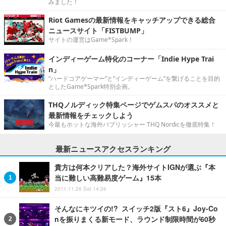
みました！
Riot Gamesの最新情報をキャッチアップできる総合
ニュースサイト「FISTBUMP」
サイトの運営はGame*Spark！
インディーゲーム特化のコーナー「Indie Hype Trai
n」
“ハードコアゲーマー”と“インディーゲーム”を繋げることを目的
としたGame*Spark特別企画。
THQノルディック特集ページでゲムスパのオススメと
最新情報をチェックしよう
今最もホットな海外パブリッシャー THQ Nordicを徹底特集！
最新ニュースアクセスランキング
貴方は何本クリアした？海外サイトIGNが選ぶ『本
当に難しい高難易度ゲーム』15本
2011.11.26 Sat 14:26
そんなにキツイの!? スイッチ2版『スト6』Joy-Co
nを振りまくる新モード、ラウンド制限時間が60秒