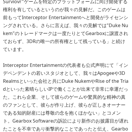
Surviovr"ゲームを特定のプラットフォームに向け開発する
権利を有しているというのが我々の見解だ。このゲームは
前もってInterceptor Entertainmentへと開発がライセンシ
ングされている。さらに言えば、我々の見解では"Duke Nu
kem"のトレードマークは一度たりとてGearboxに譲渡され
ておらず、3DRの唯一の所有権として残っている」と続け
ています。
Interceptor Entertainmentの代表者も公式声明にて「イン
デペンデントの若いスタジオとして、我々はApogeeや3D
Realmsといった会社と共にDuke NukemやRise of the Tria
dといった素晴らしいIPで働くことが出来て非常に幸運だっ
た。これら企業、そして彼らのゲームや驚異的な精神の真
のファンとして、彼らが作り上げ、彼らが正しきオーナー
である知的財産には尊敬の念を抱くほかない」とコメン
ト。Gearbox Softwareの訴訟により新作のお披露目が遅れ
たことを不幸であり衝撃的なことであったと伝え、Gearbo