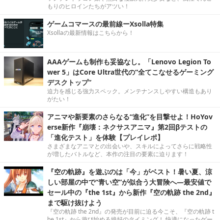
もりのヒロインたちがアツい！
ゲームコマースの最前線ーXsolla特集
Xsollaの最新情報はこちらから！
AAAゲームも制作も妥協なし。「Lenovo Legion To
wer 5」はCore Ultra世代の“全てこなせるゲーミング
デスクトップ”
迫力を感じる強力スペック。メンテナンスしやすい構造もあり
がたい！
アニマや新要素のさらなる“進化”を目撃せよ！HoYov
erse新作『崩壊：ネクサスアニマ』第2回βテストの
「進化テスト」を体験【プレイレポ】
さまざまなアニマとの出会いや、スキルによってさらに戦略性
が増したバトルなど、本作の注目の要素に迫ります！
『空の軌跡』を遊ぶのは「今」がベスト！暑い夏、涼
しい部屋の中で“青い空”が似合う大冒険へ―最安値で
セール中の『the 1st』から新作『空の軌跡 the 2nd』
まで駆け抜けよう
『空の軌跡 the 2nd』の発売が目前に迫る今こそ、『空の軌跡 t
he 1st』から遊び始める絶好のタイミング！ 快適になったゲー