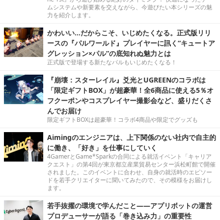
ムシステムや新要素を交えながら、今遊びたい本シリーズの魅
力を紹介します。
かわいい…だからこそ、いじめたくなる。正式版リリ
ースの『パルワールド』プレイヤーに訊く“キュートア
グレッション×パル”の底知れぬ魅力とは
正式版で登場する新たなパルもいじめたくなる！
『崩壊：スターレイル』爻光とUGREENのコラボは
「限定ギフトBOX」が超豪華！全6商品に使える5％オ
フクーポンやコスプレイヤー撮影会など、盛りだくさ
んでお届け
限定ギフトBOXは超豪華！コラボ4商品や限定でグッズも
Aimingのエンジニアは、上下関係のない社内で自主的
に働き、「好き」を仕事にしていく
4GamerとGame*Sparkの合同による就活イベント「キャリア
クエスト」の第4回が東京都立産業貿易センター浜松町館で開催
されました。このイベントに合わせ、自身の就活時のエピソー
ドを若手クリエイターに聞いてみたので、その模様をお届けし
ます。
若手抜擢の環境で学んだこと――アプリボットの運営
プロデューサーが語る「巻き込み力」の重要性