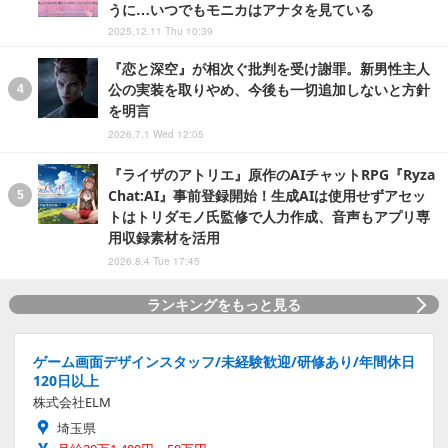
うに…いつでもモニカはアナタを見ている
2025.12.11 Thu 10:39
『恋と深空』が相次ぐ批判を受け謝罪。新男性主人
公の実装を取りやめ、今後も一切追加しないと方針
を明言
2026.7.1 Wed 12:05
『ライザのアトリエ』原作のAIチャットRPG『Ryza
Chat:AI』事前登録開始！生成AIは使用せずアセッ
トはトリダモノ氏監修で人力作成、音声もアプリ専
用収録素材を活用
2026.8.4 Tue 17:45
ランキングをもっと見る
ゲーム画面デザインスタッフ/未経験歓迎/研修あり/年間休日
120日以上
株式会社ELM
埼玉県