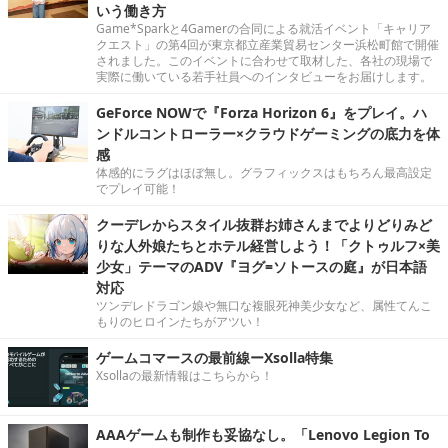
いう働き方
Game*Sparkと4Gamerの合同による就活イベント「キャリア
クエスト」の第4回が東京都立産業貿易センター浜松町館で開催
されました。このイベントに合わせて取材した、各社の現場で
実際に働いている若手社員へのインタビューをお届けします。
GeForce NOWで『Forza Horizon 6』をプレイ。ハ
ンドルコントローラー×クラウドゲーミングの底力を体
感
体感的にラグはほぼ無し。グラフィックスはもちろん最高設定
でプレイ可能！
クーデレからスタイル抜群お姉さんまでよりどりみど
りな人外娘たちとホテル経営しよう！「クトゥルフ×美
少女」テーマのADV『ヨグ=ソトースの庭』が日本語
対応
ツンデレドラゴン娘や無口な複眼死神美少女など、属性てんこ
もりのヒロインたちがアツい！
ゲームコマースの最前線ーXsolla特集
Xsollaの最新情報はこちらから！
AAAゲームも制作も妥協なし。「Lenovo Legion To