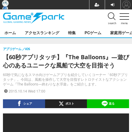
search
menu
ホーム
アクセスランキング
特集
PCゲーム
家庭用ゲー
アプリゲーム
iOS
【60秒アプリタッチ】『The Balloons』―遊び
心のあるユニークな風船で大空を目指そう
60秒で気になるスマホ向けゲームアプリを紹介していくコーナー「60秒アプリ
タッチ」。今回は、風船を操作して大空を目指すレトロテイストなアクション
ゲーム『The Balloons―終わりなき浮遊』をご紹介します。
2015.10.14 Wed 17:00
シェア
ポスト
送る