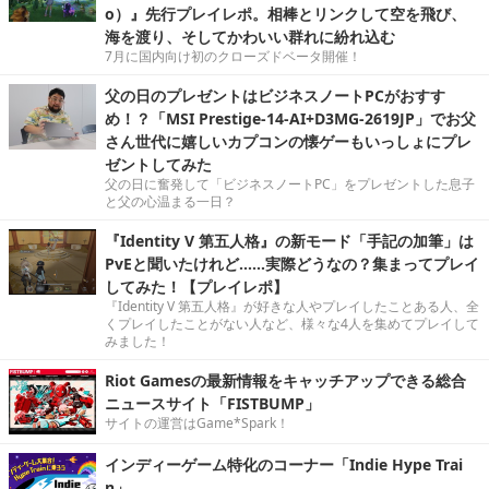
o）』先行プレイレポ。相棒とリンクして空を飛び、
海を渡り、そしてかわいい群れに紛れ込む
7月に国内向け初のクローズドベータ開催！
父の日のプレゼントはビジネスノートPCがおすす
め！？「MSI Prestige-14-AI+D3MG-2619JP」でお父
さん世代に嬉しいカプコンの懐ゲーもいっしょにプレ
ゼントしてみた
父の日に奮発して「ビジネスノートPC」をプレゼントした息子
と父の心温まる一日？
『Identity V 第五人格』の新モード「手記の加筆」は
PvEと聞いたけれど……実際どうなの？集まってプレイ
してみた！【プレイレポ】
『Identity V 第五人格』が好きな人やプレイしたことある人、全
くプレイしたことがない人など、様々な4人を集めてプレイして
みました！
Riot Gamesの最新情報をキャッチアップできる総合
ニュースサイト「FISTBUMP」
サイトの運営はGame*Spark！
インディーゲーム特化のコーナー「Indie Hype Trai
n」