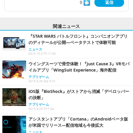
0
返信
関連ニュース
『STAR WARS バトルフロント』コンパニオンアプリ
のディテールが公開―ベータテストで体験可能
ニュース
2015.10.2 Fri 17:52
ウイングスーツで滑空体験！『Just Cause 3』VRモバ
イルアプリ「WingSuit Experience」海外配信
アプリゲーム
2015.9.26 Sat 9:47
iOS版『BioShock』がストアから消滅「デベロッパー
の決断」
アプリゲーム
2015.9.25 Fri 7:22
アシスタントアプリ「Cortana」のAndroidベータ版
が米国でリリース―配信地域も今後拡大
ニュース