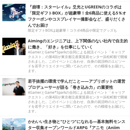
『崩壊：スターレイル』爻光とUGREENのコラボは
「限定ギフトBOX」が超豪華！全6商品に使える5％オ
フクーポンやコスプレイヤー撮影会など、盛りだくさ
んでお届け
限定ギフトBOXは超豪華！コラボ4商品や限定でグッズも
Aimingのエンジニアは、上下関係のない社内で自主的
に働き、「好き」を仕事にしていく
4GamerとGame*Sparkの合同による就活イベント「キャリア
クエスト」の第4回が東京都立産業貿易センター浜松町館で開催
されました。このイベントに合わせ、自身の就活時のエピソー
ドを若手クリエイターに聞いてみたので、その模様をお届けし
ます。
若手抜擢の環境で学んだこと――アプリボットの運営
プロデューサーが語る「巻き込み力」の重要性
4GamerとGame*Sparkの合同による就活イベント「キャリア
クエスト」の第4回が東京都立産業貿易センター浜松町館で開催
されました。このイベントに合わせ、自身の就活時のエピソー
ドを若手クリエイターに聞いてみたので、その模様をお届けし
ます。
かわいい生き物と"ひとつ"になれる―基本無料モンス
ター収集オープンワールドARPG『アニモ（Aniim