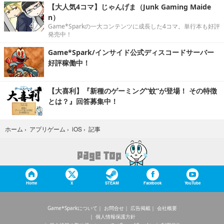
【大人気4コマ】じゃんげま（Junk Gaming Maide
n）
Game*Sparkの一大コンテンツに成長した4コマ。単行本も好評
発売中！
Game*Spark/インサイド公式ディスコードサーバー
好評稼働中！
【大喜利】『新種のゲーミング“蚊”が登場！ その特徴
とは？』回答募集中！
記事
ホーム
›
アプリゲーム
›
iOS
›
Home
X
STEAM
Facebook
YouTube
Game*Sparkについて
お問合せ
広告掲載
会社概要
個人情報保護方針