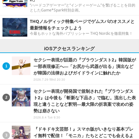
“ハードコアゲーマー”と“インディーゲーム”を繋げることを目的
としたGame*Spark特別企画。
THQノルディック特集ページでゲムスパのオススメと
最新情報をチェックしよう
今最もホットな海外パブリッシャー THQ Nordicを徹底特集！
iOSアクセスランキング
セクシー表現が話題の『ブラウンダスト2』韓国版が
一部表現修正へ―「お尻から武器が出る」演出など
が韓国の法律およびガイドラインに触れたか
2026.7.29 Wed 20:30
セクシー表現が開発国で規制された『ブラウンダス
ト2』は今後も「斬新な下品さ」で臨む。流出した表
現と違うことなど釈明―最大限の折衷案で攻めの姿
勢は崩さない
2026.8.4 Tue 9:30
『ドキドキ文芸部！』スマホ版がいきなり基本プレ
イ無料で配信！「モニカ」たちとどこでも会えるよ