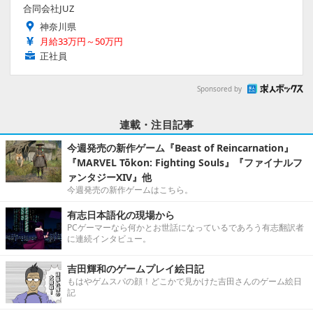
合同会社JUZ
神奈川県
月給33万円～50万円
正社員
Sponsored by
連載・注目記事
今週発売の新作ゲーム『Beast of Reincarnation』
『MARVEL Tōkon: Fighting Souls』『ファイナルフ
ァンタジーXIV』他
今週発売の新作ゲームはこちら。
有志日本語化の現場から
PCゲーマーなら何かとお世話になっているであろう有志翻訳者
に連続インタビュー。
吉田輝和のゲームプレイ絵日記
もはやゲムスパの顔！どこかで見かけた吉田さんのゲーム絵日
記