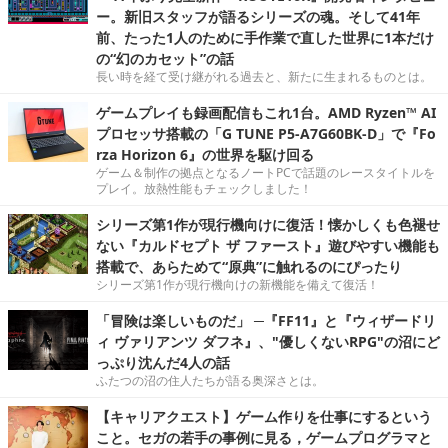
ー。新旧スタッフが語るシリーズの魂。そして41年
前、たった1人のために手作業で直した世界に1本だけ
の“幻のカセット”の話
長い時を経て受け継がれる過去と、新たに生まれるものとは。
ゲームプレイも録画配信もこれ1台。AMD Ryzen™ AI
プロセッサ搭載の「G TUNE P5-A7G60BK-D」で『Fo
rza Horizon 6』の世界を駆け回る
ゲーム＆制作の拠点となるノートPCで話題のレースタイトルを
プレイ。放熱性能もチェックしました！
シリーズ第1作が現行機向けに復活！懐かしくも色褪せ
ない『カルドセプト ザ ファースト』遊びやすい機能も
搭載で、あらためて“原典”に触れるのにぴったり
シリーズ第1作が現行機向けの新機能を備えて復活！
「冒険は楽しいものだ」 ─『FF11』と『ウィザードリ
ィ ヴァリアンツ ダフネ』、"優しくないRPG"の沼にど
っぷり沈んだ4人の話
ふたつの沼の住人たちが語る奥深さとは。
【キャリアクエスト】ゲーム作りを仕事にするという
こと。セガの若手の事例に見る，ゲームプログラマと