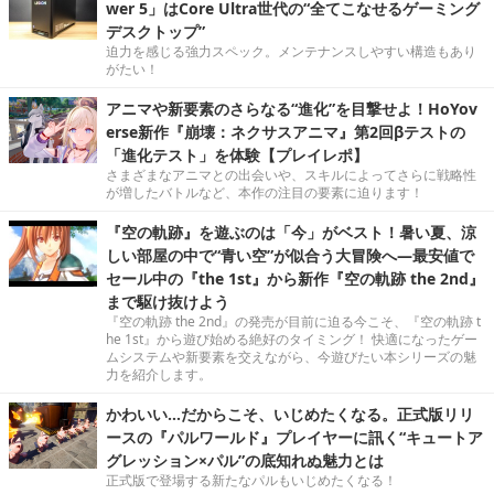
wer 5」はCore Ultra世代の“全てこなせるゲーミング
デスクトップ”
迫力を感じる強力スペック。メンテナンスしやすい構造もあり
がたい！
アニマや新要素のさらなる“進化”を目撃せよ！HoYov
erse新作『崩壊：ネクサスアニマ』第2回βテストの
「進化テスト」を体験【プレイレポ】
さまざまなアニマとの出会いや、スキルによってさらに戦略性
が増したバトルなど、本作の注目の要素に迫ります！
『空の軌跡』を遊ぶのは「今」がベスト！暑い夏、涼
しい部屋の中で“青い空”が似合う大冒険へ―最安値で
セール中の『the 1st』から新作『空の軌跡 the 2nd』
まで駆け抜けよう
『空の軌跡 the 2nd』の発売が目前に迫る今こそ、『空の軌跡 t
he 1st』から遊び始める絶好のタイミング！ 快適になったゲー
ムシステムや新要素を交えながら、今遊びたい本シリーズの魅
力を紹介します。
かわいい…だからこそ、いじめたくなる。正式版リリ
ースの『パルワールド』プレイヤーに訊く“キュートア
グレッション×パル”の底知れぬ魅力とは
正式版で登場する新たなパルもいじめたくなる！