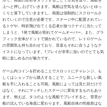
ルで、画面の左右をタップすることで空気を送り、風船を
上へと押し上げていきます。風船は空気を送らないとゆっ
くりと落下していきますし、画面は強制的にスクロールさ
れていくので注意が必要です。ステージ中に配置されてい
るトゲや、時折飛び出てくる忍者が放つクナイに当たって
しまうと、1発で風船が割れてゲームオーバー。また、グラ
フィック全体がドットで描かれているので、レトロゲーム
の雰囲気も持ち合わせており、音楽もそれに合うようなテ
イストになっています。1プレイが非常に短いのでとても気
軽に楽しめるのが魅力です。
ゲーム内コインを貯めることでスロットにチャレンジ、も
しくはショップから購入することで、ユニークな新しい風
船を手に入れることも可能。風船によっては見た目だけで
はなく、それにマッチしたステージに変化するものもあり
ます。例えば、タコのような風船でプレイすると、背景が
船の沈んでいる海底に変わります。風船自体の性能差はな