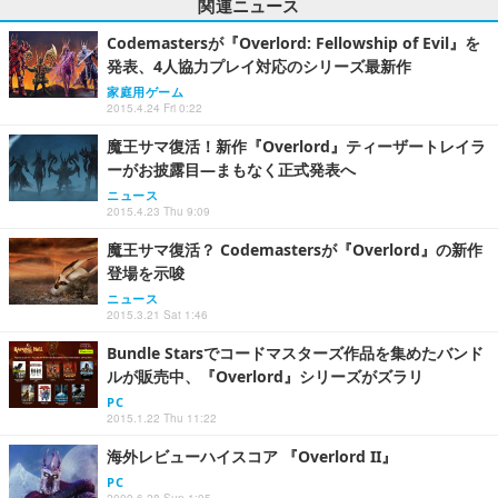
関連ニュース
Codemastersが『Overlord: Fellowship of Evil』を
発表、4人協力プレイ対応のシリーズ最新作
家庭用ゲーム
2015.4.24 Fri 0:22
魔王サマ復活！新作『Overlord』ティーザートレイラ
ーがお披露目―まもなく正式発表へ
ニュース
2015.4.23 Thu 9:09
魔王サマ復活？ Codemastersが『Overlord』の新作
登場を示唆
ニュース
2015.3.21 Sat 1:46
Bundle Starsでコードマスターズ作品を集めたバンド
ルが販売中、『Overlord』シリーズがズラリ
PC
2015.1.22 Thu 11:22
海外レビューハイスコア 『Overlord II』
PC
2009.6.28 Sun 1:05