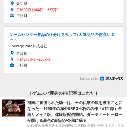
愛知県
月給30万1,900円～65万円
正社員
ゲームセンター景品の仕分けスタッフ/人気商品の物流サポ
ート
Courage Path株式会社
東京都
月給27万円～35万円
正社員
Sponsored by
！ゲムスパ渾身のPR記事はこれだ！
祖国に裏切られた騎士は、王の仇敵の娘を護ることに
なった―1998年の海外SRPG不朽の名作『幻世録』全
面リメイク版、体験版配信開始。ダーティーヒーロー
が駆ける異色の戦記が令和に蘇る
約30年の歴史を誇る海外SRPGの不朽の名作が全面リメイクされ