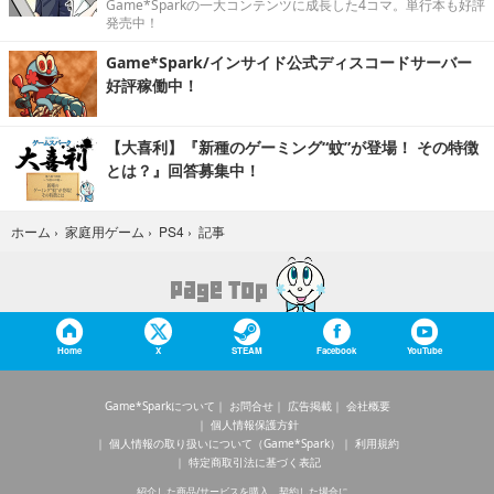
Game*Sparkの一大コンテンツに成長した4コマ。単行本も好評
発売中！
Game*Spark/インサイド公式ディスコードサーバー
好評稼働中！
【大喜利】『新種のゲーミング“蚊”が登場！ その特徴
とは？』回答募集中！
記事
ホーム
›
家庭用ゲーム
›
PS4
›
Home
X
STEAM
Facebook
YouTube
Game*Sparkについて
お問合せ
広告掲載
会社概要
個人情報保護方針
個人情報の取り扱いについて（Game*Spark）
利用規約
特定商取引法に基づく表記
紹介した商品/サービスを購入、契約した場合に、