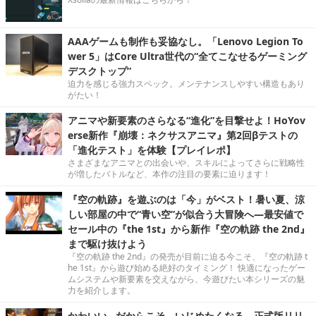
AAAゲームも制作も妥協なし。「Lenovo Legion To
wer 5」はCore Ultra世代の“全てこなせるゲーミング
デスクトップ”
迫力を感じる強力スペック。メンテナンスしやすい構造もあり
がたい！
アニマや新要素のさらなる“進化”を目撃せよ！HoYov
erse新作『崩壊：ネクサスアニマ』第2回βテストの
「進化テスト」を体験【プレイレポ】
さまざまなアニマとの出会いや、スキルによってさらに戦略性
が増したバトルなど、本作の注目の要素に迫ります！
『空の軌跡』を遊ぶのは「今」がベスト！暑い夏、涼
しい部屋の中で“青い空”が似合う大冒険へ―最安値で
セール中の『the 1st』から新作『空の軌跡 the 2nd』
まで駆け抜けよう
『空の軌跡 the 2nd』の発売が目前に迫る今こそ、『空の軌跡 t
he 1st』から遊び始める絶好のタイミング！ 快適になったゲー
ムシステムや新要素を交えながら、今遊びたい本シリーズの魅
力を紹介します。
かわいい…だからこそ、いじめたくなる。正式版リリ