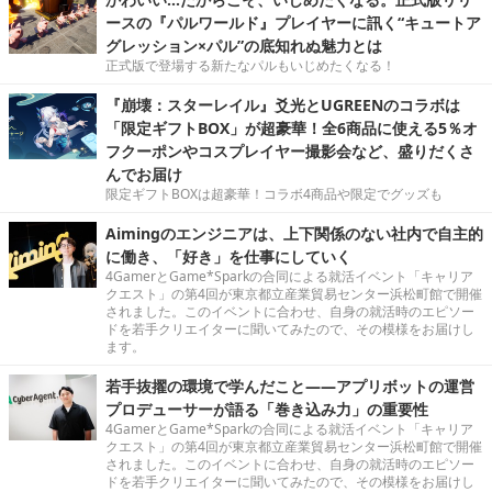
ースの『パルワールド』プレイヤーに訊く“キュートア
グレッション×パル”の底知れぬ魅力とは
正式版で登場する新たなパルもいじめたくなる！
『崩壊：スターレイル』爻光とUGREENのコラボは
「限定ギフトBOX」が超豪華！全6商品に使える5％オ
フクーポンやコスプレイヤー撮影会など、盛りだくさ
んでお届け
限定ギフトBOXは超豪華！コラボ4商品や限定でグッズも
Aimingのエンジニアは、上下関係のない社内で自主的
に働き、「好き」を仕事にしていく
4GamerとGame*Sparkの合同による就活イベント「キャリア
クエスト」の第4回が東京都立産業貿易センター浜松町館で開催
されました。このイベントに合わせ、自身の就活時のエピソー
ドを若手クリエイターに聞いてみたので、その模様をお届けし
ます。
若手抜擢の環境で学んだこと――アプリボットの運営
プロデューサーが語る「巻き込み力」の重要性
4GamerとGame*Sparkの合同による就活イベント「キャリア
クエスト」の第4回が東京都立産業貿易センター浜松町館で開催
されました。このイベントに合わせ、自身の就活時のエピソー
ドを若手クリエイターに聞いてみたので、その模様をお届けし