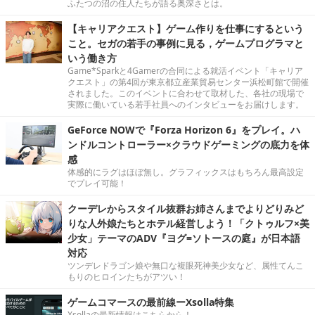
ふたつの沼の住人たちが語る奥深さとは。
【キャリアクエスト】ゲーム作りを仕事にするという
こと。セガの若手の事例に見る，ゲームプログラマと
いう働き方
Game*Sparkと4Gamerの合同による就活イベント「キャリア
クエスト」の第4回が東京都立産業貿易センター浜松町館で開催
されました。このイベントに合わせて取材した、各社の現場で
実際に働いている若手社員へのインタビューをお届けします。
GeForce NOWで『Forza Horizon 6』をプレイ。ハ
ンドルコントローラー×クラウドゲーミングの底力を体
感
体感的にラグはほぼ無し。グラフィックスはもちろん最高設定
でプレイ可能！
クーデレからスタイル抜群お姉さんまでよりどりみど
りな人外娘たちとホテル経営しよう！「クトゥルフ×美
少女」テーマのADV『ヨグ=ソトースの庭』が日本語
対応
ツンデレドラゴン娘や無口な複眼死神美少女など、属性てんこ
もりのヒロインたちがアツい！
ゲームコマースの最前線ーXsolla特集
Xsollaの最新情報はこちらから！