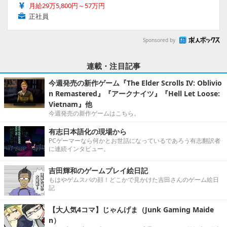
月給29万5,800円～57万円
正社員
Sponsored by
連載・注目記事
今週発売の新作ゲーム『The Elder Scrolls IV: Oblivio
n Remastered』『アークナイツ』『Hell Let Loose:
Vietnam』他
今週発売の新作ゲームはこちら。
有志日本語化の現場から
PCゲーマーなら何かとお世話になっているであろう有志翻訳者
に連続インタビュー。
吉田輝和のゲームプレイ絵日記
もはやゲムスパの顔！どこかで見かけた吉田さんのゲーム絵日
記
【大人気4コマ】じゃんげま（Junk Gaming Maide
n）