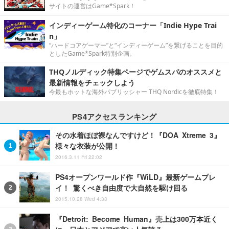
サイトの運営はGame*Spark！
インディーゲーム特化のコーナー「Indie Hype Trai
n」
“ハードコアゲーマー”と“インディーゲーム”を繋げることを目的
としたGame*Spark特別企画。
THQノルディック特集ページでゲムスパのオススメと
最新情報をチェックしよう
今最もホットな海外パブリッシャー THQ Nordicを徹底特集！
PS4アクセスランキング
その水着ほぼ裸なんですけど！『DOA Xtreme 3』
様々な衣装が公開！
2016.3.11 Fri 22:02
PS4オープンワールド作『WiLD』最新ゲームプレ
イ！ 驚くべき自由度で大自然を駆け回る
2015.10.28 Wed 4:33
『Detroit: Become Human』売上は300万本近く