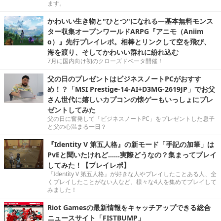
ます。
かわいい生き物と"ひとつ"になれる―基本無料モンス
ター収集オープンワールドARPG『アニモ（Aniim
o）』先行プレイレポ。相棒とリンクして空を飛び、
海を渡り、そしてかわいい群れに紛れ込む
7月に国内向け初のクローズドベータ開催！
父の日のプレゼントはビジネスノートPCがおすす
め！？「MSI Prestige-14-AI+D3MG-2619JP」でお父
さん世代に嬉しいカプコンの懐ゲーもいっしょにプレ
ゼントしてみた
父の日に奮発して「ビジネスノートPC」をプレゼントした息子
と父の心温まる一日？
『Identity V 第五人格』の新モード「手記の加筆」は
PvEと聞いたけれど……実際どうなの？集まってプレイ
してみた！【プレイレポ】
『Identity V 第五人格』が好きな人やプレイしたことある人、全
くプレイしたことがない人など、様々な4人を集めてプレイして
みました！
Riot Gamesの最新情報をキャッチアップできる総合
ニュースサイト「FISTBUMP」