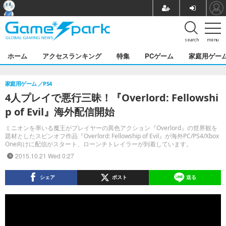
search
menu
ホーム
アクセスランキング
特集
PCゲーム
家庭用ゲー
家庭用ゲーム
PS4
4人プレイで悪行三昧！『Overlord: Fellowshi
p of Evil』海外配信開始
ミニオンを率いる魔王がプレイヤーの異色アクション『Overlord』の世界観を
題材としたスピンオフ作品『Overlord: Fellowship of Evil』が海外PC/PS4/Xbox
One向けに配信がスタート、ローンチトレイラーが到着しています。
2015.10.21 Wed 0:27
シェア
ポスト
送る