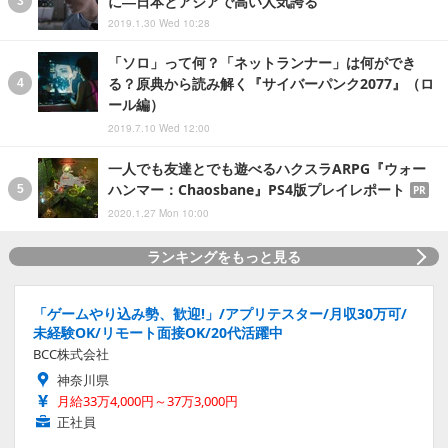
に―日本とアジアで高い人気誇る
2019.1.30 Wed 10:28
「ソロ」って何？「ネットランナー」は何ができ
る？原典から読み解く『サイバーパンク2077』（ロ
ール編）
2019.7.10 Wed 12:00
一人でも友達とでも遊べるハクスラARPG『ウォー
ハンマー：Chaosbane』PS4版プレイレポート
PR
2020.1.27 Mon 10:00
ランキングをもっと見る
「ゲームやり込み勢、歓迎!」/アプリテスター/月収30万可/
未経験OK/リモート面接OK/20代活躍中
BCC株式会社
神奈川県
月給33万4,000円～37万3,000円
正社員