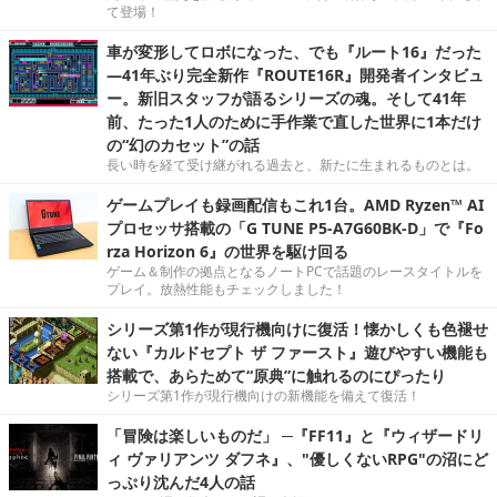
て登場！
車が変形してロボになった、でも『ルート16』だった
―41年ぶり完全新作『ROUTE16R』開発者インタビュ
ー。新旧スタッフが語るシリーズの魂。そして41年
前、たった1人のために手作業で直した世界に1本だけ
の“幻のカセット”の話
長い時を経て受け継がれる過去と、新たに生まれるものとは。
ゲームプレイも録画配信もこれ1台。AMD Ryzen™ AI
プロセッサ搭載の「G TUNE P5-A7G60BK-D」で『Fo
rza Horizon 6』の世界を駆け回る
ゲーム＆制作の拠点となるノートPCで話題のレースタイトルを
プレイ。放熱性能もチェックしました！
シリーズ第1作が現行機向けに復活！懐かしくも色褪せ
ない『カルドセプト ザ ファースト』遊びやすい機能も
搭載で、あらためて“原典”に触れるのにぴったり
シリーズ第1作が現行機向けの新機能を備えて復活！
「冒険は楽しいものだ」 ─『FF11』と『ウィザードリ
ィ ヴァリアンツ ダフネ』、"優しくないRPG"の沼にど
っぷり沈んだ4人の話