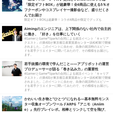
「限定ギフトBOX」が超豪華！全6商品に使える5％オ
フクーポンやコスプレイヤー撮影会など、盛りだくさ
んでお届け
限定ギフトBOXは超豪華！コラボ4商品や限定でグッズも
Aimingのエンジニアは、上下関係のない社内で自主的
に働き、「好き」を仕事にしていく
4GamerとGame*Sparkの合同による就活イベント「キャリア
クエスト」の第4回が東京都立産業貿易センター浜松町館で開催
されました。このイベントに合わせ、自身の就活時のエピソー
ドを若手クリエイターに聞いてみたので、その模様をお届けし
ます。
若手抜擢の環境で学んだこと――アプリボットの運営
プロデューサーが語る「巻き込み力」の重要性
4GamerとGame*Sparkの合同による就活イベント「キャリア
クエスト」の第4回が東京都立産業貿易センター浜松町館で開催
されました。このイベントに合わせ、自身の就活時のエピソー
ドを若手クリエイターに聞いてみたので、その模様をお届けし
ます。
かわいい生き物と"ひとつ"になれる―基本無料モンス
ター収集オープンワールドARPG『アニモ（Aniim
o）』先行プレイレポ。相棒とリンクして空を飛び、