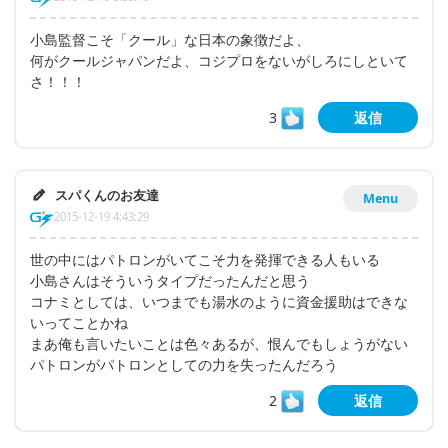
小島監督こそ「クール」な日本の象徴だよ、
何がクールジャパンだよ、コジプロをないがしろにしといて
さ！！！
3
返信
スパくんのお友達
Menu
2015-12-19 4:43:29
世の中にはパトロンがいてこそ力を発揮できる人もいる
小島さんはそういうタイプだったんだと思う
コナミとしては、いつまでも湯水のように資金援助はできな
いってことかね
まあ俺も言いたいことは色々あるが、恨んでもしょうがない
パトロンがパトロンとしての力を失ったんだろう
2
返信