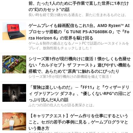
前、たった1人のために手作業で直した世界に1本だけ
の“幻のカセット”の話
長い時を経て受け継がれる過去と、新たに生まれるものとは。
ゲームプレイも録画配信もこれ1台。AMD Ryzen™ AI
プロセッサ搭載の「G TUNE P5-A7G60BK-D」で『Fo
rza Horizon 6』の世界を駆け回る
ゲーム＆制作の拠点となるノートPCで話題のレースタイトルを
プレイ。放熱性能もチェックしました！
シリーズ第1作が現行機向けに復活！懐かしくも色褪せ
ない『カルドセプト ザ ファースト』遊びやすい機能も
搭載で、あらためて“原典”に触れるのにぴったり
シリーズ第1作が現行機向けの新機能を備えて復活！
「冒険は楽しいものだ」 ─『FF11』と『ウィザードリ
ィ ヴァリアンツ ダフネ』、"優しくないRPG"の沼にど
っぷり沈んだ4人の話
ふたつの沼の住人たちが語る奥深さとは。
【キャリアクエスト】ゲーム作りを仕事にするという
こと。セガの若手の事例に見る，ゲームプログラマと
いう働き方