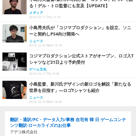
る！デル・トロ監督にも言及【UPDATE】
メディア
2015.12.17 Thu 11:31
小島秀夫氏が「コジマプロダクション」を設立、ソニ
ーと契約しPS4向け開発へ
ニュース
2015.12.16 Wed 15:15
コジマプロダクション公式ストアがオープン、ロゴ入T
シャツなど21日より予約受付
ゲーム文化
2015.12.17 Thu 9:08
小島監督、新川氏デザインの新ロゴを解説「新たなる
世界を目指す」―ロゴTシャツも紹介
ニュース
2015.12.16 Wed 18:09
翻訳・通訳/PC・データ入力/事務 在宅有 韓 日 ゲームコンテ
ンツ翻訳·ローカライズのお仕事
アデコ株式会社