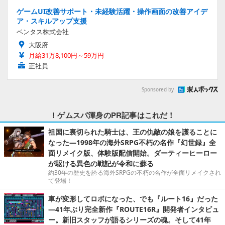
ゲームUI改善サポート・未経験活躍・操作画面の改善アイデ
ア・スキルアップ支援
ベンタス株式会社
大阪府
月給31万8,100円～59万円
正社員
Sponsored by
！ゲムスパ渾身のPR記事はこれだ！
祖国に裏切られた騎士は、王の仇敵の娘を護ることに
なった―1998年の海外SRPG不朽の名作『幻世録』全
面リメイク版、体験版配信開始。ダーティーヒーロー
が駆ける異色の戦記が令和に蘇る
約30年の歴史を誇る海外SRPGの不朽の名作が全面リメイクされ
て登場！
車が変形してロボになった、でも『ルート16』だった
―41年ぶり完全新作『ROUTE16R』開発者インタビュ
ー。新旧スタッフが語るシリーズの魂。そして41年