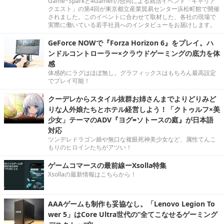
Game*Sparkと4Gamerの合同による就活イベント「キャリア
クエスト」の第4回が東京都立産業貿易センター浜松町館で開催
されました。このイベントに合わせて取材した、各社の現場で
実際に働いている若手社員へのインタビューをお届けします。
GeForce NOWで『Forza Horizon 6』をプレイ。ハ
ンドルコントローラー×クラウドゲーミングの底力を体
感
体感的にラグはほぼ無し。グラフィックスはもちろん最高設定
でプレイ可能！
クーデレからスタイル抜群お姉さんまでよりどりみど
りな人外娘たちとホテル経営しよう！「クトゥルフ×美
少女」テーマのADV『ヨグ=ソトースの庭』が日本語
対応
ツンデレドラゴン娘や無口な複眼死神美少女など、属性てんこ
もりのヒロインたちがアツい！
ゲームコマースの最前線ーXsolla特集
Xsollaの最新情報はこちらから！
AAAゲームも制作も妥協なし。「Lenovo Legion To
wer 5」はCore Ultra世代の“全てこなせるゲーミング