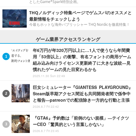
としたGame*Spark特別企画。
THQノルディック特集ページでゲムスパのオススメと
最新情報をチェックしよう
今最もホットな海外パブリッシャー THQ Nordicを徹底特集！
ゲーム業界アクセスランキング
年6万円が年320万円以上に…1人で使うなら年間費
用「53倍以上」の衝撃、有名フォントの商用ゲーム
組み込み向けライセンス更新終了に大きな波紋―見
慣れたゲームの見た目変わるかも
2025.11.30 Sun 22:49
巨女シミュレーター『GIANTESS PLAYGROUND』
Steam版早期アクセス間近も共同開発者間で係争中
と報告―patreonでの配信除き一方的な行動と主張
2026.8.7 Fri 22:42
『GTA6』予約数は「前例のない規模」―テイクツ
ーCEO「驚異的という言葉しかない」
2026.8.7 Fri 23:45