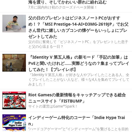
海を渡り、そしてかわいい群れに紛れ込む
7月に国内向け初のクローズドベータ開催！
父の日のプレゼントはビジネスノートPCがおすす
め！？「MSI Prestige-14-AI+D3MG-2619JP」でお父
さん世代に嬉しいカプコンの懐ゲーもいっしょにプレ
ゼントしてみた
父の日に奮発して「ビジネスノートPC」をプレゼントした息子
と父の心温まる一日？
『Identity V 第五人格』の新モード「手記の加筆」は
PvEと聞いたけれど……実際どうなの？集まってプレイ
してみた！【プレイレポ】
『Identity V 第五人格』が好きな人やプレイしたことある人、全
くプレイしたことがない人など、様々な4人を集めてプレイして
みました！
Riot Gamesの最新情報をキャッチアップできる総合
ニュースサイト「FISTBUMP」
サイトの運営はGame*Spark！
インディーゲーム特化のコーナー「Indie Hype Trai
n」
“ハードコアゲーマー”と“インディーゲーム”を繋げることを目的