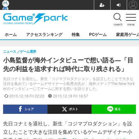
search
menu
ホーム
アクセスランキング
特集
PCゲーム
家庭用ゲー
ニュース
ゲーム業界
小島監督が海外インタビューで想い語る―「目
先の利益を追求すれば時代に取り残される」
先日コナミを退社し、新生「コジマプロダクション」を設立したことで大きな
注目を集めているゲームデザイナー小島秀夫氏が、海外メディアThe New York
erのインタビューにてゲームに対する想いを語りました。
2015.12.18 Fri 22:23
2015.12.18 Fri 16:57
シェア
ポスト
送る
先日コナミを退社し、新生「コジマプロダクション」を設
立したことで大きな注目を集めているゲームデザイナー小