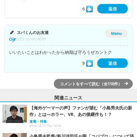
6
返信
スパくんのお友達
Menu
2015-12-19 0:46:09
いいたいことはわかったから納期は守ろうぜカントク
9
返信
コメントをすべて読む（全110件）
関連ニュース
【海外ゲーマーの声】ファンが望む「小島秀夫氏の新
作」とは―ホラー、VR、あの後継作も！？
連載・特集
2015.12.17 Thu 19:30
小島秀夫監督/新川洋司氏が新「コジプロ」について語