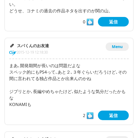
い。
どうせ、コナミの過去の作品ネタを出すのが関の山。
0
返信
スパくんのお友達
Menu
2015-12-19 12:18:30
まあ､開発期間が長いのは問題だよな
スペック的にもPS4って､あと２､３年ぐらいだろうけど､その
間に言われてる独占作品とか出来んのかね
ジブリとか､長編やめちゃたけど､似たような気分だったかも
な
KONAMIも
2
返信