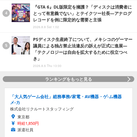
『GTA 6』DL版限定を擁護？「ディスクは消費者に
とって有意義でない」とテイクツー社長―アナログ
レコードを例に限定的な需要と主張
2026.8.8 Sat 1:02
PSディスク生産終了について、メキシコのゲーマー
議員による独占禁止法違反の訴えが正式に進展―
「テクノロジーは自由を拡大するために役立つべ
き」
2026.8.6 Thu 13:00
ランキングをもっと見る
「大人気ゲーム会社」総務事務/家電・AV機器・ゲ-ム機器
メ-カ
株式会社リクルートスタッフィング
東京都
時給1,850円
派遣社員