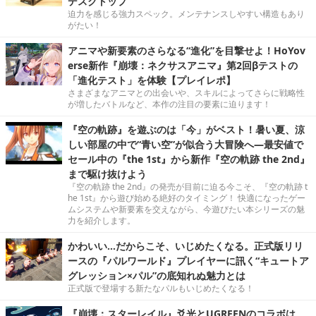
デスクトップ”
迫力を感じる強力スペック。メンテナンスしやすい構造もあり
がたい！
アニマや新要素のさらなる“進化”を目撃せよ！HoYov
erse新作『崩壊：ネクサスアニマ』第2回βテストの
「進化テスト」を体験【プレイレポ】
さまざまなアニマとの出会いや、スキルによってさらに戦略性
が増したバトルなど、本作の注目の要素に迫ります！
『空の軌跡』を遊ぶのは「今」がベスト！暑い夏、涼
しい部屋の中で“青い空”が似合う大冒険へ―最安値で
セール中の『the 1st』から新作『空の軌跡 the 2nd』
まで駆け抜けよう
『空の軌跡 the 2nd』の発売が目前に迫る今こそ、『空の軌跡 t
he 1st』から遊び始める絶好のタイミング！ 快適になったゲー
ムシステムや新要素を交えながら、今遊びたい本シリーズの魅
力を紹介します。
かわいい…だからこそ、いじめたくなる。正式版リリ
ースの『パルワールド』プレイヤーに訊く“キュートア
グレッション×パル”の底知れぬ魅力とは
正式版で登場する新たなパルもいじめたくなる！
『崩壊：スターレイル』爻光とUGREENのコラボは