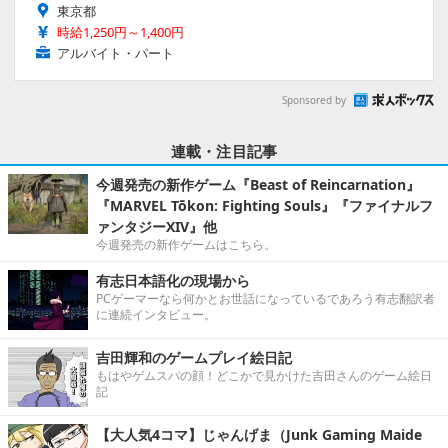
東京都
時給1,250円～1,400円
アルバイト・パート
Sponsored by
連載・注目記事
今週発売の新作ゲーム『Beast of Reincarnation』
『MARVEL Tōkon: Fighting Souls』『ファイナルフ
ァンタジーXIV』他
今週発売の新作ゲームはこちら。
有志日本語化の現場から
PCゲーマーなら何かとお世話になっているであろう有志翻訳者
に連続インタビュー。
吉田輝和のゲームプレイ絵日記
もはやゲムスパの顔！どこかで見かけた吉田さんのゲーム絵日
記
【大人気4コマ】じゃんげま（Junk Gaming Maide