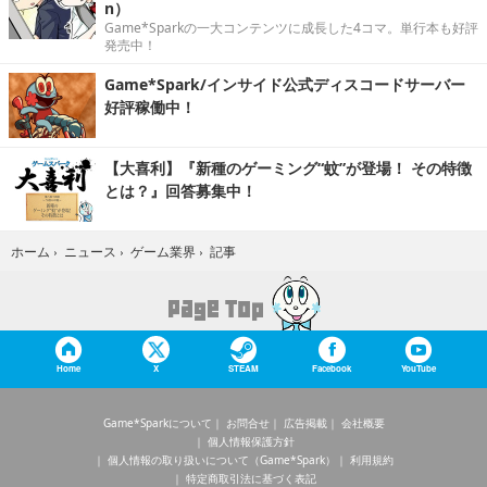
n）
Game*Sparkの一大コンテンツに成長した4コマ。単行本も好評
発売中！
Game*Spark/インサイド公式ディスコードサーバー
好評稼働中！
【大喜利】『新種のゲーミング“蚊”が登場！ その特徴
とは？』回答募集中！
記事
ホーム
›
ニュース
›
ゲーム業界
›
Home
X
STEAM
Facebook
YouTube
Game*Sparkについて
お問合せ
広告掲載
会社概要
個人情報保護方針
個人情報の取り扱いについて（Game*Spark）
利用規約
特定商取引法に基づく表記