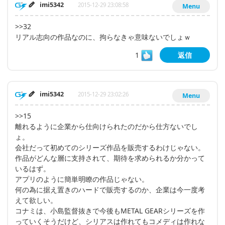
imi5342
2015-12-29 23:08:58
Menu
>>32
リアル志向の作品なのに、拘らなきゃ意味ないでしょｗ
1
返信
imi5342
2015-12-29 23:02:26
Menu
>>15
離れるように企業から仕向けられたのだから仕方ないでし
ょ。
会社だって初めてのシリーズ作品を販売するわけじゃない。
作品がどんな層に支持されて、期待を求められるか分かって
いるはず。
アプリのように簡単明瞭の作品じゃない。
何の為に据え置きのハードで販売するのか、企業は今一度考
えて欲しい。
コナミは、小島監督抜きで今後もMETAL GEARシリーズを作
っていくそうだけど、シリアスは作れてもコメディは作れな