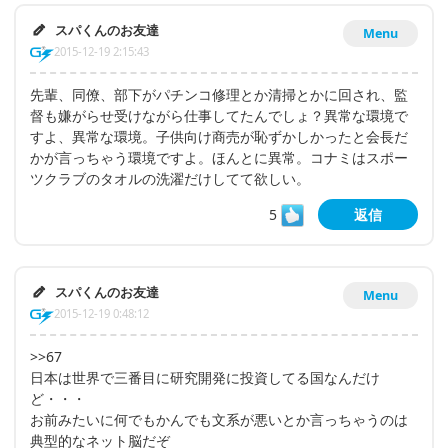
スパくんのお友達
Menu
2015-12-19 2:15:43
先輩、同僚、部下がパチンコ修理とか清掃とかに回され、監
督も嫌がらせ受けながら仕事してたんでしょ？異常な環境で
すよ、異常な環境。子供向け商売が恥ずかしかったと会長だ
かが言っちゃう環境ですよ。ほんとに異常。コナミはスポー
ツクラブのタオルの洗濯だけしてて欲しい。
5
返信
スパくんのお友達
Menu
2015-12-19 0:48:12
>>67
日本は世界で三番目に研究開発に投資してる国なんだけ
ど・・・
お前みたいに何でもかんでも文系が悪いとか言っちゃうのは
典型的なネット脳だぞ