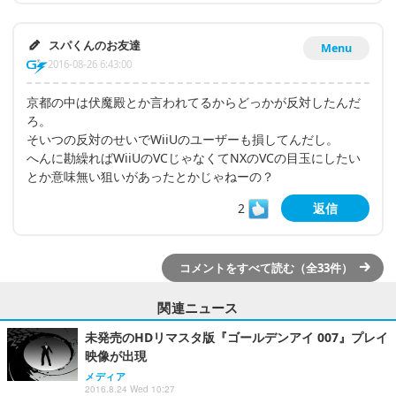
スパくんのお友達
Menu
2016-08-26 6:43:00
京都の中は伏魔殿とか言われてるからどっかが反対したんだ
ろ。
そいつの反対のせいでWiiUのユーザーも損してんだし。
へんに勘繰ればWiiUのVCじゃなくてNXのVCの目玉にしたい
とか意味無い狙いがあったとかじゃねーの？
2
返信
コメントをすべて読む（全33件）
関連ニュース
未発売のHDリマスタ版『ゴールデンアイ 007』プレイ
映像が出現
メディア
2016.8.24 Wed 10:27