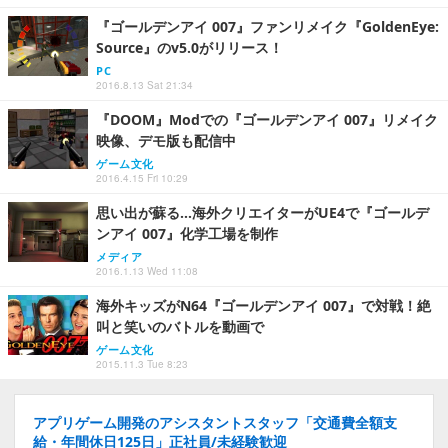
『ゴールデンアイ 007』ファンリメイク『GoldenEye:
Source』のv5.0がリリース！
PC
2016.8.13 Sat 21:34
『DOOM』Modでの『ゴールデンアイ 007』リメイク
映像、デモ版も配信中
ゲーム文化
2016.4.15 Fri 10:29
思い出が蘇る…海外クリエイターがUE4で『ゴールデ
ンアイ 007』化学工場を制作
メディア
2016.1.13 Wed 11:08
海外キッズがN64『ゴールデンアイ 007』で対戦！絶
叫と笑いのバトルを動画で
ゲーム文化
2015.11.3 Tue 8:23
アプリゲーム開発のアシスタントスタッフ「交通費全額支
給・年間休日125日」正社員/未経験歓迎