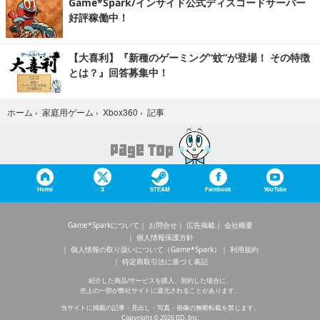
Game*Spark/インサイド公式ディスコードサーバー
好評稼働中！
【大喜利】『新種のゲーミング“蚊”が登場！ その特徴
とは？』回答募集中！
記事
ホーム
›
家庭用ゲーム
›
Xbox360
›
Home
X
STEAM
Facebook
YouTube
Game*Sparkについて
お問合せ
広告掲載
会社概要
個人情報保護方針
個人情報の取り扱いについて（Game*Spark）
利用規約
特定商取引法に基づく表記
紹介した商品/サービスを購入、契約した場合に、
売上の一部が弊社サイトに還元されることがあります。
当サイトに掲載の記事・見出し・写真・画像の無断転載を禁じます。
Copyright © 2026 IID, Inc.