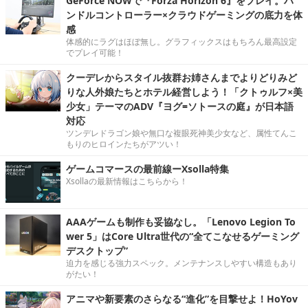
GeForce NOWで『Forza Horizon 6』をプレイ。ハ
ンドルコントローラー×クラウドゲーミングの底力を体
感
体感的にラグはほぼ無し。グラフィックスはもちろん最高設定
でプレイ可能！
クーデレからスタイル抜群お姉さんまでよりどりみど
りな人外娘たちとホテル経営しよう！「クトゥルフ×美
少女」テーマのADV『ヨグ=ソトースの庭』が日本語
対応
ツンデレドラゴン娘や無口な複眼死神美少女など、属性てんこ
もりのヒロインたちがアツい！
ゲームコマースの最前線ーXsolla特集
Xsollaの最新情報はこちらから！
AAAゲームも制作も妥協なし。「Lenovo Legion To
wer 5」はCore Ultra世代の“全てこなせるゲーミング
デスクトップ”
迫力を感じる強力スペック。メンテナンスしやすい構造もあり
がたい！
アニマや新要素のさらなる“進化”を目撃せよ！HoYov