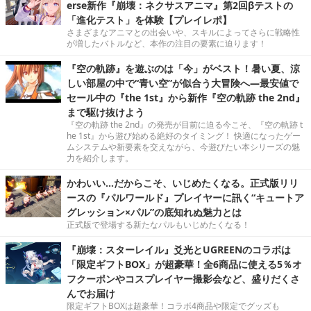
erse新作『崩壊：ネクサスアニマ』第2回βテストの
「進化テスト」を体験【プレイレポ】
さまざまなアニマとの出会いや、スキルによってさらに戦略性
が増したバトルなど、本作の注目の要素に迫ります！
『空の軌跡』を遊ぶのは「今」がベスト！暑い夏、涼
しい部屋の中で“青い空”が似合う大冒険へ―最安値で
セール中の『the 1st』から新作『空の軌跡 the 2nd』
まで駆け抜けよう
『空の軌跡 the 2nd』の発売が目前に迫る今こそ、『空の軌跡 t
he 1st』から遊び始める絶好のタイミング！ 快適になったゲー
ムシステムや新要素を交えながら、今遊びたい本シリーズの魅
力を紹介します。
かわいい…だからこそ、いじめたくなる。正式版リリ
ースの『パルワールド』プレイヤーに訊く“キュートア
グレッション×パル”の底知れぬ魅力とは
正式版で登場する新たなパルもいじめたくなる！
『崩壊：スターレイル』爻光とUGREENのコラボは
「限定ギフトBOX」が超豪華！全6商品に使える5％オ
フクーポンやコスプレイヤー撮影会など、盛りだくさ
んでお届け
限定ギフトBOXは超豪華！コラボ4商品や限定でグッズも