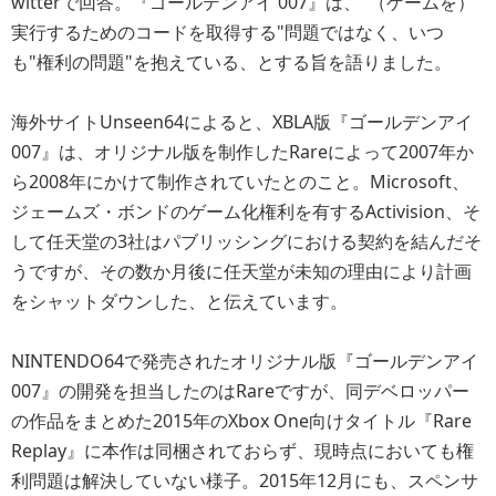
witterで回答。『ゴールデンアイ 007』は、"（ゲームを）
実行するためのコードを取得する"問題ではなく、いつ
も"権利の問題"を抱えている、とする旨を語りました。
海外サイトUnseen64によると、XBLA版『ゴールデンアイ
007』は、オリジナル版を制作したRareによって2007年か
ら2008年にかけて制作されていたとのこと。Microsoft、
ジェームズ・ボンドのゲーム化権利を有するActivision、そ
して任天堂の3社はパブリッシングにおける契約を結んだそ
うですが、その数か月後に任天堂が未知の理由により計画
をシャットダウンした、と伝えています。
NINTENDO64で発売されたオリジナル版『ゴールデンアイ
007』の開発を担当したのはRareですが、同デベロッパー
の作品をまとめた2015年のXbox One向けタイトル『Rare
Replay』に本作は同梱されておらず、現時点においても権
利問題は解決していない様子。2015年12月にも、スペンサ