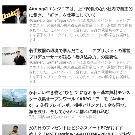
Aimingのエンジニアは、上下関係のない社内で自主的
に働き、「好き」を仕事にしていく
4GamerとGame*Sparkの合同による就活イベント「キャリア
クエスト」の第4回が東京都立産業貿易センター浜松町館で開催
されました。このイベントに合わせ、自身の就活時のエピソー
ドを若手クリエイターに聞いてみたので、その模様をお届けし
ます。
若手抜擢の環境で学んだこと――アプリボットの運営
プロデューサーが語る「巻き込み力」の重要性
4GamerとGame*Sparkの合同による就活イベント「キャリア
クエスト」の第4回が東京都立産業貿易センター浜松町館で開催
されました。このイベントに合わせ、自身の就活時のエピソー
ドを若手クリエイターに聞いてみたので、その模様をお届けし
ます。
かわいい生き物と"ひとつ"になれる―基本無料モンス
ター収集オープンワールドARPG『アニモ（Aniim
o）』先行プレイレポ。相棒とリンクして空を飛び、
海を渡り、そしてかわいい群れに紛れ込む
7月に国内向け初のクローズドベータ開催！
父の日のプレゼントはビジネスノートPCがおすす
め！？「MSI Prestige-14-AI+D3MG-2619JP」でお父