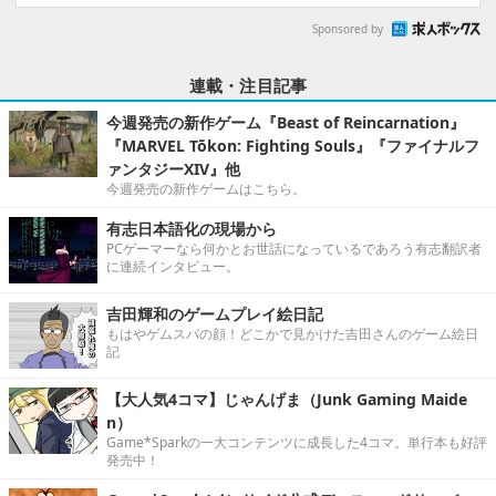
Sponsored by
連載・注目記事
今週発売の新作ゲーム『Beast of Reincarnation』
『MARVEL Tōkon: Fighting Souls』『ファイナルフ
ァンタジーXIV』他
今週発売の新作ゲームはこちら。
有志日本語化の現場から
PCゲーマーなら何かとお世話になっているであろう有志翻訳者
に連続インタビュー。
吉田輝和のゲームプレイ絵日記
もはやゲムスパの顔！どこかで見かけた吉田さんのゲーム絵日
記
【大人気4コマ】じゃんげま（Junk Gaming Maide
n）
Game*Sparkの一大コンテンツに成長した4コマ。単行本も好評
発売中！