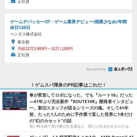
正社員
ゲームデバッカー/IT・ゲーム業界デビュー/残業少なめ/年間
休日120日
ベンタス株式会社
東京都
月給22万5,900円～32万1,200円
正社員
Sponsored by
！ゲムスパ渾身のPR記事はこれだ！
車が変形してロボになった、でも『ルート16』だった
―41年ぶり完全新作『ROUTE16R』開発者インタビュ
ー。新旧スタッフが語るシリーズの魂。そして41年
前、たった1人のために手作業で直した世界に1本だけ
の“幻のカセット”の話
長い時を経て受け継がれる過去と、新たに生まれるものとは。