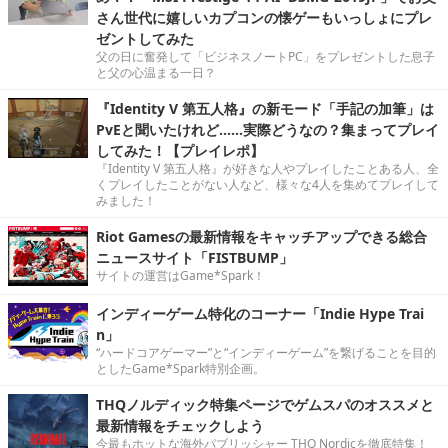
さん世代に嬉しいカプコンの懐ゲーもいっしょにプレ
ゼントしてみた
父の日に奮発して「ビジネスノートPC」をプレゼントした息子
と父の心温まる一日？
『Identity V 第五人格』の新モード「手記の加筆」は
PvEと聞いたけれど……実際どうなの？集まってプレイ
してみた！【プレイレポ】
『Identity V 第五人格』が好きな人やプレイしたことある人、全
くプレイしたことがない人など、様々な4人を集めてプレイして
みました！
Riot Gamesの最新情報をキャッチアップできる総合
ニュースサイト「FISTBUMP」
サイトの運営はGame*Spark！
インディーゲーム特化のコーナー「Indie Hype Trai
n」
“ハードコアゲーマー”と“インディーゲーム”を繋げることを目的
としたGame*Spark特別企画。
THQノルディック特集ページでゲムスパのオススメと
最新情報をチェックしよう
今最もホットな海外パブリッシャー THQ Nordicを徹底特集！