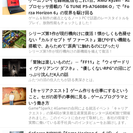
ゲームプレイも録画配信もこれ1台。AMD Ryzen™ AI
プロセッサ搭載の「G TUNE P5-A7G60BK-D」で『Fo
rza Horizon 6』の世界を駆け回る
ゲーム＆制作の拠点となるノートPCで話題のレースタイトルを
プレイ。放熱性能もチェックしました！
シリーズ第1作が現行機向けに復活！懐かしくも色褪せ
ない『カルドセプト ザ ファースト』遊びやすい機能も
搭載で、あらためて“原典”に触れるのにぴったり
シリーズ第1作が現行機向けの新機能を備えて復活！
「冒険は楽しいものだ」 ─『FF11』と『ウィザードリ
ィ ヴァリアンツ ダフネ』、"優しくないRPG"の沼にど
っぷり沈んだ4人の話
ふたつの沼の住人たちが語る奥深さとは。
【キャリアクエスト】ゲーム作りを仕事にするという
こと。セガの若手の事例に見る，ゲームプログラマと
いう働き方
Game*Sparkと4Gamerの合同による就活イベント「キャリア
クエスト」の第4回が東京都立産業貿易センター浜松町館で開催
されました。このイベントに合わせて取材した、各社の現場で
実際に働いている若手社員へのインタビューをお届けします。