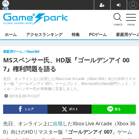
search
menu
ホーム
アクセスランキング
特集
PCゲーム
家庭用ゲー
家庭用ゲーム
Xbox360
MSスペンサー氏、HD版『ゴールデンアイ 00
7』権利問題を語る
先日、オンライン上に出現したXbox Live Arcade（Xbox 360）向けのHDリマス
ター版『ゴールデンアイ 007』ゲームプレイ。MicrosoftのXbox部門ヘッド、フ
ィル・スペンサー氏が本映像に言及しました。
2016.8.26 Fri 0:27
シェア
ポスト
送る
先日、オンライン上に
出現
したXbox Live Arcade（Xbox 36
0）向けのHDリマスター版『
ゴールデンアイ 007
』ゲーム