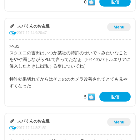
0
返信
スパくんのお友達
Menu
2017-12-14 9:20:47
>>35
スクエニの吉田はいつか某社の特許のせいで～みたいなこと
をやや濁しながらPLLで言ってたなぁ（FF14のバトルエリアに
侵入したときに出現する壁についてね）
特許効果切れてからはそこののカメラ改善されてとても見や
すくなった
5
返信
スパくんのお友達
Menu
2017-12-14 8:21:51