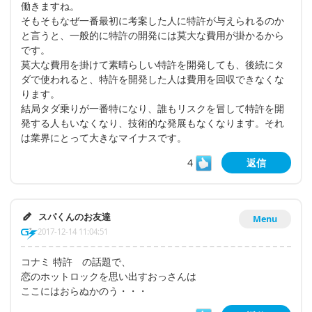
働きますね。
そもそもなぜ一番最初に考案した人に特許が与えられるのか
と言うと、一般的に特許の開発には莫大な費用が掛かるから
です。
莫大な費用を掛けて素晴らしい特許を開発しても、後続にタ
ダで使われると、特許を開発した人は費用を回収できなくな
ります。
結局タダ乗りが一番特になり、誰もリスクを冒して特許を開
発する人もいなくなり、技術的な発展もなくなります。それ
は業界にとって大きなマイナスです。
4
返信
スパくんのお友達
Menu
2017-12-14 11:04:51
コナミ 特許 の話題で、
恋のホットロックを思い出すおっさんは
ここにはおらぬかのう・・・