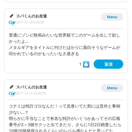
スパくんのお友達
Menu
2017-12-16 6:44:36
普通にゾンビ映画みたいな世界観でこのゲームを出して欲し
かったよ…
メタルギアをタイトルに付けたばかりに面白そうなゲームが
叩かれているのがもったいなさ過ぎる
1
返信
スパくんのお友達
Menu
2017-12-14 22:40:54
コナミは特許ゴロなんだ！って息巻いてた割には意外と事例
少ない…？
明らかに不当なことで有名な特許がいくつかあってその広報
番号が2～3個サクッと出てきたり、さらに1日2日精査したら
10個20個発掘されるくらいのレベル感なんだと思ってた