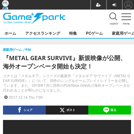
search
menu
ホーム
アクセスランキング
特集
PCゲーム
家庭用ゲー
家庭用ゲーム
PS4
『METAL GEAR SURVIVE』新規映像が公開、
海外オープンベータ開始も決定！
コナミは『メタルギア』シリーズの最新作『メタルギア サヴァイブ（METAL G
EAR SURVIVE）』について、同作のシングルゲームプレイトレイラーを公開し
ています。また、2018年1月に同作のPS4/Xbox One向け海外オープンベータが
行われることが明らかになりました。
2017.12.14 Thu 7:00
シェア
ポスト
送る