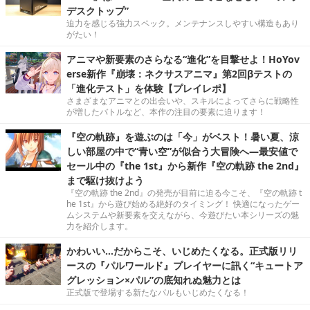
デスクトップ”
迫力を感じる強力スペック。メンテナンスしやすい構造もあり
がたい！
アニマや新要素のさらなる“進化”を目撃せよ！HoYov
erse新作『崩壊：ネクサスアニマ』第2回βテストの
「進化テスト」を体験【プレイレポ】
さまざまなアニマとの出会いや、スキルによってさらに戦略性
が増したバトルなど、本作の注目の要素に迫ります！
『空の軌跡』を遊ぶのは「今」がベスト！暑い夏、涼
しい部屋の中で“青い空”が似合う大冒険へ―最安値で
セール中の『the 1st』から新作『空の軌跡 the 2nd』
まで駆け抜けよう
『空の軌跡 the 2nd』の発売が目前に迫る今こそ、『空の軌跡 t
he 1st』から遊び始める絶好のタイミング！ 快適になったゲー
ムシステムや新要素を交えながら、今遊びたい本シリーズの魅
力を紹介します。
かわいい…だからこそ、いじめたくなる。正式版リリ
ースの『パルワールド』プレイヤーに訊く“キュートア
グレッション×パル”の底知れぬ魅力とは
正式版で登場する新たなパルもいじめたくなる！