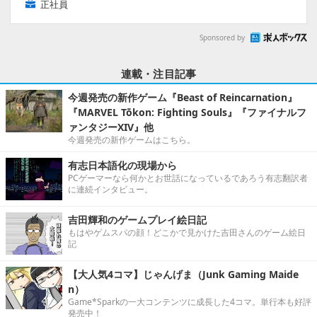
正社員
Sponsored by
連載・注目記事
今週発売の新作ゲーム『Beast of Reincarnation』
『MARVEL Tōkon: Fighting Souls』『ファイナルフ
ァンタジーXIV』他
今週発売の新作ゲームはこちら。
有志日本語化の現場から
PCゲーマーなら何かとお世話になっているであろう有志翻訳者
に連続インタビュー。
吉田輝和のゲームプレイ絵日記
もはやゲムスパの顔！どこかで見かけた吉田さんのゲーム絵日
記
【大人気4コマ】じゃんげま（Junk Gaming Maide
n）
Game*Sparkの一大コンテンツに成長した4コマ。単行本も好評
発売中！