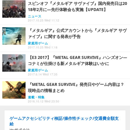
スピンオフ『メタルギア サヴァイブ』国内発売日は20
18年2月に―先行体験会も実施【UPDATE】
ニュース
2017.10.25 Wed 11:12
『メタルギア』公式アカウントから『メタルギア サヴ
ァイブ』に関する発表が予告
家庭用ゲーム
2017.10.25 Wed 1:18
【E3 2017】『METAL GEAR SURVIVE』ハンズオン―
コナミが仕掛ける新メタルギア体験はいかに
家庭用ゲーム
2017.6.14 Wed 17:35
『METAL GEAR SURVIVE』発売日やゲーム内容は？
現時点の情報まとめ
連載・特集
2016.10.12 Wed 23:50
ゲームアクセシビリティ検証/操作性チェック/交通費全額支
給
Yts株式会社