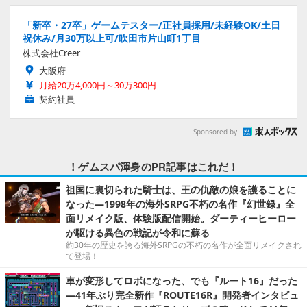
「新卒・27卒」ゲームテスター/正社員採用/未経験OK/土日
祝休み/月30万以上可/吹田市片山町1丁目
株式会社Creer
大阪府
月給20万4,000円～30万300円
契約社員
Sponsored by
！ゲムスパ渾身のPR記事はこれだ！
祖国に裏切られた騎士は、王の仇敵の娘を護ることに
なった―1998年の海外SRPG不朽の名作『幻世録』全
面リメイク版、体験版配信開始。ダーティーヒーロー
が駆ける異色の戦記が令和に蘇る
約30年の歴史を誇る海外SRPGの不朽の名作が全面リメイクされ
て登場！
車が変形してロボになった、でも『ルート16』だった
―41年ぶり完全新作『ROUTE16R』開発者インタビュ