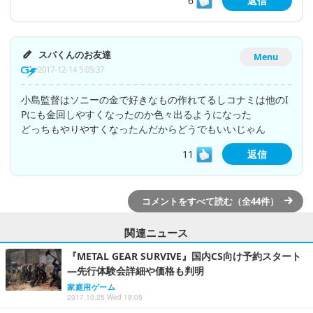
6
返信
スパくんのお友達
Menu
2017-12-14 5:05:37
小島監督はソニーの金で好きなもの作れてるしコナミは他のI
Pにも金回しやすくなったのか色々出るようになった
どっちもやりやすくなったんだからどうでもいいじゃん
11
返信
コメントをすべて読む（全44件）
関連ニュース
『METAL GEAR SURVIVE』国内CS向け予約スタート
―先行体験会詳細や価格も判明
家庭用ゲーム
2017.10.25 Wed 18:05