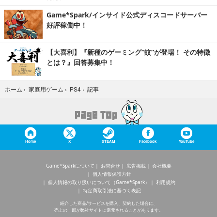
Game*Spark/インサイド公式ディスコードサーバー
好評稼働中！
【大喜利】『新種のゲーミング“蚊”が登場！ その特徴
とは？』回答募集中！
記事
ホーム
›
家庭用ゲーム
›
PS4
›
Home
X
STEAM
Facebook
YouTube
Game*Sparkについて
お問合せ
広告掲載
会社概要
個人情報保護方針
個人情報の取り扱いについて（Game*Spark）
利用規約
特定商取引法に基づく表記
紹介した商品/サービスを購入、契約した場合に、
売上の一部が弊社サイトに還元されることがあります。