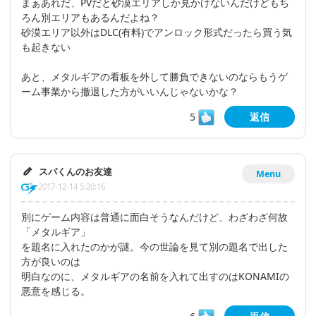
まぁあれだ、PVだと砂漠エリアしか見かけないんだけどもち
ろん別エリアもあるんだよね？
砂漠エリア以外はDLC(有料)でアンロック形式だったら買う気
も起きない
あと、メタルギアの看板を外して勝負できないのならもうゲ
ーム事業から撤退した方がいいんじゃないかな？
5
返信
スパくんのお友達
Menu
2017-12-14 5:20:16
別にゲーム内容は普通に面白そうなんだけど、わざわざ何故
「メタルギア」
を題名に入れたのかが謎。今の世論を見て別の題名で出した
方が良いのは
明白なのに、メタルギアの名前を入れて出すのはKONAMIの
悪意を感じる。