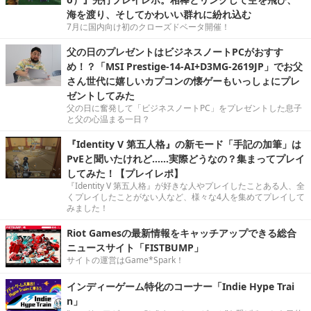
海を渡り、そしてかわいい群れに紛れ込む
7月に国内向け初のクローズドベータ開催！
父の日のプレゼントはビジネスノートPCがおすす
め！？「MSI Prestige-14-AI+D3MG-2619JP」でお父
さん世代に嬉しいカプコンの懐ゲーもいっしょにプレ
ゼントしてみた
父の日に奮発して「ビジネスノートPC」をプレゼントした息子
と父の心温まる一日？
『Identity V 第五人格』の新モード「手記の加筆」は
PvEと聞いたけれど……実際どうなの？集まってプレイ
してみた！【プレイレポ】
『Identity V 第五人格』が好きな人やプレイしたことある人、全
くプレイしたことがない人など、様々な4人を集めてプレイして
みました！
Riot Gamesの最新情報をキャッチアップできる総合
ニュースサイト「FISTBUMP」
サイトの運営はGame*Spark！
インディーゲーム特化のコーナー「Indie Hype Trai
n」