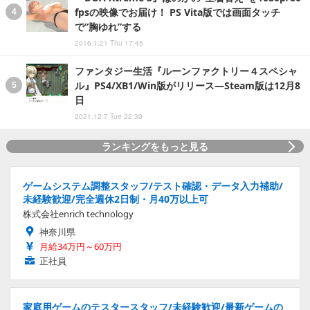
fpsの映像でお届け！ PS Vita版では画面タッチ
で“胸ゆれ”する
2016.1.21 Thu 17:45
ファンタジー生活『ルーンファクトリー４スペシャ
ル』PS4/XB1/Win版がリリース―Steam版は12月8
日
2021.12.7 Tue 22:30
ランキングをもっと見る
ゲームシステム調整スタッフ/テスト確認・データ入力補助/
未経験歓迎/完全週休2日制・月40万以上可
株式会社enrich technology
神奈川県
月給34万円～60万円
正社員
家庭用ゲームのテスタースタッフ/未経験歓迎/最新ゲームの