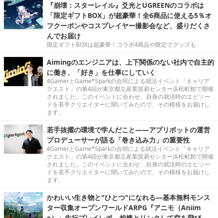
『崩壊：スターレイル』爻光とUGREENのコラボは
「限定ギフトBOX」が超豪華！全6商品に使える5％オ
フクーポンやコスプレイヤー撮影会など、盛りだくさ
んでお届け
限定ギフトBOXは超豪華！コラボ4商品や限定でグッズも
Aimingのエンジニアは、上下関係のない社内で自主的
に働き、「好き」を仕事にしていく
4GamerとGame*Sparkの合同による就活イベント「キャリア
クエスト」の第4回が東京都立産業貿易センター浜松町館で開催
されました。このイベントに合わせ、自身の就活時のエピソー
ドを若手クリエイターに聞いてみたので、その模様をお届けし
ます。
若手抜擢の環境で学んだこと――アプリボットの運営
プロデューサーが語る「巻き込み力」の重要性
4GamerとGame*Sparkの合同による就活イベント「キャリア
クエスト」の第4回が東京都立産業貿易センター浜松町館で開催
されました。このイベントに合わせ、自身の就活時のエピソー
ドを若手クリエイターに聞いてみたので、その模様をお届けし
ます。
かわいい生き物と"ひとつ"になれる―基本無料モンス
ター収集オープンワールドARPG『アニモ（Aniim
o）』先行プレイレポ。相棒とリンクして空を飛び、