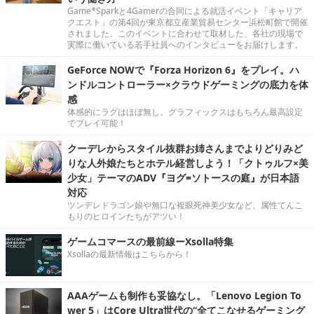
Game*Sparkと4Gamerの合同による就活イベント「キャリア
クエスト」の第4回が東京都立産業貿易センター浜松町館で開催
されました。このイベントに合わせて取材した、各社の現場で
実際に働いている若手社員へのインタビューをお届けします。
GeForce NOWで『Forza Horizon 6』をプレイ。ハ
ンドルコントローラー×クラウドゲーミングの底力を体
感
体感的にラグはほぼ無し。グラフィックスはもちろん最高設定
でプレイ可能！
クーデレからスタイル抜群お姉さんまでよりどりみど
りな人外娘たちとホテル経営しよう！「クトゥルフ×美
少女」テーマのADV『ヨグ=ソトースの庭』が日本語
対応
ツンデレドラゴン娘や無口な複眼死神美少女など、属性てんこ
もりのヒロインたちがアツい！
ゲームコマースの最前線ーXsolla特集
Xsollaの最新情報はこちらから！
AAAゲームも制作も妥協なし。「Lenovo Legion To
wer 5」はCore Ultra世代の“全てこなせるゲーミング