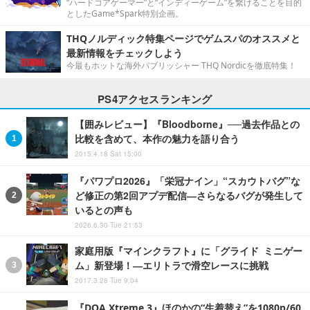
“ハードコアゲーマー”と“インディーゲーム”を繋げることを目的
としたGame*Spark特別企画。
THQノルディック特集ページでゲムスパのオススメと
最新情報をチェックしよう
今最もホットな海外パブリッシャー THQ Nordicを徹底特集！
PS4アクセスランキング
【囲みレビュー】『Bloodborne』──過去作品との
比較を含めて、本作の魅力を語り合う
2015.4.18 Sat 15:00
『パワプロ2026』「栄冠ナイン」“スカウトバグ”な
ど修正の第2回アプデ配信―さらなるバグが発生して
いるとの声も
2026.6.30 Tue 21:53
家庭用版『マインクラフト』に「グライド ミニゲー
ム」新登場！―エリトラで滑空レースに挑戦
2017.3.28 Tue 9:04
『DOA Xtreme 3』ほのかの“生着替え”を1080p/60