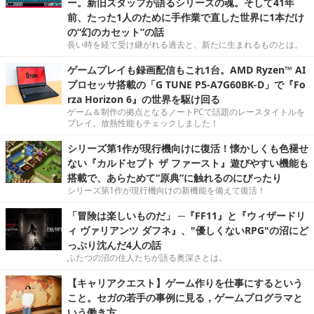
ー。新旧スタッフが語るシリーズの魂。そして41年
前、たった1人のために手作業で直した世界に1本だけ
の“幻のカセット”の話
長い時を経て受け継がれる過去と、新たに生まれるものとは。
ゲームプレイも録画配信もこれ1台。AMD Ryzen™ AI
プロセッサ搭載の「G TUNE P5-A7G60BK-D」で『Fo
rza Horizon 6』の世界を駆け回る
ゲーム＆制作の拠点となるノートPCで話題のレースタイトルを
プレイ。放熱性能もチェックしました！
シリーズ第1作が現行機向けに復活！懐かしくも色褪せ
ない『カルドセプト ザ ファースト』遊びやすい機能も
搭載で、あらためて“原典”に触れるのにぴったり
シリーズ第1作が現行機向けの新機能を備えて復活！
「冒険は楽しいものだ」 ─『FF11』と『ウィザードリ
ィ ヴァリアンツ ダフネ』、"優しくないRPG"の沼にど
っぷり沈んだ4人の話
ふたつの沼の住人たちが語る奥深さとは。
【キャリアクエスト】ゲーム作りを仕事にするという
こと。セガの若手の事例に見る，ゲームプログラマと
いう働き方